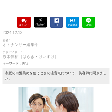
B!
(Twitter)
コメント
FB
Hatena
LINE
2024.12.13
著者 :
オトナンサー編集部
アドバイザー :
原木佳祐（はらき・けいすけ）
キーワード :
美容
市販の白髪染めを使うときの注意点について、美容師に聞きまし
た。