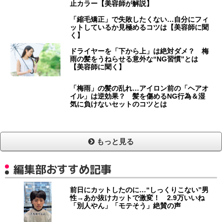
止カラー【美容師が解説】
「縮毛矯正」で失敗したくない…自分にフィ
ットしているか見極めるコツは【美容師に聞
く】
ドライヤーを「下から上」は絶対ダメ？ 梅
雨の髪をうねらせる意外な“NG習慣”とは
【美容師に聞く】
「梅雨」の髪の乱れ…アイロン前の「ヘアオ
イル」は逆効果？ 髪を傷めるNG行為＆湿
気に負けないセットのコツとは
もっと見る
編集部おすすめ記事
前日にカットしたのに…“しっくりこない”男
性→あか抜けカットで激変！ 2.9万いいね
「別人やん」「モテそう」絶賛の声