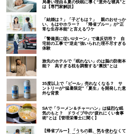
局暑い理由＆夏の快眠に導く“意外な寝具”と
は【専門家解説】
「結婚は？」「子どもは？」 親のおせっか
い、もはやホラー？ 「帰省ブルー」が“正
常な生存本能”と言えるワケ
「警備員に従いUターン」で違反切符？ 自
宅前の工事で“逆走”強いられた理不尽すぎる
体験
旅先のホテルで「眠れない」のは脳の防衛本
能？ 高すぎる枕を調整する“裏技”とは
35度以上で「ビール」売れなくなる？ サ
ントリーが“猛暑限定”「夏生」を開発した意
外な背景
SAで「ラーメン＆チャーハン」は猛烈な眠
気のもと？ ドライブ中の“疲れにくい食事
術”とは【管理栄養士に聞く】
【帰省ブルー】「うちの親、気を使わなくて