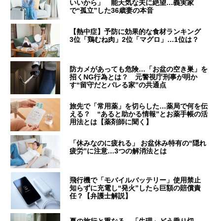
いいから」 能天気な夫に絶望…義実家
で“孤立”した36歳妻の本音
【熱中症】予防に効果的な食材ランキング
3位「鶏むね肉」2位「マグロ」…1位は？
防カメがあっても危険…「お盆の空き巣」を
招くNG行為とは？ 元警視庁刑事が明か
す“留守だとバレる家”の共通点
旅先で「常用薬」を切らした…薬局で何を伝
える？ “あると助かる情報”とお薬手帳の活
用法とは【薬剤師に聞く】
「休みなのに疲れる」 お盆休み特有の“隠れ
疲労”に注意…3つの解消法とは
飛行機で「モバイルバッテリー」使用禁止
知らずに充電し“発火”したら巨額の賠償責
任？【弁護士解説】