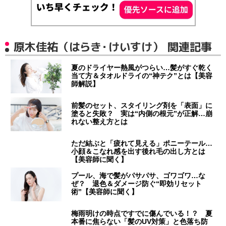
原木佳祐（はらき・けいすけ） 関連記事
夏のドライヤー熱風がつらい…髪がすぐ乾く
当て方＆タオルドライの“神テク”とは【美容
師解説】
前髪のセット、スタイリング剤を「表面」に
塗ると失敗？ 実は“内側の根元”が正解…崩
れない整え方とは
ただ結ぶと「疲れて見える」ポニーテール…
小顔＆こなれ感を出す後れ毛の出し方とは
【美容師に聞く】
プール、海で髪がパサパサ、ゴワゴワ…な
ぜ？ 退色＆ダメージ防ぐ“即効リセット
術”【美容師に聞く】
梅雨明けの時点ですでに傷んでいる！？ 夏
本番に焦らない「髪のUV対策」と色落ち防