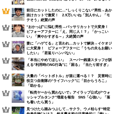
前日にカットしたのに…“しっくりこない”男性→あか
抜けカットで激変！ 2.9万いいね「別人やん」「モ
テそう」絶賛の声
“おかっぱ”に悩む男性→バッサリカットで大変身！
ビフォーアフターに「え、同じ人！？」「かっこい
い」「爽やかすぎる～」大絶賛の声
妻に「ハゲてる」と言われ…カットで解決→イケオジ
に大変身！ ビフォーアフターに「うちの夫もお願い
したい」「若返りハンパない」
「本当にやめてほしい」 スーパー銭湯スタッフが訴
える“利用時のNG行為”に「困る」「当たり前すぎ」
大量の「ペットボトル」が楽に運べる！？ 災害時に
役立つ自衛隊の“ライフハック”に「目からうろこ」
「助かる」
「転売ヤーから買わないで」アイラップ公式が“ウォ
ッシャブルタンク”増産を報告 SNS「心強い」「落
ち着いたら買う」
見つけたら踏みつぶして…サクラ、ウメ枯らす“特定
外来生物”とは？ 鈴木農水相の注意喚起に「怖い」