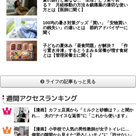
夏の旅行と重なる…「生理」どう乗り切
る？ 月経移動の方法＆鎮痛薬の適切な使い
方とは【医師に聞く】
100均の暑さ対策グッズ「買い」「安物買い
の銭失い」の違いとは 節約アドバイザーに
聞く
子どもの夏休み「昼食問題」が解決？ 「作
り置き冷凍」するとうまみ＆栄養が増す食材
とは【管理栄養士に聞く】
ライフの記事もっと見る
週間アクセスランキング
【漫画】カフェ店員から「ミルクと砂糖は？」と聞か
れ… 夫の“ナイスな返答”に「これから使います」
【漫画】小学校で人気の男性教師が女子トイレに…
個室の隙間から見えた“恐ろしいモノ”に「許せない」