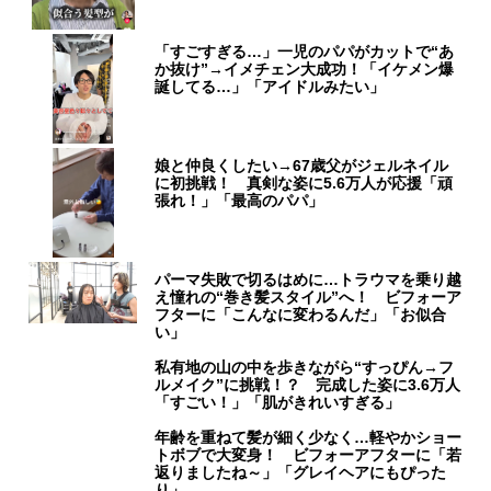
「すごすぎる…」一児のパパがカットで“あ
か抜け”→イメチェン大成功！「イケメン爆
誕してる…」「アイドルみたい」
娘と仲良くしたい→67歳父がジェルネイル
に初挑戦！ 真剣な姿に5.6万人が応援「頑
張れ！」「最高のパパ」
パーマ失敗で切るはめに…トラウマを乗り越
え憧れの“巻き髪スタイル”へ！ ビフォーア
フターに「こんなに変わるんだ」「お似合
い」
私有地の山の中を歩きながら“すっぴん→フ
ルメイク”に挑戦！？ 完成した姿に3.6万人
「すごい！」「肌がきれいすぎる」
年齢を重ねて髪が細く少なく…軽やかショー
トボブで大変身！ ビフォーアフターに「若
返りましたね～」「グレイヘアにもぴった
り」