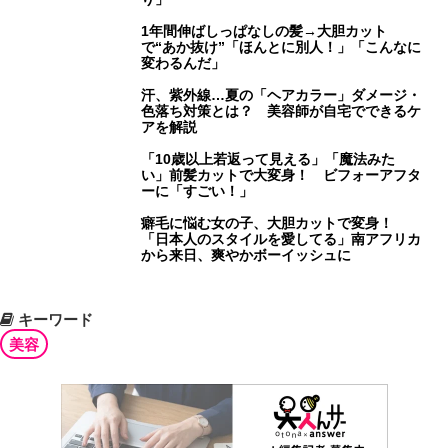
1年間伸ばしっぱなしの髪→大胆カット
で“あか抜け”「ほんとに別人！」「こんなに
変わるんだ」
汗、紫外線…夏の「ヘアカラー」ダメージ・
色落ち対策とは？ 美容師が自宅でできるケ
アを解説
「10歳以上若返って見える」「魔法みた
い」前髪カットで大変身！ ビフォーアフタ
ーに「すごい！」
癖毛に悩む女の子、大胆カットで変身！
「日本人のスタイルを愛してる」南アフリカ
から来日、爽やかボーイッシュに
キーワード
美容