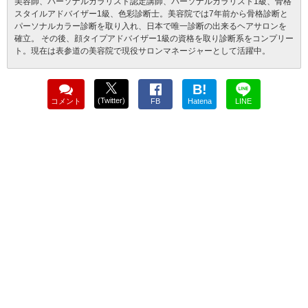
美容師、パーソナルカラリスト認定講師、パーソナルカラリスト1級、骨格
スタイルアドバイザー1級、色彩診断士。美容院では7年前から骨格診断と
パーソナルカラー診断を取り入れ、日本で唯一診断の出来るヘアサロンを
確立。 その後、顔タイプアドバイザー1級の資格を取り診断系をコンプリー
ト。現在は表参道の美容院で現役サロンマネージャーとして活躍中。
B!
(Twitter)
コメント
FB
Hatena
LINE