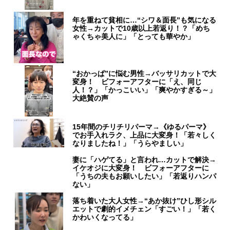
年を重ねて貧相に…“シワ＆面長”も気になる
女性→カットで10歳以上若返り！？「めち
ゃくちゃ美人に」「とっても華やか」
“おかっぱ”に悩む男性→バッサリカットで大
変身！ ビフォーアフターに「え、同じ
人！？」「かっこいい」「爽やかすぎる～」
大絶賛の声
15年間のチリチリパーマ→《ゆるパーマ》
でお手入れラク、上品に大変身！「若々しく
なりましたね！」「うらやましい」
妻に「ハゲてる」と言われ…カットで解決→
イケオジに大変身！ ビフォーアフターに
「うちの夫もお願いしたい」「若返りハンパ
ない」
落ち着いた大人女性→“あか抜け”ひし形シル
エットで劇的イメチェン「すごい！」「若く
かわいくなってる」