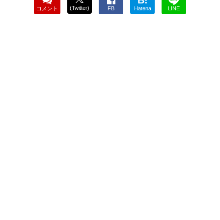
B!
(Twitter)
コメント
FB
Hatena
LINE