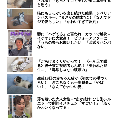
される」「きっとすごく美しい猫に成長する
と思う」
猫にちょっかいを出し続けた結果→シベリア
ンハスキー、“まさかの結末”に！「なんてド
ジで愛らしい」「かわいすぎて反則」
妻に「ハゲてる」と言われ…カットで解決→
イケオジに大変身！ ビフォーアフターに
「うちの夫もお願いしたい」「若返りハンパ
ない」
「だらけまくりやがって！」《へそ天で眠
る》親子猫に視聴者もん絶！「失われた野
生…」「尋常じゃない破壊力」
生後19日の赤ちゃん猫が《初めての毛づく
ろい》 ぎこちなくも一生懸命…「やば
い！」「なんてかわいい姿」
落ち着いた大人女性→“あか抜け”ひし形シル
エットで劇的イメチェン「すごい！」「若く
かわいくなってる」