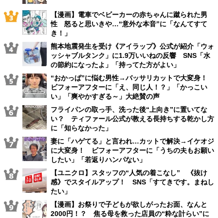
【漫画】電車でベビーカーの赤ちゃんに蹴られた男
性 怒ると思いきや…“意外な本音”に「なんてすて
き！」
熊本地震発生を受け《アイラップ》公式が紹介「ウォ
ッシャブルタンク」に1.9万いいねの反響 SNS「水
の節約になったよ」「持ってた方がよい」
“おかっぱ”に悩む男性→バッサリカットで大変身！
ビフォーアフターに「え、同じ人！？」「かっこい
い」「爽やかすぎる～」大絶賛の声
フライパンの取っ手、洗った後“上向き”に置いてな
い？ ティファール公式が教える長持ちする乾かし方
に「知らなかった」
妻に「ハゲてる」と言われ…カットで解決→イケオジ
に大変身！ ビフォーアフターに「うちの夫もお願い
したい」「若返りハンパない」
【ユニクロ】スタッフの“人気の着こなし” 《抜け
感》でスタイルアップ！ SNS「すてきです。まねし
たい」
【漫画】お祭りで子どもが欲しがったお面、なんと
2000円！？ 焦る母を救った店員の“粋な計らい”に