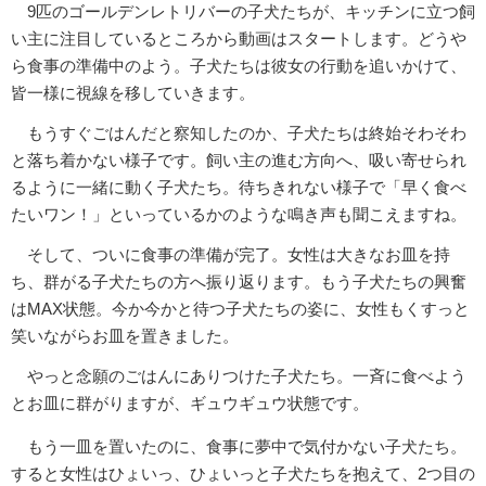
9匹のゴールデンレトリバーの子犬たちが、キッチンに立つ飼
い主に注目しているところから動画はスタートします。どうや
ら食事の準備中のよう。子犬たちは彼女の行動を追いかけて、
皆一様に視線を移していきます。
もうすぐごはんだと察知したのか、子犬たちは終始そわそわ
と落ち着かない様子です。飼い主の進む方向へ、吸い寄せられ
るように一緒に動く子犬たち。待ちきれない様子で「早く食べ
たいワン！」といっているかのような鳴き声も聞こえますね。
そして、ついに食事の準備が完了。女性は大きなお皿を持
ち、群がる子犬たちの方へ振り返ります。もう子犬たちの興奮
はMAX状態。今か今かと待つ子犬たちの姿に、女性もくすっと
笑いながらお皿を置きました。
やっと念願のごはんにありつけた子犬たち。一斉に食べよう
とお皿に群がりますが、ギュウギュウ状態です。
もう一皿を置いたのに、食事に夢中で気付かない子犬たち。
すると女性はひょいっ、ひょいっと子犬たちを抱えて、2つ目の