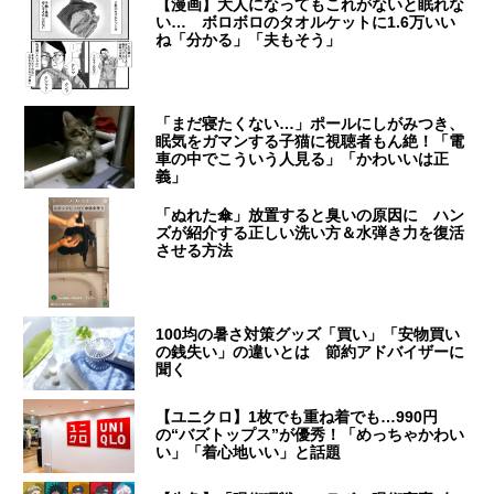
【漫画】大人になってもこれがないと眠れな
い… ボロボロのタオルケットに1.6万いい
ね「分かる」「夫もそう」
「まだ寝たくない…」ポールにしがみつき、
眠気をガマンする子猫に視聴者もん絶！「電
車の中でこういう人見る」「かわいいは正
義」
「ぬれた傘」放置すると臭いの原因に ハン
ズが紹介する正しい洗い方＆水弾き力を復活
させる方法
100均の暑さ対策グッズ「買い」「安物買い
の銭失い」の違いとは 節約アドバイザーに
聞く
【ユニクロ】1枚でも重ね着でも…990円
の“バズトップス”が優秀！「めっちゃかわい
い」「着心地いい」と話題