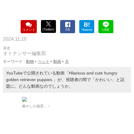
B!
(Twitter)
コメント
FB
Hatena
LINE
2024.11.10
著者 :
オトナンサー編集部
キーワード :
動物
•
ペット
•
動画
•
犬
YouTubeで公開されている動画「Hilarious and cute hungry
golden retriever puppies.」が、視聴者の間で「かわいい」と話
題に。どんな動画なのでしょうか。
癒やしの風景…！