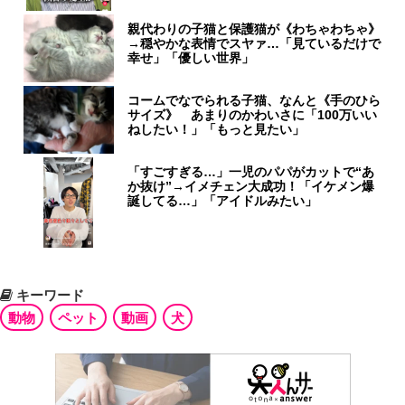
親代わりの子猫と保護猫が《わちゃわちゃ》
→穏やかな表情でスヤァ…「見ているだけで
幸せ」「優しい世界」
コームでなでられる子猫、なんと《手のひら
サイズ》 あまりのかわいさに「100万いい
ねしたい！」「もっと見たい」
「すごすぎる…」一児のパパがカットで“あ
か抜け”→イメチェン大成功！「イケメン爆
誕してる…」「アイドルみたい」
キーワード
動物
ペット
動画
犬