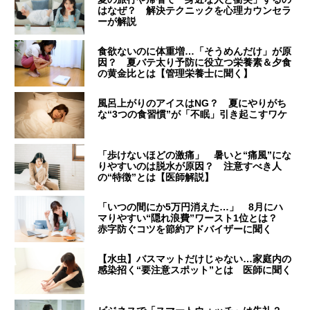
はなぜ？ 解決テクニックを心理カウンセラ
ーが解説
食欲ないのに体重増…「そうめんだけ」が原
因？ 夏バテ太り予防に役立つ栄養素＆夕食
の黄金比とは【管理栄養士に聞く】
風呂上がりのアイスはNG？ 夏にやりがち
な“3つの食習慣”が「不眠」引き起こすワケ
「歩けないほどの激痛」 暑いと“痛風”にな
りやすいのは脱水が原因？ 注意すべき人
の“特徴”とは【医師解説】
「いつの間にか5万円消えた…」 8月にハ
マりやすい“隠れ浪費”ワースト1位とは？
赤字防ぐコツを節約アドバイザーに聞く
【水虫】バスマットだけじゃない…家庭内の
感染招く“要注意スポット”とは 医師に聞く