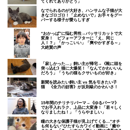
てくれてありがとう」
なでられるのが大好き、ハンサムな子猫が大
きなゴロゴロ！「止めないで」お手々をグー
パーする様子が愛らしすぎ
“おかっぱ”に悩む男性→バッサリカットで大
変身！ ビフォーアフターに「え、同じ
人！？」「かっこいい」「爽やかすぎる～」
大絶賛の声
「寂しかった…」飼い主が帰宅→《靴に頭を
突っ込む》猫に大爆笑！「なんてかわいいん
だろう」「うちの猫もクサいものが好き」
新聞を読みたい飼い主 vs 気を引きたい子
猫 《全力の妨害》が反則級のかわいさ！
15年間のチリチリパーマ→《ゆるパーマ》
でお手入れラク、上品に大変身！「若々しく
なりましたね！」「うらやましい」
瞳の大きな保護子猫が見上げてくる…“オチ
も何もない”ひたすらカワイイ動画に「癒や