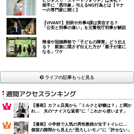
ビジネスで「スマートウォッチ」は失礼？
相手に「悪印象」与えるNG行為とは【マナ
ーの専門家に聞く】
【VIVANT】別班や外事4課は実在する？
「公安と刑事の違い」を元警視庁刑事が解説
帰省や冠婚葬祭で「子どもの障害」どう伝え
る？ 親族に隠さず伝えた方が「親子が楽に
なる」ワケ
ライフの記事もっと見る
週間アクセスランキング
【漫画】カフェ店員から「ミルクと砂糖は？」と聞か
れ… 夫の“ナイスな返答”に「これから使います」
【漫画】小学校で人気の男性教師が女子トイレに…
個室の隙間から見えた“恐ろしいモノ”に「許せない」