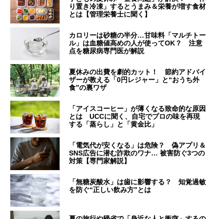
り置き冷凍」するとうまみ＆栄養が増す食材
とは【管理栄養士に聞く】
カロリーは砂糖の半分…甘味料「マルチトー
ル」は血糖値高めの人が使ってOK？ 注意
点を糖尿病専門医が解説
夏休みの出費を劇的カット！ 節約アドバイ
ザーが教える「0円レジャー」と“おうち外
食”の裏ワザ
「アイスコーヒー」が薄くなる致命的な原因
とは UCCに聞く、自宅でプロの味を再現
する「蒸らし」と「黄金比」
「電気代が安くなる」は危険？ 偽アプリ＆
SNS広告に潜む詐欺のワナ… 被害防ぐ3つの
対策【専門家解説】
「無糖炭酸水」は歯に影響する？ 知覚過敏
を防ぐ“正しい飲み方”とは
夏の旅行や帰省で「身近な人と衝突」するの