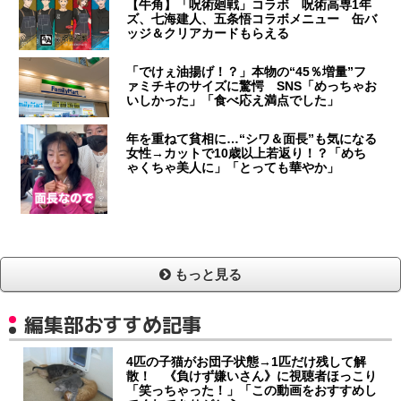
【牛角】「呪術廻戦」コラボ 呪術高専1年
ズ、七海建人、五条悟コラボメニュー 缶バ
ッジ＆クリアカードもらえる
「でけぇ油揚げ！？」本物の“45％増量”フ
ァミチキのサイズに驚愕 SNS「めっちゃお
いしかった」「食べ応え満点でした」
年を重ねて貧相に…“シワ＆面長”も気になる
女性→カットで10歳以上若返り！？「めち
ゃくちゃ美人に」「とっても華やか」
もっと見る
編集部おすすめ記事
4匹の子猫がお団子状態→1匹だけ残して解
散！ 《負けず嫌いさん》に視聴者ほっこり
「笑っちゃった！」「この動画をおすすめし