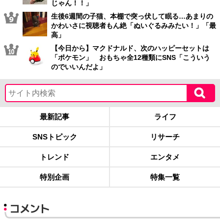
じゃん！！」
生後6週間の子猫、本棚で突っ伏して眠る…あまりの
かわいさに視聴者もん絶「ぬいぐるみみたい！」「最
高」
【今日から】マクドナルド、次のハッピーセットは
「ポケモン」 おもちゃ全12種類にSNS「こういう
のでいいんだよ」
最新記事
ライフ
SNSトピック
リサーチ
トレンド
エンタメ
特別企画
特集一覧
コメント