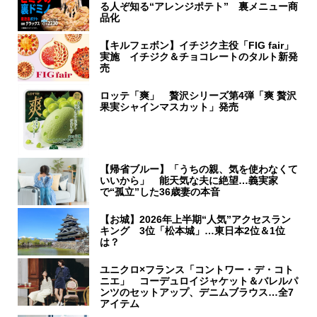
る人ぞ知る“アレンジポテト” 裏メニュー商
品化
【キルフェボン】イチジク主役「FIG fair」
実施 イチジク＆チョコレートのタルト新発
売
ロッテ「爽」 贅沢シリーズ第4弾「爽 贅沢
果実シャインマスカット」発売
【帰省ブルー】「うちの親、気を使わなくて
いいから」 能天気な夫に絶望…義実家
で“孤立”した36歳妻の本音
【お城】2026年上半期“人気”アクセスラン
キング 3位「松本城」…東日本2位＆1位
は？
ユニクロ×フランス「コントワー・デ・コト
ニエ」 コーデュロイジャケット＆バレルパ
ンツのセットアップ、デニムブラウス…全7
アイテム