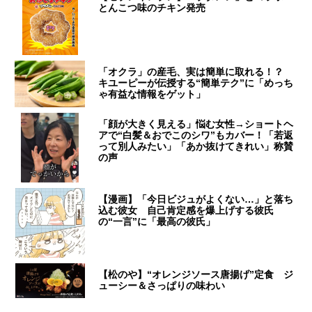
とんこつ味のチキン発売
「オクラ」の産毛、実は簡単に取れる！？
キユーピーが伝授する“簡単テク”に「めっち
ゃ有益な情報をゲット」
「顔が大きく見える」悩む女性→ショートヘ
アで“白髪＆おでこのシワ”もカバー！「若返
って別人みたい」「あか抜けてきれい」称賛
の声
【漫画】「今日ビジュがよくない…」と落ち
込む彼女 自己肯定感を爆上げする彼氏
の“一言”に「最高の彼氏」
【松のや】“オレンジソース唐揚げ”定食 ジ
ューシー＆さっぱりの味わい