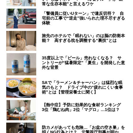
常な生存本能”と言えるワケ
「警備員に従いUターン」で違反切符？ 自
宅前の工事で“逆走”強いられた理不尽すぎる
体験
旅先のホテルで「眠れない」のは脳の防衛本
能？ 高すぎる枕を調整する“裏技”とは
35度以上で「ビール」売れなくなる？ サ
ントリーが“猛暑限定”「夏生」を開発した意
外な背景
SAで「ラーメン＆チャーハン」は猛烈な眠
気のもと？ ドライブ中の“疲れにくい食事
術”とは【管理栄養士に聞く】
【熱中症】予防に効果的な食材ランキング
3位「鶏むね肉」2位「マグロ」…1位は？
防カメがあっても危険…「お盆の空き巣」を
招くNG行為とは？ 元警視庁刑事が明か