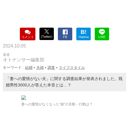
B!
(Twitter)
コメント
FB
Hatena
LINE
2024.10.05
著者 :
オトナンサー編集部
キーワード :
結婚
•
夫婦
•
調査
•
ライフスタイル
「妻への愛情がない夫」に関する調査結果が発表されました。既
婚男性3000人が答えた本音とは…？
妻への愛情がなくなった“後”の言動・行動は？