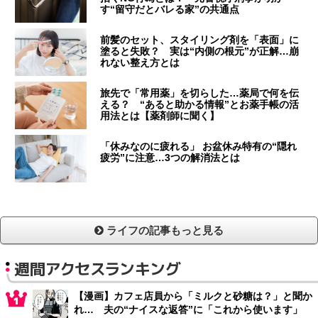
す“留守だとバレる家”の共通点
前髪のセット、スタイリング剤を「表面」に
塗ると失敗？ 実は“内側の根元”が正解…崩
れない整え方とは
旅先で「常用薬」を切らした…薬局で何を伝
える？ “あると助かる情報”とお薬手帳の活
用法とは【薬剤師に聞く】
「休みなのに疲れる」 お盆休み特有の“隠れ
疲労”に注意…3つの解消法とは
ライフの記事もっと見る
週間アクセスランキング
【漫画】カフェ店員から「ミルクと砂糖は？」と聞か
れ… 夫の“ナイスな返答”に「これから使います」