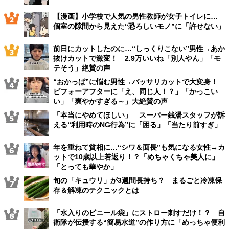
【漫画】小学校で人気の男性教師が女子トイレに…
個室の隙間から見えた“恐ろしいモノ”に「許せない」
前日にカットしたのに…“しっくりこない”男性→あか
抜けカットで激変！ 2.9万いいね「別人やん」「モ
テそう」絶賛の声
“おかっぱ”に悩む男性→バッサリカットで大変身！
ビフォーアフターに「え、同じ人！？」「かっこい
い」「爽やかすぎる～」大絶賛の声
「本当にやめてほしい」 スーパー銭湯スタッフが訴
える“利用時のNG行為”に「困る」「当たり前すぎ」
年を重ねて貧相に…“シワ＆面長”も気になる女性→カ
ットで10歳以上若返り！？「めちゃくちゃ美人に」
「とっても華やか」
旬の「キュウリ」が3週間長持ち？ まるごと冷凍保
存＆解凍のテクニックとは
「水入りのビニール袋」にストロー刺すだけ！？ 自
衛隊が伝授する“簡易水道”の作り方に「めっちゃ便利