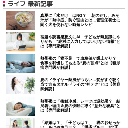
ライフ 最新記事
真夏に「水だけ」はNG？ 朝のだし、みそ
汁が「熱中症」防ぐ理由とは…管理栄養士に
聞く火を使わない時短レシピ
宿題や読書感想文にAI…子どもが無意識にや
りがち “絶対に入力してはいけない情報”と
は【専門家解説】
熱帯夜の「寝不足」で血糖値が爆上がり？
食事を我慢しても太る“夏の盲点”とは【糖尿
病専門医が解説】
夏のドライヤー熱風がつらい…髪がすぐ乾く
当て方＆タオルドライの“神テク”とは【美容
師解説】
熱帯夜に「接触冷感」シーツは逆効果？ 結
局暑い理由＆夏の快眠に導く“意外な寝具”と
は【専門家解説】
「結婚は？」「子どもは？」 親のおせっか
い、もはやホラー？ 「帰省ブルー」が“正