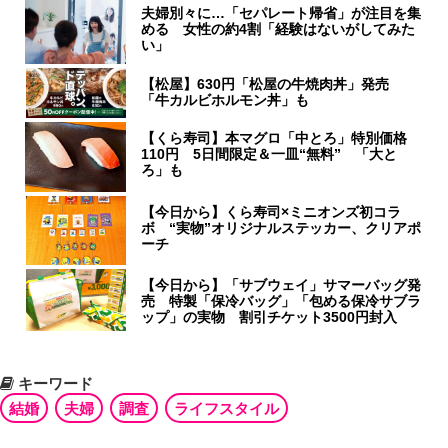
夫婦別々に…「セパレート帰省」が注目を集
める 女性の約4割「経験はないがしてみた
い」
【松屋】630円「松屋の牛焼肉丼」発売
「牛カルビホルモン丼」も
【くら寿司】本マグロ「中とろ」特別価格
110円 5日間限定＆一皿“無料” 「大と
ろ」も
【今日から】くら寿司×ミニオンズ初コラ
ボ “実物”オリジナルステッカー、クリアポ
ーチ
【今日から】「サブウェイ」サマーバッグ発
売 特製「保冷バッグ」「包める保冷サブラ
ップ」の実物 割引チケット3500円封入
キーワード
結婚
夫婦
調査
ライフスタイル