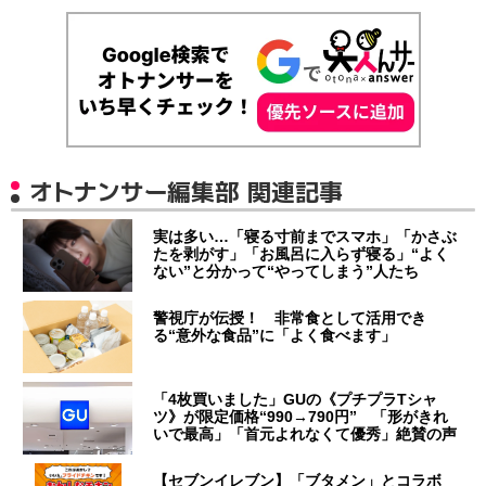
オトナンサー編集部 関連記事
実は多い…「寝る寸前までスマホ」「かさぶ
たを剥がす」「お風呂に入らず寝る」“よく
ない”と分かって“やってしまう”人たち
警視庁が伝授！ 非常食として活用でき
る“意外な食品”に「よく食べます」
「4枚買いました」GUの《プチプラTシャ
ツ》が限定価格“990→790円” 「形がきれ
いで最高」「首元よれなくて優秀」絶賛の声
【セブンイレブン】「ブタメン」とコラボ