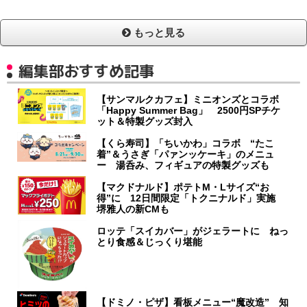
もっと見る
編集部おすすめ記事
【サンマルクカフェ】ミニオンズとコラボ
「Happy Summer Bag」 2500円SPチケ
ット＆特製グッズ封入
【くら寿司】「ちいかわ」コラボ “たこ
着”＆うさぎ「パァンッケーキ」のメニュ
ー 湯呑み、フィギュアの特製グッズも
【マクドナルド】ポテトM・Lサイズ“お
得”に 12日間限定「トクニナルド」実施
堺雅人の新CMも
ロッテ「スイカバー」がジェラートに ねっ
とり食感＆じっくり堪能
【ドミノ・ピザ】看板メニュー“魔改造” 知