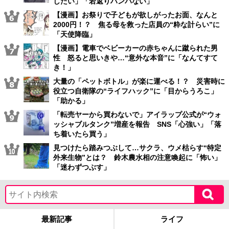
したい」「若返りハンパない」
【漫画】お祭りで子どもが欲しがったお面、なんと
2000円！？ 焦る母を救った店員の“粋な計らい”に
「天使降臨」
【漫画】電車でベビーカーの赤ちゃんに蹴られた男
性 怒ると思いきや…“意外な本音”に「なんてすて
き！」
大量の「ペットボトル」が楽に運べる！？ 災害時に
役立つ自衛隊の“ライフハック”に「目からうろこ」
「助かる」
「転売ヤーから買わないで」アイラップ公式が“ウォ
ッシャブルタンク”増産を報告 SNS「心強い」「落
ち着いたら買う」
見つけたら踏みつぶして…サクラ、ウメ枯らす“特定
外来生物”とは？ 鈴木農水相の注意喚起に「怖い」
「迷わずつぶす」
最新記事
ライフ