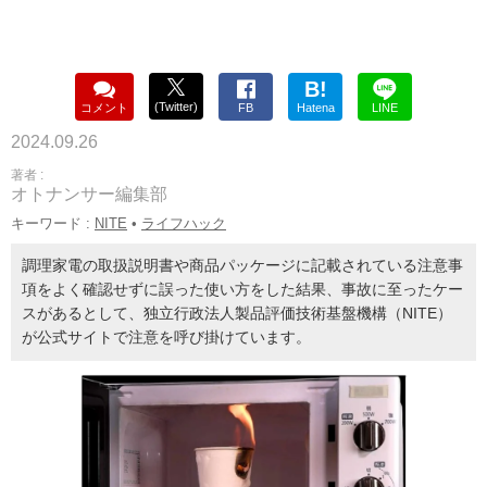
B!
(Twitter)
コメント
FB
Hatena
LINE
2024.09.26
著者 :
オトナンサー編集部
キーワード :
NITE
•
ライフハック
調理家電の取扱説明書や商品パッケージに記載されている注意事
項をよく確認せずに誤った使い方をした結果、事故に至ったケー
スがあるとして、独立行政法人製品評価技術基盤機構（NITE）
が公式サイトで注意を呼び掛けています。