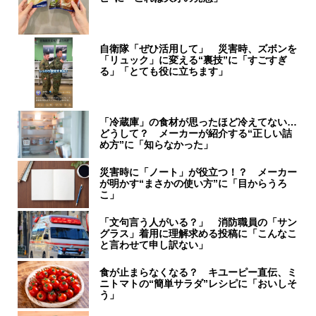
自衛隊「ぜひ活用して」 災害時、ズボンを
「リュック」に変える“裏技”に「すごすぎ
る」「とても役に立ちます」
「冷蔵庫」の食材が思ったほど冷えてない…
どうして？ メーカーが紹介する“正しい詰
め方”に「知らなかった」
災害時に「ノート」が役立つ！？ メーカー
が明かす“まさかの使い方”に「目からうろ
こ」
「文句言う人がいる？」 消防職員の「サン
グラス」着用に理解求める投稿に「こんなこ
と言わせて申し訳ない」
食が止まらなくなる？ キユーピー直伝、ミ
ニトマトの“簡単サラダ”レシピに「おいしそ
う」