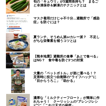
旬の「キュウリ」が3週間長持ち？ まるご
と冷凍保存＆解凍のテクニックとは
マスク着用だけじゃ不十分…避難所で「感染
症」を防ぐには？
夏ランチ、そうめん派orカレー派？ 不足し
がちな栄養素を補うコツとは
【熊本地震】避難所の食事「あとで食べる」
はNG？ 食中毒を防ぐ3つの対策
大量の「ペットボトル」が楽に運べる！？
災害時に役立つ自衛隊の“ライフハック”に
「目からうろこ」「助かる」
濃厚な「ミルクティーフロート」が簡単に作
れちゃう！ クーリッシュの“アレンジレシ
ピ”に「これは天才の発想」