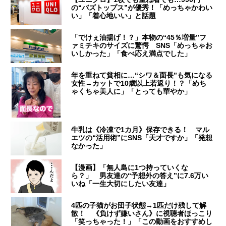
の“バズトップス”が優秀！「めっちゃかわい
い」「着心地いい」と話題
「でけぇ油揚げ！？」本物の“45％増量”フ
ァミチキのサイズに驚愕 SNS「めっちゃお
いしかった」「食べ応え満点でした」
年を重ねて貧相に…“シワ＆面長”も気になる
女性→カットで10歳以上若返り！？「めち
ゃくちゃ美人に」「とっても華やか」
牛乳は《冷凍で1カ月》保存できる！ マル
エツの“活用術”にSNS「天才ですか」「発想
なかった」
【漫画】「無人島に1つ持っていくな
ら？」 男友達の“予想外の答え”に7.6万い
いね「一生大切にしたい友達」
4匹の子猫がお団子状態→1匹だけ残して解
散！ 《負けず嫌いさん》に視聴者ほっこり
「笑っちゃった！」「この動画をおすすめし