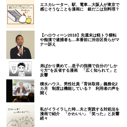
エスカレーター、駅、電車…大阪人が東京で
感じそうなことを漫画に 銀だこは別料理？
【ハロウィーン2018】先週末は軽トラ横転
や痴漢で逮捕者も…本番前に渋谷区長らがマ
ナー訴え
弟ばかり褒めて…息子の指摘で自分の“しか
り方”を反省する漫画 「広く知られて」と
反響
積水ハウス、男性社員「育休取得」義務化2
カ月 制度は機能している？ 利用者の声を
聞く
私がイライラした時…夫と実践する対処法を
漫画で紹介 「かわいい」「笑った」と反響
続々