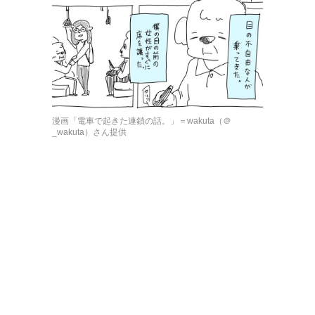
漫画「電車で起きた連鎖の話。」＝wakuta（＠
_wakuta）さん提供