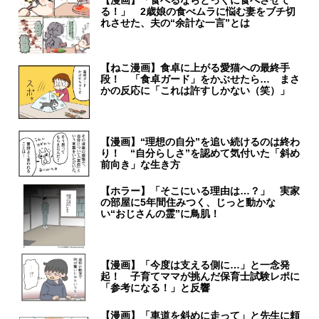
【漫画】「食べるならとっくに食べさせて
る！」 2歳娘の食べムラに悩む妻をブチ切
れさせた、夫の“余計な一言”とは
【ねこ漫画】食卓に上がる愛猫への最終手
段！ 「食卓ガード」をかぶせたら… まさ
かの反応に「これは許すしかない（笑）」
【漫画】“理想の自分”を追い続けるのは終わ
り！ “自分らしさ”を認めて気付いた「斜め
前向き」な生き方
【ホラー】「そこにいる理由は…？」 実家
の部屋に5年間住みつく、じっと動かな
い“おじさんの霊”に鳥肌！
【漫画】「今度は支える側に…」と一念発
起！ 子育てママが挑んだ保育士試験レポに
「参考になる！」と反響
【漫画】「車道を斜めに走って」と先生に頼