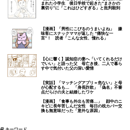
まれた小学生 後日学校で起きた“まさかの
裏切り”に「これはひどすぎる」と批判殺到
【漫画】「男性にこびるのうまいよね」 嫌
味客にスナックママが返した “痛快な一
言”！ 読者「こんな女性、憧れる」
【心に響く】認知症の妻へ「いてくれるだけ
でいい」と語った父 母亡き後、二人で暮ら
す中で気付いた父の深い愛情
【実話】「マッチングアプリ＝危ない」と母
が心配するも… 「身長詐欺」「偽名」不審
点だらけの夫と結婚したワケ
【漫画】「食事も外出も苦痛…」 顔中のニ
キビに長年苦しんだ女性 毎日の枕カバー交
換も無意味だった「意外な原因」
キーワード