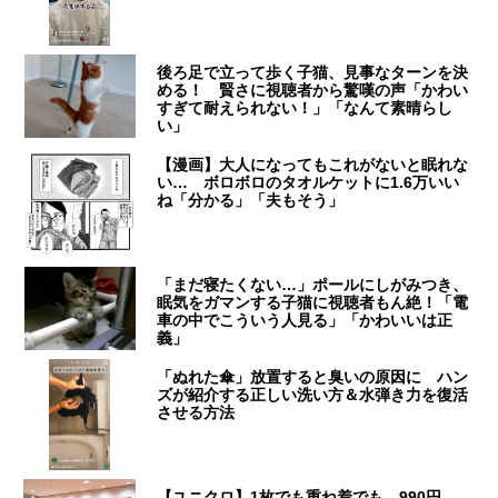
後ろ足で立って歩く子猫、見事なターンを決
める！ 賢さに視聴者から驚嘆の声「かわい
すぎて耐えられない！」「なんて素晴らし
い」
【漫画】大人になってもこれがないと眠れな
い… ボロボロのタオルケットに1.6万いい
ね「分かる」「夫もそう」
「まだ寝たくない…」ポールにしがみつき、
眠気をガマンする子猫に視聴者もん絶！「電
車の中でこういう人見る」「かわいいは正
義」
「ぬれた傘」放置すると臭いの原因に ハン
ズが紹介する正しい洗い方＆水弾き力を復活
させる方法
【ユニクロ】1枚でも重ね着でも…990円