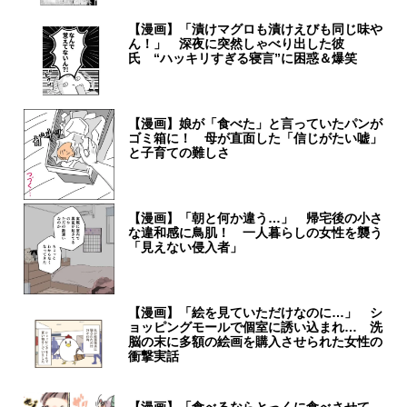
【漫画】「漬けマグロも漬けえびも同じ味や
ん！」 深夜に突然しゃべり出した彼
氏 “ハッキリすぎる寝言”に困惑＆爆笑
【漫画】娘が「食べた」と言っていたパンが
ゴミ箱に！ 母が直面した「信じがたい嘘」
と子育ての難しさ
【漫画】「朝と何か違う…」 帰宅後の小さ
な違和感に鳥肌！ 一人暮らしの女性を襲う
「見えない侵入者」
【漫画】「絵を見ていただけなのに…」 シ
ョッピングモールで個室に誘い込まれ… 洗
脳の末に多額の絵画を購入させられた女性の
衝撃実話