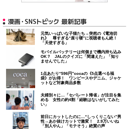
漫画・SNSトピック 最新記事
元気いっぱいな子猫たち→突然の《電池切
れ》 尊すぎる“座り寝”に視聴者もん絶！
「天使すぎる」
モバイルバッテリーは何個まで機内持ち込み
OK？ JALのクイズに「間違えた」「知り
ませんでした」
1点あたり“596円”cocaの《5点選べる福
袋》がお得！ ワンピースやデニム、ジャケ
ットなど対象商品多数
夫婦別々に…「セパレート帰省」が注目を集
める 女性の約4割「経験はないがしてみた
い」
前日にカットしたのに…“しっくりこない”男
性→あか抜けカットで激変！ 2.9万いいね
「別人やん」「モテそう」絶賛の声