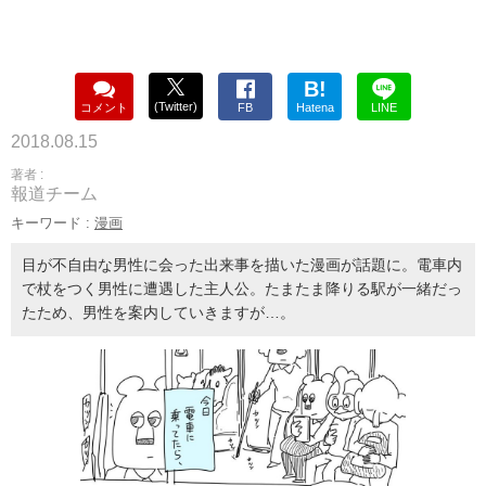
B!
(Twitter)
コメント
FB
Hatena
LINE
2018.08.15
著者 :
報道チーム
キーワード :
漫画
目が不自由な男性に会った出来事を描いた漫画が話題に。電車内
で杖をつく男性に遭遇した主人公。たまたま降りる駅が一緒だっ
たため、男性を案内していきますが…。