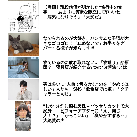
【漫画】現役僧侶が明かした“修行中の食
事”… あまりに質素な献立に1万いいね
「病気になりそう」「大変だ」
なでられるのが大好き、ハンサムな子猫が大
きなゴロゴロ！「止めないで」お手々をグー
パーする様子が愛らしすぎ
寝ているのに疲れ取れない…「寝返り」が原
因？ 寝具店が紹介する3つの“改善法”とは
実は多い…“人前で鼻をかむ”のを「やめてほ
しい」人たち SNS「飲食店では嫌」「クチ
ャラーと同じ」
“おかっぱ”に悩む男性→バッサリカットで大
変身！ ビフォーアフターに「え、同じ
人！？」「かっこいい」「爽やかすぎる～」
大絶賛の声