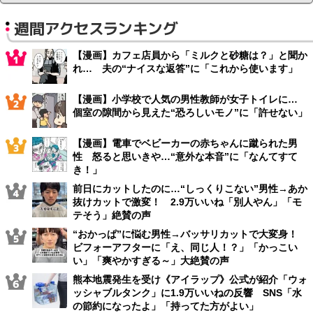
週間アクセスランキング
【漫画】カフェ店員から「ミルクと砂糖は？」と聞か
れ… 夫の“ナイスな返答”に「これから使います」
【漫画】小学校で人気の男性教師が女子トイレに…
個室の隙間から見えた“恐ろしいモノ”に「許せない」
【漫画】電車でベビーカーの赤ちゃんに蹴られた男
性 怒ると思いきや…“意外な本音”に「なんてすて
き！」
前日にカットしたのに…“しっくりこない”男性→あか
抜けカットで激変！ 2.9万いいね「別人やん」「モ
テそう」絶賛の声
“おかっぱ”に悩む男性→バッサリカットで大変身！
ビフォーアフターに「え、同じ人！？」「かっこい
い」「爽やかすぎる～」大絶賛の声
熊本地震発生を受け《アイラップ》公式が紹介「ウォ
ッシャブルタンク」に1.9万いいねの反響 SNS「水
の節約になったよ」「持ってた方がよい」