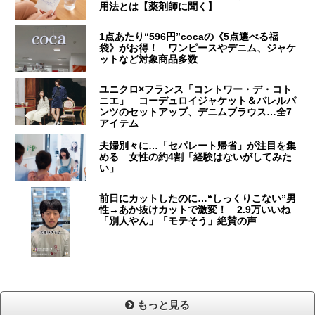
用法とは【薬剤師に聞く】
1点あたり“596円”cocaの《5点選べる福
袋》がお得！ ワンピースやデニム、ジャケ
ットなど対象商品多数
ユニクロ×フランス「コントワー・デ・コト
ニエ」 コーデュロイジャケット＆バレルパ
ンツのセットアップ、デニムブラウス…全7
アイテム
夫婦別々に…「セパレート帰省」が注目を集
める 女性の約4割「経験はないがしてみた
い」
前日にカットしたのに…“しっくりこない”男
性→あか抜けカットで激変！ 2.9万いいね
「別人やん」「モテそう」絶賛の声
もっと見る