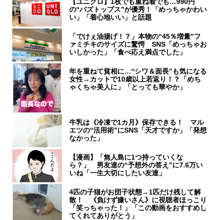
【ユニクロ】1枚でも重ね着でも…990円
の“バズトップス”が優秀！「めっちゃかわい
い」「着心地いい」と話題
「でけぇ油揚げ！？」本物の“45％増量”フ
ァミチキのサイズに驚愕 SNS「めっちゃお
いしかった」「食べ応え満点でした」
年を重ねて貧相に…“シワ＆面長”も気になる
女性→カットで10歳以上若返り！？「めち
ゃくちゃ美人に」「とっても華やか」
牛乳は《冷凍で1カ月》保存できる！ マル
エツの“活用術”にSNS「天才ですか」「発想
なかった」
【漫画】「無人島に1つ持っていくな
ら？」 男友達の“予想外の答え”に7.6万い
いね「一生大切にしたい友達」
4匹の子猫がお団子状態→1匹だけ残して解
散！ 《負けず嫌いさん》に視聴者ほっこり
「笑っちゃった！」「この動画をおすすめし
てくれてありがとう」