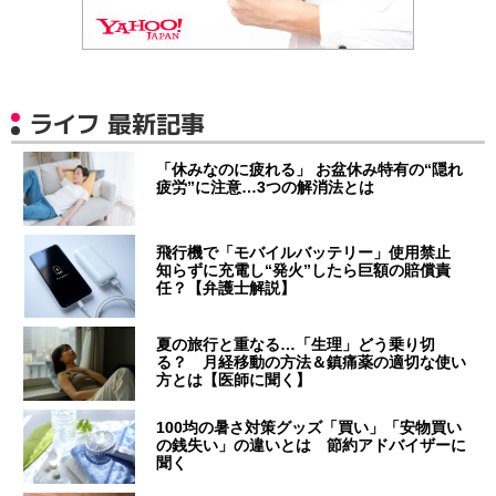
ライフ 最新記事
「休みなのに疲れる」 お盆休み特有の“隠れ
疲労”に注意…3つの解消法とは
飛行機で「モバイルバッテリー」使用禁止
知らずに充電し“発火”したら巨額の賠償責
任？【弁護士解説】
夏の旅行と重なる…「生理」どう乗り切
る？ 月経移動の方法＆鎮痛薬の適切な使い
方とは【医師に聞く】
100均の暑さ対策グッズ「買い」「安物買い
の銭失い」の違いとは 節約アドバイザーに
聞く