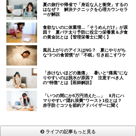
夏の旅行や帰省で「身近な人と衝突」するの
はなぜ？ 解決テクニックを心理カウンセラ
ーが解説
食欲ないのに体重増…「そうめんだけ」が原
因？ 夏バテ太り予防に役立つ栄養素＆夕食
の黄金比とは【管理栄養士に聞く】
風呂上がりのアイスはNG？ 夏にやりがち
な“3つの食習慣”が「不眠」引き起こすワケ
「歩けないほどの激痛」 暑いと“痛風”にな
りやすいのは脱水が原因？ 注意すべき人
の“特徴”とは【医師解説】
「いつの間にか5万円消えた…」 8月にハ
マりやすい“隠れ浪費”ワースト1位とは？
赤字防ぐコツを節約アドバイザーに聞く
ライフの記事もっと見る