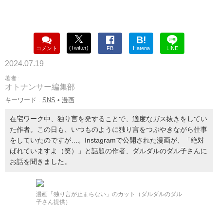
B!
(Twitter)
コメント
FB
Hatena
LINE
2024.07.19
著者 :
オトナンサー編集部
キーワード :
SNS
•
漫画
在宅ワーク中、独り言を発することで、適度なガス抜きをしてい
た作者。この日も、いつものように独り言をつぶやきながら仕事
をしていたのですが…。Instagramで公開された漫画が、「絶対
ばれていますよ（笑）」と話題の作者、ダルダルのダル子さんに
お話を聞きました。
漫画「独り言が止まらない」のカット（ダルダルのダル
子さん提供）