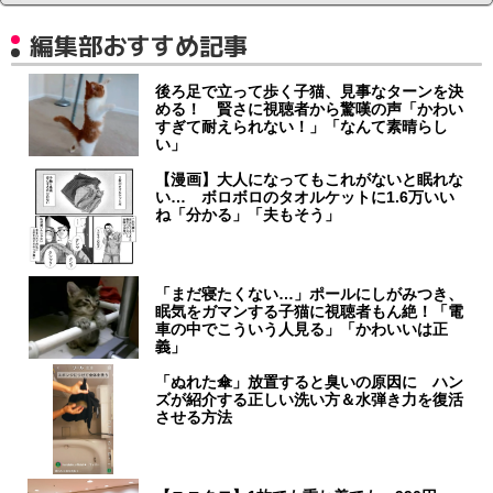
編集部おすすめ記事
後ろ足で立って歩く子猫、見事なターンを決
める！ 賢さに視聴者から驚嘆の声「かわい
すぎて耐えられない！」「なんて素晴らし
い」
【漫画】大人になってもこれがないと眠れな
い… ボロボロのタオルケットに1.6万いい
ね「分かる」「夫もそう」
「まだ寝たくない…」ポールにしがみつき、
眠気をガマンする子猫に視聴者もん絶！「電
車の中でこういう人見る」「かわいいは正
義」
「ぬれた傘」放置すると臭いの原因に ハン
ズが紹介する正しい洗い方＆水弾き力を復活
させる方法