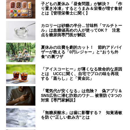
子どもの夏休み「昼食問題」が解決？ 「作
り置き冷凍」するとうまみ＆栄養が増す食材
とは【管理栄養士に聞く】
カロリーは砂糖の半分…甘味料「マルチトー
ル」は血糖値高めの人が使ってOK？ 注意
点を糖尿病専門医が解説
夏休みの出費を劇的カット！ 節約アドバイ
ザーが教える「0円レジャー」と“おうち外
食”の裏ワザ
「アイスコーヒー」が薄くなる致命的な原因
とは UCCに聞く、自宅でプロの味を再現
する「蒸らし」と「黄金比」
「電気代が安くなる」は危険？ 偽アプリ＆
SNS広告に潜む詐欺のワナ… 被害防ぐ3つの
対策【専門家解説】
「無糖炭酸水」は歯に影響する？ 知覚過敏
を防ぐ“正しい飲み方”とは