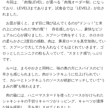
今回は、「肉塊LEVEL」が選べる「肉塊オーダー制」になっ
ており、LEVEL3まであります。試食会では「LEVEL2」が出さ
れました。
お皿が届くと、まず目に飛び込んでくるのが“ドンっ！”と米
の上にのせられた“肉の塊”！ 存在感しかない…。豪快なビジ
ュアルに心が躍りました。スプーンで肉をすくうと、ホロホロ
の柔らかさに2度目の感動。肉は、豚肩ロースを真空加熱してい
て、スプーンで大して力を入れなくてもほぐれていきます。ゴ
ロッとしたニンニクの粒も入っていて、“スタミナ感”たっぷり
です。
ルーは、まろやかさと同時に、味の奥の方にスパイスのピリ
辛さも感じられました。肉がトンテキふうに仕上げられてい
て、カレーとトンテキふうのソースが絶妙にマッチしていて“う
まみの層”も味わえます。
肉の脇には、ハニーマスタードを使ったソースがかけられた
シャキシャキの千切りキャベツがトッピング。キャベツが濃厚
な味を緩和し、舌を楽しませてくれました。