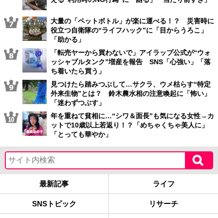
大量の「ペットボトル」が楽に運べる！？ 災害時に
役立つ自衛隊の“ライフハック”に「目からうろこ」
「助かる」
「転売ヤーから買わないで」アイラップ公式が“ウォ
ッシャブルタンク”増産を報告 SNS「心強い」「落
ち着いたら買う」
見つけたら踏みつぶして…サクラ、ウメ枯らす“特定
外来生物”とは？ 鈴木農水相の注意喚起に「怖い」
「迷わずつぶす」
年を重ねて貧相に…“シワ＆面長”も気になる女性→カ
ットで10歳以上若返り！？「めちゃくちゃ美人に」
「とっても華やか」
最新記事
ライフ
SNSトピック
リサーチ