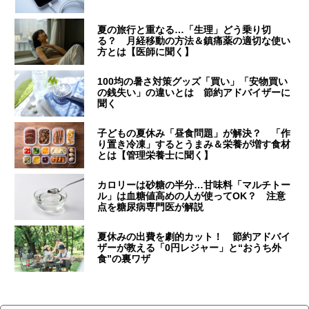
夏の旅行と重なる…「生理」どう乗り切
る？ 月経移動の方法＆鎮痛薬の適切な使い
方とは【医師に聞く】
100均の暑さ対策グッズ「買い」「安物買い
の銭失い」の違いとは 節約アドバイザーに
聞く
子どもの夏休み「昼食問題」が解決？ 「作
り置き冷凍」するとうまみ＆栄養が増す食材
とは【管理栄養士に聞く】
カロリーは砂糖の半分…甘味料「マルチトー
ル」は血糖値高めの人が使ってOK？ 注意
点を糖尿病専門医が解説
夏休みの出費を劇的カット！ 節約アドバイ
ザーが教える「0円レジャー」と“おうち外
食”の裏ワザ