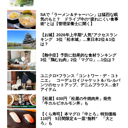
SAで「ラーメン＆チャーハン」は猛烈な眠
気のもと？ ドライブ中の“疲れにくい食事
術”とは【管理栄養士に聞く】
【お城】2026年上半期“人気”アクセスラン
キング 3位「松本城」…東日本2位＆1位
は？
【熱中症】予防に効果的な食材ランキング
3位「鶏むね肉」2位「マグロ」…1位は？
ユニクロ×フランス「コントワー・デ・コト
ニエ」 コーデュロイジャケット＆バレルパ
ンツのセットアップ、デニムブラウス…全7
アイテム
【松屋】630円「松屋の牛焼肉丼」発売
「牛カルビホルモン丼」も
【くら寿司】本マグロ「中とろ」特別価格
110円 5日間限定＆一皿“無料” 「大と
ろ」も