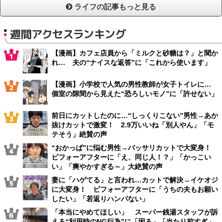
ライフの記事もっと見る
週間アクセスランキング
【漫画】カフェ店員から「ミルクと砂糖は？」と聞か
れ… 夫の“ナイスな返答”に「これから使います」
【漫画】小学校で人気の男性教師が女子トイレに…
個室の隙間から見えた“恐ろしいモノ”に「許せない」
前日にカットしたのに…“しっくりこない”男性→あか
抜けカットで激変！ 2.9万いいね「別人やん」「モ
テそう」絶賛の声
“おかっぱ”に悩む男性→バッサリカットで大変身！
ビフォーアフターに「え、同じ人！？」「かっこい
い」「爽やかすぎる～」大絶賛の声
妻に「ハゲてる」と言われ…カットで解決→イケオジ
に大変身！ ビフォーアフターに「うちの夫もお願い
したい」「若返りハンパない」
「本当にやめてほしい」 スーパー銭湯スタッフが訴
える“利用時のNG行為”に「困る」「当たり前すぎ」