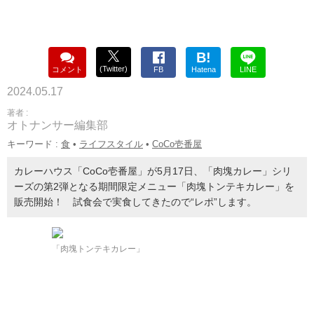
B!
(Twitter)
コメント
FB
Hatena
LINE
2024.05.17
著者 :
オトナンサー編集部
キーワード :
食
•
ライフスタイル
•
CoCo壱番屋
カレーハウス「CoCo壱番屋」が5月17日、「肉塊カレー」シリ
ーズの第2弾となる期間限定メニュー「肉塊トンテキカレー」を
販売開始！ 試食会で実食してきたので“レポ”します。
「肉塊トンテキカレー」