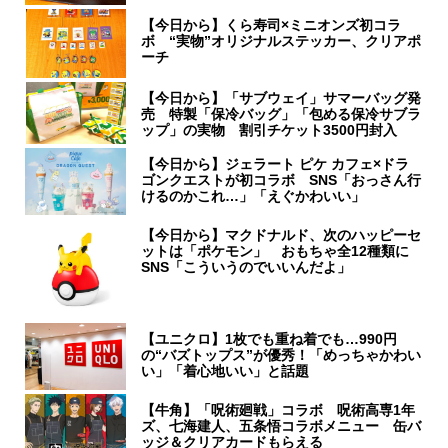
【今日から】くら寿司×ミニオンズ初コラ
ボ “実物”オリジナルステッカー、クリアポ
ーチ
【今日から】「サブウェイ」サマーバッグ発
売 特製「保冷バッグ」「包める保冷サブラ
ップ」の実物 割引チケット3500円封入
【今日から】ジェラート ピケ カフェ×ドラ
ゴンクエストが初コラボ SNS「おっさん行
けるのかこれ…」「えぐかわいい」
【今日から】マクドナルド、次のハッピーセ
ットは「ポケモン」 おもちゃ全12種類に
SNS「こういうのでいいんだよ」
【ユニクロ】1枚でも重ね着でも…990円
の“バズトップス”が優秀！「めっちゃかわい
い」「着心地いい」と話題
【牛角】「呪術廻戦」コラボ 呪術高専1年
ズ、七海建人、五条悟コラボメニュー 缶バ
ッジ＆クリアカードもらえる