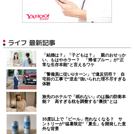
ライフ 最新記事
「結婚は？」「子どもは？」 親のおせっか
い、もはやホラー？ 「帰省ブルー」が“正
常な生存本能”と言えるワケ
「警備員に従いUターン」で違反切符？ 自
宅前の工事で“逆走”強いられた理不尽すぎる
体験
旅先のホテルで「眠れない」のは脳の防衛本
能？ 高すぎる枕を調整する“裏技”とは
35度以上で「ビール」売れなくなる？ サ
ントリーが“猛暑限定”「夏生」を開発した意
外な背景