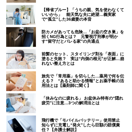
【帰省ブルー】「うちの親、気を使わなくて
いいから」 能天気な夫に絶望…義実家
で“孤立”した36歳妻の本音
防カメがあっても危険…「お盆の空き巣」を
招くNG行為とは？ 元警視庁刑事が明か
す“留守だとバレる家”の共通点
前髪のセット、スタイリング剤を「表面」に
塗ると失敗？ 実は“内側の根元”が正解…崩
れない整え方とは
旅先で「常用薬」を切らした…薬局で何を伝
える？ “あると助かる情報”とお薬手帳の活
用法とは【薬剤師に聞く】
「休みなのに疲れる」 お盆休み特有の“隠れ
疲労”に注意…3つの解消法とは
飛行機で「モバイルバッテリー」使用禁止
知らずに充電し“発火”したら巨額の賠償責
任？【弁護士解説】