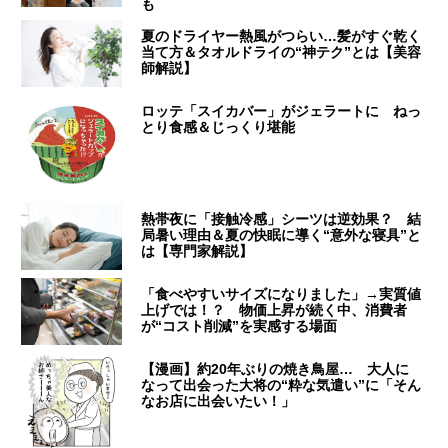
も
夏のドライヤー熱風がつらい…髪がすぐ乾く
当て方＆タオルドライの“神テク”とは【美容
師解説】
ロッテ「スイカバー」がジェラートに ねっ
とり食感＆じっくり堪能
熱帯夜に「接触冷感」シーツは逆効果？ 結
局暑い理由＆夏の快眠に導く“意外な寝具”と
は【専門家解説】
「食べやすいサイズになりました」→実質値
上げでは！？ 物価上昇が続く中、消費者
が“コスト削減”を実感する場面
【漫画】約20年ぶりの焼き鳥屋… 大人に
なって出会った大将の“粋な気遣い”に「そん
なお店に出会いたい！」