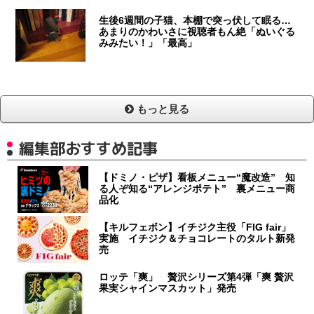
生後6週間の子猫、本棚で突っ伏して眠る…
あまりのかわいさに視聴者もん絶「ぬいぐる
みみたい！」「最高」
もっと見る
編集部おすすめ記事
【ドミノ・ピザ】看板メニュー“魔改造” 知
る人ぞ知る“アレンジポテト” 裏メニュー商
品化
【キルフェボン】イチジク主役「FIG fair」
実施 イチジク＆チョコレートのタルト新発
売
ロッテ「爽」 贅沢シリーズ第4弾「爽 贅沢
果実シャインマスカット」発売