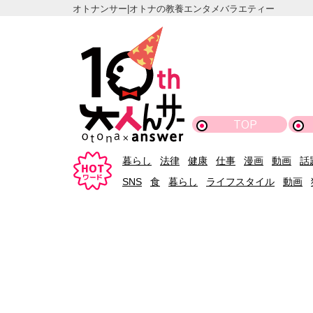
オトナンサー|オトナの教養エンタメバラエティー
TOP
暮らし
法律
健康
仕事
漫画
動画
話
SNS
食
暮らし
ライフスタイル
動画