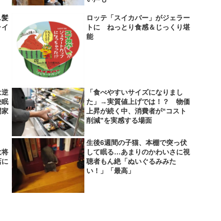
…髪
ロッテ「スイカバー」がジェラー
ライ
トに ねっとり食感＆じっくり堪
】
能
は逆
「食べやすいサイズになりまし
快眠
た」→実質値上げでは！？ 物価
門家
上昇が続く中、消費者が“コスト
削減”を実感する場面
生後6週間の子猫、本棚で突っ伏
大将
して眠る…あまりのかわいさに視
店に
聴者もん絶「ぬいぐるみみた
い！」「最高」