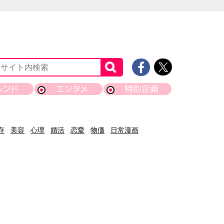
レンド
エンタメ
特別企画
存
美容
心理
婚活
恋愛
物価
日常漫画