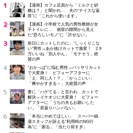
【漫画】カフェ店員から「ミルクと砂
糖は？」と聞かれ… 夫の“ナイスな返
答”に「これから使います」
【漫画】小学校で人気の男性教師が女
子トイレに… 個室の隙間から見え
た“恐ろしいモノ”に「許せない」
前日にカットしたのに…“しっくりこな
い”男性→あか抜けカットで激変！ 2.9
万いいね「別人やん」「モテそう」絶
賛の声
“おかっぱ”に悩む男性→バッサリカット
で大変身！ ビフォーアフターに
「え、同じ人！？」「かっこいい」
「爽やかすぎる～」大絶賛の声
妻に「ハゲてる」と言われ…カットで
解決→イケオジに大変身！ ビフォー
アフターに「うちの夫もお願いした
い」「若返りハンパない」
「本当にやめてほしい」 スーパー銭
湯スタッフが訴える“利用時のNG行
為”に「困る」「当たり前すぎ」