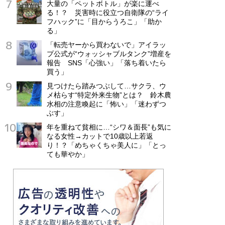
大量の「ペットボトル」が楽に運べ
る！？ 災害時に役立つ自衛隊の“ライ
フハック”に「目からうろこ」「助か
る」
「転売ヤーから買わないで」アイラッ
プ公式が“ウォッシャブルタンク”増産を
報告 SNS「心強い」「落ち着いたら
買う」
見つけたら踏みつぶして…サクラ、ウ
メ枯らす“特定外来生物”とは？ 鈴木農
水相の注意喚起に「怖い」「迷わずつ
ぶす」
年を重ねて貧相に…“シワ＆面長”も気に
なる女性→カットで10歳以上若返
り！？「めちゃくちゃ美人に」「とっ
ても華やか」