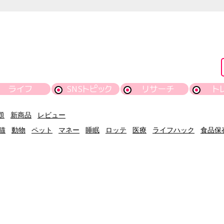
ライフ
SNSトピック
リサーチ
ト
題
新商品
レビュー
猫
動物
ペット
マネー
睡眠
ロッテ
医療
ライフハック
食品保