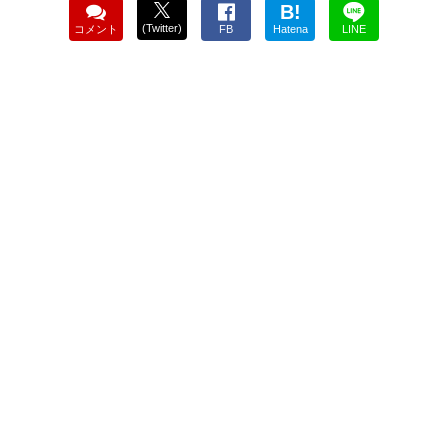
B!
(Twitter)
コメント
FB
Hatena
LINE