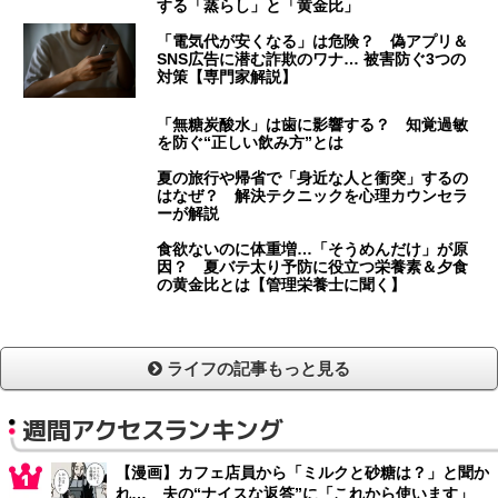
する「蒸らし」と「黄金比」
「電気代が安くなる」は危険？ 偽アプリ＆
SNS広告に潜む詐欺のワナ… 被害防ぐ3つの
対策【専門家解説】
「無糖炭酸水」は歯に影響する？ 知覚過敏
を防ぐ“正しい飲み方”とは
夏の旅行や帰省で「身近な人と衝突」するの
はなぜ？ 解決テクニックを心理カウンセラ
ーが解説
食欲ないのに体重増…「そうめんだけ」が原
因？ 夏バテ太り予防に役立つ栄養素＆夕食
の黄金比とは【管理栄養士に聞く】
ライフの記事もっと見る
週間アクセスランキング
【漫画】カフェ店員から「ミルクと砂糖は？」と聞か
れ… 夫の“ナイスな返答”に「これから使います」