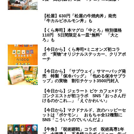
【松屋】630円「松屋の牛焼肉丼」発売
「牛カルビホルモン丼」も
【くら寿司】本マグロ「中とろ」特別価格
110円 5日間限定＆一皿“無料” 「大と
ろ」も
【今日から】くら寿司×ミニオンズ初コラ
ボ “実物”オリジナルステッカー、クリアポ
ーチ
【今日から】「サブウェイ」サマーバッグ発
売 特製「保冷バッグ」「包める保冷サブラ
ップ」の実物 割引チケット3500円封入
【今日から】ジェラート ピケ カフェ×ドラ
ゴンクエストが初コラボ SNS「おっさん行
けるのかこれ…」「えぐかわいい」
【今日から】マクドナルド、次のハッピーセ
ットは「ポケモン」 おもちゃ全12種類に
SNS「こういうのでいいんだよ」
【牛角】「呪術廻戦」コラボ 呪術高専1年