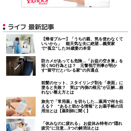
ライフ 最新記事
【帰省ブルー】「うちの親、気を使わなくて
いいから」 能天気な夫に絶望…義実家
で“孤立”した36歳妻の本音
防カメがあっても危険…「お盆の空き巣」を
招くNG行為とは？ 元警視庁刑事が明か
す“留守だとバレる家”の共通点
前髪のセット、スタイリング剤を「表面」に
塗ると失敗？ 実は“内側の根元”が正解…崩
れない整え方とは
旅先で「常用薬」を切らした…薬局で何を伝
える？ “あると助かる情報”とお薬手帳の活
用法とは【薬剤師に聞く】
「休みなのに疲れる」 お盆休み特有の“隠れ
疲労”に注意…3つの解消法とは