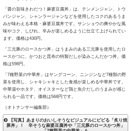
「醤の旨味きわだつ！麻婆豆腐丼」は、テンメンジャン、トウ
バンジャン、シャンラージャンなどを使用したコクのあるうま
みが味わえる本格・麻婆豆腐丼です。サンショウの爽やかな風
味やコク、しびれ、辛みが楽しめるように仕立て上げられてい
ます。価格は430円。
「三元豚のロースかつ丼」はうまみのある三元豚を使用したロ
ースかつに、かつおと昆布の特製だしが染みこんだかつ丼。価
格は598円。
「7種野菜の中華丼」はヤングコーン、ニンジンなど7種類の野
菜を使用し、シャキシャキとした食感が楽しめる中華丼です。
中華湯やホタテ、オイスターなど鶏と魚介だしのうまみが感じ
られる一品です。価格は568円です。
（オトナンサー編集部）
【写真】あまりのおいしそうなビジュアルにビビる「炙り焼
豚丼」！ 辛そうな麻婆豆腐丼や「三元豚のロースかつ丼」
「7種野菜の中華丼」も