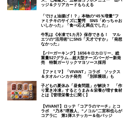
ズ、七海建人、五条悟コラボメニュー 缶バ
ッジ＆クリアカードもらえる
「でけぇ油揚げ！？」本物の“45％増量”フ
ァミチキのサイズに驚愕 SNS「めっちゃお
いしかった」「食べ応え満点でした」
牛乳は《冷凍で1カ月》保存できる！ マル
エツの“活用術”にSNS「天才ですか」「発想
なかった」
【バーガーキング】1656キロカロリー、総
重量527グラム…超大型チーズバーガー新発
売 特製ガーリックマヨソース採用
【ファミマ】「VIVANT」コラボ ソックス
＆タオルハンカチ発売 「別班饅頭」も
子どもの夏休み「昼食問題」が解決？ 「作
り置き冷凍」するとうまみ＆栄養が増す食材
とは【管理栄養士に聞く】
【VIVANT】ロッテ「コアラのマーチ」とコ
ラボ “乃木”堺雅人、“ノコル”二宮和也らが
コアラに 第1弾ステッカー＆缶バッジ