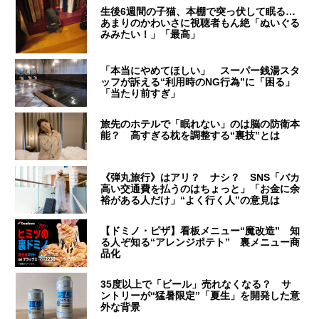
生後6週間の子猫、本棚で突っ伏して眠る…
あまりのかわいさに視聴者もん絶「ぬいぐる
みみたい！」「最高」
「本当にやめてほしい」 スーパー銭湯スタ
ッフが訴える“利用時のNG行為”に「困る」
「当たり前すぎ」
旅先のホテルで「眠れない」のは脳の防衛本
能？ 高すぎる枕を調整する“裏技”とは
《弾丸旅行》はアリ？ ナシ？ SNS「バカ
高い交通費を払うのはちょっと」「お金に余
裕がある人だけ」“よく行く人”の意見は
【ドミノ・ピザ】看板メニュー“魔改造” 知
る人ぞ知る“アレンジポテト” 裏メニュー商
品化
35度以上で「ビール」売れなくなる？ サ
ントリーが“猛暑限定”「夏生」を開発した意
外な背景