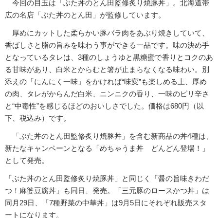
今回の目玉は「ぶた丼のとん田監修炙り焼豚丼」。北海道帯
広の名店「ぶた丼のとん田」が監修しています。
厚めにカットした柔らかい豚バラ肉をあぶり焼きしていて、
香ばしさと脂の旨みを味わう事ができる一品です。味の決め手
となっているタレは、3種のしょうゆと黒糖蜜で香りとコクのあ
る甘味があり、白米とからむと箸が止まらなくなる味わい。別
添えの「にんにく一味」をかければ“味変”も楽しめる上、厚め
の肉、タレがからんだ白米、ニンニクの香り、一味のピリ辛さ
と“中毒性”を感じるほどのおいしさでした。価格は680円（以
下、税込み）です。
「ぶた丼のとん田監修炙り焼豚丼」を含む新商品の丼4種は、
新たなキャンペーンとなる「めちゃうま丼 どんどん登場！」
として発売。
「ぶた丼のとん田監修炙り焼豚丼」と同じく「醤の旨味きわだ
つ！麻婆豆腐丼」も同日、発売。「三元豚のロースかつ丼」は
同月29日、「7種野菜の中華丼」は9月5日にそれぞれ販売スタ
ートになります。