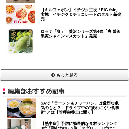
【キルフェボン】イチジク主役「FIG fair」
実施 イチジク＆チョコレートのタルト新発
売
ロッテ「爽」 贅沢シリーズ第4弾「爽 贅沢
果実シャインマスカット」発売
もっと見る
編集部おすすめ記事
SAで「ラーメン＆チャーハン」は猛烈な眠
気のもと？ ドライブ中の“疲れにくい食事
術”とは【管理栄養士に聞く】
【熱中症】予防に効果的な食材ランキング
3位「鶏むね肉」2位「マグロ」…1位は？