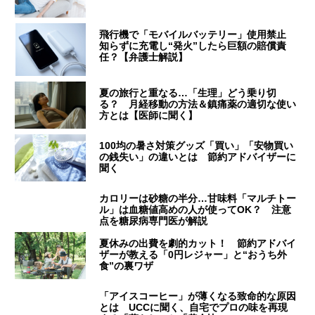
飛行機で「モバイルバッテリー」使用禁止
知らずに充電し“発火”したら巨額の賠償責
任？【弁護士解説】
夏の旅行と重なる…「生理」どう乗り切
る？ 月経移動の方法＆鎮痛薬の適切な使い
方とは【医師に聞く】
100均の暑さ対策グッズ「買い」「安物買い
の銭失い」の違いとは 節約アドバイザーに
聞く
カロリーは砂糖の半分…甘味料「マルチトー
ル」は血糖値高めの人が使ってOK？ 注意
点を糖尿病専門医が解説
夏休みの出費を劇的カット！ 節約アドバイ
ザーが教える「0円レジャー」と“おうち外
食”の裏ワザ
「アイスコーヒー」が薄くなる致命的な原因
とは UCCに聞く、自宅でプロの味を再現