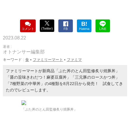
B!
(Twitter)
コメント
FB
Hatena
LINE
2023.08.22
著者 :
オトナンサー編集部
キーワード :
食
•
ファミリーマート
•
ファミマ
ファミリーマートが新商品「ぶた丼のとん田監修炙り焼豚丼」
「醤の旨味きわだつ！麻婆豆腐丼」「三元豚のロースかつ丼」
「7種野菜の中華丼」の4種類を8月22日から発売！ 試食してき
たのでレビューします。
「ぶた丼のとん田監修炙り焼豚丼」