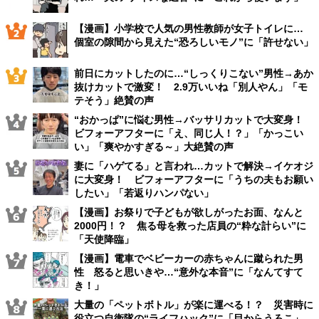
【漫画】小学校で人気の男性教師が女子トイレに…
個室の隙間から見えた“恐ろしいモノ”に「許せない」
前日にカットしたのに…“しっくりこない”男性→あか
抜けカットで激変！ 2.9万いいね「別人やん」「モ
テそう」絶賛の声
“おかっぱ”に悩む男性→バッサリカットで大変身！
ビフォーアフターに「え、同じ人！？」「かっこい
い」「爽やかすぎる～」大絶賛の声
妻に「ハゲてる」と言われ…カットで解決→イケオジ
に大変身！ ビフォーアフターに「うちの夫もお願い
したい」「若返りハンパない」
【漫画】お祭りで子どもが欲しがったお面、なんと
2000円！？ 焦る母を救った店員の“粋な計らい”に
「天使降臨」
【漫画】電車でベビーカーの赤ちゃんに蹴られた男
性 怒ると思いきや…“意外な本音”に「なんてすて
き！」
大量の「ペットボトル」が楽に運べる！？ 災害時に
役立つ自衛隊の“ライフハック”に「目からうろこ」