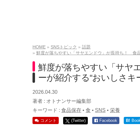
HOME
SNSトピック
話題
鮮度が落ちやすい「サヤエンドウ」が長持ち！ 食品
鮮度が落ちやすい「サヤ
ーが紹介する“おいしさキ
2026.04.30
著者 :
オトナンサー編集部
キーワード :
食品保存
•
食
•
SNS
•
栄養
コメント
(Twitter)
Facebook
B!
Boo