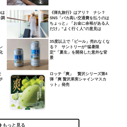
のは
《弾丸旅行》はアリ？ ナシ？
を調
SNS「バカ高い交通費を払うのは
ちょっと」「お金に余裕がある人
だけ」“よく行く人”の意見は
35度以上で「ビール」売れなくな
レ
る？ サントリーが“猛暑限
化
定”「夏生」を開発した意外な背
景
役
ロッテ「爽」 贅沢シリーズ第4
＆チ
弾「爽 贅沢果実シャインマスカ
ット」発売
もっと見る