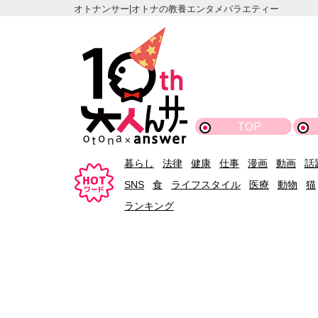
オトナンサー|オトナの教養エンタメバラエティー
TOP
暮らし
法律
健康
仕事
漫画
動画
話
SNS
食
ライフスタイル
医療
動物
猫
ランキング