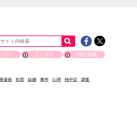
レンド
エンタメ
特別企画
療漫画
犯罪
結婚
事件
心理
熱中症
調査