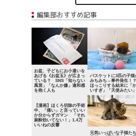
編集部おすすめ記事
お盆、子どもにお小遣いを
バスケットに3匹の子猫
あげる《お盆玉》が広まっ
みちみち→事件発生
ている？ SNS「知らない
ほっこりする結末に「
風習」「なんか嫌」違和感
いすぎ」「天使みたい
を抱く人も
【漫画】ほくろ切除の手術
中、「痛い」と言っていい
か分からずガマン 「それ
麻酔効いてない！」1.4万
いいねの反響
元気いっぱいな子猫た