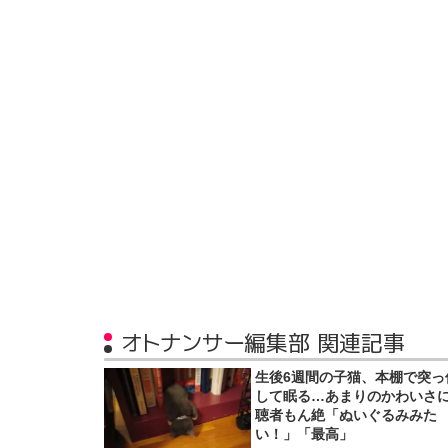
オトナンサー編集部 関連記事
生後6週間の子猫、本棚で突っ
して眠る…あまりのかわいさ
聴者もん絶「ぬいぐるみみた
い！」「最高」