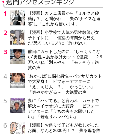
週間アクセスランキング
【漫画】カフェ店員から「ミルクと砂
糖は？」と聞かれ… 夫の“ナイスな返
答”に「これから使います」
【漫画】小学校で人気の男性教師が女
子トイレに… 個室の隙間から見え
た“恐ろしいモノ”に「許せない」
前日にカットしたのに…“しっくりこな
い”男性→あか抜けカットで激変！ 2.9
万いいね「別人やん」「モテそう」絶
賛の声
“おかっぱ”に悩む男性→バッサリカット
で大変身！ ビフォーアフターに
「え、同じ人！？」「かっこいい」
「爽やかすぎる～」大絶賛の声
妻に「ハゲてる」と言われ…カットで
解決→イケオジに大変身！ ビフォー
アフターに「うちの夫もお願いした
い」「若返りハンパない」
【漫画】お祭りで子どもが欲しがった
お面、なんと2000円！？ 焦る母を救