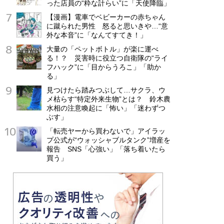
った店員の“粋な計らい”に「天使降臨」
【漫画】電車でベビーカーの赤ちゃん
に蹴られた男性 怒ると思いきや…“意
外な本音”に「なんてすてき！」
大量の「ペットボトル」が楽に運べ
る！？ 災害時に役立つ自衛隊の“ライ
フハック”に「目からうろこ」「助か
る」
見つけたら踏みつぶして…サクラ、ウ
メ枯らす“特定外来生物”とは？ 鈴木農
水相の注意喚起に「怖い」「迷わずつ
ぶす」
「転売ヤーから買わないで」アイラッ
プ公式が“ウォッシャブルタンク”増産を
報告 SNS「心強い」「落ち着いたら
買う」