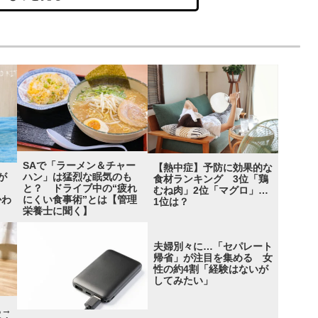
SAで「ラーメン＆チャー
【熱中症】予防に効果的な
が
ハン」は猛烈な眠気のも
食材ランキング 3位「鶏
！？
と？ ドライブ中の“疲れ
むね肉」2位「マグロ」…
かわ
にくい食事術”とは【管理
1位は？
」
栄養士に聞く】
夫婦別々に…「セパレート
帰省」が注目を集める 女
性の約4割「経験はないが
してみたい」
ち→