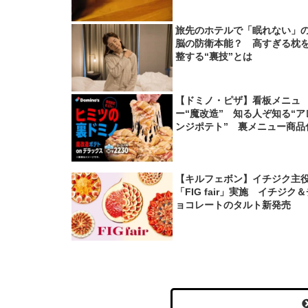
旅先のホテルで「眠れない」
脳の防衛本能？ 高すぎる枕
整する“裏技”とは
【ドミノ・ピザ】看板メニュ
ー“魔改造” 知る人ぞ知る“ア
ンジポテト” 裏メニュー商品
【キルフェボン】イチジク主
「FIG fair」実施 イチジク
ョコレートのタルト新発売