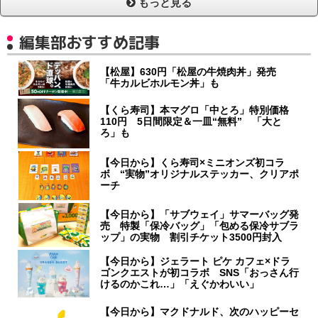
もっと見る
編集部おすすめ記事
【松屋】630円「松屋の牛焼肉丼」発売
「牛カルビホルモン丼」も
【くら寿司】本マグロ「中とろ」特別価格
110円 5日間限定＆一皿“無料” 「大と
ろ」も
【今日から】くら寿司×ミニオンズ初コラ
ボ “実物”オリジナルステッカー、クリアポ
ーチ
【今日から】「サブウェイ」サマーバッグ発
売 特製「保冷バッグ」「包める保冷サブラ
ップ」の実物 割引チケット3500円封入
【今日から】ジェラート ピケ カフェ×ドラ
ゴンクエストが初コラボ SNS「おっさん行
けるのかこれ…」「えぐかわいい」
【今日から】マクドナルド、次のハッピーセ