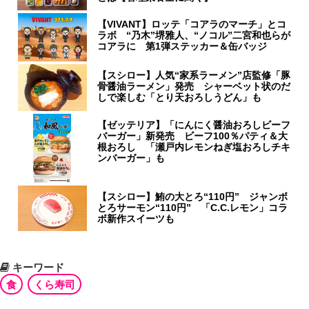
【VIVANT】ロッテ「コアラのマーチ」とコ
ラボ “乃木”堺雅人、“ノコル”二宮和也らが
コアラに 第1弾ステッカー＆缶バッジ
【スシロー】人気“家系ラーメン”店監修「豚
骨醤油ラーメン」発売 シャーベット状のだ
しで楽しむ「とり天おろしうどん」も
【ゼッテリア】「にんにく醤油おろしビーフ
バーガー」新発売 ビーフ100％パティ＆大
根おろし 「瀬戸内レモンねぎ塩おろしチキ
ンバーガー」も
【スシロー】鮪の大とろ“110円” ジャンボ
とろサーモン“110円” 「C.C.レモン」コラ
ボ新作スイーツも
キーワード
食
くら寿司