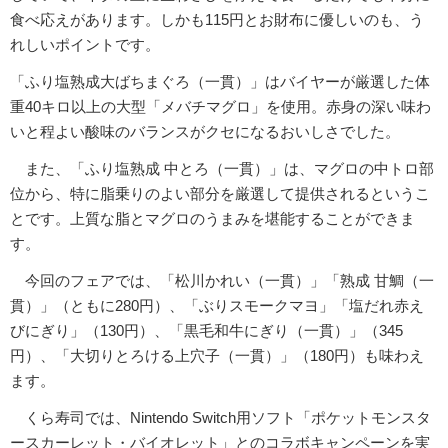
食べ応えがあります。しかも115円とお財布に優しいのも、う
れしいポイントです。
「ふり塩熟成大ばちまぐろ（一貫）」はバイヤーが厳選した体
重40キロ以上の大型「メバチマグロ」を使用。赤身の深い味わ
いと程よい酸味のバランスがクセになるおいしさでした。
また、「ふり塩熟成 中とろ（一貫）」は、マグロの中トロ部
位から、特に脂乗りのよい部分を厳選して提供されるというこ
とです。上質な脂とマグロのうまみを堪能することができま
す。
今回のフェアでは、「松川かれい（一貫）」「熟成 甘鯛（一
貫）」（ともに280円）、「ぶりスモークマヨ」「塩だれ赤え
びにぎり」（130円）、「黒毛和牛にぎり（一貫）」（345
円）、「大切りとろける上穴子（一貫）」（180円）も味わえ
ます。
くら寿司では、Nintendo Switch用ソフト「ポケットモンスタ
ースカーレット・バイオレット」とのコラボキャンペーンを実