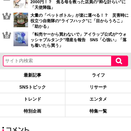
2000円！？ 焦る母を救った店員の“粋な計らい”に
「天使降臨」
大量の「ペットボトル」が楽に運べる！？ 災害時に
役立つ自衛隊の“ライフハック”に「目からうろこ」
「助かる」
「転売ヤーから買わないで」アイラップ公式が“ウォ
ッシャブルタンク”増産を報告 SNS「心強い」「落
ち着いたら買う」
最新記事
ライフ
SNSトピック
リサーチ
トレンド
エンタメ
特別企画
特集一覧
コメント