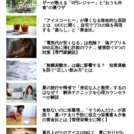
ザーが教える「0円レジャー」と“おうち外
食”の裏ワザ
「アイスコーヒー」が薄くなる致命的な原因
とは UCCに聞く、自宅でプロの味を再現
する「蒸らし」と「黄金比」
「電気代が安くなる」は危険？ 偽アプリ＆
SNS広告に潜む詐欺のワナ… 被害防ぐ3つの
対策【専門家解説】
「無糖炭酸水」は歯に影響する？ 知覚過敏
を防ぐ“正しい飲み方”とは
夏の旅行や帰省で「身近な人と衝突」するの
はなぜ？ 解決テクニックを心理カウンセラ
ーが解説
食欲ないのに体重増…「そうめんだけ」が原
因？ 夏バテ太り予防に役立つ栄養素＆夕食
の黄金比とは【管理栄養士に聞く】
風呂上がりのアイスはNG？ 夏にやりがち