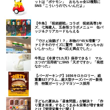
ットは「ポケモン」 おもちゃ全12種類に
SNS「こういうのでいいんだよ」
【牛角】「呪術廻戦」コラボ 呪術高専1年
ズ、七海建人、五条悟コラボメニュー 缶バ
ッジ＆クリアカードもらえる
「でけぇ油揚げ！？」本物の“45％増量”フ
ァミチキのサイズに驚愕 SNS「めっちゃお
いしかった」「食べ応え満点でした」
牛乳は《冷凍で1カ月》保存できる！ マル
エツの“活用術”にSNS「天才ですか」「発想
なかった」
【バーガーキング】1656キロカロリー、総
重量527グラム…超大型チーズバーガー新発
売 特製ガーリックマヨソース採用
子どもの夏休み「昼食問題」が解決？ 「作
り置き冷凍」するとうまみ＆栄養が増す食材
とは【管理栄養士に聞く】