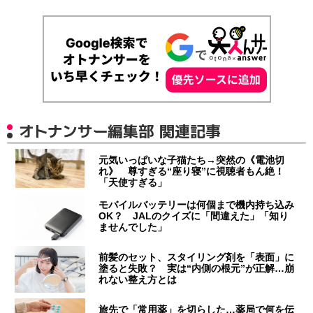
オトナンサー編集部 関連記事
元気いっぱいな子猫たち→突然の《電池切
れ》 尊すぎる“座り寝”に視聴者もん絶！
「天使すぎる」
モバイルバッテリーは何個まで機内持ち込み
OK？ JALのクイズに「間違えた」「知り
ませんでした」
前髪のセット、スタイリング剤を「表面」に
塗ると失敗？ 実は“内側の根元”が正解…崩
れない整え方とは
旅先で「常用薬」を切らした…薬局で何を伝