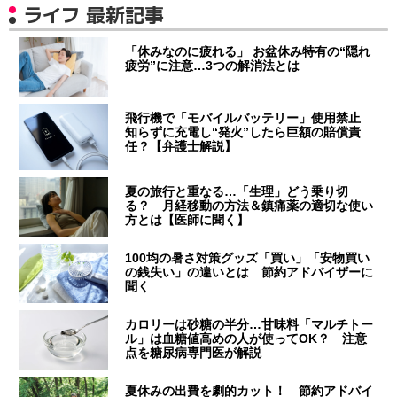
ライフ 最新記事
「休みなのに疲れる」 お盆休み特有の“隠れ
疲労”に注意…3つの解消法とは
飛行機で「モバイルバッテリー」使用禁止
知らずに充電し“発火”したら巨額の賠償責
任？【弁護士解説】
夏の旅行と重なる…「生理」どう乗り切
る？ 月経移動の方法＆鎮痛薬の適切な使い
方とは【医師に聞く】
100均の暑さ対策グッズ「買い」「安物買い
の銭失い」の違いとは 節約アドバイザーに
聞く
カロリーは砂糖の半分…甘味料「マルチトー
ル」は血糖値高めの人が使ってOK？ 注意
点を糖尿病専門医が解説
夏休みの出費を劇的カット！ 節約アドバイ