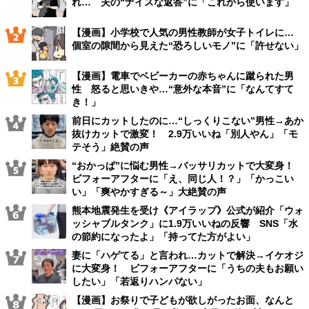
れ… 夫の“ナイスな返答”に「これから使います」
【漫画】小学校で人気の男性教師が女子トイレに…
個室の隙間から見えた“恐ろしいモノ”に「許せない」
【漫画】電車でベビーカーの赤ちゃんに蹴られた男
性 怒ると思いきや…“意外な本音”に「なんてすて
き！」
前日にカットしたのに…“しっくりこない”男性→あか
抜けカットで激変！ 2.9万いいね「別人やん」「モ
テそう」絶賛の声
“おかっぱ”に悩む男性→バッサリカットで大変身！
ビフォーアフターに「え、同じ人！？」「かっこい
い」「爽やかすぎる～」大絶賛の声
熊本地震発生を受け《アイラップ》公式が紹介「ウォ
ッシャブルタンク」に1.9万いいねの反響 SNS「水
の節約になったよ」「持ってた方がよい」
妻に「ハゲてる」と言われ…カットで解決→イケオジ
に大変身！ ビフォーアフターに「うちの夫もお願い
したい」「若返りハンパない」
【漫画】お祭りで子どもが欲しがったお面、なんと