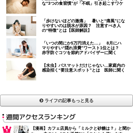
な“3つの食習慣”が「不眠」引き起こすワケ
「歩けないほどの激痛」 暑いと“痛風”にな
りやすいのは脱水が原因？ 注意すべき人
の“特徴”とは【医師解説】
「いつの間にか5万円消えた…」 8月にハ
マりやすい“隠れ浪費”ワースト1位とは？
赤字防ぐコツを節約アドバイザーに聞く
【水虫】バスマットだけじゃない…家庭内の
感染招く“要注意スポット”とは 医師に聞く
ライフの記事もっと見る
週間アクセスランキング
【漫画】カフェ店員から「ミルクと砂糖は？」と聞か