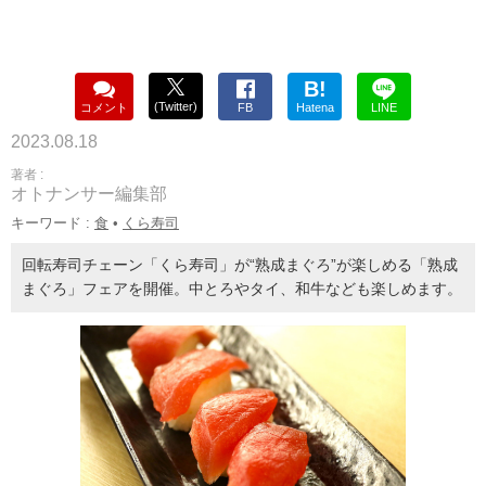
B!
(Twitter)
コメント
FB
Hatena
LINE
2023.08.18
著者 :
オトナンサー編集部
キーワード :
食
•
くら寿司
回転寿司チェーン「くら寿司」が“熟成まぐろ”が楽しめる「熟成
まぐろ」フェアを開催。中とろやタイ、和牛なども楽しめます。