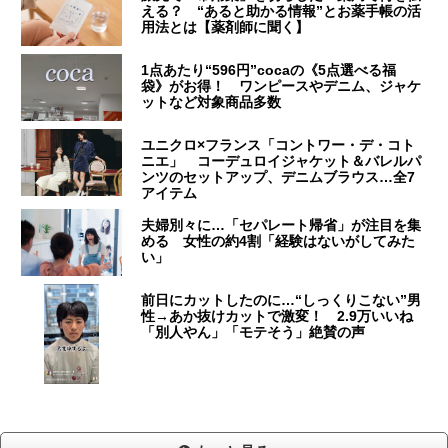
える？ “あると助かる情報”とお薬手帳の活
用法とは【薬剤師に聞く】
1点あたり“596円”cocaの《5点選べる福
袋》がお得！ ワンピースやデニム、ジャケ
ットなど対象商品多数
ユニクロ×フランス「コントワー・デ・コト
ニエ」 コーデュロイジャケット＆バレルパ
ンツのセットアップ、デニムブラウス…全7
アイテム
夫婦別々に…「セパレート帰省」が注目を集
める 女性の約4割「経験はないがしてみた
い」
前日にカットしたのに…“しっくりこない”男
性→あか抜けカットで激変！ 2.9万いいね
「別人やん」「モテそう」絶賛の声