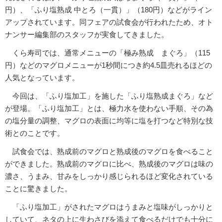
円）、「ふり塩熟成 中とろ（一貫）」（180円）などがライン
アップされています。同フェアの試食会が行われたため、オト
ナンサー編集部のスタッフが実食してきました。
くら寿司では、通常メニューの「極み熟成 まぐろ」（115
円）などのマグロメニューが1秒間につき約4.5皿売れるほどの
人気となっています。
今回は、「ふり塩加工」を施した「ふり塩熟成まぐろ」など
が登場。「ふり塩加工」とは、極力水を使わない手順、その為
の塩分量の調整、マグロの表面に均等に塩を打つなど特別な技
術とのことです。
試食会では、熟成前のマグロと熟成後のマグロを食べること
ができました。熟成前のマグロに比べ、熟成後のマグロは味の
濃さ、うまみ、甘みをしっかり感じられるほど変化されている
ことに驚きました。
「ふり塩加工」がされたマグロはうまみと塩味がしっかりと
していて、ネタの上に生わさびを添えて食べるだけでも十分に