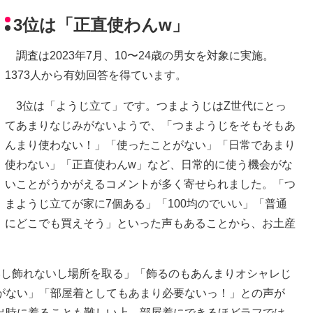
3位は「正直使わんw」
調査は2023年7月、10〜24歳の男女を対象に実施。
1373人から有効回答を得ています。
3位は「ようじ立て」です。つまようじはZ世代にとっ
てあまりなじみがないようで、「つまようじをそもそもあ
んまり使わない！」「使ったことがない」「日常であまり
使わない」「正直使わんw」など、日常的に使う機会がな
いことがうかがえるコメントが多く寄せられました。「つ
まようじ立てが家に7個ある」「100均のでいい」「普通
にどこでも買えそう」といった声もあることから、お土産
し飾れないし場所を取る」「飾るのもあんまりオシャレじ
がない」「部屋着としてもあまり必要ないっ！」との声が
出時に着ることも難しい上、部屋着にできるほどラフでは