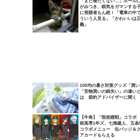
「まだ寝たくない…」ポール
がみつき、眠気をガマンする
に視聴者もん絶！「電車の中
ういう人見る」「かわいいは
義」
100均の暑さ対策グッズ「買
「安物買いの銭失い」の違い
は 節約アドバイザーに聞く
【牛角】「呪術廻戦」コラボ
術高専1年ズ、七海建人、五条
コラボメニュー 缶バッジ＆
アカードもらえる