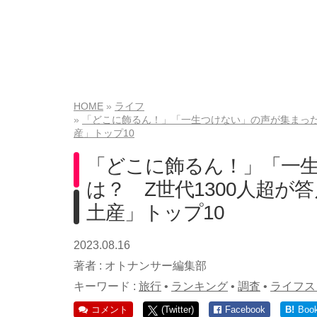
HOME
ライフ
「どこに飾るん！」「一生つけない」の声が集まった
産」トップ10
「どこに飾るん！」「一生
は？ Z世代1300人超
土産」トップ10
2023.08.16
著者 :
オトナンサー編集部
キーワード :
旅行
•
ランキング
•
調査
•
ライフス
コメント
(Twitter)
Facebook
B!
Boo