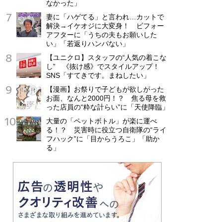
なかった」
妻に「ハゲてる」と言われ…カットで
解決→イケオジに大変身！ ビフォー
アフターに「うちの夫もお願いした
い」「若返りハンパない」
【ユニクロ】スタッフの“人気の着こな
し” 《抜け感》でスタイルアップ！
SNS「すてきです。まねしたい」
【漫画】お祭りで子どもが欲しがった
お面、なんと2000円！？ 焦る母を救
った店員の“粋な計らい”に「天使降臨」
大量の「ペットボトル」が楽に運べ
る！？ 災害時に役立つ自衛隊の“ライ
フハック”に「目からうろこ」「助か
る」