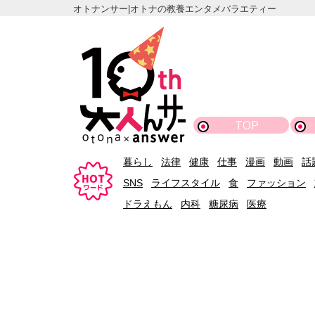
オトナンサー|オトナの教養エンタメバラエティー
TOP
暮らし
法律
健康
仕事
漫画
動画
話
SNS
ライフスタイル
食
ファッション
ドラえもん
内科
糖尿病
医療