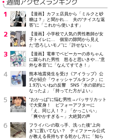
週間アクセスランキング
【漫画】カフェ店員から「ミルクと砂
糖は？」と聞かれ… 夫の“ナイスな返
答”に「これから使います」
【漫画】小学校で人気の男性教師が女
子トイレに… 個室の隙間から見え
た“恐ろしいモノ”に「許せない」
【漫画】電車でベビーカーの赤ちゃん
に蹴られた男性 怒ると思いきや…“意
外な本音”に「なんてすてき！」
熊本地震発生を受け《アイラップ》公
式が紹介「ウォッシャブルタンク」に
1.9万いいねの反響 SNS「水の節約に
なったよ」「持ってた方がよい」
“おかっぱ”に悩む男性→バッサリカット
で大変身！ ビフォーアフターに
「え、同じ人！？」「かっこいい」
「爽やかすぎる～」大絶賛の声
フライパンの取っ手、洗った後“上向
き”に置いてない？ ティファール公式
が教える長持ちする乾かし方に「知ら