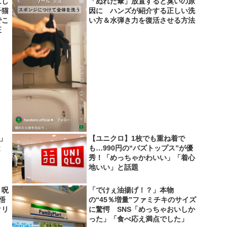
にし
「ぬれた傘」放置すると臭いの原
子猫
因に ハンズが紹介する正しい洗
でこ
い方＆水弾き力を復活させる方法
正
い」
【ユニクロ】1枚でも重ね着で
と
も…990円の“バズトップス”が優
秀！「めっちゃかわいい」「着心
地いい」と話題
 呪
「でけぇ油揚げ！？」本物
悟
の“45％増量”ファミチキのサイズ
クリ
に驚愕 SNS「めっちゃおいしか
った」「食べ応え満点でした」