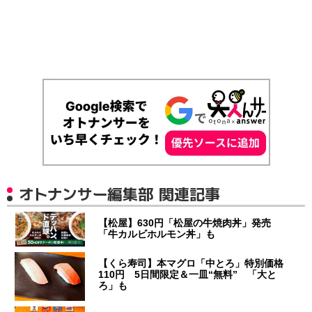
オトナンサー編集部 関連記事
【松屋】630円「松屋の牛焼肉丼」発売
「牛カルビホルモン丼」も
【くら寿司】本マグロ「中とろ」特別価格
110円 5日間限定＆一皿“無料” 「大と
ろ」も