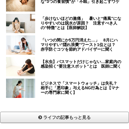
な“3つの食習慣”が「不眠」引き起こすワケ
「歩けないほどの激痛」 暑いと“痛風”にな
りやすいのは脱水が原因？ 注意すべき人
の“特徴”とは【医師解説】
「いつの間にか5万円消えた…」 8月にハ
マりやすい“隠れ浪費”ワースト1位とは？
赤字防ぐコツを節約アドバイザーに聞く
【水虫】バスマットだけじゃない…家庭内の
感染招く“要注意スポット”とは 医師に聞く
ビジネスで「スマートウォッチ」は失礼？
相手に「悪印象」与えるNG行為とは【マナ
ーの専門家に聞く】
ライフの記事もっと見る