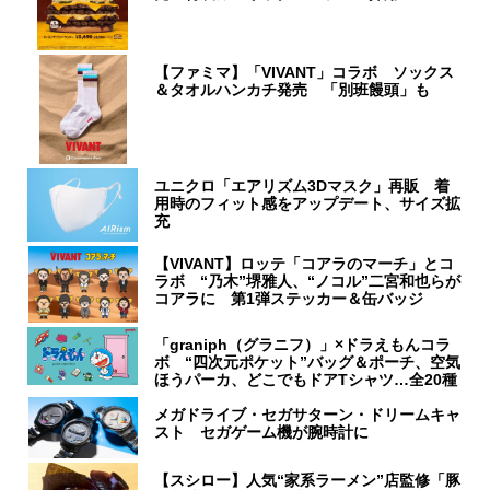
【ファミマ】「VIVANT」コラボ ソックス
＆タオルハンカチ発売 「別班饅頭」も
ユニクロ「エアリズム3Dマスク」再販 着
用時のフィット感をアップデート、サイズ拡
充
【VIVANT】ロッテ「コアラのマーチ」とコ
ラボ “乃木”堺雅人、“ノコル”二宮和也らが
コアラに 第1弾ステッカー＆缶バッジ
「graniph（グラニフ）」×ドラえもんコラ
ボ “四次元ポケット”バッグ＆ポーチ、空気
ほうパーカ、どこでもドアTシャツ…全20種
メガドライブ・セガサターン・ドリームキャ
スト セガゲーム機が腕時計に
【スシロー】人気“家系ラーメン”店監修「豚