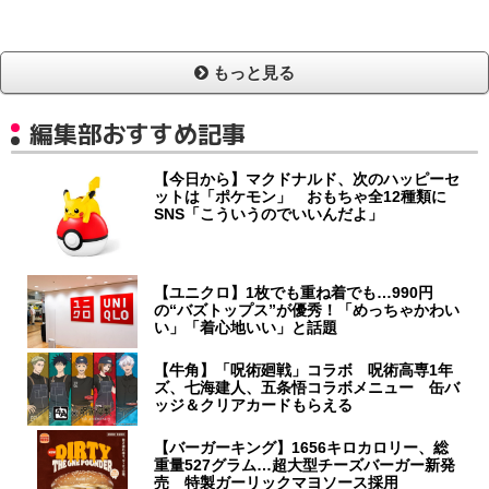
もっと見る
編集部おすすめ記事
【今日から】マクドナルド、次のハッピーセ
ットは「ポケモン」 おもちゃ全12種類に
SNS「こういうのでいいんだよ」
【ユニクロ】1枚でも重ね着でも…990円
の“バズトップス”が優秀！「めっちゃかわい
い」「着心地いい」と話題
【牛角】「呪術廻戦」コラボ 呪術高専1年
ズ、七海建人、五条悟コラボメニュー 缶バ
ッジ＆クリアカードもらえる
【バーガーキング】1656キロカロリー、総
重量527グラム…超大型チーズバーガー新発
売 特製ガーリックマヨソース採用