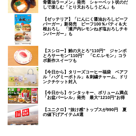
骨醤油ラーメン」発売 シャーベット状のだ
しで楽しむ「とり天おろしうどん」も
【ゼッテリア】「にんにく醤油おろしビーフ
バーガー」新発売 ビーフ100％パティ＆大
根おろし 「瀬戸内レモンねぎ塩おろしチキ
ンバーガー」も
【スシロー】鮪の大とろ“110円” ジャンボ
とろサーモン“110円” 「C.C.レモン」コラ
ボ新作スイーツも
【今日から】タリーズコーヒー福袋 ベアフ
ル「ハグミーボトル」＆刺繍チャーム、ドリ
ンクチケット封入
【今日から】ケンタッキー、ボリューム満点
「お盆バーレル」発売 最大“1210円”お得
【ユニクロ】“抜け感”トップスが990円 夏
の値下げアイテム6選