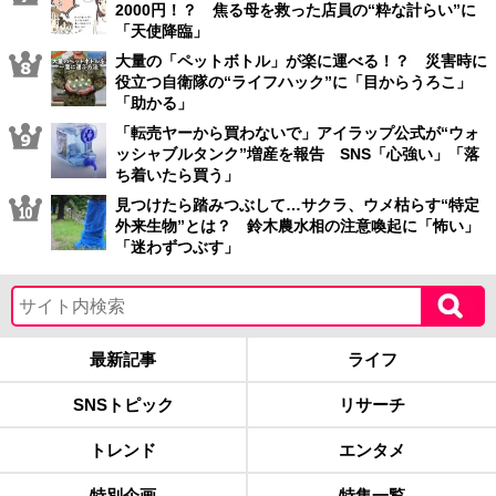
2000円！？ 焦る母を救った店員の“粋な計らい”に
「天使降臨」
大量の「ペットボトル」が楽に運べる！？ 災害時に
役立つ自衛隊の“ライフハック”に「目からうろこ」
「助かる」
「転売ヤーから買わないで」アイラップ公式が“ウォ
ッシャブルタンク”増産を報告 SNS「心強い」「落
ち着いたら買う」
見つけたら踏みつぶして…サクラ、ウメ枯らす“特定
外来生物”とは？ 鈴木農水相の注意喚起に「怖い」
「迷わずつぶす」
最新記事
ライフ
SNSトピック
リサーチ
トレンド
エンタメ
特別企画
特集一覧