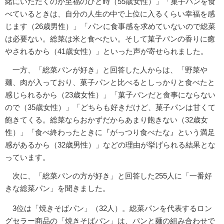
緒にいただくのが至福のひと時（55歳女性）」「菓子パンを食
べているときは、自分の人生の中で上位に入るくらい幸福を感
じます（26歳男性）」「パンに食事感を求めていないので総菜
は必要ない。総菜は米と食べたい。そして菓子パンの香りに癒
やされるから（41歳女性）」といった声が寄せられました。
一方、「総菜パンが好き」と回答した人からは、「野菜や
麺、肉が入っており、菓子パンと比べるとしっかりと食べたと
感じられるから（23歳女性）」「菓子パンだと食事にならない
ので（35歳女性）」「どちらも好きだけど、菓子パンは甘くて
飽きてくる。総菜ならおかずだからあまり飽きない（32歳女
性）」「食べ終わったときに『がっつり食べたな』という満足
感があるから（32歳男性）」などの理由が挙げられる結果とな
っています。
次に、「総菜パンの方が好き」と回答した255人に「一番好
きな総菜パン」を聞きました。
3位は「焼きそばパン」（32人）。総菜パンを代表するロン
グセラー商品の「焼きそばパン」は、パンと麺の組み合わせで