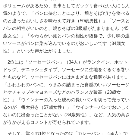
ボリュームがあるため、食事としてガッツリ食べたい人にも人
気のようで、「パンに挟むことにより、焼きそばだけを食べる
のと違ったおいしさを味わえて好き（50歳男性）」「ソースと
パンの相性がいいのと、焼きそばのB級感がたまりません（45
歳女性）」「やわらかい麺とパンの相性が抜群で、少し味の濃
いソースがパンに染み込んでいるのがおいしいです（34歳女
性）」といった声が上がりました。
2位には「ソーセージパン」（34人）がランクイン。ホット
ドッグ、デニッシュタイプ、ソーセージに生地をぐるぐる巻い
たものなど、ソーセージパンにはさまざまな種類があります。
「ふわふわのパンに、うまみの詰まった食感のいいソーセージ
とケチャップやマヨネーズなどのバランスが最高（23歳女
性）」「ウインナーの入った硬めの長いパンを切って売ってい
るのが一番大好き（57歳女性）」「ウインナーパンでおいしく
ないのに出会ったことがない（34歳男性）」など、人気の高さ
がうかがえるコメントが寄せられています。
そして、堂々の1位となったのは「カレーパン」（56人）で