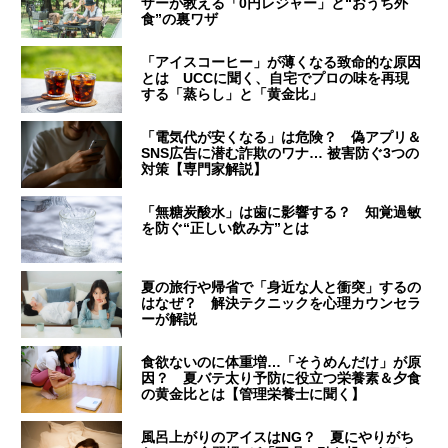
ザーが教える「0円レジャー」と“おうち外
食”の裏ワザ
「アイスコーヒー」が薄くなる致命的な原因
とは UCCに聞く、自宅でプロの味を再現
する「蒸らし」と「黄金比」
「電気代が安くなる」は危険？ 偽アプリ＆
SNS広告に潜む詐欺のワナ… 被害防ぐ3つの
対策【専門家解説】
「無糖炭酸水」は歯に影響する？ 知覚過敏
を防ぐ“正しい飲み方”とは
夏の旅行や帰省で「身近な人と衝突」するの
はなぜ？ 解決テクニックを心理カウンセラ
ーが解説
食欲ないのに体重増…「そうめんだけ」が原
因？ 夏バテ太り予防に役立つ栄養素＆夕食
の黄金比とは【管理栄養士に聞く】
風呂上がりのアイスはNG？ 夏にやりがち