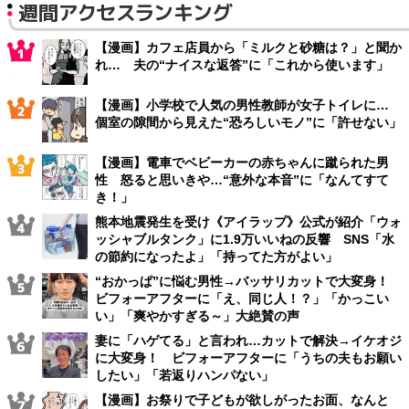
週間アクセスランキング
【漫画】カフェ店員から「ミルクと砂糖は？」と聞か
れ… 夫の“ナイスな返答”に「これから使います」
【漫画】小学校で人気の男性教師が女子トイレに…
個室の隙間から見えた“恐ろしいモノ”に「許せない」
【漫画】電車でベビーカーの赤ちゃんに蹴られた男
性 怒ると思いきや…“意外な本音”に「なんてすて
き！」
熊本地震発生を受け《アイラップ》公式が紹介「ウォ
ッシャブルタンク」に1.9万いいねの反響 SNS「水
の節約になったよ」「持ってた方がよい」
“おかっぱ”に悩む男性→バッサリカットで大変身！
ビフォーアフターに「え、同じ人！？」「かっこい
い」「爽やかすぎる～」大絶賛の声
妻に「ハゲてる」と言われ…カットで解決→イケオジ
に大変身！ ビフォーアフターに「うちの夫もお願い
したい」「若返りハンパない」
【漫画】お祭りで子どもが欲しがったお面、なんと