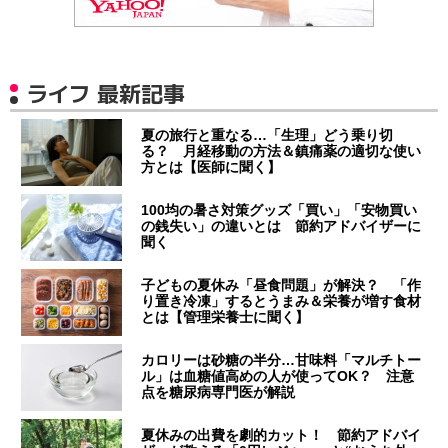
ライフ 最新記事
夏の旅行と重なる…「生理」どう乗り切
る？ 月経移動の方法＆鎮痛薬の適切な使い
方とは【医師に聞く】
100均の暑さ対策グッズ「買い」「安物買い
の銭失い」の違いとは 節約アドバイザーに
聞く
子どもの夏休み「昼食問題」が解決？ 「作
り置き冷凍」するとうまみ＆栄養が増す食材
とは【管理栄養士に聞く】
カロリーは砂糖の半分…甘味料「マルチトー
ル」は血糖値高めの人が使ってOK？ 注意
点を糖尿病専門医が解説
夏休みの出費を劇的カット！ 節約アドバイ