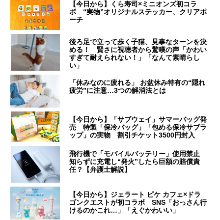
【今日から】くら寿司×ミニオンズ初コラ
ボ “実物”オリジナルステッカー、クリアポ
ーチ
後ろ足で立って歩く子猫、見事なターンを決
める！ 賢さに視聴者から驚嘆の声「かわい
すぎて耐えられない！」「なんて素晴らし
い」
「休みなのに疲れる」 お盆休み特有の“隠れ
疲労”に注意…3つの解消法とは
【今日から】「サブウェイ」サマーバッグ発
売 特製「保冷バッグ」「包める保冷サブラ
ップ」の実物 割引チケット3500円封入
飛行機で「モバイルバッテリー」使用禁止
知らずに充電し“発火”したら巨額の賠償責
任？【弁護士解説】
【今日から】ジェラート ピケ カフェ×ドラ
ゴンクエストが初コラボ SNS「おっさん行
けるのかこれ…」「えぐかわいい」