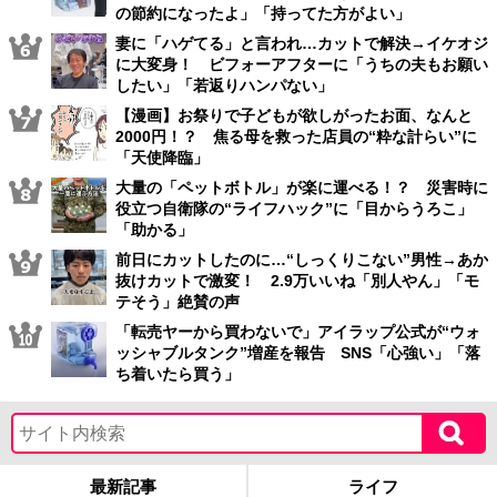
の節約になったよ」「持ってた方がよい」
妻に「ハゲてる」と言われ…カットで解決→イケオジ
に大変身！ ビフォーアフターに「うちの夫もお願い
したい」「若返りハンパない」
【漫画】お祭りで子どもが欲しがったお面、なんと
2000円！？ 焦る母を救った店員の“粋な計らい”に
「天使降臨」
大量の「ペットボトル」が楽に運べる！？ 災害時に
役立つ自衛隊の“ライフハック”に「目からうろこ」
「助かる」
前日にカットしたのに…“しっくりこない”男性→あか
抜けカットで激変！ 2.9万いいね「別人やん」「モ
テそう」絶賛の声
「転売ヤーから買わないで」アイラップ公式が“ウォ
ッシャブルタンク”増産を報告 SNS「心強い」「落
ち着いたら買う」
最新記事
ライフ