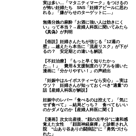
実は多い…「マタニティマーク」をつけるの
が怖い妊婦たち SNS「妊婦アピールに思わ
れる」「嫌がらせのターゲットに…」
無痛分娩の麻酔「お酒に強い人は効きにく
い」って本当？→産婦人科医に聞いてみたら
《真偽》が判明
【俗説】妊婦さんたちが信じる「12週の
壁」…越えたら本当に「流産リスク」が下が
るの？ 安定期との違いも解説
【不妊治療】「もっと早く知りたかっ
た…！」 費用＆支援制度のリアルを描いた
漫画に「分かりやすい！」の声続出
「妊娠中はルイボスティーなら安心」→実は
ウソ？ 妊婦さんが知っておくべき“適量”の
話【産婦人科医が解説】
妊娠中のレバー「食べるのは控えて」「気に
せず食べて」→結局どっち？ 食べてもいい
のかダメなのか【産婦人科医に聞く】
【漫画】次女出産後、“顔の左半分”に違和感
覚えた女性 「顔面神経麻痺」と診断され入
院 “山あり谷ありの闘病記”に「勇気づけら
れた」