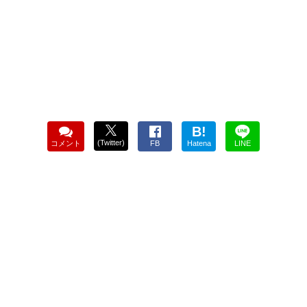
B!
(Twitter)
コメント
FB
Hatena
LINE