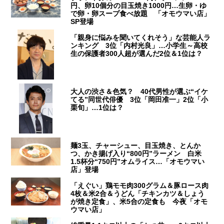
円、卵10個分の目玉焼き1000円…生卵・ゆ
で卵・卵スープ食べ放題 「オモウマい店」
SP登場
「親身に悩みを聞いてくれそう」な芸能人ラ
ンキング 3位「内村光良」…小学生～高校
生の保護者300人超が選んだ2位＆1位は？
大人の渋さ＆色気？ 40代男性が選ぶ“イケ
てる”同世代俳優 3位「岡田准一」2位「小
栗旬」…1位は？
麺3玉、チャーシュー、目玉焼き、とんか
つ、かき揚げ入り“800円”ラーメン 白米
1.5杯分“750円”オムライス…「オモウマい
店」登場
「えぐい」鶏モモ肉300グラム＆豚ロース肉
4枚＆米2合＆うどん「チキンカツ＆しょう
が焼き定食」、米5合の定食も 今夜「オモ
ウマい店」