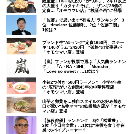
総重量1.1キロ以上の「かつ丼」、2キロ以上
の大盛り「カタヤキそば」、ザンギ25個の
定食…「オモウマい店」“検証企画”に登場
「佐藤」で思い出す“有名人”ランキング 3
位「timelesz 佐藤勝利」2位「佐藤二朗」…
1位は？
ブランド牛“A5ランク”定食1650円、ステー
キ“140グラム”2420円 “破格”の食事処が
「オモウマい店」登場
【嵐】ファンが投票で選ぶ「人気曲ランキン
グ」 「A・RA・SHI」「Monster」
「Love so sweet」…1位は？
小鉢2つ付き“500円ラーメン” 小学4年生
の“広報”がいる創業43年の中華料理店
「オモウマい店」登場
山芋と卵黄を…独自スタイルのお好み焼き
口が荒い“名物ママ”の鉄板焼き店が「オモウ
マい店」登場
【脇役俳優】ランキング 3位「松重豊」、
2位「小日向文世」…1位は“主役を食う存在
感”のバイプレーヤー？