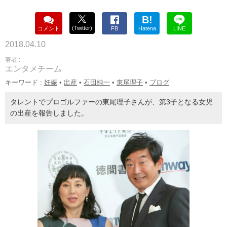
B!
(Twitter)
コメント
FB
Hatena
LINE
2018.04.10
著者 :
エンタメチーム
キーワード :
妊娠
•
出産
•
石田純一
•
東尾理子
•
ブログ
タレントでプロゴルファーの東尾理子さんが、第3子となる女児
の出産を報告しました。