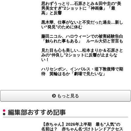
思わずうっとり…石原さとみ＆田中圭の“美
男美女すぎ”2ショットに「神画像」「最
高」と反響
黒木華、仕事がないと不安だった過去…新し
い“発見”のために休む
藤田ニコル、ハロウィーンでの被害経験告白
「触られた事もある」 ルール大切と苦言も
見た目も心も美しい…松本まりか＆石原さと
みの“仲良し”2ショットに反響が止まらな
い！
ハリセンボン、インパルス・堤下敦復帰で期
待 箕輪はるか「劇場で見たいな」
もっと見る
編集部おすすめ記事
【赤ちゃん】2026年上半期 最も“人気”の
名前は？ 赤ちゃん名づけトレンドアクセス