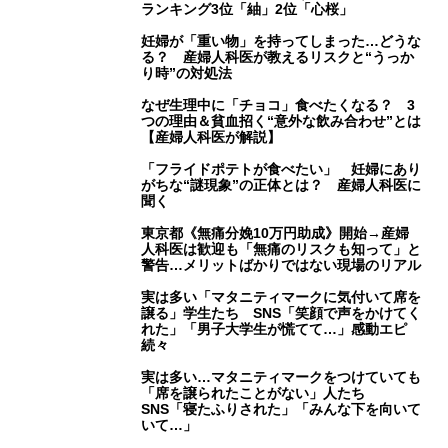
ランキング3位「紬」2位「心桜」
妊婦が「重い物」を持ってしまった…どうな
る？ 産婦人科医が教えるリスクと“うっか
り時”の対処法
なぜ生理中に「チョコ」食べたくなる？ 3
つの理由＆貧血招く“意外な飲み合わせ”とは
【産婦人科医が解説】
「フライドポテトが食べたい」 妊婦にあり
がちな“謎現象”の正体とは？ 産婦人科医に
聞く
東京都《無痛分娩10万円助成》開始→産婦
人科医は歓迎も「無痛のリスクも知って」と
警告…メリットばかりではない現場のリアル
実は多い「マタニティマークに気付いて席を
譲る」学生たち SNS「笑顔で声をかけてく
れた」「男子大学生が慌てて…」感動エピ
続々
実は多い…マタニティマークをつけていても
「席を譲られたことがない」人たち
SNS「寝たふりされた」「みんな下を向いて
いて…」