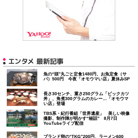
エンタメ 最新記事
魚の“頭”丸ごと定食1480円、お魚定食（サ
バ）500円 今夜「オモウマい店」夏休みSP
長さ30センチ、重さ250グラム「ビックカツ
丼」、角煮300グラムのカレー…「オモウマ
い店」登場
TBS系・紀行番組「世界遺産」 美しい映像
撮影、制作陣が明かす“秘話” 8月7日
YouTubeライブ配信
ブランド卵の“TKG”200円、ラーメン600