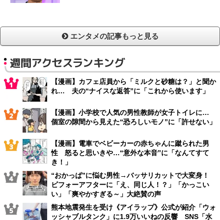
エンタメの記事もっと見る
週間アクセスランキング
【漫画】カフェ店員から「ミルクと砂糖は？」と聞か
れ… 夫の“ナイスな返答”に「これから使います」
【漫画】小学校で人気の男性教師が女子トイレに…
個室の隙間から見えた“恐ろしいモノ”に「許せない」
【漫画】電車でベビーカーの赤ちゃんに蹴られた男
性 怒ると思いきや…“意外な本音”に「なんてすて
き！」
“おかっぱ”に悩む男性→バッサリカットで大変身！
ビフォーアフターに「え、同じ人！？」「かっこい
い」「爽やかすぎる～」大絶賛の声
熊本地震発生を受け《アイラップ》公式が紹介「ウォ
ッシャブルタンク」に1.9万いいねの反響 SNS「水