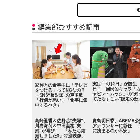
編集部おすすめ記事
実は「4月2日」が誕生
家族との食事中に「テレビ
日！ 国民的キャラ「
をつける」ってNGなの？
ャピン・ムック」の“知
→SNS“反対派”の声多数
てたらすごい”設定の数
「行儀が悪い」「食事に集
中するべき」
島崎遥香＆佐野岳“夫婦”、
貴島明日香、ABEMA公
川島海荷＆中田圭祐“夫
アナウンサーに就任 
婦”が再び！ 「私たち結
に務まるのか不安」
婚しました3」特別映像、