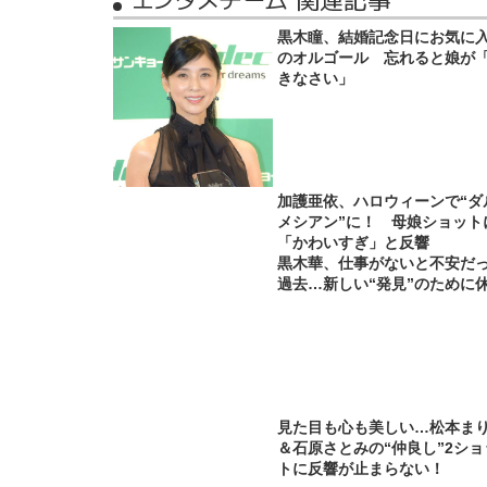
黒木瞳、結婚記念日にお気に
のオルゴール 忘れると娘が
きなさい」
加護亜依、ハロウィーンで“ダ
メシアン”に！ 母娘ショット
「かわいすぎ」と反響
黒木華、仕事がないと不安だ
過去…新しい“発見”のために
見た目も心も美しい…松本ま
＆石原さとみの“仲良し”2ショ
トに反響が止まらない！