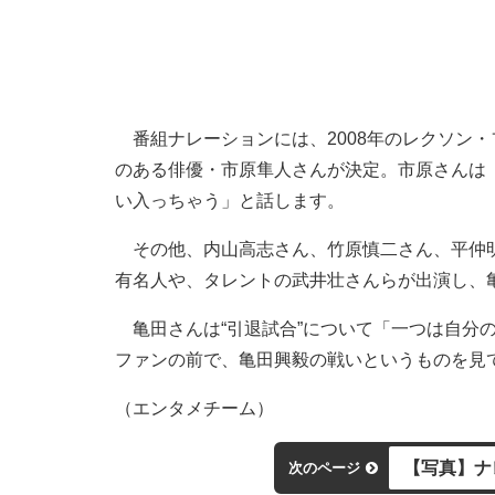
番組ナレーションには、2008年のレクソン
のある俳優・市原隼人さんが決定。市原さんは
い入っちゃう」と話します。
その他、内山高志さん、竹原慎二さん、平仲明
有名人や、タレントの武井壮さんらが出演し、
亀田さんは“引退試合”について「一つは自分
ファンの前で、亀田興毅の戦いというものを見
（エンタメチーム）
【写真】ナ
次のページ