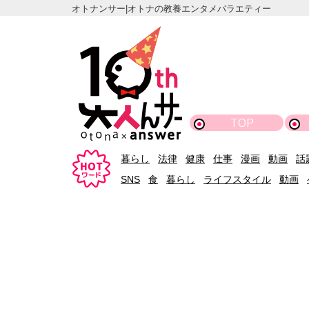
オトナンサー|オトナの教養エンタメバラエティー
TOP
暮らし
法律
健康
仕事
漫画
動画
話
SNS
食
暮らし
ライフスタイル
動画