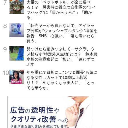
大量の「ペットボトル」が楽に運べ
る！？ 災害時に役立つ自衛隊の“ライ
フハック”に「目からうろこ」「助か
る」
「転売ヤーから買わないで」アイラッ
プ公式が“ウォッシャブルタンク”増産を
報告 SNS「心強い」「落ち着いたら
買う」
見つけたら踏みつぶして…サクラ、ウ
メ枯らす“特定外来生物”とは？ 鈴木農
水相の注意喚起に「怖い」「迷わずつ
ぶす」
年を重ねて貧相に…“シワ＆面長”も気に
なる女性→カットで10歳以上若返
り！？「めちゃくちゃ美人に」「とっ
ても華やか」