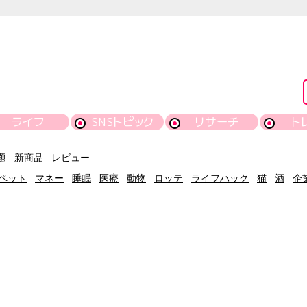
ライフ
SNSトピック
リサーチ
ト
題
新商品
レビュー
ペット
マネー
睡眠
医療
動物
ロッテ
ライフハック
猫
酒
企