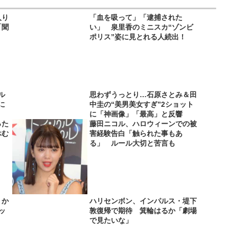
入り
「血を吸って」「逮捕された
「聞
い」 泉里香のミニスカ“ゾンビ
ポリス”姿に見とれる人続出！
ル
思わずうっとり…石原さとみ＆田
に
中圭の“美男美女すぎ”2ショット
に「神画像」「最高」と反響
った
藤田ニコル、ハロウィーンでの被
休む
害経験告白「触られた事もあ
る」 ルール大切と苦言も
りか
ハリセンボン、インパルス・堤下
ッ
敦復帰で期待 箕輪はるか「劇場
で見たいな」