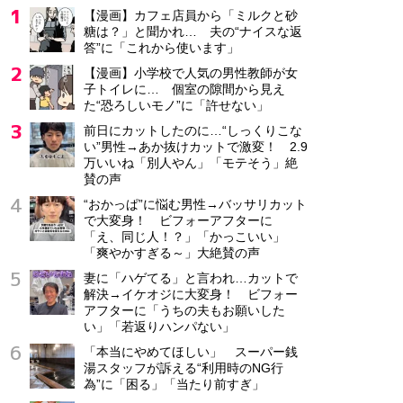
【漫画】カフェ店員から「ミルクと砂
糖は？」と聞かれ… 夫の“ナイスな返
答”に「これから使います」
【漫画】小学校で人気の男性教師が女
子トイレに… 個室の隙間から見え
た“恐ろしいモノ”に「許せない」
前日にカットしたのに…“しっくりこな
い”男性→あか抜けカットで激変！ 2.9
万いいね「別人やん」「モテそう」絶
賛の声
“おかっぱ”に悩む男性→バッサリカット
で大変身！ ビフォーアフターに
「え、同じ人！？」「かっこいい」
「爽やかすぎる～」大絶賛の声
妻に「ハゲてる」と言われ…カットで
解決→イケオジに大変身！ ビフォー
アフターに「うちの夫もお願いした
い」「若返りハンパない」
「本当にやめてほしい」 スーパー銭
湯スタッフが訴える“利用時のNG行
為”に「困る」「当たり前すぎ」