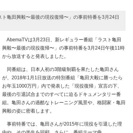
ラスト亀田興毅〜最後の現役復帰〜」の事前特番を3月24日
AbemaTVは3月23日、新レギュラー番組「ラスト亀田
興毅〜最後の現役復帰〜」の事前特番を3月24日午後11時
から放送すると発表しました。
同番組は、日本人初の3階級制覇を果たした亀田さん
が、2018年1月1日放送の特別番組「亀田大毅に勝ったら
お年玉1000万円」内で発表した「現役復帰」宣言の下、
最後の引退試合までのすべてに迫るドキュメンタリー番
組。亀田さんの過酷なトレーニング風景や、格闘家・亀田
興毅の姿に密着します。
事前特番では、亀田さんが2015年に現役を引退した理
由や、その半生を回顧。さらに、番組テーマ曲