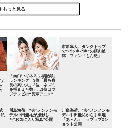
もっと見る
市原隼人、タンクトップ
で“バッキバキ”の筋肉披
露 ファン「もん絶」
「面白いギネス世界記録」
ランキング 3位「最も身
ガチ
長の高い人」2位「ネズミ
っ
を捕まえた数」…1位はフ
々
ジテレビの“長寿アニメ”
式
川島海荷、“夫”メンノンモ
川島海荷、“夫”メンノンモ
「私
デル中田圭祐が撮影し
デル中田圭祐から手料理
た“お気に入り写真”公開
「あ～ん」 ラブラブ2シ
ョット公開