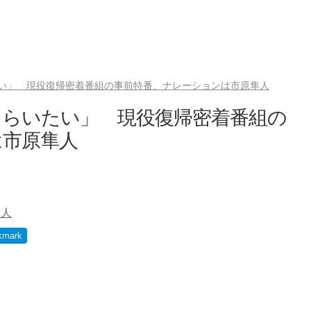
い」 現役復帰密着番組の事前特番、ナレーションは市原隼人
もらいたい」 現役復帰密着番組の
は市原隼人
隼人
kmark