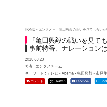
HOME
エンタメ
「亀田興毅の戦いを見てもらいた
「亀田興毅の戦いを見て
事前特番、ナレーション
2018.03.23
著者 :
エンタメチーム
キーワード :
テレビ
•
Abema
•
亀田興毅
•
市原
コメント
(Twitter)
Facebook
B!
Boo