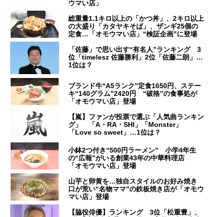
ウマい店」
総重量1.1キロ以上の「かつ丼」、2キロ以上
の大盛り「カタヤキそば」、ザンギ25個の
定食…「オモウマい店」“検証企画”に登場
「佐藤」で思い出す“有名人”ランキング 3
位「timelesz 佐藤勝利」2位「佐藤二朗」…
1位は？
ブランド牛“A5ランク”定食1650円、ステー
キ“140グラム”2420円 “破格”の食事処が
「オモウマい店」登場
【嵐】ファンが投票で選ぶ「人気曲ランキン
グ」 「A・RA・SHI」「Monster」
「Love so sweet」…1位は？
小鉢2つ付き“500円ラーメン” 小学4年生
の“広報”がいる創業43年の中華料理店
「オモウマい店」登場
山芋と卵黄を…独自スタイルのお好み焼き
口が荒い“名物ママ”の鉄板焼き店が「オモウ
マい店」登場
【脇役俳優】ランキング 3位「松重豊」、