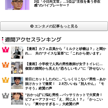
2位「小日向文世」…1位は“主役を食う存在
感”のバイプレーヤー？
エンタメの記事もっと見る
週間アクセスランキング
【漫画】カフェ店員から「ミルクと砂糖は？」と聞か
れ… 夫の“ナイスな返答”に「これから使います」
【漫画】小学校で人気の男性教師が女子トイレに…
個室の隙間から見えた“恐ろしいモノ”に「許せない」
前日にカットしたのに…“しっくりこない”男性→あか
抜けカットで激変！ 2.9万いいね「別人やん」「モ
テそう」絶賛の声
“おかっぱ”に悩む男性→バッサリカットで大変身！
ビフォーアフターに「え、同じ人！？」「かっこい
い」「爽やかすぎる～」大絶賛の声