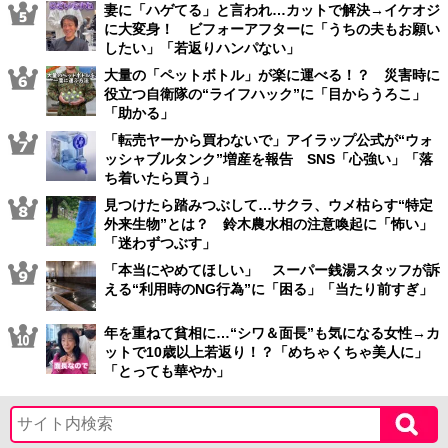
妻に「ハゲてる」と言われ…カットで解決→イケオジ
に大変身！ ビフォーアフターに「うちの夫もお願い
したい」「若返りハンパない」
大量の「ペットボトル」が楽に運べる！？ 災害時に
役立つ自衛隊の“ライフハック”に「目からうろこ」
「助かる」
「転売ヤーから買わないで」アイラップ公式が“ウォ
ッシャブルタンク”増産を報告 SNS「心強い」「落
ち着いたら買う」
見つけたら踏みつぶして…サクラ、ウメ枯らす“特定
外来生物”とは？ 鈴木農水相の注意喚起に「怖い」
「迷わずつぶす」
「本当にやめてほしい」 スーパー銭湯スタッフが訴
える“利用時のNG行為”に「困る」「当たり前すぎ」
年を重ねて貧相に…“シワ＆面長”も気になる女性→カ
ットで10歳以上若返り！？「めちゃくちゃ美人に」
「とっても華やか」