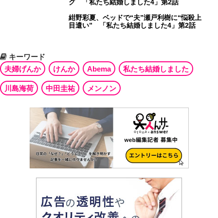
グ 「私たち結婚しました4」第2話
紺野彩夏、ベッドで“夫”瀬戸利樹に“悩殺上
目遣い” 「私たち結婚しました4」第2話
キーワード
夫婦げんか
けんか
Abema
私たち結婚しました
川島海荷
中田圭祐
メンノン