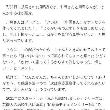
7月1日に放送された第5話では、中田さんと川島さんが、け
んかする様が紹介。
川島さんはブログで、「けいぴー（中田さん）がポテサラを
作ってくれました！」「じゃがいもつぶすときも激しめだった
し、包丁も怖かった……。我が子を見守る気持ちだった」と振
り返っっています。
さらに、「心配だったから、ちゃんとときめかせてね？って
言ったら『はいはいはい』って流されてちょっと怒った ひどく
ない？」「かわいく謝ってくるからすぐ許しちゃった、悔し
い！」とコメント。
続けて、「なんだかんだ、ちゃんとおいしかったです！あり
がとう」と感謝を述べつつ「次は麻婆豆腐作ってくれるみたい
です、楽しみだな」とつづっています。
2021年にスタートした「私たち結婚しました」シリーズは、
芸能人の結婚生活に密着する“結婚モキュメンタリー番組”で、