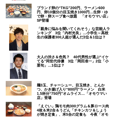
ブランド卵の“TKG”200円、ラーメン600
円、卵10個分の目玉焼き1000円…生卵・ゆ
で卵・卵スープ食べ放題 「オモウマい店」
SP登場
「親身に悩みを聞いてくれそう」な芸能人ラ
ンキング 3位「内村光良」…小学生～高校
生の保護者300人超が選んだ2位＆1位は？
大人の渋さ＆色気？ 40代男性が選ぶ“イケ
てる”同世代俳優 3位「岡田准一」2位「小
栗旬」…1位は？
麺3玉、チャーシュー、目玉焼き、とんか
つ、かき揚げ入り“800円”ラーメン 白米
1.5杯分“750円”オムライス…「オモウマい
店」登場
「えぐい」鶏モモ肉300グラム＆豚ロース肉
4枚＆米2合＆うどん「チキンカツ＆しょう
が焼き定食」、米5合の定食も 今夜「オモ