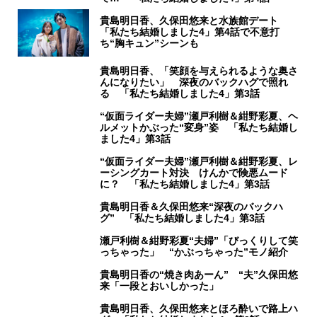
貴島明日香、久保田悠来と水族館デート
「私たち結婚しました4」第4話で不意打
ち“胸キュン”シーンも
貴島明日香、「笑顔を与えられるような奥さ
んになりたい」 深夜のバックハグで照れ
る 「私たち結婚しました4」第3話
“仮面ライダー夫婦”瀬戸利樹＆紺野彩夏、ヘ
ルメットかぶった“変身”姿 「私たち結婚し
ました4」第3話
“仮面ライダー夫婦”瀬戸利樹＆紺野彩夏、レ
ーシングカート対決 けんかで険悪ムード
に？ 「私たち結婚しました4」第3話
貴島明日香＆久保田悠来“深夜のバックハ
グ” 「私たち結婚しました4」第3話
瀬戸利樹＆紺野彩夏“夫婦”「びっくりして笑
っちゃった」 “かぶっちゃった”モノ紹介
貴島明日香の“焼き肉あーん” “夫”久保田悠
来「一段とおいしかった」
貴島明日香、久保田悠来とほろ酔いで路上ハ