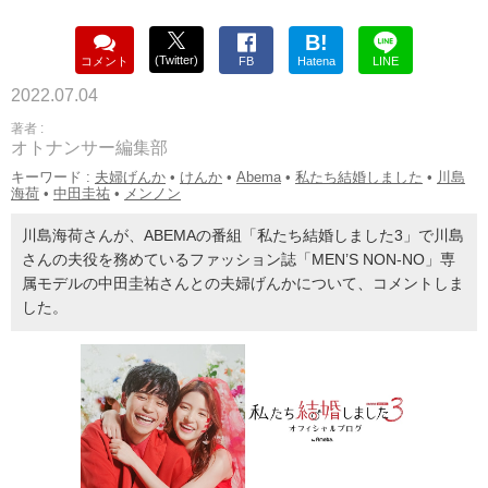
B!
(Twitter)
コメント
FB
Hatena
LINE
2022.07.04
著者 :
オトナンサー編集部
キーワード :
夫婦げんか
•
けんか
•
Abema
•
私たち結婚しました
•
川島
海荷
•
中田圭祐
•
メンノン
川島海荷さんが、ABEMAの番組「私たち結婚しました3」で川島
さんの夫役を務めているファッション誌「MEN’S NON-NO」専
属モデルの中田圭祐さんとの夫婦げんかについて、コメントしま
した。