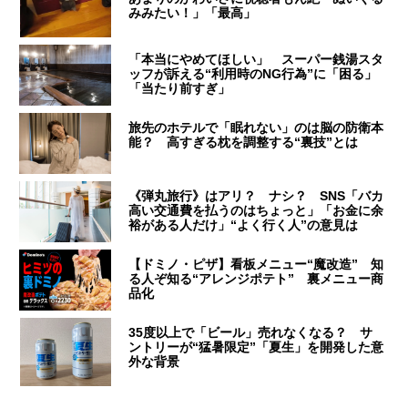
みみたい！」「最高」
「本当にやめてほしい」 スーパー銭湯スタ
ッフが訴える“利用時のNG行為”に「困る」
「当たり前すぎ」
旅先のホテルで「眠れない」のは脳の防衛本
能？ 高すぎる枕を調整する“裏技”とは
《弾丸旅行》はアリ？ ナシ？ SNS「バカ
高い交通費を払うのはちょっと」「お金に余
裕がある人だけ」“よく行く人”の意見は
【ドミノ・ピザ】看板メニュー“魔改造” 知
る人ぞ知る“アレンジポテト” 裏メニュー商
品化
35度以上で「ビール」売れなくなる？ サ
ントリーが“猛暑限定”「夏生」を開発した意
外な背景