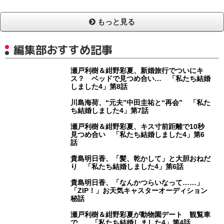
もっと見る
編集部おすすめ記事
瀬戸利樹＆紺野彩夏、新婚旅行でついにキ
ス？ ベッドで見つめ合い… 「私たち結婚
しました4」第8話
川島海荷、“元夫”中田圭祐と“再会” 「私た
ち結婚しました4」第7話
瀬戸利樹＆紺野彩夏、キス寸前距離で10秒
見つめ合い 「私たち結婚しました4」第6
話
貴島明日香、「髪、乾かして」と大胆おねだ
り 「私たち結婚しました4」第6話
貴島明日香、「なんかつらいなって……」
「ZIP！」お天気キャスターオーディション
秘話
瀬戸利樹＆紺野彩夏が動物園デート 観覧車
で… 「私たち結婚しました4」第4話