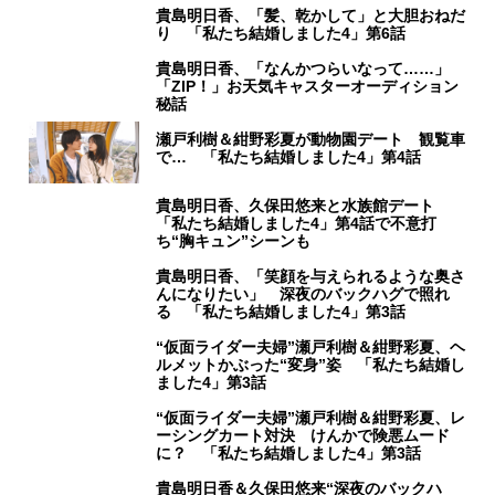
貴島明日香、「髪、乾かして」と大胆おねだ
り 「私たち結婚しました4」第6話
貴島明日香、「なんかつらいなって……」
「ZIP！」お天気キャスターオーディション
秘話
瀬戸利樹＆紺野彩夏が動物園デート 観覧車
で… 「私たち結婚しました4」第4話
貴島明日香、久保田悠来と水族館デート
「私たち結婚しました4」第4話で不意打
ち“胸キュン”シーンも
貴島明日香、「笑顔を与えられるような奥さ
んになりたい」 深夜のバックハグで照れ
る 「私たち結婚しました4」第3話
“仮面ライダー夫婦”瀬戸利樹＆紺野彩夏、ヘ
ルメットかぶった“変身”姿 「私たち結婚し
ました4」第3話
“仮面ライダー夫婦”瀬戸利樹＆紺野彩夏、レ
ーシングカート対決 けんかで険悪ムード
に？ 「私たち結婚しました4」第3話
貴島明日香＆久保田悠来“深夜のバックハ