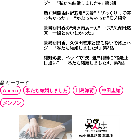
グ” 「私たち結婚しました4」第3話
瀬戸利樹＆紺野彩夏“夫婦”「びっくりして笑
っちゃった」 “かぶっちゃった”モノ紹介
貴島明日香の“焼き肉あーん” “夫”久保田悠
来「一段とおいしかった」
貴島明日香、久保田悠来とほろ酔いで路上ハ
グ 「私たち結婚しました4」第2話
紺野彩夏、ベッドで“夫”瀬戸利樹に“悩殺上
目遣い” 「私たち結婚しました4」第2話
キーワード
Abema
私たち結婚しました
川島海荷
中田圭祐
メンノン