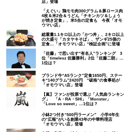
店」登場
「えぐい」鶏モモ肉300グラム＆豚ロース肉
4枚＆米2合＆うどん「チキンカツ＆しょう
が焼き定食」、米5合の定食も 今夜「オモ
ウマい店」
総重量1.1キロ以上の「かつ丼」、2キロ以上
の大盛り「カタヤキそば」、ザンギ25個の
定食…「オモウマい店」“検証企画”に登場
「佐藤」で思い出す“有名人”ランキング 3
位「timelesz 佐藤勝利」2位「佐藤二朗」…
1位は？
ブランド牛“A5ランク”定食1650円、ステー
キ“140グラム”2420円 “破格”の食事処が
「オモウマい店」登場
【嵐】ファンが投票で選ぶ「人気曲ランキン
グ」 「A・RA・SHI」「Monster」
「Love so sweet」…1位は？
小鉢2つ付き“500円ラーメン” 小学4年生
の“広報”がいる創業43年の中華料理店
「オモウマい店」登場