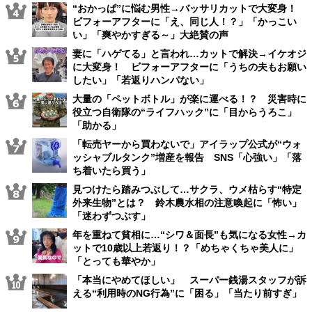
“おかっぱ”に悩む男性→バッサリカットで大変身！
ビフォーアフターに「え、同じ人！？」「かっこい
い」「爽やかすぎる～」大絶賛の声
妻に「ハゲてる」と言われ…カットで解決→イケオジ
に大変身！ ビフォーアフターに「うちの夫もお願い
したい」「若返りハンパない」
大量の「ペットボトル」が楽に運べる！？ 災害時に
役立つ自衛隊の“ライフハック”に「目からうろこ」
「助かる」
「転売ヤーから買わないで」アイラップ公式が“ウォ
ッシャブルタンク”増産を報告 SNS「心強い」「落
ち着いたら買う」
見つけたら踏みつぶして…サクラ、ウメ枯らす“特定
外来生物”とは？ 鈴木農水相の注意喚起に「怖い」
「迷わずつぶす」
年を重ねて貧相に…“シワ＆面長”も気になる女性→カ
ットで10歳以上若返り！？「めちゃくちゃ美人に」
「とっても華やか」
「本当にやめてほしい」 スーパー銭湯スタッフが訴
える“利用時のNG行為”に「困る」「当たり前すぎ」