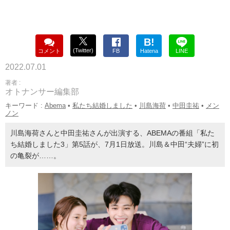
B!
(Twitter)
コメント
FB
Hatena
LINE
2022.07.01
著者 :
オトナンサー編集部
キーワード :
Abema
•
私たち結婚しました
•
川島海荷
•
中田圭祐
•
メン
ノン
川島海荷さんと中田圭祐さんが出演する、ABEMAの番組「私た
ち結婚しました3」第5話が、7月1日放送。川島＆中田“夫婦”に初
の亀裂が……。