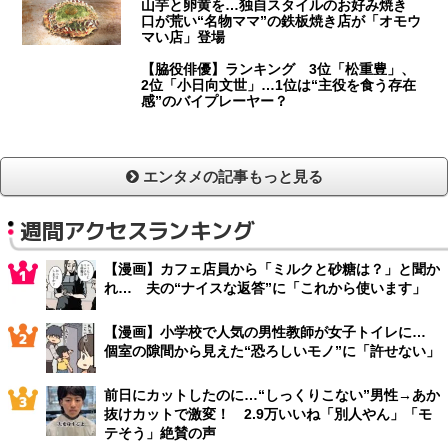
山芋と卵黄を…独自スタイルのお好み焼き
口が荒い“名物ママ”の鉄板焼き店が「オモウ
マい店」登場
【脇役俳優】ランキング 3位「松重豊」、
2位「小日向文世」…1位は“主役を食う存在
感”のバイプレーヤー？
エンタメの記事もっと見る
週間アクセスランキング
【漫画】カフェ店員から「ミルクと砂糖は？」と聞か
れ… 夫の“ナイスな返答”に「これから使います」
【漫画】小学校で人気の男性教師が女子トイレに…
個室の隙間から見えた“恐ろしいモノ”に「許せない」
前日にカットしたのに…“しっくりこない”男性→あか
抜けカットで激変！ 2.9万いいね「別人やん」「モ
テそう」絶賛の声