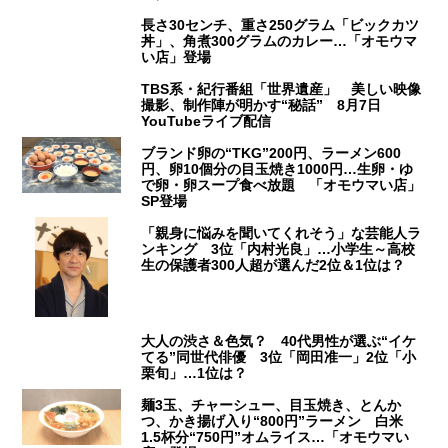
長さ30センチ、重さ250グラム「ビックカツ
丼」、角煮300グラムのカレー…「オモウマ
い店」登場
TBS系・紀行番組「世界遺産」 美しい映像
撮影、制作陣が明かす“秘話” 8月7日
YouTubeライブ配信
ブランド卵の“TKG”200円、ラーメン600
円、卵10個分の目玉焼き1000円…生卵・ゆ
で卵・卵スープ食べ放題 「オモウマい店」
SP登場
「親身に悩みを聞いてくれそう」な芸能人ラ
ンキング 3位「内村光良」…小学生～高校
生の保護者300人超が選んだ2位＆1位は？
大人の渋さ＆色気？ 40代男性が選ぶ“イケ
てる”同世代俳優 3位「岡田准一」2位「小
栗旬」…1位は？
麺3玉、チャーシュー、目玉焼き、とんか
つ、かき揚げ入り“800円”ラーメン 白米
1.5杯分“750円”オムライス…「オモウマい