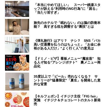
「本当にやめてほしい」 スーパー銭湯スタ
ッフが訴える“利用時のNG行為”に「困る」
「当たり前すぎ」
旅先のホテルで「眠れない」のは脳の防衛本
能？ 高すぎる枕を調整する“裏技”とは
《弾丸旅行》はアリ？ ナシ？ SNS「バカ
高い交通費を払うのはちょっと」「お金に余
裕がある人だけ」“よく行く人”の意見は
【ドミノ・ピザ】看板メニュー“魔改造” 知
る人ぞ知る“アレンジポテト” 裏メニュー商
品化
35度以上で「ビール」売れなくなる？ サ
ントリーが“猛暑限定”「夏生」を開発した意
外な背景
【キルフェボン】イチジク主役「FIG fair」
実施 イチジク＆チョコレートのタルト新発
売