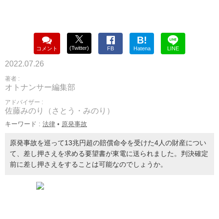
B!
(Twitter)
コメント
FB
Hatena
LINE
2022.07.26
著者 :
オトナンサー編集部
アドバイザー :
佐藤みのり（さとう・みのり）
キーワード :
法律
•
原発事故
原発事故を巡って13兆円超の賠償命令を受けた4人の財産につい
て、差し押さえを求める要望書が東電に送られました。判決確定
前に差し押さえをすることは可能なのでしょうか。