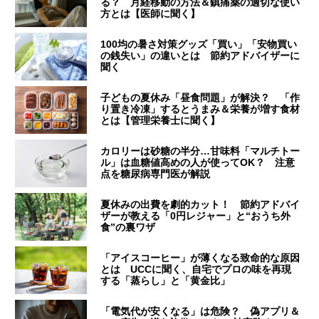
る？ 月経移動の方法＆鎮痛薬の適切な使い
方とは【医師に聞く】
100均の暑さ対策グッズ「買い」「安物買い
の銭失い」の違いとは 節約アドバイザーに
聞く
子どもの夏休み「昼食問題」が解決？ 「作
り置き冷凍」するとうまみ＆栄養が増す食材
とは【管理栄養士に聞く】
カロリーは砂糖の半分…甘味料「マルチトー
ル」は血糖値高めの人が使ってOK？ 注意
点を糖尿病専門医が解説
夏休みの出費を劇的カット！ 節約アドバイ
ザーが教える「0円レジャー」と“おうち外
食”の裏ワザ
「アイスコーヒー」が薄くなる致命的な原因
とは UCCに聞く、自宅でプロの味を再現
する「蒸らし」と「黄金比」
「電気代が安くなる」は危険？ 偽アプリ＆