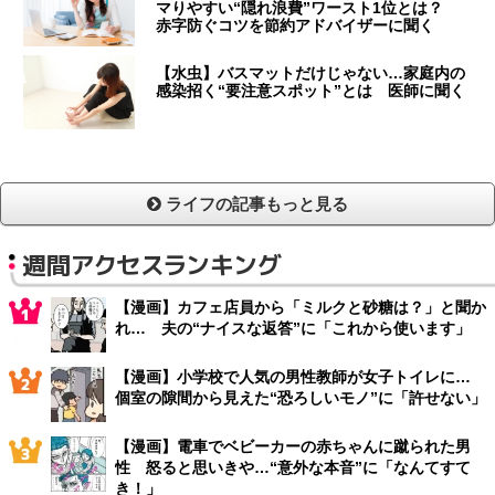
マりやすい“隠れ浪費”ワースト1位とは？
赤字防ぐコツを節約アドバイザーに聞く
【水虫】バスマットだけじゃない…家庭内の
感染招く“要注意スポット”とは 医師に聞く
ライフの記事もっと見る
週間アクセスランキング
【漫画】カフェ店員から「ミルクと砂糖は？」と聞か
れ… 夫の“ナイスな返答”に「これから使います」
【漫画】小学校で人気の男性教師が女子トイレに…
個室の隙間から見えた“恐ろしいモノ”に「許せない」
【漫画】電車でベビーカーの赤ちゃんに蹴られた男
性 怒ると思いきや…“意外な本音”に「なんてすて
き！」