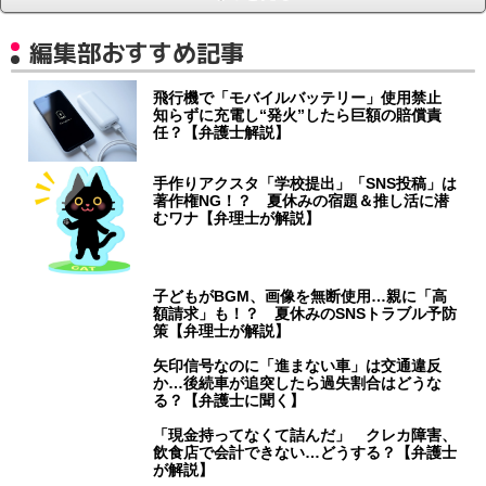
編集部おすすめ記事
飛行機で「モバイルバッテリー」使用禁止
知らずに充電し“発火”したら巨額の賠償責
任？【弁護士解説】
手作りアクスタ「学校提出」「SNS投稿」は
著作権NG！？ 夏休みの宿題＆推し活に潜
むワナ【弁理士が解説】
子どもがBGM、画像を無断使用…親に「高
額請求」も！？ 夏休みのSNSトラブル予防
策【弁理士が解説】
矢印信号なのに「進まない車」は交通違反
か…後続車が追突したら過失割合はどうな
る？【弁護士に聞く】
「現金持ってなくて詰んだ」 クレカ障害、
飲食店で会計できない…どうする？【弁護士
が解説】