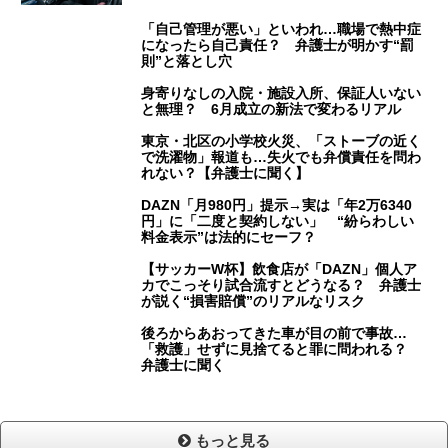
「自己管理が悪い」といわれ…職場で熱中症
になったら自己責任？ 弁護士が明かす“罰
則”と落とし穴
身寄りなしの入院・施設入所、保証人いない
と無理？ 6月成立の新法で変わるリアル
東京・北区の小学校火災、「ストーブの近く
で洗濯物」報道も…失火でも弁償責任を問わ
れない？【弁護士に聞く】
DAZN「月980円」提示→実は「年2万6340
円」に「二度と契約しない」 “紛らわしい
料金表示”は法的にセーフ？
【サッカーW杯】飲食店が「DAZN」個人ア
カでこっそり試合流すとどうなる？ 弁護士
が説く“損害賠償”のリアルなリスク
後ろからあおってきた車が目の前で事故…
「救護」せずに見捨てると罪に問われる？
弁護士に聞く
もっと見る