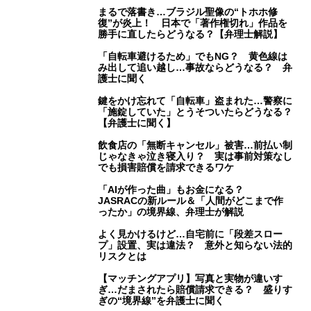
まるで落書き…ブラジル聖像の“トホホ修
復”が炎上！ 日本で「著作権切れ」作品を
勝手に直したらどうなる？【弁理士解説】
「自転車避けるため」でもNG？ 黄色線は
み出して追い越し…事故ならどうなる？ 弁
護士に聞く
鍵をかけ忘れて「自転車」盗まれた…警察に
「施錠していた」とうそついたらどうなる？
【弁護士に聞く】
飲食店の「無断キャンセル」被害…前払い制
じゃなきゃ泣き寝入り？ 実は事前対策なし
でも損害賠償を請求できるワケ
「AIが作った曲」もお金になる？
JASRACの新ルール＆「人間がどこまで作
ったか」の境界線、弁理士が解説
よく見かけるけど…自宅前に「段差スロー
プ」設置、実は違法？ 意外と知らない法的
リスクとは
【マッチングアプリ】写真と実物が違いす
ぎ…だまされたら賠償請求できる？ 盛りす
ぎの“境界線”を弁護士に聞く