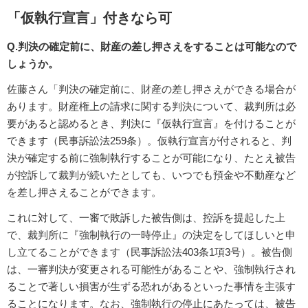
「仮執行宣言」付きなら可
Q.判決の確定前に、財産の差し押さえをすることは可能なので
しょうか。
佐藤さん「判決の確定前に、財産の差し押さえができる場合が
あります。財産権上の請求に関する判決について、裁判所は必
要があると認めるとき、判決に『仮執行宣言』を付けることが
できます（民事訴訟法259条）。仮執行宣言が付されると、判
決が確定する前に強制執行することが可能になり、たとえ被告
が控訴して裁判が続いたとしても、いつでも預金や不動産など
を差し押さえることができます。
これに対して、一審で敗訴した被告側は、控訴を提起した上
で、裁判所に『強制執行の一時停止』の決定をしてほしいと申
し立てることができます（民事訴訟法403条1項3号）。被告側
は、一審判決が変更される可能性があることや、強制執行され
ることで著しい損害が生ずる恐れがあるといった事情を主張す
ることになります。なお、強制執行の停止にあたっては、被告