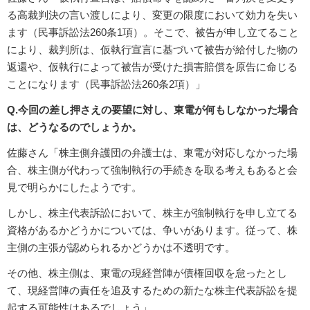
る高裁判決の言い渡しにより、変更の限度において効力を失い
ます（民事訴訟法260条1項）。そこで、被告が申し立てること
により、裁判所は、仮執行宣言に基づいて被告が給付した物の
返還や、仮執行によって被告が受けた損害賠償を原告に命じる
ことになります（民事訴訟法260条2項）」
Q.今回の差し押さえの要望に対し、東電が何もしなかった場合
は、どうなるのでしょうか。
佐藤さん「株主側弁護団の弁護士は、東電が対応しなかった場
合、株主側が代わって強制執行の手続きを取る考えもあると会
見で明らかにしたようです。
しかし、株主代表訴訟において、株主が強制執行を申し立てる
資格があるかどうかについては、争いがあります。従って、株
主側の主張が認められるかどうかは不透明です。
その他、株主側は、東電の現経営陣が債権回収を怠ったとし
て、現経営陣の責任を追及するための新たな株主代表訴訟を提
起する可能性はあるでしょう」