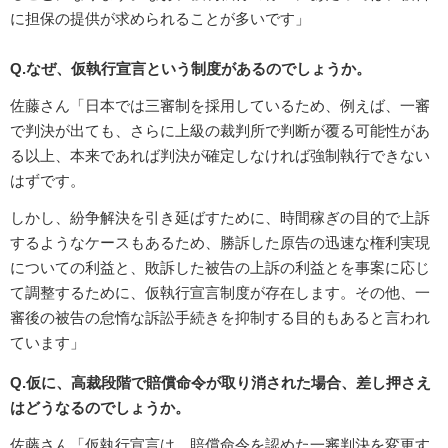
に担保の提供が求められることが多いです」
Q.なぜ、仮執行宣言という制度があるのでしょうか。
佐藤さん「日本では三審制を採用しているため、例えば、一審
で判決が出ても、さらに上級の裁判所で判断が覆る可能性があ
る以上、本来であれば判決が確定しなければ強制執行できない
はずです。
しかし、紛争解決を引き延ばすために、時間稼ぎの目的で上訴
するようなケースもあるため、勝訴した原告の迅速な権利実現
についての利益と、敗訴した被告の上訴の利益とを事案に応じ
て調整するために、仮執行宣言制度が存在します。その他、一
審後の被告の怠惰な訴訟手続きを抑制する目的もあると言われ
ています」
Q.仮に、高裁段階で賠償命令が取り消された場合、差し押さえ
はどうなるのでしょうか。
佐藤さん「仮執行宣言は、賠償命令を認めた一審判決を変更す