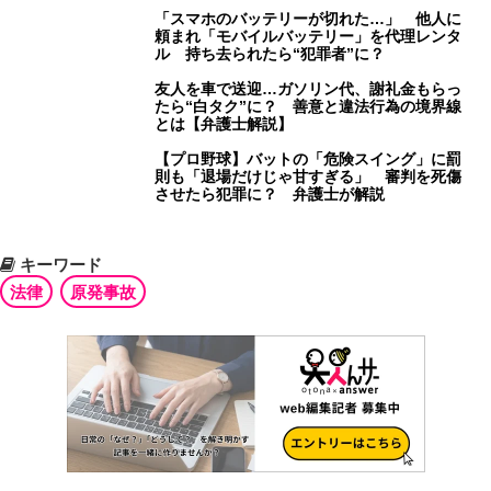
「スマホのバッテリーが切れた…」 他人に
頼まれ「モバイルバッテリー」を代理レンタ
ル 持ち去られたら“犯罪者”に？
友人を車で送迎…ガソリン代、謝礼金もらっ
たら“白タク”に？ 善意と違法行為の境界線
とは【弁護士解説】
【プロ野球】バットの「危険スイング」に罰
則も「退場だけじゃ甘すぎる」 審判を死傷
させたら犯罪に？ 弁護士が解説
キーワード
法律
原発事故