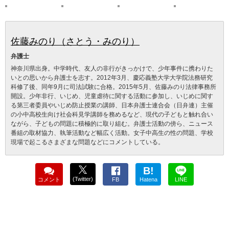
佐藤みのり（さとう・みのり）
弁護士
神奈川県出身。中学時代、友人の非行がきっかけで、少年事件に携わりた
いとの思いから弁護士を志す。2012年3月、慶応義塾大学大学院法務研究
科修了後、同年9月に司法試験に合格。2015年5月、佐藤みのり法律事務所
開設。少年非行、いじめ、児童虐待に関する活動に参加し、いじめに関す
る第三者委員やいじめ防止授業の講師、日本弁護士連合会（日弁連）主催
の小中高校生向け社会科見学講師を務めるなど、現代の子どもと触れ合い
ながら、子どもの問題に積極的に取り組む。弁護士活動の傍ら、ニュース
番組の取材協力、執筆活動など幅広く活動。女子中高生の性の問題、学校
現場で起こるさまざまな問題などにコメントしている。
B!
(Twitter)
コメント
FB
Hatena
LINE