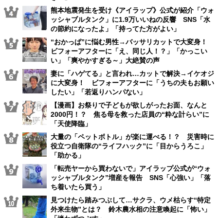
熊本地震発生を受け《アイラップ》公式が紹介「ウォ
ッシャブルタンク」に1.9万いいねの反響 SNS「水
の節約になったよ」「持ってた方がよい」
“おかっぱ”に悩む男性→バッサリカットで大変身！
ビフォーアフターに「え、同じ人！？」「かっこい
い」「爽やかすぎる～」大絶賛の声
妻に「ハゲてる」と言われ…カットで解決→イケオジ
に大変身！ ビフォーアフターに「うちの夫もお願い
したい」「若返りハンパない」
【漫画】お祭りで子どもが欲しがったお面、なんと
2000円！？ 焦る母を救った店員の“粋な計らい”に
「天使降臨」
大量の「ペットボトル」が楽に運べる！？ 災害時に
役立つ自衛隊の“ライフハック”に「目からうろこ」
「助かる」
「転売ヤーから買わないで」アイラップ公式が“ウォ
ッシャブルタンク”増産を報告 SNS「心強い」「落
ち着いたら買う」
見つけたら踏みつぶして…サクラ、ウメ枯らす“特定
外来生物”とは？ 鈴木農水相の注意喚起に「怖い」