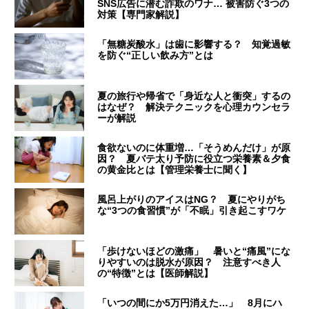
SNS広告に潜む詐欺のワナ… 被害防ぐ3つの
対策【専門家解説】
「無糖炭酸水」は歯に影響する？ 知覚過敏
を防ぐ“正しい飲み方”とは
夏の旅行や帰省で「身近な人と衝突」するの
はなぜ？ 解決テクニックを心理カウンセラ
ーが解説
食欲ないのに体重増…「そうめんだけ」が原
因？ 夏バテ太り予防に役立つ栄養素＆夕食
の黄金比とは【管理栄養士に聞く】
風呂上がりのアイスはNG？ 夏にやりがち
な“3つの食習慣”が「不眠」引き起こすワケ
「歩けないほどの激痛」 暑いと“痛風”にな
りやすいのは脱水が原因？ 注意すべき人
の“特徴”とは【医師解説】
「いつの間にか5万円消えた…」 8月にハ