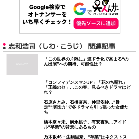
志和浩司（しわ・こうじ） 関連記事
「この世界の片隅に」連ドラ化で高まる“の
ん出演”への期待、可能性は？
「コンフィデンスマンJP」「花のち晴れ」
「正義のセ」…この春、見るべきドラマはど
れ？
石原さとみ、石橋杏奈、仲里依紗…“暴
走”“演技力”で冬ドラマを引っ張った女優た
ち
橋本奈々未、嗣永桃子、有安杏果…アイド
ル“卒業”の背景にあるもの
乃木坂46・生駒里奈、“卒業”はネクストス