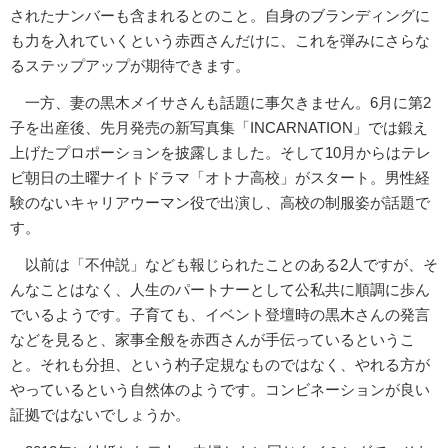
されたナンバーも含まれるとのこと。自身のブランディングに
も力を入れていくという赤西さんだけに、これを弾みにさらな
るステップアップが期待できます。
一方、妻の黒木メイサさんも話題に事欠きません。6月に第2
子を出産後、先月発売の新写真集「INCARNATION」では鍛え
上げたプロポーションを披露しました。そして10月からはテレ
ビ朝日の土曜ナイトドラマ「オトナ高校」がスタート。男性経
験のないキャリアウーマン役で出演し、高校の制服姿が話題で
す。
以前は「不仲説」なども報じられたことのある2人ですが、そ
んなことはなく、人生のパートナーとして公私共に順調に歩ん
でいるようです。子育ても、イベント登壇時の黒木さんの発言
などを見ると、家事全般を赤西さんが手伝っているというこ
と。それも分担、という杓子定規なものではなく、やれる方が
やっているという自然体のようです。コンビネーションが良い
証拠ではないでしょうか。