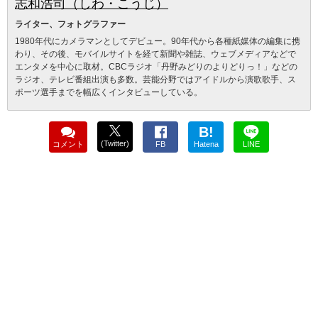
志和浩司（しわ・こうじ）
ライター、フォトグラファー
1980年代にカメラマンとしてデビュー。90年代から各種紙媒体の編集に携
わり、その後、モバイルサイトを経て新聞や雑誌、ウェブメディアなどで
エンタメを中心に取材。CBCラジオ「丹野みどりのよりどりっ！」などの
ラジオ、テレビ番組出演も多数。芸能分野ではアイドルから演歌歌手、ス
ポーツ選手までを幅広くインタビューしている。
B!
(Twitter)
コメント
FB
Hatena
LINE