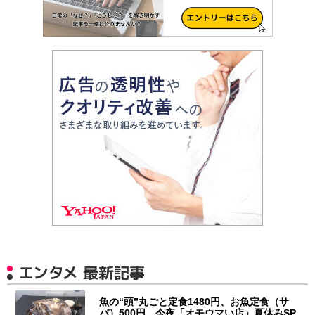
エンタメ 最新記事
魚の“頭”丸ごと定食1480円、お魚定食（サ
バ）500円 今夜「オモウマい店」夏休みSP