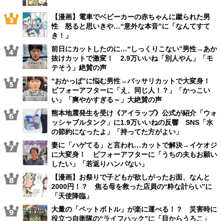
【漫画】電車でベビーカーの赤ちゃんに蹴られた男
性 怒ると思いきや…“意外な本音”に「なんてすて
き！」
前日にカットしたのに…“しっくりこない”男性→あか
抜けカットで激変！ 2.9万いいね「別人やん」「モ
テそう」絶賛の声
“おかっぱ”に悩む男性→バッサリカットで大変身！
ビフォーアフターに「え、同じ人！？」「かっこい
い」「爽やかすぎる～」大絶賛の声
熊本地震発生を受け《アイラップ》公式が紹介「ウォ
ッシャブルタンク」に1.9万いいねの反響 SNS「水
の節約になったよ」「持ってた方がよい」
妻に「ハゲてる」と言われ…カットで解決→イケオジ
に大変身！ ビフォーアフターに「うちの夫もお願い
したい」「若返りハンパない」
【漫画】お祭りで子どもが欲しがったお面、なんと
2000円！？ 焦る母を救った店員の“粋な計らい”に
「天使降臨」
大量の「ペットボトル」が楽に運べる！？ 災害時に
役立つ自衛隊の“ライフハック”に「目からうろこ」