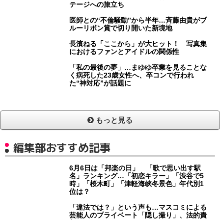
テージへの旅立ち
医師との“不倫騒動”から半年…斉藤由貴がブ
ルーリボン賞で切り開いた新境地
長濱ねる「ここから」が大ヒット！ 写真集
におけるファンとアイドルの関係性
「私の最後の夢」…まゆゆ卒業を見ることな
く病死した23歳女性へ、卒コンで行われ
た“神対応”が話題に
もっと見る
編集部おすすめ記事
6月6日は「邦楽の日」 「歌で思い出す駅
名」ランキング…「初恋キラー」「渋谷で5
時」「桜木町」「津軽海峡冬景色」年代別1
位は？
「違法では？」という声も…マスコミによる
芸能人のプライベート「隠し撮り」、法的責