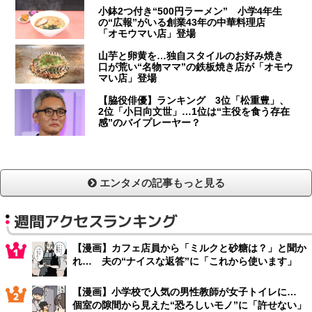
小鉢2つ付き“500円ラーメン” 小学4年生
の“広報”がいる創業43年の中華料理店
「オモウマい店」登場
山芋と卵黄を…独自スタイルのお好み焼き
口が荒い“名物ママ”の鉄板焼き店が「オモウ
マい店」登場
【脇役俳優】ランキング 3位「松重豊」、
2位「小日向文世」…1位は“主役を食う存在
感”のバイプレーヤー？
エンタメの記事もっと見る
週間アクセスランキング
【漫画】カフェ店員から「ミルクと砂糖は？」と聞か
れ… 夫の“ナイスな返答”に「これから使います」
【漫画】小学校で人気の男性教師が女子トイレに…
個室の隙間から見えた“恐ろしいモノ”に「許せない」