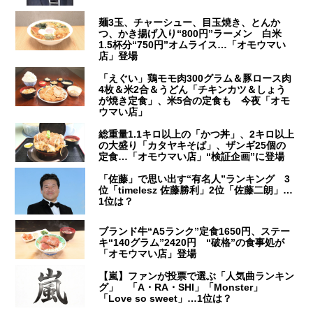
麺3玉、チャーシュー、目玉焼き、とんか
つ、かき揚げ入り“800円”ラーメン 白米
1.5杯分“750円”オムライス…「オモウマい
店」登場
「えぐい」鶏モモ肉300グラム＆豚ロース肉
4枚＆米2合＆うどん「チキンカツ＆しょう
が焼き定食」、米5合の定食も 今夜「オモ
ウマい店」
総重量1.1キロ以上の「かつ丼」、2キロ以上
の大盛り「カタヤキそば」、ザンギ25個の
定食…「オモウマい店」“検証企画”に登場
「佐藤」で思い出す“有名人”ランキング 3
位「timelesz 佐藤勝利」2位「佐藤二朗」…
1位は？
ブランド牛“A5ランク”定食1650円、ステー
キ“140グラム”2420円 “破格”の食事処が
「オモウマい店」登場
【嵐】ファンが投票で選ぶ「人気曲ランキン
グ」 「A・RA・SHI」「Monster」
「Love so sweet」…1位は？