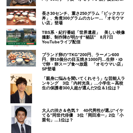
長さ30センチ、重さ250グラム「ビックカツ
丼」、角煮300グラムのカレー…「オモウマ
い店」登場
TBS系・紀行番組「世界遺産」 美しい映像
撮影、制作陣が明かす“秘話” 8月7日
YouTubeライブ配信
ブランド卵の“TKG”200円、ラーメン600
円、卵10個分の目玉焼き1000円…生卵・ゆ
で卵・卵スープ食べ放題 「オモウマい店」
SP登場
「親身に悩みを聞いてくれそう」な芸能人ラ
ンキング 3位「内村光良」…小学生～高校
生の保護者300人超が選んだ2位＆1位は？
大人の渋さ＆色気？ 40代男性が選ぶ“イケ
てる”同世代俳優 3位「岡田准一」2位「小
栗旬」…1位は？