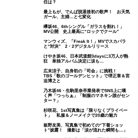
任は？
最上もが、でんぱ脱退後初の歌声！ お天気
ガール、主婦…と七変化
欅坂46、6thシングル「ガラスを割れ！」
MV公開 史上最高に“ロックでクール”
マンウィズ、「Freak It！」MVでスカパラ
と“対決” 2・2デジタルリリース
けやき坂46、日本武道館3daysに3万人が熱
狂 単独アルバム決定に涙も…
広末涼子、自身初の「司会」に挑戦！
TBS「歌のゴールデンヒット」で堺正章＆宮
迫博之と
乃木坂46・生駒里奈卒業発表でSNS上に嘆
く声「つっらぁ」「制服のマネキン誰がセン
ター？」
杉咲花、1st写真集は「限りなくプライベー
ト」 私服＆ノーメイクで20歳の魅力
板野友美、写真集で初めての“下着ショッ
ト”披露！ 撮影は「涙が流れた瞬間も…」