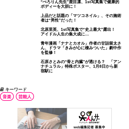
“ぺろりん先生”鹿目凛、1st写真集で健康的
ボディーを大胆に！
上品だと話題の「マツコネイル」、その施術
者は“男性”だった！
北原里英、1st写真集で“史上最大”露出！
アイドル人生の集大成に…
青年漫画「ナナとカオル」作者の甘詰留太さ
ん、ドラマ「きみが心に棲みついた」劇中作
を監修！
石原さとみの“骨と内臓”が透ける？ 「アン
ナチュラル」特殊ポスター、1月8日から新
宿駅に
キーワード
音楽
芸能人