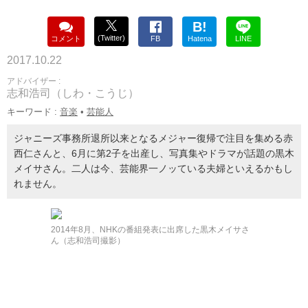
B!
(Twitter)
コメント
FB
Hatena
LINE
2017.10.22
アドバイザー :
志和浩司（しわ・こうじ）
キーワード :
音楽
•
芸能人
ジャニーズ事務所退所以来となるメジャー復帰で注目を集める赤
西仁さんと、6月に第2子を出産し、写真集やドラマが話題の黒木
メイサさん。二人は今、芸能界一ノッている夫婦といえるかもし
れません。
2014年8月、NHKの番組発表に出席した黒木メイサさ
ん（志和浩司撮影）