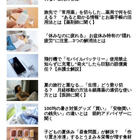
旅先で「常用薬」を切らした…薬局で何を伝
える？ “あると助かる情報”とお薬手帳の活
用法とは【薬剤師に聞く】
「休みなのに疲れる」 お盆休み特有の“隠れ
疲労”に注意…3つの解消法とは
飛行機で「モバイルバッテリー」使用禁止
知らずに充電し“発火”したら巨額の賠償責
任？【弁護士解説】
夏の旅行と重なる…「生理」どう乗り切
る？ 月経移動の方法＆鎮痛薬の適切な使い
方とは【医師に聞く】
100均の暑さ対策グッズ「買い」「安物買い
の銭失い」の違いとは 節約アドバイザーに
聞く
子どもの夏休み「昼食問題」が解決？ 「作
り置き冷凍」するとうまみ＆栄養が増す食材