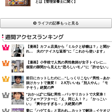
とは【管理栄養士に聞く】
ライフの記事もっと見る
週間アクセスランキング
【漫画】カフェ店員から「ミルクと砂糖は？」と聞か
れ… 夫の“ナイスな返答”に「これから使います」
【漫画】小学校で人気の男性教師が女子トイレに…
個室の隙間から見えた“恐ろしいモノ”に「許せない」
前日にカットしたのに…“しっくりこない”男性→あか
抜けカットで激変！ 2.9万いいね「別人やん」「モ
テそう」絶賛の声
“おかっぱ”に悩む男性→バッサリカットで大変身！
ビフォーアフターに「え、同じ人！？」「かっこい
い」「爽やかすぎる～」大絶賛の声
妻に「ハゲてる」と言われ…カットで解決→イケオジ