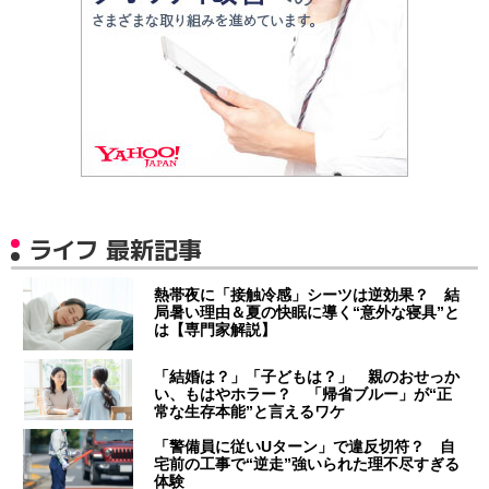
ライフ 最新記事
熱帯夜に「接触冷感」シーツは逆効果？ 結
局暑い理由＆夏の快眠に導く“意外な寝具”と
は【専門家解説】
「結婚は？」「子どもは？」 親のおせっか
い、もはやホラー？ 「帰省ブルー」が“正
常な生存本能”と言えるワケ
「警備員に従いUターン」で違反切符？ 自
宅前の工事で“逆走”強いられた理不尽すぎる
体験