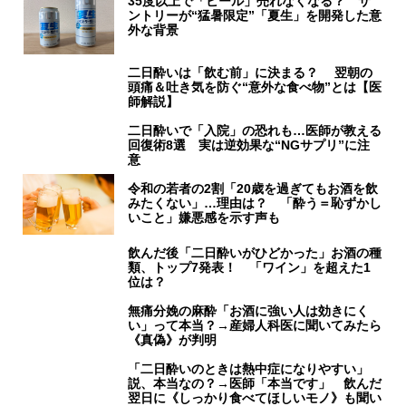
35度以上で「ビール」売れなくなる？ サ
ントリーが“猛暑限定”「夏生」を開発した意
外な背景
二日酔いは「飲む前」に決まる？ 翌朝の
頭痛＆吐き気を防ぐ“意外な食べ物”とは【医
師解説】
二日酔いで「入院」の恐れも…医師が教える
回復術8選 実は逆効果な“NGサプリ”に注
意
令和の若者の2割「20歳を過ぎてもお酒を飲
みたくない」…理由は？ 「酔う＝恥ずかし
いこと」嫌悪感を示す声も
飲んだ後「二日酔いがひどかった」お酒の種
類、トップ7発表！ 「ワイン」を超えた1
位は？
無痛分娩の麻酔「お酒に強い人は効きにく
い」って本当？→産婦人科医に聞いてみたら
《真偽》が判明
「二日酔いのときは熱中症になりやすい」
説、本当なの？→医師「本当です」 飲んだ
翌日に《しっかり食べてほしいモノ》も聞い