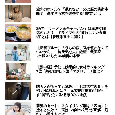
旅先のホテルで「眠れない」のは脳の防衛本
能？ 高すぎる枕を調整する“裏技”とは
SAで「ラーメン＆チャーハン」は猛烈な眠
気のもと？ ドライブ中の“疲れにくい食事
術”とは【管理栄養士に聞く】
【帰省ブルー】「うちの親、気を使わなくて
いいから」 能天気な夫に絶望…義実家
で“孤立”した36歳妻の本音
【熱中症】予防に効果的な食材ランキング
3位「鶏むね肉」2位「マグロ」…1位は？
防カメがあっても危険…「お盆の空き巣」を
招くNG行為とは？ 元警視庁刑事が明か
す“留守だとバレる家”の共通点
前髪のセット、スタイリング剤を「表面」に
塗ると失敗？ 実は“内側の根元”が正解…崩
れない整え方とは