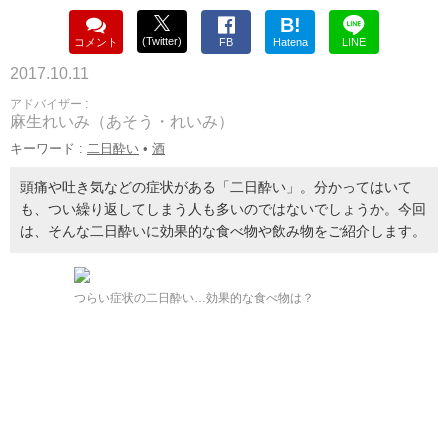
B!
(Twitter)
コメント
FB
Hatena
LINE
2017.10.11
アドバイザー :
麻生れいみ（あそう・れいみ）
キーワード :
二日酔い
•
酒
頭痛や吐き気などの症状がある「二日酔い」。分かってはいて
も、つい繰り返してしまう人も多いのではないでしょうか。今回
は、そんな二日酔いに効果的な食べ物や飲み物をご紹介します。
つらい症状の二日酔い…効果的な食べ物は？