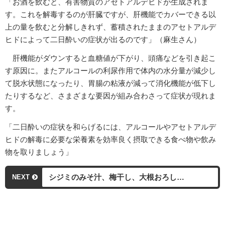
「お酒を飲むと、有害物質のアセトアルデヒドが生成されま
す。これを解毒するのが肝臓ですが、肝機能でカバーできる以
上の量を飲むと分解しきれず、蓄積されたままのアセトアルデ
ヒドによって二日酔いの症状が出るのです」（麻生さん）
肝機能がダウンすると血糖値が下がり、頭痛などを引き起こ
す原因に。またアルコールの利尿作用で体内の水分量が減少し
て脱水状態になったり、胃腸の粘液が減って消化機能が低下し
たりするなど、さまざまな要因が組み合わさって症状が現れま
す。
「二日酔いの症状を和らげるには、アルコールやアセトアルデ
ヒドの解毒に必要な栄養素を効率良く摂取できる食べ物や飲み
物を取りましょう」
シジミのみそ汁、梅干し、大根おろし…
NEXT