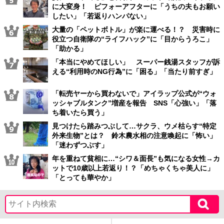
に大変身！ ビフォーアフターに「うちの夫もお願い
したい」「若返りハンパない」
大量の「ペットボトル」が楽に運べる！？ 災害時に
役立つ自衛隊の“ライフハック”に「目からうろこ」
「助かる」
「本当にやめてほしい」 スーパー銭湯スタッフが訴
える“利用時のNG行為”に「困る」「当たり前すぎ」
「転売ヤーから買わないで」アイラップ公式が“ウォ
ッシャブルタンク”増産を報告 SNS「心強い」「落
ち着いたら買う」
見つけたら踏みつぶして…サクラ、ウメ枯らす“特定
外来生物”とは？ 鈴木農水相の注意喚起に「怖い」
「迷わずつぶす」
年を重ねて貧相に…“シワ＆面長”も気になる女性→カ
ットで10歳以上若返り！？「めちゃくちゃ美人に」
「とっても華やか」