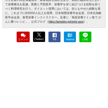
大手企業の特定保健指導・栄養相談を務める傍ら、病院の臨床研究におい
て栄養療法を監修。医療と予防医学、栄養学を深く結びつける役割を担う
べく料理研究を行う。ダイエット指導においては、自らもやせた経験を基
に、これまでに約6000人以上を指導。日本病態栄養学会会員、日本抗加齢
医学会会員、食育栄養インストラクター。近著に「免疫栄養ケトン食で が
んに勝つレシピ」。公式ブログ（
https://ameblo.jp/reimi-aso/
）。
B!
(Twitter)
コメント
FB
Hatena
LINE