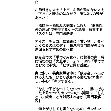
た
お酒好きな人を「上戸」お酒が飲めない人を
「下戸」と呼ぶのはなぜ？→実は2つの説が
あった！
「脂肪肝＝酒飲みの病気」は誤り “飲酒以
外の原因”で発症するケース急増 放置する
リスクとは 専門医解説
アイス、チョコ…飲酒後に「甘い物」が食べ
たくなるのはなぜ？ 糖尿病専門医が教える
原因＆おすすめの食べ物
飲み会での「手づかみ食べ」に賛否の声→特
に悩むのは「大皿ポテト」？ SNS「手でつ
まむのは不快」「ピザと同じ感覚」
実は多い…義実家帰省中に「飲み会」へ出か
ける夫たち ひとり残される妻たちの“生々
しい本心”「キツすぎる」
「なんで子どもつくらないの？」 酔っぱら
った上司の“デリカシーのない質問”に「しん
どい」続出…どう対応すべきか【専門家解
説】
「値上がりしても困らないもの」ランキン