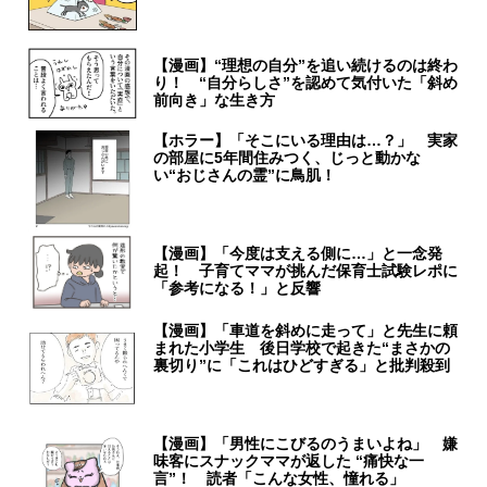
【漫画】“理想の自分”を追い続けるのは終わ
り！ “自分らしさ”を認めて気付いた「斜め
前向き」な生き方
【ホラー】「そこにいる理由は…？」 実家
の部屋に5年間住みつく、じっと動かな
い“おじさんの霊”に鳥肌！
【漫画】「今度は支える側に…」と一念発
起！ 子育てママが挑んだ保育士試験レポに
「参考になる！」と反響
【漫画】「車道を斜めに走って」と先生に頼
まれた小学生 後日学校で起きた“まさかの
裏切り”に「これはひどすぎる」と批判殺到
【漫画】「男性にこびるのうまいよね」 嫌
味客にスナックママが返した “痛快な一
言”！ 読者「こんな女性、憧れる」