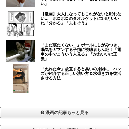
い」
【漫画】大人になってもこれがないと眠れな
い… ボロボロのタオルケットに1.6万いい
ね「分かる」「夫もそう」
「まだ寝たくない…」ポールにしがみつき、
眠気をガマンする子猫に視聴者もん絶！「電
車の中でこういう人見る」「かわいいは正
義」
「ぬれた傘」放置すると臭いの原因に ハン
ズが紹介する正しい洗い方＆水弾き力を復活
させる方法
漫画の記事もっと見る