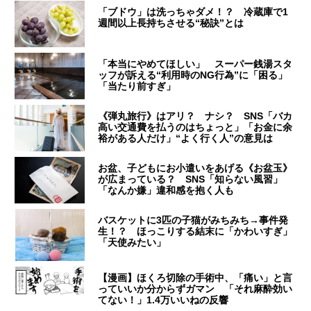
「ブドウ」は洗っちゃダメ！？ 冷蔵庫で1
週間以上長持ちさせる“秘訣”とは
「本当にやめてほしい」 スーパー銭湯スタ
ッフが訴える“利用時のNG行為”に「困る」
「当たり前すぎ」
《弾丸旅行》はアリ？ ナシ？ SNS「バカ
高い交通費を払うのはちょっと」「お金に余
裕がある人だけ」“よく行く人”の意見は
お盆、子どもにお小遣いをあげる《お盆玉》
が広まっている？ SNS「知らない風習」
「なんか嫌」違和感を抱く人も
バスケットに3匹の子猫がみちみち→事件発
生！？ ほっこりする結末に「かわいすぎ」
「天使みたい」
【漫画】ほくろ切除の手術中、「痛い」と言
っていいか分からずガマン 「それ麻酔効い
てない！」1.4万いいねの反響