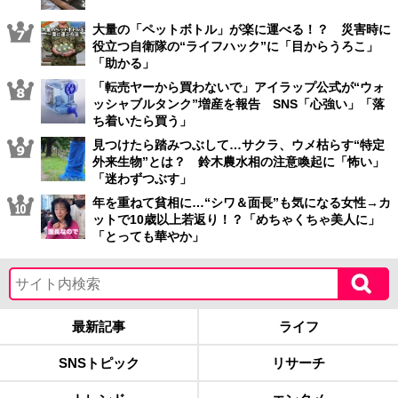
大量の「ペットボトル」が楽に運べる！？ 災害時に
役立つ自衛隊の“ライフハック”に「目からうろこ」
「助かる」
「転売ヤーから買わないで」アイラップ公式が“ウォ
ッシャブルタンク”増産を報告 SNS「心強い」「落
ち着いたら買う」
見つけたら踏みつぶして…サクラ、ウメ枯らす“特定
外来生物”とは？ 鈴木農水相の注意喚起に「怖い」
「迷わずつぶす」
年を重ねて貧相に…“シワ＆面長”も気になる女性→カ
ットで10歳以上若返り！？「めちゃくちゃ美人に」
「とっても華やか」
最新記事
ライフ
SNSトピック
リサーチ