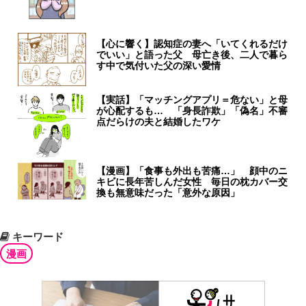
【心に響く】認知症の妻へ「いてくれるだけ
でいい」と語った父 母亡き後、二人で暮ら
す中で気付いた父の深い愛情
【実話】「マッチングアプリ＝危ない」と母
が心配するも… 「身長詐欺」「偽名」不審
点だらけの夫と結婚したワケ
【漫画】「食事も外出も苦痛…」 顔中のニ
キビに長年苦しんだ女性 毎日の枕カバー交
換も無意味だった「意外な原因」
キーワード
漫画