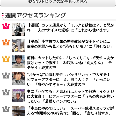
SNSトピックの記事もっと見る
週間アクセスランキング
【漫画】カフェ店員から「ミルクと砂糖は？」と聞か
れ… 夫の“ナイスな返答”に「これから使います」
【漫画】小学校で人気の男性教師が女子トイレに…
個室の隙間から見えた“恐ろしいモノ”に「許せない」
前日にカットしたのに…“しっくりこない”男性→あか
抜けカットで激変！ 2.9万いいね「別人やん」「モ
テそう」絶賛の声
“おかっぱ”に悩む男性→バッサリカットで大変身！
ビフォーアフターに「え、同じ人！？」「かっこい
い」「爽やかすぎる～」大絶賛の声
妻に「ハゲてる」と言われ…カットで解決→イケオジ
に大変身！ ビフォーアフターに「うちの夫もお願い
したい」「若返りハンパない」
「本当にやめてほしい」 スーパー銭湯スタッフが訴
える“利用時のNG行為”に「困る」「当たり前すぎ」