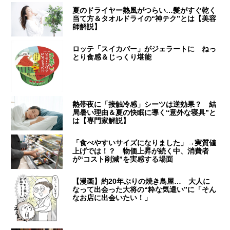
夏のドライヤー熱風がつらい…髪がすぐ乾く
当て方＆タオルドライの“神テク”とは【美容
師解説】
ロッテ「スイカバー」がジェラートに ねっ
とり食感＆じっくり堪能
熱帯夜に「接触冷感」シーツは逆効果？ 結
局暑い理由＆夏の快眠に導く“意外な寝具”と
は【専門家解説】
「食べやすいサイズになりました」→実質値
上げでは！？ 物価上昇が続く中、消費者
が“コスト削減”を実感する場面
【漫画】約20年ぶりの焼き鳥屋… 大人に
なって出会った大将の“粋な気遣い”に「そん
なお店に出会いたい！」