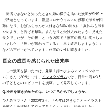
帰省できないと知ったときの娘の様子を描いた漫画がSNS上
で話題となっています。新型コロナウイルスの影響で帰省が困
難になり、おばあちゃんが大好きな8歳の長女に「夏休みも帰省
やめよう」と告げる母親。すんなりと受け入れたように見えた
長女でしたが、その後…という内容で「無言の抵抗に笑っちゃ
いました」「思いが伝わってくる」「早く終息しますように」
などの声が上がっています。作者の女性に聞きました。
長女の成長を感じられた出来事
この漫画を描いたのは、兼業主婦のひふみママ（ペンネー
ム）さん（30代）です。
インスタグラム
では、日常生活や3人
の子どもとのエピソードを漫画にして発表しています。
Q.漫画を描き始めたのは、いつごろからでしょうか。
ひふみママさん「2020年2月、『今年は好きなこと＝イラスト
を描く！を継続してやってみよう』と思い、始めました」