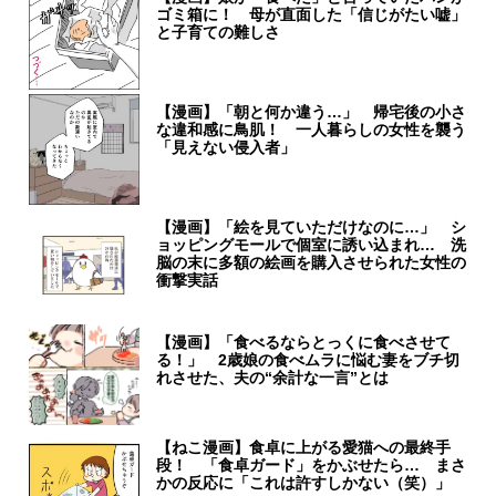
ゴミ箱に！ 母が直面した「信じがたい嘘」
と子育ての難しさ
【漫画】「朝と何か違う…」 帰宅後の小さ
な違和感に鳥肌！ 一人暮らしの女性を襲う
「見えない侵入者」
【漫画】「絵を見ていただけなのに…」 シ
ョッピングモールで個室に誘い込まれ… 洗
脳の末に多額の絵画を購入させられた女性の
衝撃実話
【漫画】「食べるならとっくに食べさせて
る！」 2歳娘の食べムラに悩む妻をブチ切
れさせた、夫の“余計な一言”とは
【ねこ漫画】食卓に上がる愛猫への最終手
段！ 「食卓ガード」をかぶせたら… まさ
かの反応に「これは許すしかない（笑）」