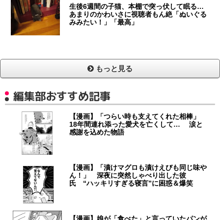
生後6週間の子猫、本棚で突っ伏して眠る…
あまりのかわいさに視聴者もん絶「ぬいぐる
みみたい！」「最高」
もっと見る
編集部おすすめ記事
【漫画】「つらい時も支えてくれた相棒」
18年間連れ添った愛犬を亡くして… 涙と
感謝を込めた物語
【漫画】「漬けマグロも漬けえびも同じ味や
ん！」 深夜に突然しゃべり出した彼
氏 “ハッキリすぎる寝言”に困惑＆爆笑
【漫画】娘が「食べた」と言っていたパンが