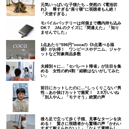
元気いっぱいな子猫たち→突然の《電池切
れ》 尊すぎる“座り寝”に視聴者もん絶！
「天使すぎる」
モバイルバッテリーは何個まで機内持ち込み
OK？ JALのクイズに「間違えた」「知り
ませんでした」
1点あたり“596円”cocaの《5点選べる福
袋》がお得！ ワンピースやデニム、ジャケ
ットなど対象商品多数
夫婦別々に…「セパレート帰省」が注目を集
める 女性の約4割「経験はないがしてみた
い」
前日にカットしたのに…“しっくりこない”男
性→あか抜けカットで激変！ 2.9万いいね
「別人やん」「モテそう」絶賛の声
後ろ足で立って歩く子猫、見事なターンを決
める！ 賢さに視聴者から驚嘆の声「かわい
すぎて耐えられない！」「なんて素晴らし