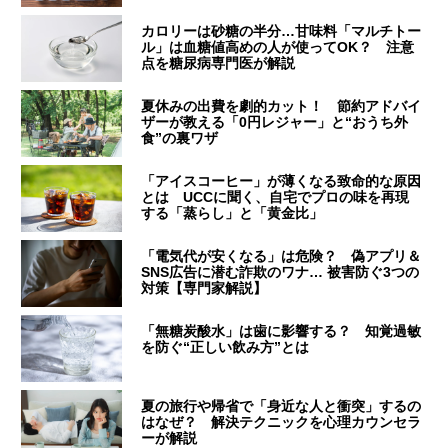
カロリーは砂糖の半分…甘味料「マルチトー
ル」は血糖値高めの人が使ってOK？ 注意
点を糖尿病専門医が解説
夏休みの出費を劇的カット！ 節約アドバイ
ザーが教える「0円レジャー」と“おうち外
食”の裏ワザ
「アイスコーヒー」が薄くなる致命的な原因
とは UCCに聞く、自宅でプロの味を再現
する「蒸らし」と「黄金比」
「電気代が安くなる」は危険？ 偽アプリ＆
SNS広告に潜む詐欺のワナ… 被害防ぐ3つの
対策【専門家解説】
「無糖炭酸水」は歯に影響する？ 知覚過敏
を防ぐ“正しい飲み方”とは
夏の旅行や帰省で「身近な人と衝突」するの
はなぜ？ 解決テクニックを心理カウンセラ
ーが解説