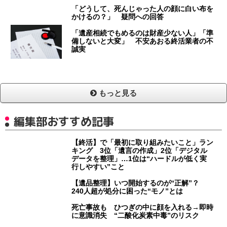
「どうして、死んじゃった人の顔に白い布を
かけるの？」 疑問への回答
「遺産相続でもめるのは財産少ない人」「準
備しないと大変」 不安あおる終活業者の不
誠実
もっと見る
編集部おすすめ記事
【終活】で「最初に取り組みたいこと」ラン
キング 3位「遺言の作成」2位「デジタル
データを整理」…1位は“ハードルが低く実
行しやすい”こと
【遺品整理】いつ開始するのが“正解”？
240人超が処分に困った“モノ”とは
死亡事故も ひつぎの中に顔を入れる→即時
に意識消失 “二酸化炭素中毒”のリスク