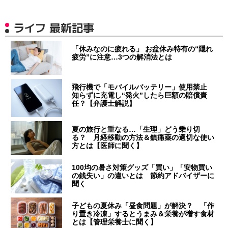
ライフ 最新記事
「休みなのに疲れる」 お盆休み特有の“隠れ
疲労”に注意…3つの解消法とは
飛行機で「モバイルバッテリー」使用禁止
知らずに充電し“発火”したら巨額の賠償責
任？【弁護士解説】
夏の旅行と重なる…「生理」どう乗り切
る？ 月経移動の方法＆鎮痛薬の適切な使い
方とは【医師に聞く】
100均の暑さ対策グッズ「買い」「安物買い
の銭失い」の違いとは 節約アドバイザーに
聞く
子どもの夏休み「昼食問題」が解決？ 「作
り置き冷凍」するとうまみ＆栄養が増す食材
とは【管理栄養士に聞く】