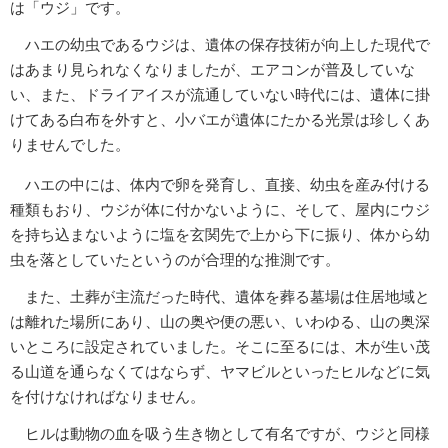
は「ウジ」です。
ハエの幼虫であるウジは、遺体の保存技術が向上した現代で
はあまり見られなくなりましたが、エアコンが普及していな
い、また、ドライアイスが流通していない時代には、遺体に掛
けてある白布を外すと、小バエが遺体にたかる光景は珍しくあ
りませんでした。
ハエの中には、体内で卵を発育し、直接、幼虫を産み付ける
種類もおり、ウジが体に付かないように、そして、屋内にウジ
を持ち込まないように塩を玄関先で上から下に振り、体から幼
虫を落としていたというのが合理的な推測です。
また、土葬が主流だった時代、遺体を葬る墓場は住居地域と
は離れた場所にあり、山の奥や便の悪い、いわゆる、山の奥深
いところに設定されていました。そこに至るには、木が生い茂
る山道を通らなくてはならず、ヤマビルといったヒルなどに気
を付けなければなりません。
ヒルは動物の血を吸う生き物として有名ですが、ウジと同様