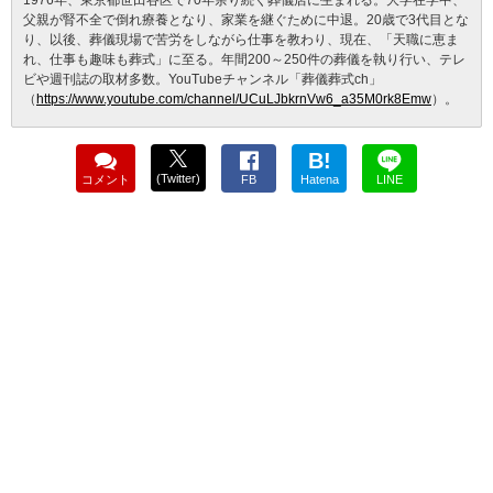
父親が腎不全で倒れ療養となり、家業を継ぐために中退。20歳で3代目とな
り、以後、葬儀現場で苦労をしながら仕事を教わり、現在、「天職に恵ま
れ、仕事も趣味も葬式」に至る。年間200～250件の葬儀を執り行い、テレ
ビや週刊誌の取材多数。YouTubeチャンネル「葬儀葬式ch」
（
https://www.youtube.com/channel/UCuLJbkrnVw6_a35M0rk8Emw
）。
B!
(Twitter)
コメント
FB
Hatena
LINE