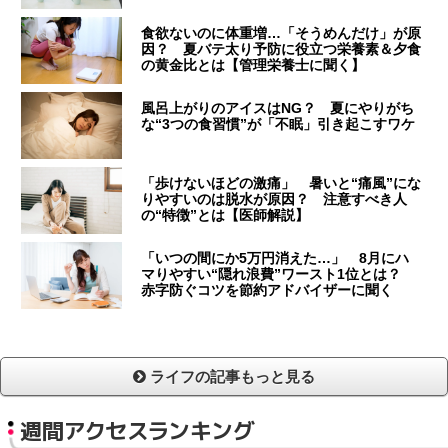
食欲ないのに体重増…「そうめんだけ」が原
因？ 夏バテ太り予防に役立つ栄養素＆夕食
の黄金比とは【管理栄養士に聞く】
風呂上がりのアイスはNG？ 夏にやりがち
な“3つの食習慣”が「不眠」引き起こすワケ
「歩けないほどの激痛」 暑いと“痛風”にな
りやすいのは脱水が原因？ 注意すべき人
の“特徴”とは【医師解説】
「いつの間にか5万円消えた…」 8月にハ
マりやすい“隠れ浪費”ワースト1位とは？
赤字防ぐコツを節約アドバイザーに聞く
ライフの記事もっと見る
週間アクセスランキング