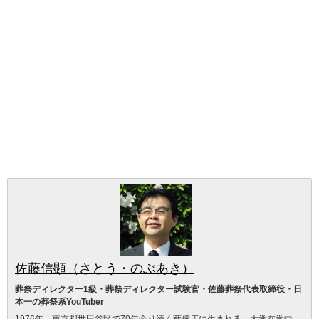
佐藤信顕（さとう・のぶあき）
葬祭ディレクター1級・葬祭ディレクター試験官・佐藤葬祭代表取締役・日
本一の葬祭系YouTuber
1976年、東京都世田谷区で70年余り続く葬儀店に生まれる。大学在学中、