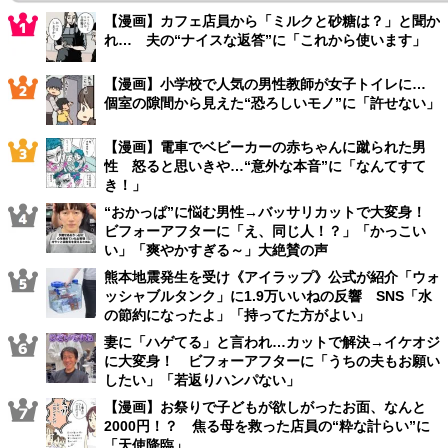
【漫画】カフェ店員から「ミルクと砂糖は？」と聞か
れ… 夫の“ナイスな返答”に「これから使います」
【漫画】小学校で人気の男性教師が女子トイレに…
個室の隙間から見えた“恐ろしいモノ”に「許せない」
【漫画】電車でベビーカーの赤ちゃんに蹴られた男
性 怒ると思いきや…“意外な本音”に「なんてすて
き！」
“おかっぱ”に悩む男性→バッサリカットで大変身！
ビフォーアフターに「え、同じ人！？」「かっこい
い」「爽やかすぎる～」大絶賛の声
熊本地震発生を受け《アイラップ》公式が紹介「ウォ
ッシャブルタンク」に1.9万いいねの反響 SNS「水
の節約になったよ」「持ってた方がよい」
妻に「ハゲてる」と言われ…カットで解決→イケオジ
に大変身！ ビフォーアフターに「うちの夫もお願い
したい」「若返りハンパない」
【漫画】お祭りで子どもが欲しがったお面、なんと
2000円！？ 焦る母を救った店員の“粋な計らい”に
「天使降臨」