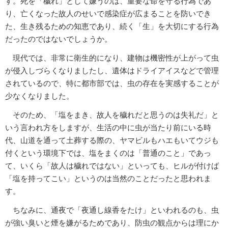
す。死を「穢れ」として嫌うのは、重要な命を守る行為であ
り、亡くなった故人のせいで感染症が広まることを防いでき
た、生き残るための知恵であり、続く「生」を大切にする行為
だったのではないでしょうか。
現代では、非常に衛生的になり、建物は機密性が上がって虫
が侵入しづらくなりましたし、遺体はドライアイスなどで管理
されているので、特に都市部では、虫の存在を実感することが
少なくなりました。
そのため、「塩をまき、故人を穢れだと思うのは失礼だ」と
いう言われ方をしますが、生活の中に虫が当たり前にいる時
代、山道を通って土葬する際の、ヤマビルもハエもいてウジも
付くという環境下では、塩をまくのは「普通のこと」であっ
て、いくら「故人は穢れではない」といっても、ヒルが付けば
「塩を持ってこい」というのは当然のことだったと思われま
す。
ちなみに、通夜で「夜通し線香をたけ」といわれるのも、虫
が強い臭いと煙を嫌がるためであり、防虫の観点からは理にか