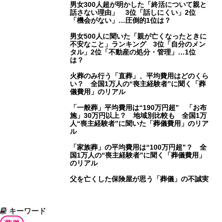
男女300人超が明かした「終活について親と
話さない理由」 3位「話しにくい」2位
「機会がない」…圧倒的1位は？
男女500人に聞いた「親が亡くなったときに
不安なこと」ランキング 3位「自分のメン
タル」2位「不動産の処分・管理」…1位
は？
火葬のみ行う「直葬」、平均費用はどのくら
い？ 全国1万人の“喪主経験者”に聞く「葬
儀費用」のリアル
「一般葬」平均費用は“190万円超” 「お布
施」30万円以上？ 地域別比較も 全国1万
人“喪主経験者”に聞いた「葬儀費用」のリア
ル
「家族葬」の平均費用は“100万円超”？ 全
国1万人の“喪主経験者”に聞く「葬儀費用」
のリアル
父を亡くした保険屋が思う「葬儀」の不誠実
キーワード