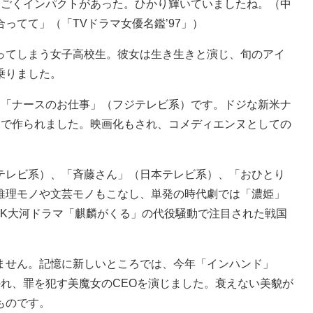
すごくインパクトがあった。ひかり輝いていましたね。（中
ってて」（「TVドラマ女優名鑑’97」）
てしまう女子高校生。彼女は生き生きと演じ、旬のアイ
乗りました。
「ナースのお仕事」（フジテレビ系）です。ドジな新米ナ
まで作られました。映画化もされ、コメディエンヌとしての
レビ系）、「斉藤さん」（日本テレビ系）、「おひとり
に推理モノや文芸モノもこなし、単発の時代劇では「濃姫」
HK大河ドラマ「麒麟がくる」の代役騒動で注目された戦国
せん。記憶に新しいところでは、今年「インハンド」
かれ、罪を犯す美魔女のCEOを演じました。衰えない美貌が
ものです。