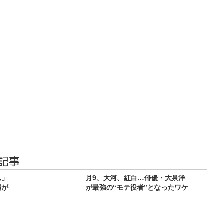
記事
ん」
月9、大河、紅白…俳優・大泉洋
縄が
が最強の“モテ役者”となったワケ