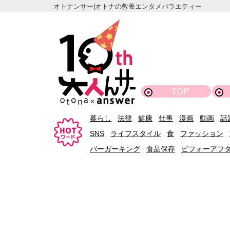
オトナンサー|オトナの教養エンタメバラエティー
TOP
暮らし
法律
健康
仕事
漫画
動画
話
SNS
ライフスタイル
食
ファッション
バーガーキング
食品保存
ビフォーアフ