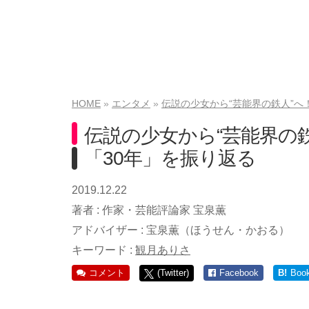
HOME
エンタメ
伝説の少女から“芸能界の鉄人”へ
伝説の少女から“芸能界の
「30年」を振り返る
2019.12.22
著者 :
作家・芸能評論家 宝泉薫
アドバイザー :
宝泉薫（ほうせん・かおる）
キーワード :
観月ありさ
コメント
(Twitter)
Facebook
B!
Boo