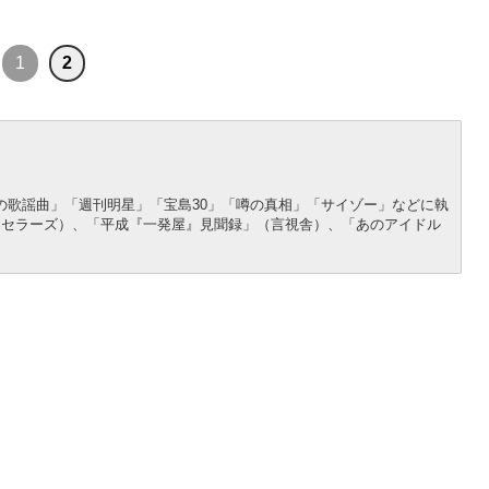
1
2
子の歌謡曲」「週刊明星」「宝島30」「噂の真相」「サイゾー」などに執
トセラーズ）、「平成『一発屋』見聞録」（言視舎）、「あのアイドル