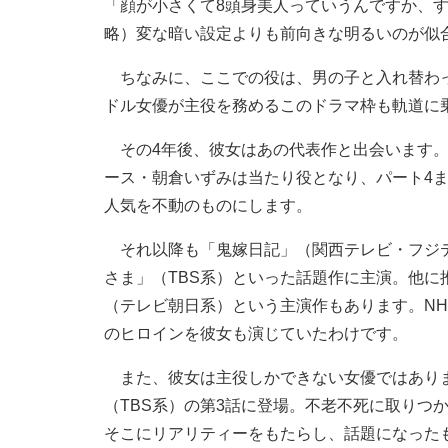
「顔が小さくて8頭身美人っていうんですか、
略）変な暗い設定よりも前向きな明るいのが似合
ちなみに、ここでの役は、男の子と入れ替わっ
ドル女優が主役を務めるこのドラマ枠も軌道に
その4年後、彼女はあの代表作と出会います。
ース・朝倉いずみは当たり役となり、パート4
人気を不動のものにします。
それ以降も「鬼嫁日記」（関西テレビ・フジテ
さま」（TBS系）といった話題作に主演。他
（テレビ朝日系）という主演作もあります。N
のヒロインを彼女も演じていたわけです。
また、彼女は主役しかできない女優ではありま
（TBS系）の第3話に登場。不老不死に取りつ
そこにリアリティーをもたらし、話題になった