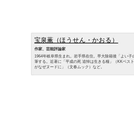
宝泉薫（ほうせん・かおる）
作家、芸能評論家
1964年岐阜県生まれ。岩手県在住。早大除籍後「よい
筆する。近著に「平成の死 追悼は生きる糧」（KKベス
がなぜヌードに」（文春ムック）など。