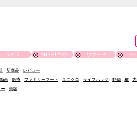
ライフ
SNSトピック
リサーチ
ト
題
新商品
レビュー
動画
医療
ファミリーマート
ユニクロ
ライフハック
動物
猫
内
ター
美容