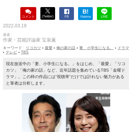
B!
(Twitter)
コメント
FB
Hatena
LINE
2022.03.19
著者 :
作家・芸能評論家 宝泉薫
キーワード :
リコカツ
•
最愛
•
俺の家の話
•
妻、小学生になる。
•
ドラマ
•
テレビ
•
TBS
現在放送中の「妻、小学生になる。」をはじめ、「最愛」「リコ
カツ」「俺の家の話」など、近年話題を集めているTBS「金曜ド
ラマ」。この枠の作品には“視聴率”だけでは計れない魅力がある
と筆者は分析します。