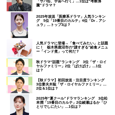
「サバ缶、宇宙へ行く」…1位は“考察沸
騰”ドラマ？
2025年放送「医療系ドラマ」人気ランキン
グ 5位「19番目のカルテ」4位「Dr．アシ
ュラ」…トップ3は？
人気ドラマに登場→「食べてみたい」と話題
に！ 栃木県鹿沼市の“謎すぎる”給食メニュ
ー「インド煮」って何だ？
秋ドラマ“話題”ランキング 3位「ザ・ロイ
ヤルファミリー」2位「ばけばけ」…1位
は？
【秋ドラマ】初回放送・注目度ランキング
3位妻夫木聡「ザ・ロイヤルファミリー」…
2位＆1位は？
2025年“夏クール”ドラマランキング 3位松
本潤「19番目のカルテ」2位綾瀬はるか「ひ
とりでしにたい」…1位は？