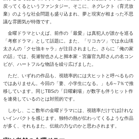
戻ってくるというファンタジー。そこに、ネグレクト（育児放
棄）のような社会問題も盛り込まれ、夢と現実が相まった不思
議な雰囲気が特徴です。
金曜ドラマといえば、前作の「最愛」は真犯人が誰かを巡る
「考察ドラマ」として話題に。また、「リコカツ」では永山瑛
太さんの「クセ強キャラ」が注目されました。さらに「俺の家
の話」では、長瀬智也さんと脚本家・宮藤官九郎さんの名コン
ビが、ハートフルな物語を繰り広げました。
ただ、いずれの作品も、視聴率的には大ヒットと呼べるもの
ではありません。今回の「妻、小学生になる。」も6～7％で推
移しています。同じTBSの「日曜劇場」が数字も伴うヒット作
を連発しているのとは対照的です。
しかし、ここ数年の金曜ドラマには、視聴率だけでは計れな
いインパクトを感じます。独特の熱が伝わってくるような作品
が多く、それもまた、伝統の力なのかと思わされます。