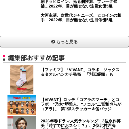
朝ドラヒロイン、光る個性派、ブレーク候
補…2022年、目が離せない注目女優5選
大河主演、次世代ジャニーズ、ヒロインの相
手…2022年、目が離せない注目俳優5選
もっと見る
編集部おすすめ記事
【ファミマ】「VIVANT」コラボ ソックス
＆タオルハンカチ発売 「別班饅頭」も
【VIVANT】ロッテ「コアラのマーチ」とコ
ラボ “乃木”堺雅人、“ノコル”二宮和也らが
コアラに 第1弾ステッカー＆缶バッジ
2026年春ドラマ人気ランキング 3位永作博
美「時すでにおスシ！？」、2位北村匠海