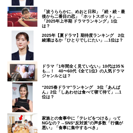
「波うららかに、めおと日和」「続・続・最
後から二番目の恋」「ホットスポット」…
「2025年上半期 ドラマランキング」1位
は？
2025年【夏ドラマ】期待度ランキング 2位
綾瀬はるか「ひとりでしにたい」…1位は？
ドラマ「1年間全く見ていない」10代は35％
も…！ 40〜60代《全て1位》の人気ドラマ
ジャンルとは？
“2025春ドラマ”ランキング 3位「あんぱ
ん」2位「しあわせは食べて寝て待て」…1
位は？
家族との食事中に「テレビをつける」って
NGなの？→SNS“反対派”の声多数「行儀が
悪い」「食事に集中するべき」