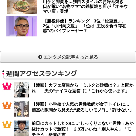
山芋と卵黄を…独自スタイルのお好み焼き
口が荒い“名物ママ”の鉄板焼き店が「オモウ
マい店」登場
【脇役俳優】ランキング 3位「松重豊」、
2位「小日向文世」…1位は“主役を食う存在
感”のバイプレーヤー？
エンタメの記事もっと見る
週間アクセスランキング
【漫画】カフェ店員から「ミルクと砂糖は？」と聞か
れ… 夫の“ナイスな返答”に「これから使います」
【漫画】小学校で人気の男性教師が女子トイレに…
個室の隙間から見えた“恐ろしいモノ”に「許せない」
前日にカットしたのに…“しっくりこない”男性→あか
抜けカットで激変！ 2.9万いいね「別人やん」「モ
テそう」絶賛の声