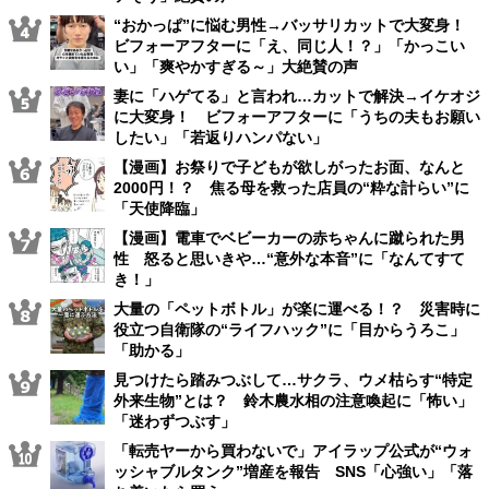
“おかっぱ”に悩む男性→バッサリカットで大変身！
ビフォーアフターに「え、同じ人！？」「かっこい
い」「爽やかすぎる～」大絶賛の声
妻に「ハゲてる」と言われ…カットで解決→イケオジ
に大変身！ ビフォーアフターに「うちの夫もお願い
したい」「若返りハンパない」
【漫画】お祭りで子どもが欲しがったお面、なんと
2000円！？ 焦る母を救った店員の“粋な計らい”に
「天使降臨」
【漫画】電車でベビーカーの赤ちゃんに蹴られた男
性 怒ると思いきや…“意外な本音”に「なんてすて
き！」
大量の「ペットボトル」が楽に運べる！？ 災害時に
役立つ自衛隊の“ライフハック”に「目からうろこ」
「助かる」
見つけたら踏みつぶして…サクラ、ウメ枯らす“特定
外来生物”とは？ 鈴木農水相の注意喚起に「怖い」
「迷わずつぶす」
「転売ヤーから買わないで」アイラップ公式が“ウォ
ッシャブルタンク”増産を報告 SNS「心強い」「落