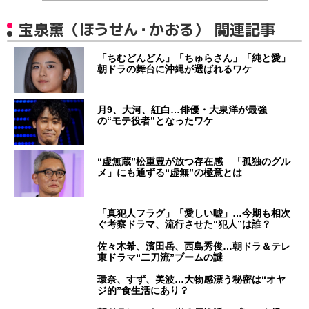
宝泉薫（ほうせん・かおる） 関連記事
「ちむどんどん」「ちゅらさん」「純と愛」
朝ドラの舞台に沖縄が選ばれるワケ
月9、大河、紅白…俳優・大泉洋が最強
の“モテ役者”となったワケ
“虚無蔵”松重豊が放つ存在感 「孤独のグル
メ」にも通ずる“虚無”の極意とは
「真犯人フラグ」「愛しい嘘」…今期も相次
ぐ考察ドラマ、流行させた“犯人”は誰？
佐々木希、濱田岳、西島秀俊…朝ドラ＆テレ
東ドラマ“二刀流”ブームの謎
環奈、すず、美波…大物感漂う秘密は“オヤ
ジ的”食生活にあり？