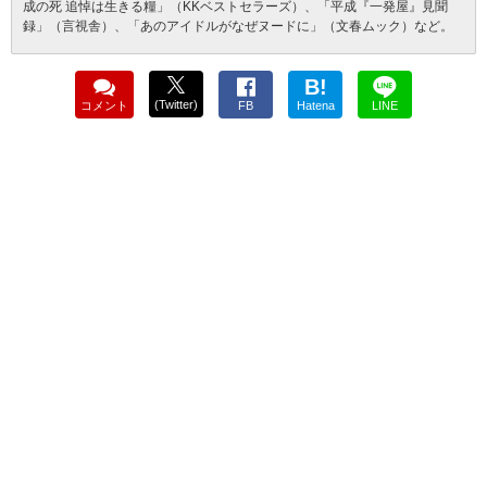
成の死 追悼は生きる糧」（KKベストセラーズ）、「平成『一発屋』見聞
録」（言視舎）、「あのアイドルがなぜヌードに」（文春ムック）など。
B!
(Twitter)
コメント
FB
Hatena
LINE