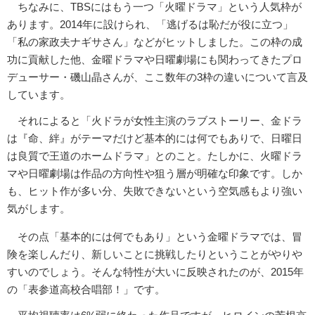
ちなみに、TBSにはもう一つ「火曜ドラマ」という人気枠が
あります。2014年に設けられ、「逃げるは恥だが役に立つ」
「私の家政夫ナギサさん」などがヒットしました。この枠の成
功に貢献した他、金曜ドラマや日曜劇場にも関わってきたプロ
デューサー・磯山晶さんが、ここ数年の3枠の違いについて言及
しています。
それによると「火ドラが女性主演のラブストーリー、金ドラ
は『命、絆』がテーマだけど基本的には何でもありで、日曜日
は良質で王道のホームドラマ」とのこと。たしかに、火曜ドラ
マや日曜劇場は作品の方向性や狙う層が明確な印象です。しか
も、ヒット作が多い分、失敗できないという空気感もより強い
気がします。
その点「基本的には何でもあり」という金曜ドラマでは、冒
険を楽しんだり、新しいことに挑戦したりということがやりや
すいのでしょう。そんな特性が大いに反映されたのが、2015年
の「表参道高校合唱部！」です。