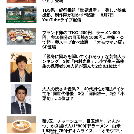
い店」登場
TBS系・紀行番組「世界遺産」 美しい映像
撮影、制作陣が明かす“秘話” 8月7日
YouTubeライブ配信
ブランド卵の“TKG”200円、ラーメン600
円、卵10個分の目玉焼き1000円…生卵・ゆ
で卵・卵スープ食べ放題 「オモウマい店」
SP登場
「親身に悩みを聞いてくれそう」な芸能人ラ
ンキング 3位「内村光良」…小学生～高校
生の保護者300人超が選んだ2位＆1位は？
大人の渋さ＆色気？ 40代男性が選ぶ“イケ
てる”同世代俳優 3位「岡田准一」2位「小
栗旬」…1位は？
麺3玉、チャーシュー、目玉焼き、とんか
つ、かき揚げ入り“800円”ラーメン 白米
1.5杯分“750円”オムライス…「オモウマい