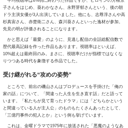
平均視聴率は6%弱に終わった作品ですが、ヒロインの芳根京
子さんをはじめ、葵わかなさん、永野芽郁さんという、後の朝
ドラ主演女優が3人出演していました。他にも、志尊淳さんや高
杉真宙さん、赤楚衛二さん、森川葵さんといった逸材が参加。
先見の明が評価されることになります。
かと思えば「最愛」のように、見逃し配信の全話総配信数で
歴代最高記録を作った作品もあります。視聴率はといえば、
10%超えは最終回のみ。まさに、視聴率だけが指標ではなくな
りつつある時代を象徴する作品でした。
受け継がれる“攻めの姿勢”
ところで、前出の磯山さんはプロデュースを手掛けた「俺の
家の話」について、「間違った人生を生き直す話」だと語って
います。「私たちが見て育ったドラマ」には「どちらかという
と間違っている人が主人公」のものもたくさんあったとして、
「三億円事件の犯人とか」という例も挙げています。
これは、金曜ドラマで1975年に放送された「悪魔のようなあ