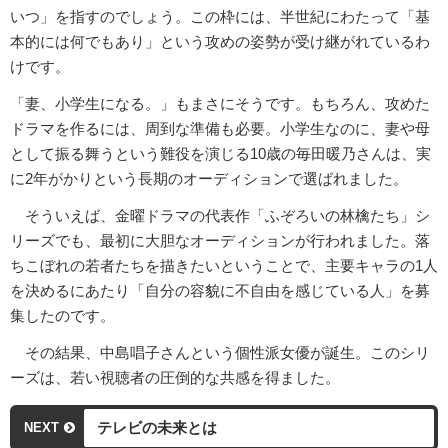
いつ」を指すのでしょう。この枠には、半世紀にわたって「基
本的には何でもあり」という攻めの姿勢が受け継がれているわ
けです。
「妻、小学生になる。」もまさにそうです。もちろん、攻めた
ドラマを作るには、周到な準備も必要。小学生なのに、妻や母
として振る舞うという難役を演じる10歳の毎田暖乃さんは、実
に2年がかりという長期のオーディションで選ばれました。
そういえば、金曜ドラマの代表作「ふぞろいの林檎たち」シ
リーズでも、最初に大胆なオーディションが行われました。落
ちこぼれの若者たちを描きたいということで、主要キャラの1人
を決めるにあたり「自分の容貌に不自由を感じている人」を募
集したのです。
その結果、中島唱子さんという個性派女優が誕生。このシリ
ーズは、若い視聴者の圧倒的な共感を得ました。
テレビの未来とは
NEXT