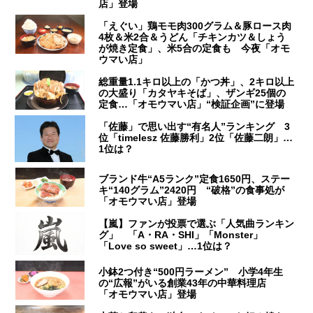
店」登場
「えぐい」鶏モモ肉300グラム＆豚ロース肉
4枚＆米2合＆うどん「チキンカツ＆しょう
が焼き定食」、米5合の定食も 今夜「オモ
ウマい店」
総重量1.1キロ以上の「かつ丼」、2キロ以上
の大盛り「カタヤキそば」、ザンギ25個の
定食…「オモウマい店」“検証企画”に登場
「佐藤」で思い出す“有名人”ランキング 3
位「timelesz 佐藤勝利」2位「佐藤二朗」…
1位は？
ブランド牛“A5ランク”定食1650円、ステー
キ“140グラム”2420円 “破格”の食事処が
「オモウマい店」登場
【嵐】ファンが投票で選ぶ「人気曲ランキン
グ」 「A・RA・SHI」「Monster」
「Love so sweet」…1位は？
小鉢2つ付き“500円ラーメン” 小学4年生
の“広報”がいる創業43年の中華料理店
「オモウマい店」登場