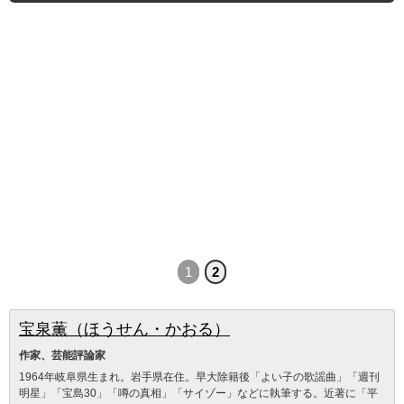
1
2
宝泉薫（ほうせん・かおる）
作家、芸能評論家
1964年岐阜県生まれ。岩手県在住。早大除籍後「よい子の歌謡曲」「週刊
明星」「宝島30」「噂の真相」「サイゾー」などに執筆する。近著に「平