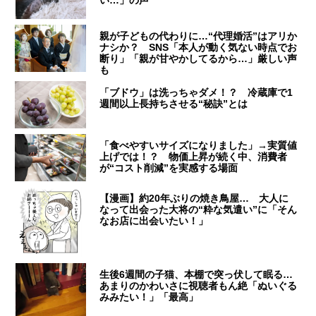
い…」の声
親が子どもの代わりに…“代理婚活”はアリか
ナシか？ SNS「本人が動く気ない時点でお
断り」「親が甘やかしてるから…」厳しい声
も
「ブドウ」は洗っちゃダメ！？ 冷蔵庫で1
週間以上長持ちさせる“秘訣”とは
「食べやすいサイズになりました」→実質値
上げでは！？ 物価上昇が続く中、消費者
が“コスト削減”を実感する場面
【漫画】約20年ぶりの焼き鳥屋… 大人に
なって出会った大将の“粋な気遣い”に「そん
なお店に出会いたい！」
生後6週間の子猫、本棚で突っ伏して眠る…
あまりのかわいさに視聴者もん絶「ぬいぐる
みみたい！」「最高」