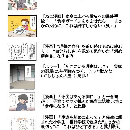
【ねこ漫画】食卓に上がる愛猫への最終手
段！ 「食卓ガード」をかぶせたら… まさ
かの反応に「これは許すしかない（笑）」
【漫画】“理想の自分”を追い続けるのは終わ
り！ “自分らしさ”を認めて気付いた「斜め
前向き」な生き方
【ホラー】「そこにいる理由は…？」 実家
の部屋に5年間住みつく、じっと動かな
い“おじさんの霊”に鳥肌！
【漫画】「今度は支える側に…」と一念発
起！ 子育てママが挑んだ保育士試験レポに
「参考になる！」と反響
【漫画】「車道を斜めに走って」と先生に頼
まれた小学生 後日学校で起きた“まさかの
裏切り”に「これはひどすぎる」と批判殺到