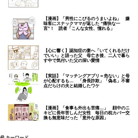
【漫画】「男性にこびるのうまいよね」 嫌
味客にスナックママが返した “痛快な一
言”！ 読者「こんな女性、憧れる」
【心に響く】認知症の妻へ「いてくれるだけ
でいい」と語った父 母亡き後、二人で暮ら
す中で気付いた父の深い愛情
【実話】「マッチングアプリ＝危ない」と母
が心配するも… 「身長詐欺」「偽名」不審
点だらけの夫と結婚したワケ
【漫画】「食事も外出も苦痛…」 顔中のニ
キビに長年苦しんだ女性 毎日の枕カバー交
換も無意味だった「意外な原因」
キーワード