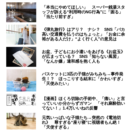
「本当にやめてほしい」 スーパー銭湯スタ
ッフが訴える“利用時のNG行為”に「困る」
「当たり前すぎ」
《弾丸旅行》はアリ？ ナシ？ SNS「バカ
高い交通費を払うのはちょっと」「お金に余
裕がある人だけ」“よく行く人”の意見は
お盆、子どもにお小遣いをあげる《お盆玉》
が広まっている？ SNS「知らない風習」
「なんか嫌」違和感を抱く人も
バスケットに3匹の子猫がみちみち→事件発
生！？ ほっこりする結末に「かわいすぎ」
「天使みたい」
【漫画】ほくろ切除の手術中、「痛い」と言
っていいか分からずガマン 「それ麻酔効い
てない！」1.4万いいねの反響
元気いっぱいな子猫たち→突然の《電池切
れ》 尊すぎる“座り寝”に視聴者もん絶！
「天使すぎる」