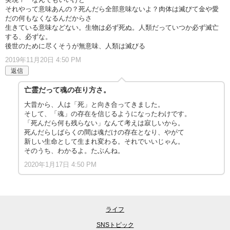
それやって意味あんの？死んだら全部意味ないよ？肉体は滅びて金や愛
だの何もなくなるんだからさ
生きている意味などない。生物は必ず死ぬ。人類だっていつか必ず滅亡
する、必ずな。
後世のために尽くそうが無意味、人類は滅びる
2019年11月20日 4:50 PM
返信
亡霊だって魂の在り方さ。
大昔から、人は「死」と向き合ってきました。
そして、「魂」の存在を信じるようになったわけです。
「死んだら何も残らない」なんて考えは寂しいから。
死んだらしばらくの間は魂だけの存在となり、やがて
新しい生命として生まれ変わる。それでいいじゃん。
そのうち、わかるよ。たぶんね。
2020年1月17日 4:50 PM
ライフ
SNSトピック