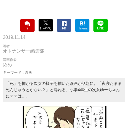
B!
(Twitter)
2
FB
Hatena
LINE
2019.11.14
著者 :
オトナンサー編集部
漫画作者 :
めめ
キーワード :
漫画
「死」を怖がる次女の様子を描いた漫画が話題に。「夜寝たまま
死んじゃうとかない？」と尋ねる、小学4年生の次女ゆーちゃん
にママは…。