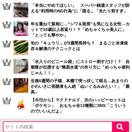
「本当にやめてほしい」 スーパー銭湯スタッフが訴
える“利用時のNG行為”に「困る」「当たり前すぎ」
年を重ねて貧相に…“シワ＆面長”も気になる女性→カ
ットで10歳以上若返り！？「めちゃくちゃ美人に」
「とっても華やか」
旬の「キュウリ」が3週間長持ち？ まるごと冷凍保
存＆解凍のテクニックとは
「水入りのビニール袋」にストロー刺すだけ！？ 自
衛隊が伝授する“簡易水道”の作り方に「めっちゃ便利
じゃん！！」
生後6週間の子猫、本棚で突っ伏して眠る…あまりの
かわいさに視聴者もん絶「ぬいぐるみみたい！」「最
高」
【今日から】マクドナルド、次のハッピーセットは
「ポケモン」 おもちゃ全12種類にSNS「こういう
のでいいんだよ」