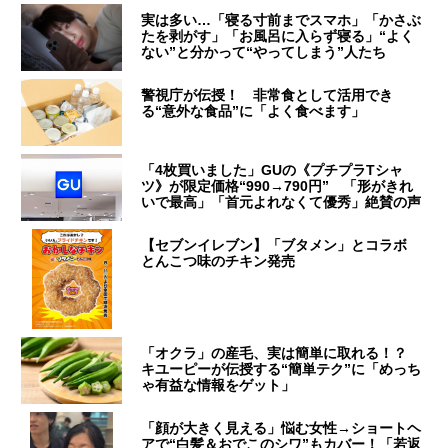
実は多い…「寝る寸前までスマホ」「かさぶ
たを剥がす」「お風呂に入らず寝る」“よく
ない”と分かって“やってしまう”人たち
警視庁が伝授！ 非常食として活用でき
る“意外な食品”に「よく食べます」
「4枚買いました」GUの《プチプラTシャ
ツ》が限定価格“990→790円” 「形がきれ
いで最高」「首元よれなくて優秀」絶賛の声
【セブンイレブン】「ブタメン」とコラボ
とんこつ味のチキン発売
「オクラ」の産毛、実は簡単に取れる！？
キユーピーが伝授する“簡単テク”に「めっち
ゃ有益な情報をゲット」
「顔が大きく見える」悩む女性→ショートヘ
アで“白髪＆おでこのシワ”もカバー！「若返