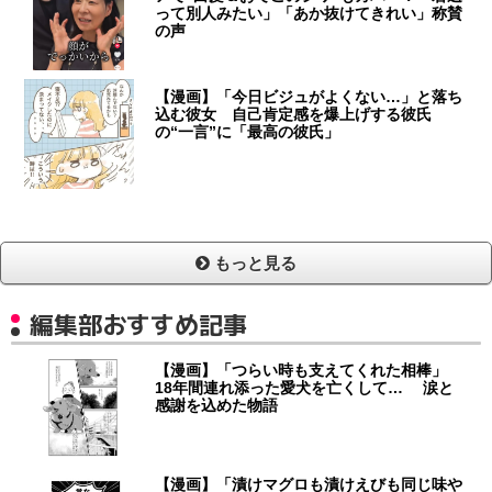
って別人みたい」「あか抜けてきれい」称賛
の声
【漫画】「今日ビジュがよくない…」と落ち
込む彼女 自己肯定感を爆上げする彼氏
の“一言”に「最高の彼氏」
もっと見る
編集部おすすめ記事
【漫画】「つらい時も支えてくれた相棒」
18年間連れ添った愛犬を亡くして… 涙と
感謝を込めた物語
【漫画】「漬けマグロも漬けえびも同じ味や