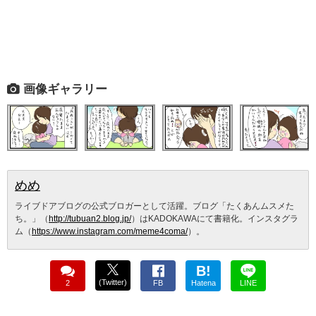
画像ギャラリー
めめ
ライブドアブログの公式ブロガーとして活躍。ブログ「たくあんムスメた
ち。」（
http://tubuan2.blog.jp/
）はKADOKAWAにて書籍化。インスタグラ
ム（
https://www.instagram.com/meme4coma/
）。
B!
(Twitter)
2
FB
Hatena
LINE