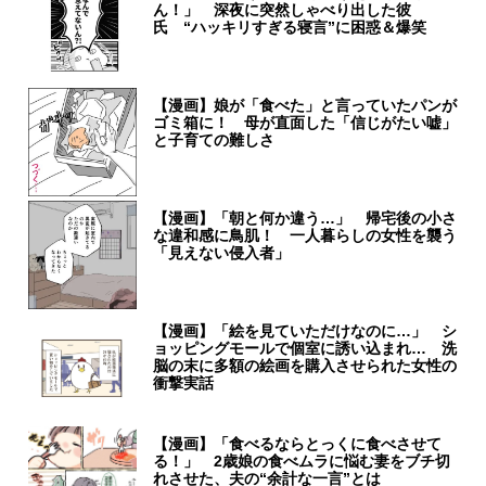
ん！」 深夜に突然しゃべり出した彼
氏 “ハッキリすぎる寝言”に困惑＆爆笑
【漫画】娘が「食べた」と言っていたパンが
ゴミ箱に！ 母が直面した「信じがたい嘘」
と子育ての難しさ
【漫画】「朝と何か違う…」 帰宅後の小さ
な違和感に鳥肌！ 一人暮らしの女性を襲う
「見えない侵入者」
【漫画】「絵を見ていただけなのに…」 シ
ョッピングモールで個室に誘い込まれ… 洗
脳の末に多額の絵画を購入させられた女性の
衝撃実話
【漫画】「食べるならとっくに食べさせて
る！」 2歳娘の食べムラに悩む妻をブチ切
れさせた、夫の“余計な一言”とは