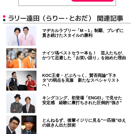
ラリー遠田（らりー・とおだ） 関連記事
マヂカルラブリー「M－1」制覇、ブレずに
貫き続けたスタイルの勝利
ナイツ塙ベストセラー本も！ 芸人たちが、
かつて忌避した「お笑い語り」を始めた理由
KOC王者・どぶろっく、賛否両論“下ネ
タ”の弱点を克服 新たなスペシャリスト
へ！
キングコング、初登場「ENGEI」で見せた
安定感 経験に裏打ちされた圧倒的“強さ”
とんねるず、後輩イジリに見る“一匹狼”ゆえ
の抜きん出た技術