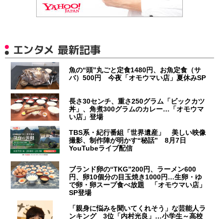
エンタメ 最新記事
魚の“頭”丸ごと定食1480円、お魚定食（サ
バ）500円 今夜「オモウマい店」夏休みSP
長さ30センチ、重さ250グラム「ビックカツ
丼」、角煮300グラムのカレー…「オモウマ
い店」登場
TBS系・紀行番組「世界遺産」 美しい映像
撮影、制作陣が明かす“秘話” 8月7日
YouTubeライブ配信
ブランド卵の“TKG”200円、ラーメン600
円、卵10個分の目玉焼き1000円…生卵・ゆ
で卵・卵スープ食べ放題 「オモウマい店」
SP登場
「親身に悩みを聞いてくれそう」な芸能人ラ
ンキング 3位「内村光良」…小学生～高校