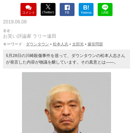
B!
(Twitter)
コメント
FB
Hatena
LINE
2019.06.08
著者 :
お笑い評論家 ラリー遠田
キーワード :
ダウンタウン
•
松本人志
•
太田光
•
爆笑問題
5月28日の川崎殺傷事件を巡って、ダウンタウンの松本人志さん
が発言した内容が物議を醸しています。その真意とは――。