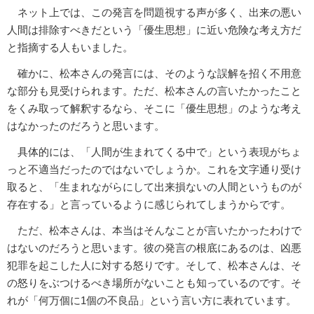
ネット上では、この発言を問題視する声が多く、出来の悪い
人間は排除すべきだという「優生思想」に近い危険な考え方だ
と指摘する人もいました。
確かに、松本さんの発言には、そのような誤解を招く不用意
な部分も見受けられます。ただ、松本さんの言いたかったこと
をくみ取って解釈するなら、そこに「優生思想」のような考え
はなかったのだろうと思います。
具体的には、「人間が生まれてくる中で」という表現がちょ
っと不適当だったのではないでしょうか。これを文字通り受け
取ると、「生まれながらにして出来損ないの人間というものが
存在する」と言っているように感じられてしまうからです。
ただ、松本さんは、本当はそんなことが言いたかったわけで
はないのだろうと思います。彼の発言の根底にあるのは、凶悪
犯罪を起こした人に対する怒りです。そして、松本さんは、そ
の怒りをぶつけるべき場所がないことも知っているのです。そ
れが「何万個に1個の不良品」という言い方に表れています。