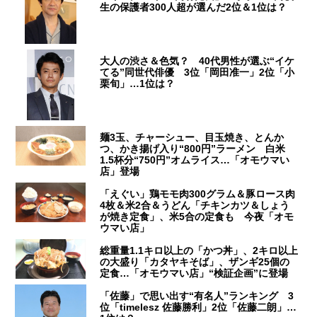
生の保護者300人超が選んだ2位＆1位は？
大人の渋さ＆色気？ 40代男性が選ぶ“イケ
てる”同世代俳優 3位「岡田准一」2位「小
栗旬」…1位は？
麺3玉、チャーシュー、目玉焼き、とんか
つ、かき揚げ入り“800円”ラーメン 白米
1.5杯分“750円”オムライス…「オモウマい
店」登場
「えぐい」鶏モモ肉300グラム＆豚ロース肉
4枚＆米2合＆うどん「チキンカツ＆しょう
が焼き定食」、米5合の定食も 今夜「オモ
ウマい店」
総重量1.1キロ以上の「かつ丼」、2キロ以上
の大盛り「カタヤキそば」、ザンギ25個の
定食…「オモウマい店」“検証企画”に登場
「佐藤」で思い出す“有名人”ランキング 3
位「timelesz 佐藤勝利」2位「佐藤二朗」…