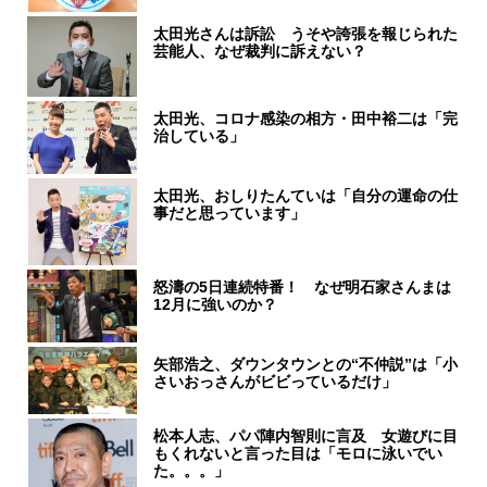
太田光さんは訴訟 うそや誇張を報じられた
芸能人、なぜ裁判に訴えない？
太田光、コロナ感染の相方・田中裕二は「完
治している」
太田光、おしりたんていは「自分の運命の仕
事だと思っています」
怒濤の5日連続特番！ なぜ明石家さんまは
12月に強いのか？
矢部浩之、ダウンタウンとの“不仲説”は「小
さいおっさんがビビっているだけ」
松本人志、パパ陣内智則に言及 女遊びに目
もくれないと言った目は「モロに泳いでい
た。。。」