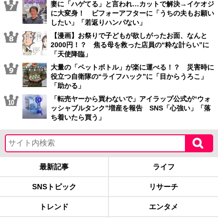
妻に「ハゲてる」と言われ…カットで解決→イケオジ
に大変身！ ビフォーアフターに「うちの夫もお願い
したい」「若返りハンパない」
【漫画】お祭りで子どもが欲しがったお面、なんと
2000円！？ 焦る母を救った店員の“粋な計らい”に
「天使降臨」
大量の「ペットボトル」が楽に運べる！？ 災害時に
役立つ自衛隊の“ライフハック”に「目からうろこ」
「助かる」
「転売ヤーから買わないで」アイラップ公式が“ウォ
ッシャブルタンク”増産を報告 SNS「心強い」「落
ち着いたら買う」
最新記事
ライフ
SNSトピック
リサーチ
トレンド
エンタメ