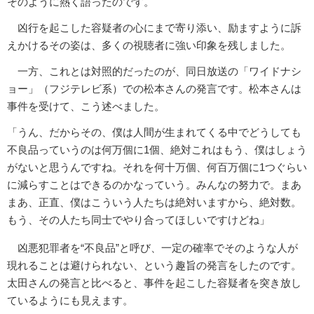
そのように熱く語ったのです。
凶行を起こした容疑者の心にまで寄り添い、励ますように訴
えかけるその姿は、多くの視聴者に強い印象を残しました。
一方、これとは対照的だったのが、同日放送の「ワイドナシ
ョー」（フジテレビ系）での松本さんの発言です。松本さんは
事件を受けて、こう述べました。
「うん、だからその、僕は人間が生まれてくる中でどうしても
不良品っていうのは何万個に1個、絶対これはもう、僕はしょう
がないと思うんですね。それを何十万個、何百万個に1つぐらい
に減らすことはできるのかなっていう。みんなの努力で。まあ
まあ、正直、僕はこういう人たちは絶対いますから、絶対数。
もう、その人たち同士でやり合ってほしいですけどね」
凶悪犯罪者を“不良品”と呼び、一定の確率でそのような人が
現れることは避けられない、という趣旨の発言をしたのです。
太田さんの発言と比べると、事件を起こした容疑者を突き放し
ているようにも見えます。