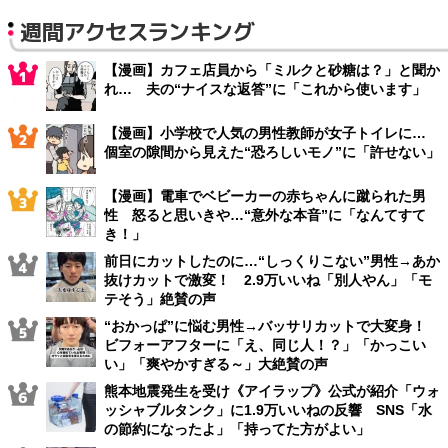
週間アクセスランキング
【漫画】カフェ店員から「ミルクと砂糖は？」と聞か
れ… 夫の“ナイスな返答”に「これから使います」
【漫画】小学校で人気の男性教師が女子トイレに…
個室の隙間から見えた“恐ろしいモノ”に「許せない」
【漫画】電車でベビーカーの赤ちゃんに蹴られた男
性 怒ると思いきや…“意外な本音”に「なんてすて
き！」
前日にカットしたのに…“しっくりこない”男性→あか
抜けカットで激変！ 2.9万いいね「別人やん」「モ
テそう」絶賛の声
“おかっぱ”に悩む男性→バッサリカットで大変身！
ビフォーアフターに「え、同じ人！？」「かっこい
い」「爽やかすぎる～」大絶賛の声
熊本地震発生を受け《アイラップ》公式が紹介「ウォ
ッシャブルタンク」に1.9万いいねの反響 SNS「水
の節約になったよ」「持ってた方がよい」