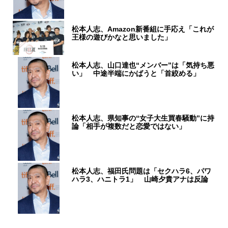
松本人志、Amazon新番組に手応え「これが
王様の遊びかなと思いました」
松本人志、山口達也“メンバー”は「気持ち悪
い」 中途半端にかばうと「首絞める」
松本人志、県知事の“女子大生買春騒動”に持
論「相手が複数だと恋愛ではない」
松本人志、福田氏問題は「セクハラ6、パワ
ハラ3、ハニトラ1」 山崎夕貴アナは反論