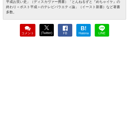
平成お笑い史」（ディスカヴァー携書）「とんねるずと『めちゃイケ』の
終わり＜ポスト平成＞のテレビバラエティ論」（イースト新書）など著書
多数。
B!
(Twitter)
コメント
FB
Hatena
LINE