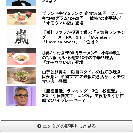
1位は？
ブランド牛“A5ランク”定食1650円、ステー
キ“140グラム”2420円 “破格”の食事処が
「オモウマい店」登場
【嵐】ファンが投票で選ぶ「人気曲ランキン
グ」 「A・RA・SHI」「Monster」
「Love so sweet」…1位は？
小鉢2つ付き“500円ラーメン” 小学4年生
の“広報”がいる創業43年の中華料理店
「オモウマい店」登場
山芋と卵黄を…独自スタイルのお好み焼き
口が荒い“名物ママ”の鉄板焼き店が「オモウ
マい店」登場
【脇役俳優】ランキング 3位「松重豊」、
2位「小日向文世」…1位は“主役を食う存在
感”のバイプレーヤー？
エンタメの記事もっと見る