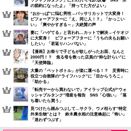
の節約になったよ」「持ってた方がよい」
“おかっぱ”に悩む男性→バッサリカットで大変身！
ビフォーアフターに「え、同じ人！？」「かっこい
い」「爽やかすぎる～」大絶賛の声
妻に「ハゲてる」と言われ…カットで解決→イケオジ
に大変身！ ビフォーアフターに「うちの夫もお願い
したい」「若返りハンパない」
【漫画】お祭りで子どもが欲しがったお面、なんと
2000円！？ 焦る母を救った店員の“粋な計らい”に
「天使降臨」
大量の「ペットボトル」が楽に運べる！？ 災害時に
役立つ自衛隊の“ライフハック”に「目からうろこ」
「助かる」
「転売ヤーから買わないで」アイラップ公式が“ウォ
ッシャブルタンク”増産を報告 SNS「心強い」「落
ち着いたら買う」
見つけたら踏みつぶして…サクラ、ウメ枯らす“特定
外来生物”とは？ 鈴木農水相の注意喚起に「怖い」
「迷わずつぶす」