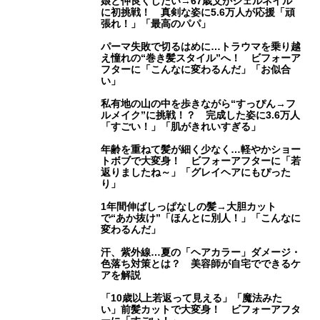
娘と仲良くしたい→67歳父がジェルネイル
に初挑戦！ 真剣な姿に5.6万人が応援「頑
張れ！」「最高のパパ」
パーマ失敗で切るはめに…トラウマを乗り越
え憧れの“巻き髪スタイル”へ！ ビフォーア
フターに「こんなに変わるんだ」「お似合
い」
私有地の山の中を歩きながら“すっぴん→フ
ルメイク”に挑戦！？ 完成した姿に3.6万人
「すごい！」「肌がきれいすぎる」
年齢を重ねて髪が細く少なく…軽やかショー
トボブで大変身！ ビフォーアフターに「若
返りましたね～」「グレイヘアにもぴった
り」
1年間伸ばしっぱなしの髪→大胆カット
で“あか抜け”「ほんとに別人！」「こんなに
変わるんだ」
汗、紫外線…夏の「ヘアカラー」ダメージ・
色落ち対策とは？ 美容師が自宅でできるケ
アを解説
「10歳以上若返って見える」「魔法みた
い」前髪カットで大変身！ ビフォーアフタ