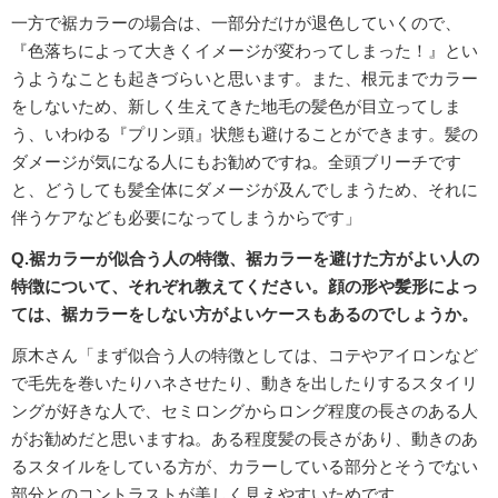
一方で裾カラーの場合は、一部分だけが退色していくので、
『色落ちによって大きくイメージが変わってしまった！』とい
うようなことも起きづらいと思います。また、根元までカラー
をしないため、新しく生えてきた地毛の髪色が目立ってしま
う、いわゆる『プリン頭』状態も避けることができます。髪の
ダメージが気になる人にもお勧めですね。全頭ブリーチです
と、どうしても髪全体にダメージが及んでしまうため、それに
伴うケアなども必要になってしまうからです」
Q.裾カラーが似合う人の特徴、裾カラーを避けた方がよい人の
特徴について、それぞれ教えてください。顔の形や髪形によっ
ては、裾カラーをしない方がよいケースもあるのでしょうか。
原木さん「まず似合う人の特徴としては、コテやアイロンなど
で毛先を巻いたりハネさせたり、動きを出したりするスタイリ
ングが好きな人で、セミロングからロング程度の長さのある人
がお勧めだと思いますね。ある程度髪の長さがあり、動きのあ
るスタイルをしている方が、カラーしている部分とそうでない
部分とのコントラストが美しく見えやすいためです。