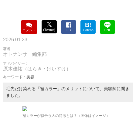
B!
(Twitter)
コメント
FB
Hatena
LINE
2026.01.23
著者 :
オトナンサー編集部
アドバイザー :
原木佳祐（はらき・けいすけ）
キーワード :
美容
毛先だけ染める「裾カラー」のメリットについて、美容師に聞き
ました。
裾カラーが似合う人の特徴とは？（画像はイメージ）