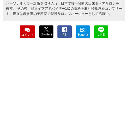
パーソナルカラー診断を取り入れ、日本で唯一診断の出来るヘアサロンを
確立。 その後、顔タイプアドバイザー1級の資格を取り診断系をコンプリー
ト。現在は表参道の美容院で現役サロンマネージャーとして活躍中。
B!
(Twitter)
コメント
FB
Hatena
LINE