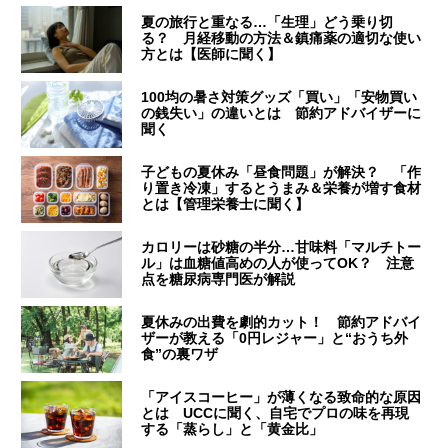
夏の旅行と重なる…「生理」どう乗り切
る？ 月経移動の方法＆鎮痛薬の適切な使い
方とは【医師に聞く】
100均の暑さ対策グッズ「買い」「安物買い
の銭失い」の違いとは 節約アドバイザーに
聞く
子どもの夏休み「昼食問題」が解決？ 「作
り置き冷凍」するとうまみ＆栄養が増す食材
とは【管理栄養士に聞く】
カロリーは砂糖の半分…甘味料「マルチトー
ル」は血糖値高めの人が使ってOK？ 注意
点を糖尿病専門医が解説
夏休みの出費を劇的カット！ 節約アドバイ
ザーが教える「0円レジャー」と“おうち外
食”の裏ワザ
「アイスコーヒー」が薄くなる致命的な原因
とは UCCに聞く、自宅でプロの味を再現
する「蒸らし」と「黄金比」