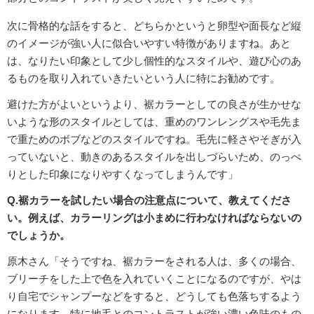
次に骨格的な話をすると、どちらかというと卵型や面長など縦
のイメージが強い人に似合いやすい特徴がありますね。あと
は、なりたい印象として少し個性的なスタイルや、遊び心のあ
るものを取り入れていきたいという人に特にお勧めです。
避けた方がよいというより、裾カラーとしての良さが生かせな
いような形のスタイルとしては、重めのワンレングスや毛先ま
で重ためのボブなどのスタイルですね。毛先に軽さやそぎが入
っていないと、動きのあるスタイルを出しづらいため、のっぺ
りとした印象になりやすくなってしまうんです」
Q.裾カラーを試したい場合の注意点について、教えてくださ
い。例えば、カラーリングは小まめに行わなければならないの
でしょうか。
原木さん「そうですね、裾カラーをされる人は、多くの場合、
ブリーチをした上で色を入れていくことになるのですが、やは
り自宅でシャンプーなどをすると、どうしても色落ちするよう
になります。特に地毛とのコントラストが強い濃い色味のもの