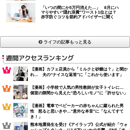
「いつの間にか5万円消えた…」 8月にハ
マりやすい“隠れ浪費”ワースト1位とは？
赤字防ぐコツを節約アドバイザーに聞く
ライフの記事もっと見る
週間アクセスランキング
【漫画】カフェ店員から「ミルクと砂糖は？」と聞か
れ… 夫の“ナイスな返答”に「これから使います」
【漫画】小学校で人気の男性教師が女子トイレに…
個室の隙間から見えた“恐ろしいモノ”に「許せない」
【漫画】電車でベビーカーの赤ちゃんに蹴られた男
性 怒ると思いきや…“意外な本音”に「なんてすて
き！」
熊本地震発生を受け《アイラップ》公式が紹介「ウォ
ッシャブルタンク」に1.9万いいねの反響 SNS「水