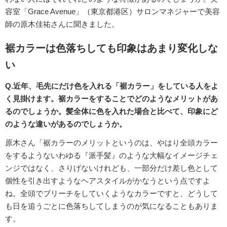
容室「Grace Avenue」（東京都港区）サロンマネジャーで美容
師の原木佳祐さんに聞きました。
裾カラーは色落ちしても印象はあまり変化しな
い
Q.近年、毛先にだけ色を入れる「裾カラー」をしている人をよ
く見掛けます。裾カラーをすることでどのようなメリットがあ
るのでしょうか。髪全体に色を入れた場合と比べて、印象にど
のような違いがあるのでしょうか。
原木さん「裾カラーのメリットというのは、やはり全頭カラー
をするようないわゆる『派手髪』のような大幅なイメージチェ
ンジではなく、さりげないけれども、一部分だけ差し色として
個性を引き出すようなヘアスタイルがかなうという点ですよ
ね。全頭でブリーチをしていくようなカラーですと、どうして
も日を追うごとに色落ちしてしまうのが気になることもありま
す。