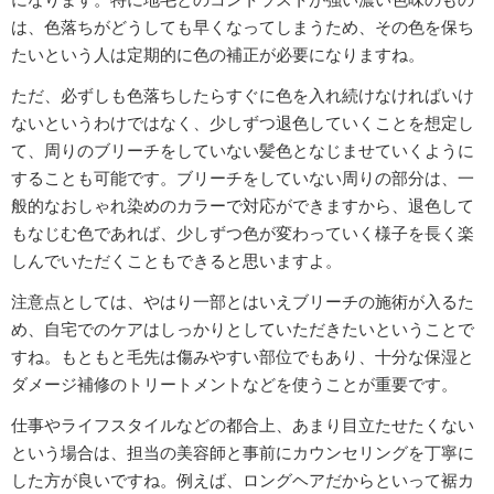
は、色落ちがどうしても早くなってしまうため、その色を保ち
たいという人は定期的に色の補正が必要になりますね。
ただ、必ずしも色落ちしたらすぐに色を入れ続けなければいけ
ないというわけではなく、少しずつ退色していくことを想定し
て、周りのブリーチをしていない髪色となじませていくように
することも可能です。ブリーチをしていない周りの部分は、一
般的なおしゃれ染めのカラーで対応ができますから、退色して
もなじむ色であれば、少しずつ色が変わっていく様子を長く楽
しんでいただくこともできると思いますよ。
注意点としては、やはり一部とはいえブリーチの施術が入るた
め、自宅でのケアはしっかりとしていただきたいということで
すね。もともと毛先は傷みやすい部位でもあり、十分な保湿と
ダメージ補修のトリートメントなどを使うことが重要です。
仕事やライフスタイルなどの都合上、あまり目立たせたくない
という場合は、担当の美容師と事前にカウンセリングを丁寧に
した方が良いですね。例えば、ロングヘアだからといって裾カ