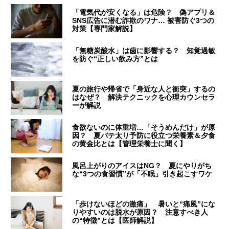
「電気代が安くなる」は危険？ 偽アプリ＆
SNS広告に潜む詐欺のワナ… 被害防ぐ3つの
対策【専門家解説】
「無糖炭酸水」は歯に影響する？ 知覚過敏
を防ぐ“正しい飲み方”とは
夏の旅行や帰省で「身近な人と衝突」するの
はなぜ？ 解決テクニックを心理カウンセラ
ーが解説
食欲ないのに体重増…「そうめんだけ」が原
因？ 夏バテ太り予防に役立つ栄養素＆夕食
の黄金比とは【管理栄養士に聞く】
風呂上がりのアイスはNG？ 夏にやりがち
な“3つの食習慣”が「不眠」引き起こすワケ
「歩けないほどの激痛」 暑いと“痛風”にな
りやすいのは脱水が原因？ 注意すべき人
の“特徴”とは【医師解説】