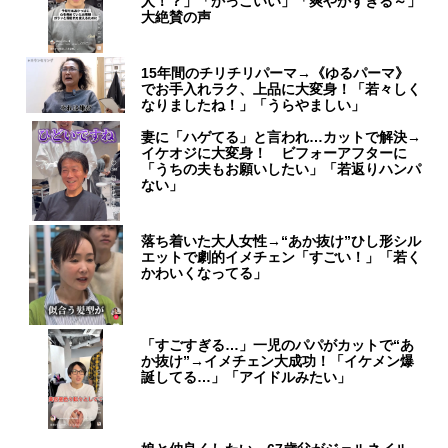
人！？」「かっこいい」「爽やかすぎる～」
大絶賛の声
15年間のチリチリパーマ→《ゆるパーマ》
でお手入れラク、上品に大変身！「若々しく
なりましたね！」「うらやましい」
妻に「ハゲてる」と言われ…カットで解決→
イケオジに大変身！ ビフォーアフターに
「うちの夫もお願いしたい」「若返りハンパ
ない」
落ち着いた大人女性→“あか抜け”ひし形シル
エットで劇的イメチェン「すごい！」「若く
かわいくなってる」
「すごすぎる…」一児のパパがカットで“あ
か抜け”→イメチェン大成功！「イケメン爆
誕してる…」「アイドルみたい」