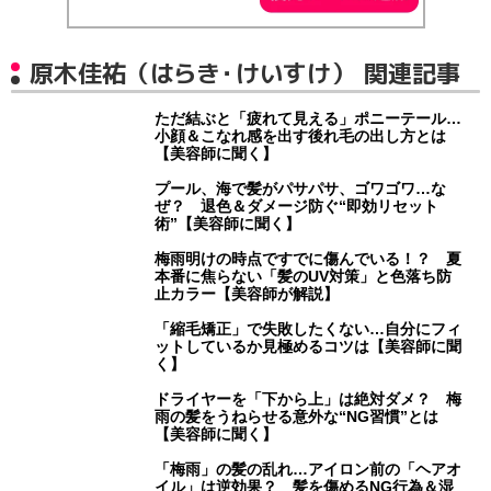
原木佳祐（はらき・けいすけ） 関連記事
ただ結ぶと「疲れて見える」ポニーテール…
小顔＆こなれ感を出す後れ毛の出し方とは
【美容師に聞く】
プール、海で髪がパサパサ、ゴワゴワ…な
ぜ？ 退色＆ダメージ防ぐ“即効リセット
術”【美容師に聞く】
梅雨明けの時点ですでに傷んでいる！？ 夏
本番に焦らない「髪のUV対策」と色落ち防
止カラー【美容師が解説】
「縮毛矯正」で失敗したくない…自分にフィ
ットしているか見極めるコツは【美容師に聞
く】
ドライヤーを「下から上」は絶対ダメ？ 梅
雨の髪をうねらせる意外な“NG習慣”とは
【美容師に聞く】
「梅雨」の髪の乱れ…アイロン前の「ヘアオ
イル」は逆効果？ 髪を傷めるNG行為＆湿