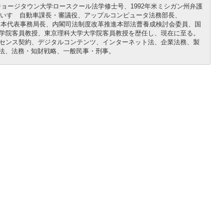
年ジョージタウン大学ロースクール法学修士号、1992年米ミシガン州弁護
録。いすゞ自動車課長・審議役、アップルコンピュータ法務部長、
ance（BSA）日本代表事務局長、内閣司法制度改革推進本部法曹養成検討会委員、国
学院客員教授、東京理科大学大学院客員教授を歴任し、現在に至る。
センス契約、デジタルコンテンツ、インターネット法、企業法務、製
護法、法務・知財戦略、一般民事・刑事。