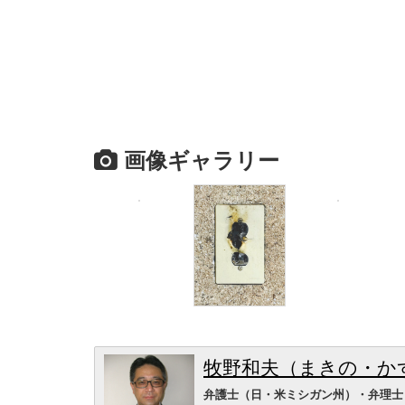
画像ギャラリー
牧野和夫（まきの・か
弁護士（日・米ミシガン州）・弁理士