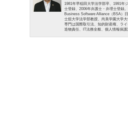
1981年早稲田大学法学部卒、1991
士登録、2006年弁護士・弁理士登
Business Software Alli
士舘大学法学部教授、尚美学園大学大
専門は国際取引法、知的財産権、ライ
造物責任、IT法務全般、個人情報保