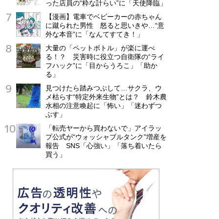
った店員の“粋な計らい”に「天使降臨」
【漫画】電車でベビーカーの赤ちゃん
に蹴られた男性 怒ると思いきや…“意
外な本音”に「なんてすてき！」
大量の「ペットボトル」が楽に運べ
る！？ 災害時に役立つ自衛隊の“ライ
フハック”に「目からうろこ」「助か
る」
見つけたら踏みつぶして…サクラ、ウ
メ枯らす“特定外来生物”とは？ 鈴木農
水相の注意喚起に「怖い」「迷わずつ
ぶす」
「転売ヤーから買わないで」アイラッ
プ公式が“ウォッシャブルタンク”増産を
報告 SNS「心強い」「落ち着いたら
買う」