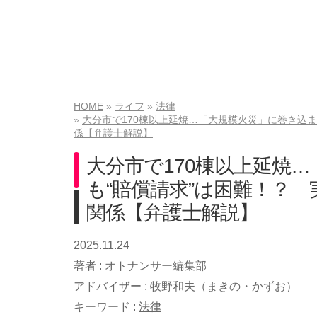
HOME
ライフ
法律
大分市で170棟以上延焼…「大規模火災」に巻き込
係【弁護士解説】
大分市で170棟以上延焼
も“賠償請求”は困難！？
関係【弁護士解説】
2025.11.24
著者 :
オトナンサー編集部
アドバイザー :
牧野和夫（まきの・かずお）
キーワード :
法律