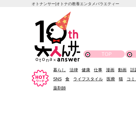
オトナンサー|オトナの教養エンタメバラエティー
TOP
暮らし
法律
健康
仕事
漫画
動画
話
SNS
食
ライフスタイル
医療
猫
コミ
薬剤師