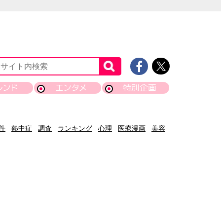
レンド
エンタメ
特別企画
件
熱中症
調査
ランキング
心理
医療漫画
美容