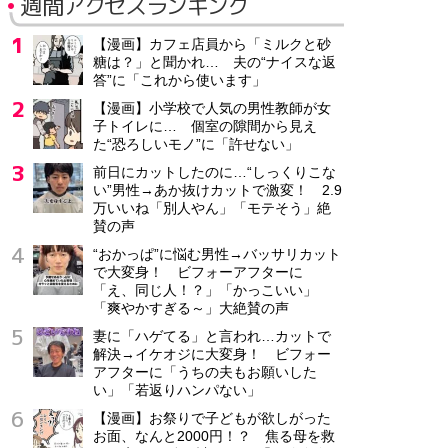
週間アクセスランキング
【漫画】カフェ店員から「ミルクと砂
糖は？」と聞かれ… 夫の“ナイスな返
答”に「これから使います」
【漫画】小学校で人気の男性教師が女
子トイレに… 個室の隙間から見え
た“恐ろしいモノ”に「許せない」
前日にカットしたのに…“しっくりこな
い”男性→あか抜けカットで激変！ 2.9
万いいね「別人やん」「モテそう」絶
賛の声
“おかっぱ”に悩む男性→バッサリカット
で大変身！ ビフォーアフターに
「え、同じ人！？」「かっこいい」
「爽やかすぎる～」大絶賛の声
妻に「ハゲてる」と言われ…カットで
解決→イケオジに大変身！ ビフォー
アフターに「うちの夫もお願いした
い」「若返りハンパない」
【漫画】お祭りで子どもが欲しがった
お面、なんと2000円！？ 焦る母を救