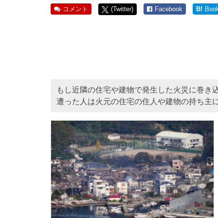
コメント
(Twitter)
Facebook
B!
Boo
もし近隣の住宅や建物で発生した火災に巻き
遭った人は火元の住宅の住人や建物の持ち主