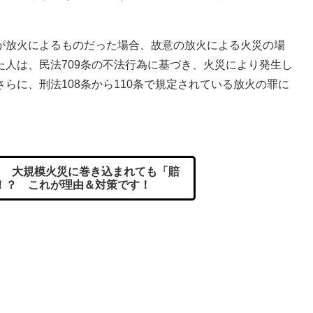
。
放火によるものだった場合、故意の放火による火災の場
人は、民法709条の不法行為に基づき、火災により発生し
らに、刑法108条から110条で規定されている放火の罪に
 大規模火災に巻き込まれても「賠
！？ これが理由＆対策です！