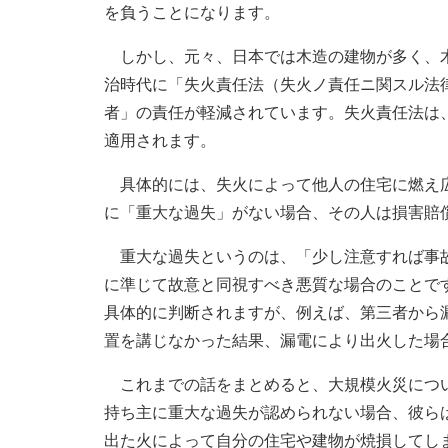
を負うことになります。
しかし、元々、日本では木造の建物が多く、木
治時代に「失火責任法（失火ノ責任ニ関スル法
者」の責任が軽減されています。失火責任法は
適用されます。
具体的には、失火によって他人の住宅に燃え広
に「重大な過失」がない場合、その人は損害賠
重大な過失というのは、「少し注意すれば事故
に準じて故意と同視すべき悪質な場合のことで
具体的に判断されますが、例えば、第三者から
置を講じなかった結果、漏電により出火した場
これまでの話をまとめると、大規模火災につい
持ち主に重大な過失が認められない場合、彼ら
出た火によって自分の住宅や建物が焼損してしま