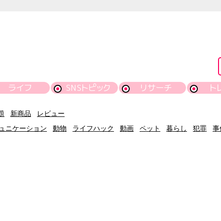
ライフ
SNSトピック
リサーチ
ト
題
新商品
レビュー
ュニケーション
動物
ライフハック
動画
ペット
暮らし
犯罪
事