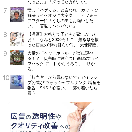
なったよ」「持ってた方がよい」
妻に「ハゲてる」と言われ…カットで
解決→イケオジに大変身！ ビフォー
アフターに「うちの夫もお願いした
い」「若返りハンパない」
【漫画】お祭りで子どもが欲しがった
お面、なんと2000円！？ 焦る母を救
った店員の“粋な計らい”に「天使降臨」
大量の「ペットボトル」が楽に運べ
る！？ 災害時に役立つ自衛隊の“ライ
フハック”に「目からうろこ」「助か
る」
「転売ヤーから買わないで」アイラッ
プ公式が“ウォッシャブルタンク”増産を
報告 SNS「心強い」「落ち着いたら
買う」