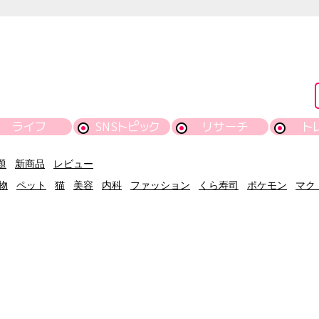
ライフ
SNSトピック
リサーチ
ト
題
新商品
レビュー
物
ペット
猫
美容
内科
ファッション
くら寿司
ポケモン
マク