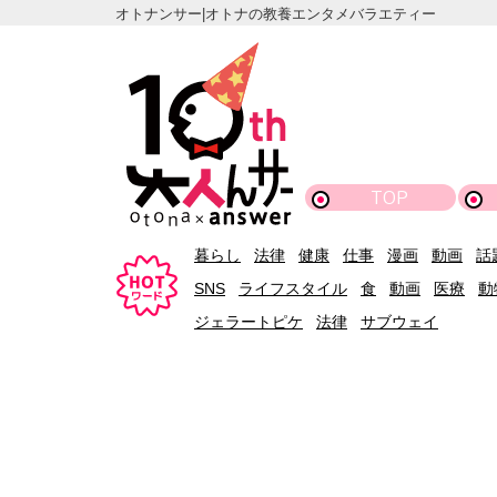
オトナンサー|オトナの教養エンタメバラエティー
TOP
暮らし
法律
健康
仕事
漫画
動画
話
SNS
ライフスタイル
食
動画
医療
動
ジェラートピケ
法律
サブウェイ