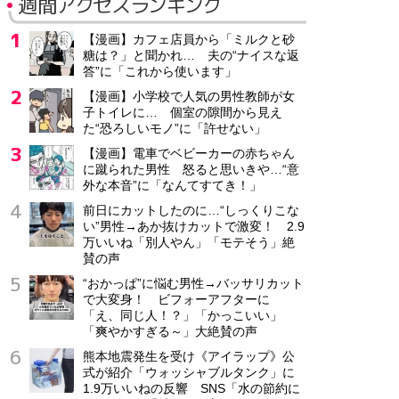
週間アクセスランキング
【漫画】カフェ店員から「ミルクと砂
糖は？」と聞かれ… 夫の“ナイスな返
答”に「これから使います」
【漫画】小学校で人気の男性教師が女
子トイレに… 個室の隙間から見え
た“恐ろしいモノ”に「許せない」
【漫画】電車でベビーカーの赤ちゃん
に蹴られた男性 怒ると思いきや…“意
外な本音”に「なんてすてき！」
前日にカットしたのに…“しっくりこな
い”男性→あか抜けカットで激変！ 2.9
万いいね「別人やん」「モテそう」絶
賛の声
“おかっぱ”に悩む男性→バッサリカット
で大変身！ ビフォーアフターに
「え、同じ人！？」「かっこいい」
「爽やかすぎる～」大絶賛の声
熊本地震発生を受け《アイラップ》公
式が紹介「ウォッシャブルタンク」に
1.9万いいねの反響 SNS「水の節約に