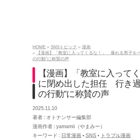
HOME
SNSトピック
漫画
【漫画】「教室に入ってくるな！」 暴れる男子をベ
の行動”に称賛の声
【漫画】「教室に入って
に閉め出した担任 行き過
の行動”に称賛の声
2025.11.10
著者 :
オトナンサー編集部
漫画作者 :
yamamii（やまみー）
キーワード :
日常漫画
•
SNS
•
トラブル漫画