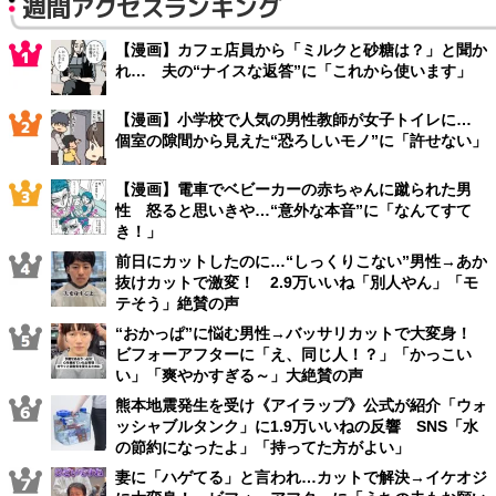
週間アクセスランキング
【漫画】カフェ店員から「ミルクと砂糖は？」と聞か
れ… 夫の“ナイスな返答”に「これから使います」
【漫画】小学校で人気の男性教師が女子トイレに…
個室の隙間から見えた“恐ろしいモノ”に「許せない」
【漫画】電車でベビーカーの赤ちゃんに蹴られた男
性 怒ると思いきや…“意外な本音”に「なんてすて
き！」
前日にカットしたのに…“しっくりこない”男性→あか
抜けカットで激変！ 2.9万いいね「別人やん」「モ
テそう」絶賛の声
“おかっぱ”に悩む男性→バッサリカットで大変身！
ビフォーアフターに「え、同じ人！？」「かっこい
い」「爽やかすぎる～」大絶賛の声
熊本地震発生を受け《アイラップ》公式が紹介「ウォ
ッシャブルタンク」に1.9万いいねの反響 SNS「水
の節約になったよ」「持ってた方がよい」
妻に「ハゲてる」と言われ…カットで解決→イケオジ