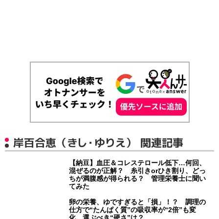
岸百合恵（きし・ゆりえ） 関連記事
【納豆】血圧＆コレステロール低下…何回、
混ぜるのが正解？ 糸引きorひき割り、どっ
ちが満腹感が得られる？ 管理栄養士に聞い
てみた
卵の栄養、ゆですぎると「損」！？ 調理の
仕方で“たんぱく質”の吸収率が“2倍”も変
化…選ぶべき“硬さ”は？