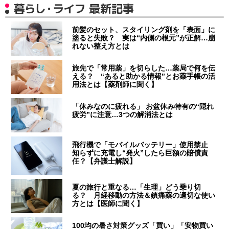
暮らし・ライフ 最新記事
前髪のセット、スタイリング剤を「表面」に
塗ると失敗？ 実は“内側の根元”が正解…崩
れない整え方とは
旅先で「常用薬」を切らした…薬局で何を伝
える？ “あると助かる情報”とお薬手帳の活
用法とは【薬剤師に聞く】
「休みなのに疲れる」 お盆休み特有の“隠れ
疲労”に注意…3つの解消法とは
飛行機で「モバイルバッテリー」使用禁止
知らずに充電し“発火”したら巨額の賠償責
任？【弁護士解説】
夏の旅行と重なる…「生理」どう乗り切
る？ 月経移動の方法＆鎮痛薬の適切な使い
方とは【医師に聞く】
100均の暑さ対策グッズ「買い」「安物買い