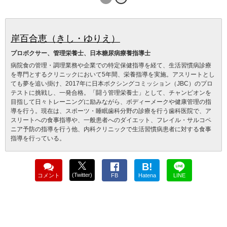
岸百合恵（きし・ゆりえ）
プロボクサー、管理栄養士、日本糖尿病療養指導士
病院食の管理・調理業務や企業での特定保健指導を経て、生活習慣病診療
を専門とするクリニックにおいて5年間、栄養指導を実施。アスリートとし
ても夢を追い掛け、2017年に日本ボクシングコミッション（JBC）のプロ
テストに挑戦し、一発合格。「闘う管理栄養士」として、チャンピオンを
目指して日々トレーニングに励みながら、ボディーメークや健康管理の指
導を行う。現在は、スポーツ・睡眠歯科分野の診療を行う歯科医院で、ア
スリートへの食事指導や、一般患者へのダイエット、フレイル・サルコペ
ニア予防の指導を行う他、内科クリニックで生活習慣病患者に対する食事
指導を行っている。
B!
(Twitter)
コメント
FB
Hatena
LINE