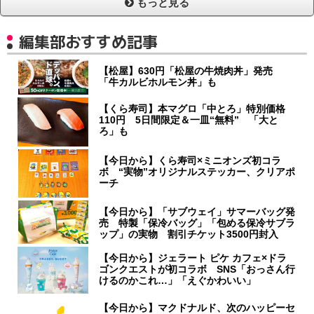
もっと見る
編集部おすすめ記事
【松屋】630円「松屋の牛焼肉丼」発売
「牛カルビホルモン丼」も
【くら寿司】本マグロ「中とろ」特別価格
110円 5日間限定＆一皿“無料” 「大と
ろ」も
【今日から】くら寿司×ミニオンズ初コラ
ボ “実物”オリジナルステッカー、クリアポ
ーチ
【今日から】「サブウェイ」サマーバッグ発
売 特製「保冷バッグ」「包める保冷サブラ
ップ」の実物 割引チケット3500円封入
【今日から】ジェラート ピケ カフェ×ドラ
ゴンクエストが初コラボ SNS「おっさん行
けるのかこれ…」「えぐかわいい」
【今日から】マクドナルド、次のハッピーセ