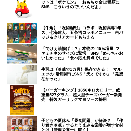
ットは「ポケモン」 おもちゃ全12種類に
SNS「こういうのでいいんだよ」
【牛角】「呪術廻戦」コラボ 呪術高専1年
ズ、七海建人、五条悟コラボメニュー 缶バ
ッジ＆クリアカードもらえる
「でけぇ油揚げ！？」本物の“45％増量”フ
ァミチキのサイズに驚愕 SNS「めっちゃお
いしかった」「食べ応え満点でした」
牛乳は《冷凍で1カ月》保存できる！ マル
エツの“活用術”にSNS「天才ですか」「発想
なかった」
【バーガーキング】1656キロカロリー、総
重量527グラム…超大型チーズバーガー新発
売 特製ガーリックマヨソース採用
子どもの夏休み「昼食問題」が解決？ 「作
り置き冷凍」するとうまみ＆栄養が増す食材
とは【管理栄養士に聞く】