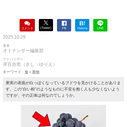
B!
(Twitter)
コメント
FB
Hatena
LINE
2025.10.29
著者 :
オトナンサー編集部
アドバイザー :
岸百合恵（きし・ゆりえ）
キーワード :
食
•
果物
果実の表面が白っぽくなっているブドウを見かけることがありま
す。この“白い粉”のようなものに不安を抱く人も少なくないよう
ですが、その正体は何なのでしょうか。