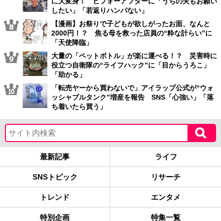
に大変身！ ビフォーアフターに「うちの夫もお願い
したい」「若返りハンパない」
【漫画】お祭りで子どもが欲しがったお面、なんと
2000円！？ 焦る母を救った店員の“粋な計らい”に
「天使降臨」
大量の「ペットボトル」が楽に運べる！？ 災害時に
役立つ自衛隊の“ライフハック”に「目からうろこ」
「助かる」
「転売ヤーから買わないで」アイラップ公式が“ウォ
ッシャブルタンク”増産を報告 SNS「心強い」「落
ち着いたら買う」
最新記事
ライフ
SNSトピック
リサーチ
トレンド
エンタメ
特別企画
特集一覧