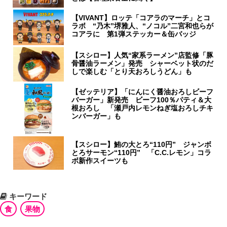
【VIVANT】ロッテ「コアラのマーチ」とコ
ラボ “乃木”堺雅人、“ノコル”二宮和也らが
コアラに 第1弾ステッカー＆缶バッジ
【スシロー】人気“家系ラーメン”店監修「豚
骨醤油ラーメン」発売 シャーベット状のだ
しで楽しむ「とり天おろしうどん」も
【ゼッテリア】「にんにく醤油おろしビーフ
バーガー」新発売 ビーフ100％パティ＆大
根おろし 「瀬戸内レモンねぎ塩おろしチキ
ンバーガー」も
【スシロー】鮪の大とろ“110円” ジャンボ
とろサーモン“110円” 「C.C.レモン」コラ
ボ新作スイーツも
キーワード
食
果物