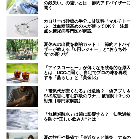
の銭失い」の違いとは 節約アドバイザーに
聞く
カロリーは砂糖の半分…甘味料「マルチトー
ル」は血糖値高めの人が使ってOK？ 注意
点を糖尿病専門医が解説
夏休みの出費を劇的カット！ 節約アドバイ
ザーが教える「0円レジャー」と“おうち外
食”の裏ワザ
「アイスコーヒー」が薄くなる致命的な原因
とは UCCに聞く、自宅でプロの味を再現
する「蒸らし」と「黄金比」
「電気代が安くなる」は危険？ 偽アプリ＆
SNS広告に潜む詐欺のワナ… 被害防ぐ3つの
対策【専門家解説】
「無糖炭酸水」は歯に影響する？ 知覚過敏
を防ぐ“正しい飲み方”とは
夏の旅行や帰省で「身近な人と衝突」するの