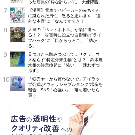
った店員の“粋な計らい”に「天使降臨」
【漫画】電車でベビーカーの赤ちゃん
に蹴られた男性 怒ると思いきや…“意
外な本音”に「なんてすてき！」
大量の「ペットボトル」が楽に運べ
る！？ 災害時に役立つ自衛隊の“ライ
フハック”に「目からうろこ」「助か
る」
見つけたら踏みつぶして…サクラ、ウ
メ枯らす“特定外来生物”とは？ 鈴木農
水相の注意喚起に「怖い」「迷わずつ
ぶす」
「転売ヤーから買わないで」アイラッ
プ公式が“ウォッシャブルタンク”増産を
報告 SNS「心強い」「落ち着いたら
買う」