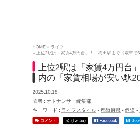
HOME
ライフ
上位2駅は「家賃4万円台」！ 梅田駅まで《電車で3
上位2駅は「家賃4万円台
内の「家賃相場が安い駅2
2025.10.18
著者 :
オトナンサー編集部
キーワード :
ライフスタイル
•
都道府県
•
鉄道
•
コメント
(Twitter)
Facebook
B!
Boo