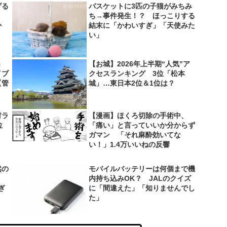
げる
バスケットに3匹の子猫がみちみ
？
ち→事件発生！？ ほっこりする
か
結末に「かわいすぎ」「天使みた
い」
」
【お城】2026年上半期“人気”ア
イブ
クセスランキング 3位「松本
【管
城」…東日本2位＆1位は？
材ラ
【漫画】ほくろ切除の手術中、
位
「痛い」と言っていいか分からず
ガマン 「それ麻酔効いてな
い！」1.4万いいねの反響
然の
モバイルバッテリーは何個まで機
内持ち込みOK？ JALのクイズ
ぎ
に「間違えた」「知りませんでし
た」