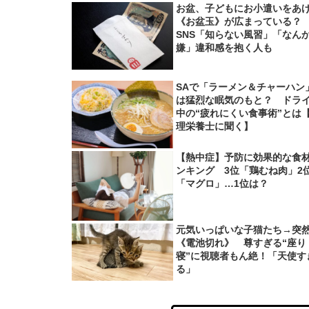
お盆、子どもにお小遣いをあ
《お盆玉》が広まっている
SNS「知らない風習」「なん
嫌」違和感を抱く人も
SAで「ラーメン＆チャーハン
は猛烈な眠気のもと？ ドラ
中の“疲れにくい食事術”とは
理栄養士に聞く】
【熱中症】予防に効果的な食
ンキング 3位「鶏むね肉」2
「マグロ」…1位は？
元気いっぱいな子猫たち→突
《電池切れ》 尊すぎる“座り
寝”に視聴者もん絶！「天使す
る」