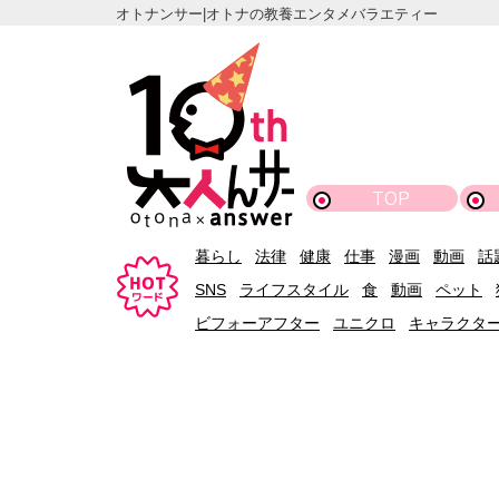
オトナンサー|オトナの教養エンタメバラエティー
TOP
暮らし
法律
健康
仕事
漫画
動画
話
SNS
ライフスタイル
食
動画
ペット
ビフォーアフター
ユニクロ
キャラクタ