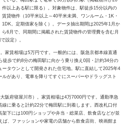
件以上ある駅に限る）。対象物件は、駅徒歩15分以内の
賃貸物件（10平米以上～40平米未満、ワンルーム・1K・
1DK。定期借家を除く）。データ抽出期間は2025年1月か
ら6月で、同期間に掲載された賃貸物件の管理費を含む月
円で設定）。
。家賃相場は5万円です。一般的には、阪急京都本線直通
ら徒歩で約8分の梅田駅に向かう乗り換え0回・計約34分の
ータウンとして開発された住宅地。駅に直結して2025年4
ールがあり、電車を降りてすぐにスーパーやドラッグスト
阪府寝屋川市）。家賃相場は4万7000円です。通勤準急
筋線に乗ると計約22分で梅田駅に到着します。西改札口付
架下には100円ショップや弁当・総菜店、飲食店などが並
かえば、ファッションや家電の店舗から飲食店街、映画館ま