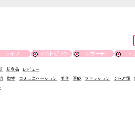
ライフ
SNSトピック
リサーチ
ト
題
新商品
レビュー
猫
動物
コミュニケーション
美容
医療
ファッション
くら寿司
ー