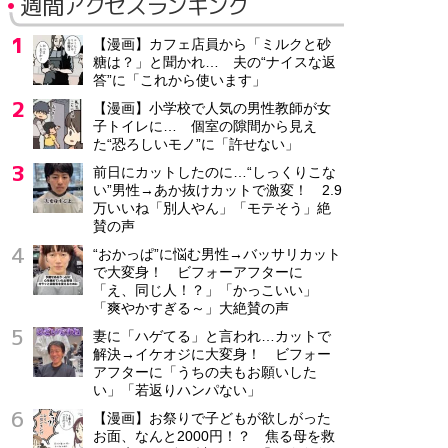
週間アクセスランキング
【漫画】カフェ店員から「ミルクと砂
糖は？」と聞かれ… 夫の“ナイスな返
答”に「これから使います」
【漫画】小学校で人気の男性教師が女
子トイレに… 個室の隙間から見え
た“恐ろしいモノ”に「許せない」
前日にカットしたのに…“しっくりこな
い”男性→あか抜けカットで激変！ 2.9
万いいね「別人やん」「モテそう」絶
賛の声
“おかっぱ”に悩む男性→バッサリカット
で大変身！ ビフォーアフターに
「え、同じ人！？」「かっこいい」
「爽やかすぎる～」大絶賛の声
妻に「ハゲてる」と言われ…カットで
解決→イケオジに大変身！ ビフォー
アフターに「うちの夫もお願いした
い」「若返りハンパない」
【漫画】お祭りで子どもが欲しがった
お面、なんと2000円！？ 焦る母を救