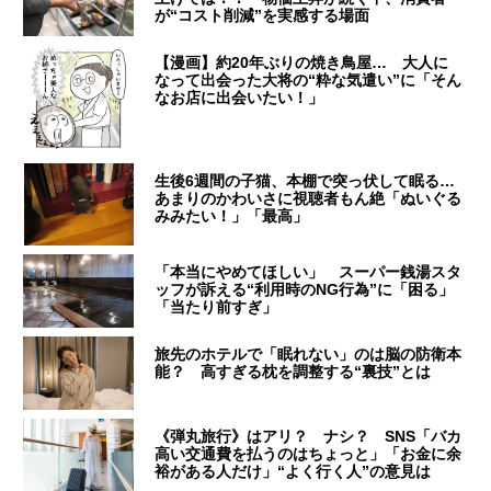
が“コスト削減”を実感する場面
【漫画】約20年ぶりの焼き鳥屋… 大人に
なって出会った大将の“粋な気遣い”に「そん
なお店に出会いたい！」
生後6週間の子猫、本棚で突っ伏して眠る…
あまりのかわいさに視聴者もん絶「ぬいぐる
みみたい！」「最高」
「本当にやめてほしい」 スーパー銭湯スタ
ッフが訴える“利用時のNG行為”に「困る」
「当たり前すぎ」
旅先のホテルで「眠れない」のは脳の防衛本
能？ 高すぎる枕を調整する“裏技”とは
《弾丸旅行》はアリ？ ナシ？ SNS「バカ
高い交通費を払うのはちょっと」「お金に余
裕がある人だけ」“よく行く人”の意見は