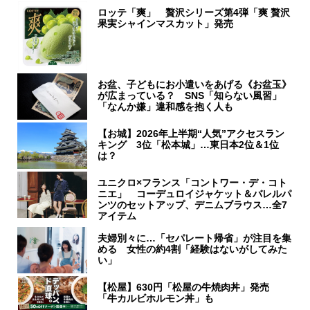
ロッテ「爽」 贅沢シリーズ第4弾「爽 贅沢
果実シャインマスカット」発売
お盆、子どもにお小遣いをあげる《お盆玉》
が広まっている？ SNS「知らない風習」
「なんか嫌」違和感を抱く人も
【お城】2026年上半期“人気”アクセスラン
キング 3位「松本城」…東日本2位＆1位
は？
ユニクロ×フランス「コントワー・デ・コト
ニエ」 コーデュロイジャケット＆バレルパ
ンツのセットアップ、デニムブラウス…全7
アイテム
夫婦別々に…「セパレート帰省」が注目を集
める 女性の約4割「経験はないがしてみた
い」
【松屋】630円「松屋の牛焼肉丼」発売
「牛カルビホルモン丼」も