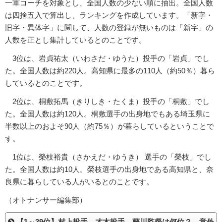
一軍コーチを対象とし、全国人数の少ない順に抽出。全国人数
は四捨五入で算出し、ランキングを作成しています。「新字・
旧字・異体字」に関して、人数の登録が無いものは「新字」の
人数を正とし集計しているとのことです。
3位は、岩貞祐太（いわさだ・ゆうた）投手の「岩貞」でし
た。全国人数は約220人。高知県に最多の110人（約50％）暮ら
しているとのことです。
2位は、桐敷拓馬（きりしき・たくま）投手の「桐敷」でし
た。全国人数は約120人。桐敷選手の出身地でもある埼玉県に
半数以上のおよそ90人（約75％）が暮らしているということで
す。
1位は、榮枝裕貴（さかえだ・ゆうき） 選手の「榮枝」でし
た。全国人数は約10人。榮枝選手の出身地である高知県と、奈
良県に暮らしている人がいるとのことです。
（オトナンサー編集部）
【1～39位】村上投手、才木投手、藤川監督は何位？ 意外