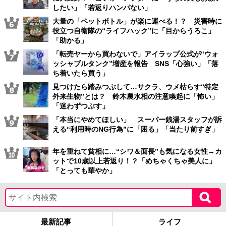
したい」「若返りハンパない」
大量の「ペットボトル」が楽に運べる！？ 災害時に
役立つ自衛隊の“ライフハック”に「目からうろこ」
「助かる」
「転売ヤーから買わないで」アイラップ公式が“ウォ
ッシャブルタンク”増産を報告 SNS「心強い」「落
ち着いたら買う」
見つけたら踏みつぶして…サクラ、ウメ枯らす“特定
外来生物”とは？ 鈴木農水相の注意喚起に「怖い」
「迷わずつぶす」
「本当にやめてほしい」 スーパー銭湯スタッフが訴
える“利用時のNG行為”に「困る」「当たり前すぎ」
年を重ねて貧相に…“シワ＆面長”も気になる女性→カ
ットで10歳以上若返り！？「めちゃくちゃ美人に」
「とっても華やか」
最新記事
ライフ