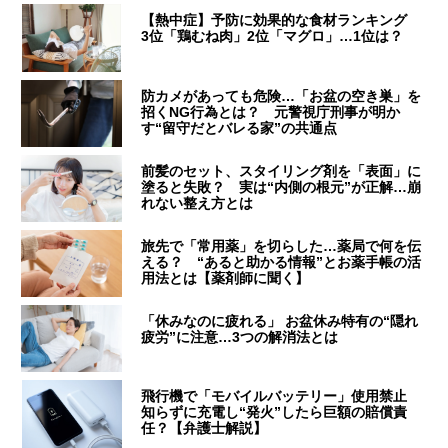
【熱中症】予防に効果的な食材ランキング
3位「鶏むね肉」2位「マグロ」…1位は？
防カメがあっても危険…「お盆の空き巣」を
招くNG行為とは？ 元警視庁刑事が明か
す“留守だとバレる家”の共通点
前髪のセット、スタイリング剤を「表面」に
塗ると失敗？ 実は“内側の根元”が正解…崩
れない整え方とは
旅先で「常用薬」を切らした…薬局で何を伝
える？ “あると助かる情報”とお薬手帳の活
用法とは【薬剤師に聞く】
「休みなのに疲れる」 お盆休み特有の“隠れ
疲労”に注意…3つの解消法とは
飛行機で「モバイルバッテリー」使用禁止
知らずに充電し“発火”したら巨額の賠償責
任？【弁護士解説】