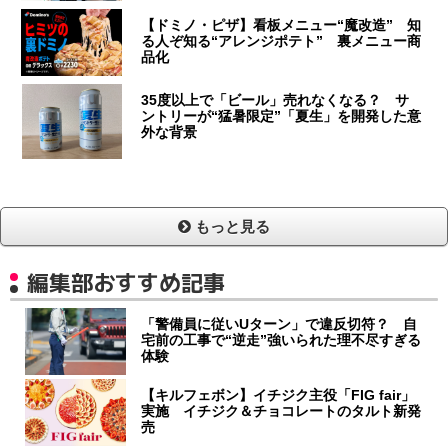
【ドミノ・ピザ】看板メニュー“魔改造” 知
る人ぞ知る“アレンジポテト” 裏メニュー商
品化
35度以上で「ビール」売れなくなる？ サ
ントリーが“猛暑限定”「夏生」を開発した意
外な背景
もっと見る
編集部おすすめ記事
「警備員に従いUターン」で違反切符？ 自
宅前の工事で“逆走”強いられた理不尽すぎる
体験
【キルフェボン】イチジク主役「FIG fair」
実施 イチジク＆チョコレートのタルト新発
売