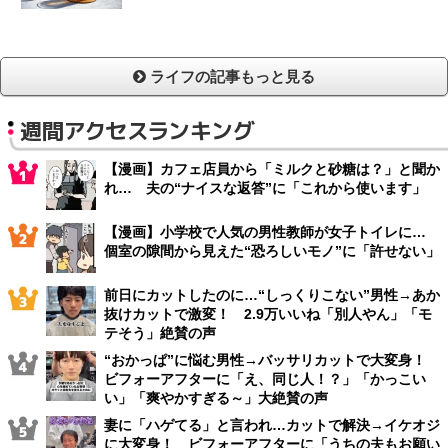
ライフの記事もっと見る
週間アクセスランキング
【漫画】カフェ店員から「ミルクと砂糖は？」と聞か
れ… 夫の“ナイスな返答”に「これから使います」
【漫画】小学校で人気の男性教師が女子トイレに…
個室の隙間から見えた“恐ろしいモノ”に「許せない」
前日にカットしたのに…“しっくりこない”男性→あか
抜けカットで激変！ 2.9万いいね「別人やん」「モ
テそう」絶賛の声
“おかっぱ”に悩む男性→バッサリカットで大変身！
ビフォーアフターに「え、同じ人！？」「かっこい
い」「爽やかすぎる～」大絶賛の声
妻に「ハゲてる」と言われ…カットで解決→イケオジ
に大変身！ ビフォーアフターに「うちの夫もお願い