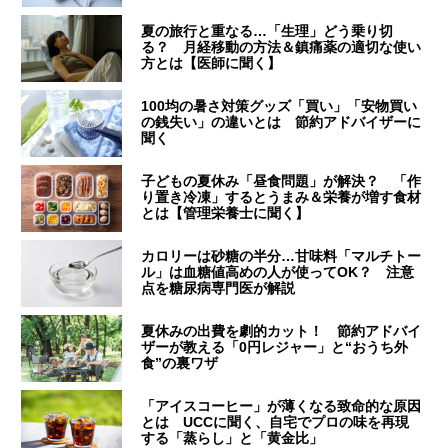
夏の旅行と重なる…「生理」どう乗り切
る？ 月経移動の方法＆鎮痛薬の適切な使い
方とは【医師に聞く】
100均の暑さ対策グッズ「買い」「安物買い
の銭失い」の違いとは 節約アドバイザーに
聞く
子どもの夏休み「昼食問題」が解決？ 「作
り置き冷凍」するとうまみ＆栄養が増す食材
とは【管理栄養士に聞く】
カロリーは砂糖の半分…甘味料「マルチトー
ル」は血糖値高めの人が使ってOK？ 注意
点を糖尿病専門医が解説
夏休みの出費を劇的カット！ 節約アドバイ
ザーが教える「0円レジャー」と“おうち外
食”の裏ワザ
「アイスコーヒー」が薄くなる致命的な原因
とは UCCに聞く、自宅でプロの味を再現
する「蒸らし」と「黄金比」