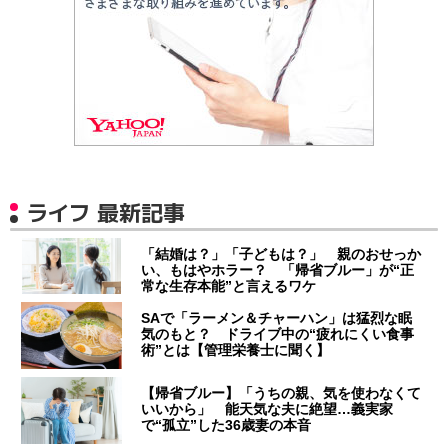
ライフ 最新記事
「結婚は？」「子どもは？」 親のおせっか
い、もはやホラー？ 「帰省ブルー」が“正
常な生存本能”と言えるワケ
SAで「ラーメン＆チャーハン」は猛烈な眠
気のもと？ ドライブ中の“疲れにくい食事
術”とは【管理栄養士に聞く】
【帰省ブルー】「うちの親、気を使わなくて
いいから」 能天気な夫に絶望…義実家
で“孤立”した36歳妻の本音