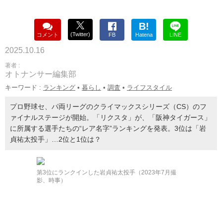
B!
(Twitter)
コメント
FB
Hatena
LINE
2025.10.16
著者 :
オトナンサー編集部
キーワード :
ランキング
•
暮らし
•
調査
•
ライフスタイル
プロ野球セ、パ両リーグのクライマックスシリーズ（CS）のフ
ァイナルステージが開始。「リクスタ」が、「阪神タイガース」
に所属する選手たちの“レア名字”ランキングを発表。3位は「岩
貞祐太投手」…2位と1位は？
第3位にランクインした岩貞祐太投手（2023年7月撮
影、時事）