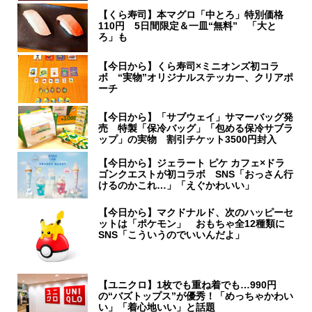
【くら寿司】本マグロ「中とろ」特別価格
110円 5日間限定＆一皿“無料” 「大と
ろ」も
【今日から】くら寿司×ミニオンズ初コラ
ボ “実物”オリジナルステッカー、クリアポ
ーチ
【今日から】「サブウェイ」サマーバッグ発
売 特製「保冷バッグ」「包める保冷サブラ
ップ」の実物 割引チケット3500円封入
【今日から】ジェラート ピケ カフェ×ドラ
ゴンクエストが初コラボ SNS「おっさん行
けるのかこれ…」「えぐかわいい」
【今日から】マクドナルド、次のハッピーセ
ットは「ポケモン」 おもちゃ全12種類に
SNS「こういうのでいいんだよ」
【ユニクロ】1枚でも重ね着でも…990円
の“バズトップス”が優秀！「めっちゃかわい
い」「着心地いい」と話題