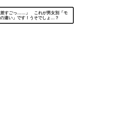
差すごっ……」 これが男女別「モ
の違い」です！うそでしょ…？