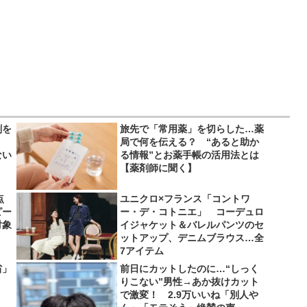
剤を
旅先で「常用薬」を切らした…薬
局で何を伝える？ “あると助か
ない
る情報”とお薬手帳の活用法とは
【薬剤師に聞く】
点
ユニクロ×フランス「コントワ
ピー
ー・デ・コトニエ」 コーデュロ
対象
イジャケット＆バレルパンツのセ
ットアップ、デニムブラウス…全
7アイテム
省」
前日にカットしたのに…“しっく
りこない”男性→あか抜けカット
で激変！ 2.9万いいね「別人や