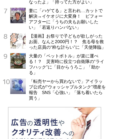
なったよ」「持ってた方がよい」
妻に「ハゲてる」と言われ…カットで
解決→イケオジに大変身！ ビフォー
アフターに「うちの夫もお願いした
い」「若返りハンパない」
【漫画】お祭りで子どもが欲しがった
お面、なんと2000円！？ 焦る母を救
った店員の“粋な計らい”に「天使降臨」
大量の「ペットボトル」が楽に運べ
る！？ 災害時に役立つ自衛隊の“ライ
フハック”に「目からうろこ」「助か
る」
「転売ヤーから買わないで」アイラッ
プ公式が“ウォッシャブルタンク”増産を
報告 SNS「心強い」「落ち着いたら
買う」