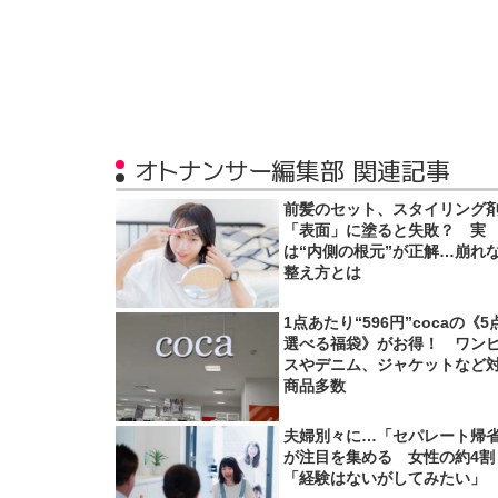
オトナンサー編集部 関連記事
前髪のセット、スタイリング
「表面」に塗ると失敗？ 実
は“内側の根元”が正解…崩れ
整え方とは
1点あたり“596円”cocaの《5
選べる福袋》がお得！ ワン
スやデニム、ジャケットなど
商品多数
夫婦別々に…「セパレート帰
が注目を集める 女性の約4割
「経験はないがしてみたい」