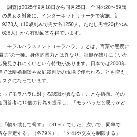
調査は2025年9月18日から同月25日、全国の20〜59歳
の男女を対象に、インターネットリサーチで実施。計
9378人（10歳刻みで男女各1250人。ただし男性20代のみ
628人）から有効回答を得ています。
「モラルハラスメント（モラハラ）」とは、言葉や態度に
暴力”の一種。身体的暴力とは異なり、証拠が残りにくいた
発見されにくいという特徴があります。日本では2000年
年では離婚相談や家庭裁判所の現場で使われることも増え
リスクになっています。
ってモラハラに対する認識が異なる」ことを指摘。その
全回答者に10個の行為を提示し、「モラハラだと思うかど
「物を壊して脅す」（81％）でした。次いで、同率で
格を否定する」（各79％）、「外出や交友を制限する」