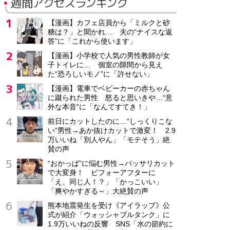
週間アクセスランキング
【漫画】カフェ店員から「ミルクと砂
糖は？」と聞かれ… 夫の“ナイスな返
答”に「これから使います」
【漫画】小学校で人気の男性教師が女
子トイレに… 個室の隙間から見え
た“恐ろしいモノ”に「許せない」
【漫画】電車でベビーカーの赤ちゃん
に蹴られた男性 怒ると思いきや…“意
外な本音”に「なんてすてき！」
前日にカットしたのに…“しっくりこな
い”男性→あか抜けカットで激変！ 2.9
万いいね「別人やん」「モテそう」絶
賛の声
“おかっぱ”に悩む男性→バッサリカット
で大変身！ ビフォーアフターに
「え、同じ人！？」「かっこいい」
「爽やかすぎる～」大絶賛の声
熊本地震発生を受け《アイラップ》公
式が紹介「ウォッシャブルタンク」に
1.9万いいねの反響 SNS「水の節約に