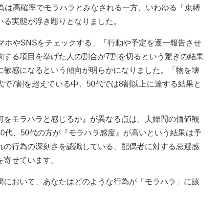
行為は高確率でモラハラとみなされる一方、いわゆる「束縛
いる実態が浮き彫りとなりました。
マホやSNSをチェックする」「行動や予定を逐一報告させ
関する項目を挙げた人の割合が7割を切るという驚きの結果
に敏感になるという傾向が明らかになりました。「物を壊
で7割を超えている中、50代では8割以上に達する結果と
をモラハラと感じるか』が異なる点は、夫婦間の価値観
0代、50代の方が『モラハラ感度』が高いという結果は予
れの行為の深刻さを認識している、配偶者に対する忌避感
を寄せています。
において、あなたはどのような行為が「モラハラ」に該