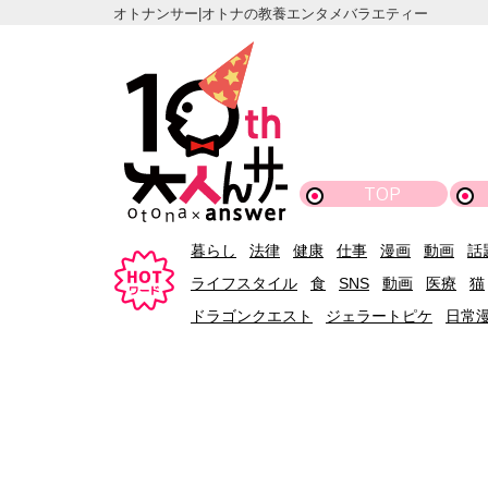
オトナンサー|オトナの教養エンタメバラエティー
TOP
暮らし
法律
健康
仕事
漫画
動画
話
ライフスタイル
食
SNS
動画
医療
猫
ドラゴンクエスト
ジェラートピケ
日常