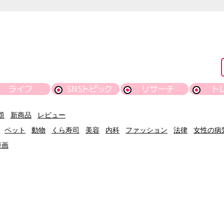
ライフ
SNSトピック
リサーチ
ト
題
新商品
レビュー
ペット
動物
くら寿司
美容
内科
ファッション
法律
女性の病
漫画