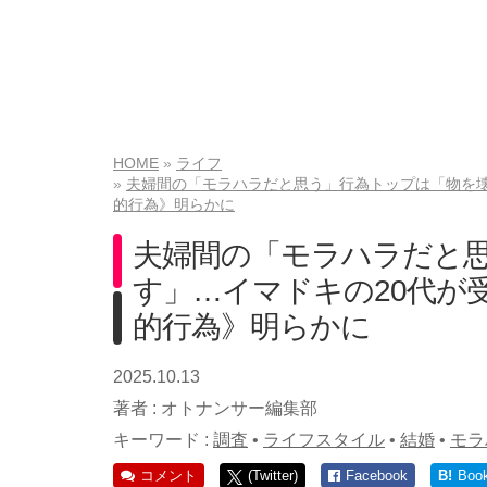
HOME
ライフ
夫婦間の「モラハラだと思う」行為トップは「物を壊
的行為》明らかに
夫婦間の「モラハラだと
す」…イマドキの20代が
的行為》明らかに
2025.10.13
著者 :
オトナンサー編集部
キーワード :
調査
•
ライフスタイル
•
結婚
•
モラ
コメント
(Twitter)
Facebook
B!
Boo