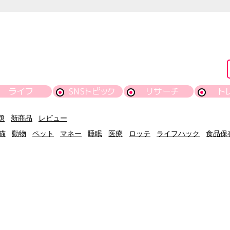
ライフ
SNSトピック
リサーチ
ト
題
新商品
レビュー
猫
動物
ペット
マネー
睡眠
医療
ロッテ
ライフハック
食品保