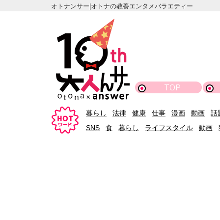
オトナンサー|オトナの教養エンタメバラエティー
TOP
暮らし
法律
健康
仕事
漫画
動画
話
SNS
食
暮らし
ライフスタイル
動画