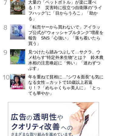
大量の「ペットボトル」が楽に運べ
る！？ 災害時に役立つ自衛隊の“ライ
フハック”に「目からうろこ」「助か
る」
「転売ヤーから買わないで」アイラッ
プ公式が“ウォッシャブルタンク”増産を
報告 SNS「心強い」「落ち着いたら
買う」
見つけたら踏みつぶして…サクラ、ウ
メ枯らす“特定外来生物”とは？ 鈴木農
水相の注意喚起に「怖い」「迷わずつ
ぶす」
年を重ねて貧相に…“シワ＆面長”も気に
なる女性→カットで10歳以上若返
り！？「めちゃくちゃ美人に」「とっ
ても華やか」