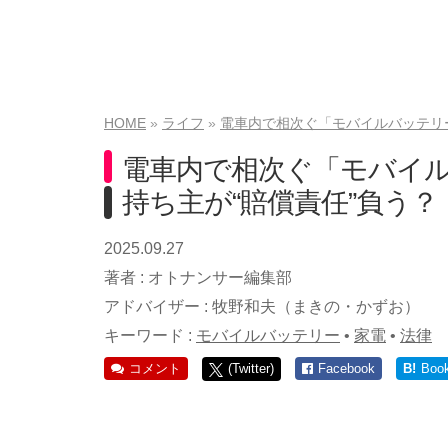
HOME
ライフ
電車内で相次ぐ「モバイルバッテリ
電車内で相次ぐ「モバイ
持ち主が“賠償責任”負う
2025.09.27
著者 :
オトナンサー編集部
アドバイザー :
牧野和夫（まきの・かずお）
キーワード :
モバイルバッテリー
•
家電
•
法律
コメント
(Twitter)
Facebook
B!
Boo