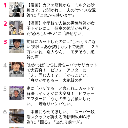
【漫画】カフェ店員から「ミルクと砂
糖は？」と聞かれ… 夫の“ナイスな返
答”に「これから使います」
【漫画】小学校で人気の男性教師が女
子トイレに… 個室の隙間から見え
た“恐ろしいモノ”に「許せない」
前日にカットしたのに…“しっくりこな
い”男性→あか抜けカットで激変！ 2.9
万いいね「別人やん」「モテそう」絶
賛の声
“おかっぱ”に悩む男性→バッサリカット
で大変身！ ビフォーアフターに
「え、同じ人！？」「かっこいい」
「爽やかすぎる～」大絶賛の声
妻に「ハゲてる」と言われ…カットで
解決→イケオジに大変身！ ビフォー
アフターに「うちの夫もお願いした
い」「若返りハンパない」
「本当にやめてほしい」 スーパー銭
湯スタッフが訴える“利用時のNG行
為”に「困る」「当たり前すぎ」