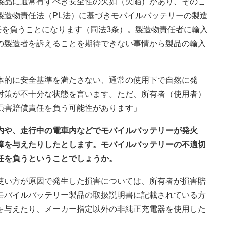
製品に通常有すべき安全性の欠如（欠陥）があり、そのこ
製造物責任法（PL法）に基づきモバイルバッテリーの製造
任を負うことになります（同法3条）。製造物責任者に輸入
の製造者を訴えることを期待できない事情から製品の輸入
体的に安全基準を満たさない、通常の使用下で自然に発
対策が不十分な状態を言います。ただ、所有者（使用者）
損害賠償責任を負う可能性があります」
物内や、走行中の電車内などでモバイルバッテリーが発火
障を与えたりしたとします。モバイルバッテリーの不適切
任を負うということでしょうか。
使い方が原因で発生した損害については、所有者が損害賠
モバイルバッテリー製品の取扱説明書に記載されている方
を与えたり、メーカー指定以外の非純正充電器を使用した