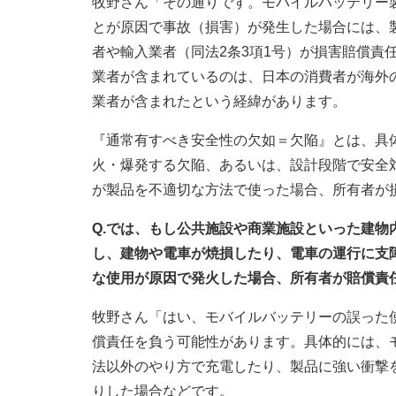
牧野さん「その通りです。モバイルバッテリー
とが原因で事故（損害）が発生した場合には、
者や輸入業者（同法2条3項1号）が損害賠償責
業者が含まれているのは、日本の消費者が海外
業者が含まれたという経緯があります。
『通常有すべき安全性の欠如＝欠陥』とは、具
火・爆発する欠陥、あるいは、設計段階で安全
が製品を不適切な方法で使った場合、所有者が
Q.では、もし公共施設や商業施設といった建
し、建物や電車が焼損したり、電車の運行に支
な使用が原因で発火した場合、所有者が賠償責
牧野さん「はい、モバイルバッテリーの誤った
償責任を負う可能性があります。具体的には、
法以外のやり方で充電したり、製品に強い衝撃
りした場合などです。