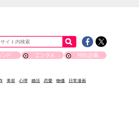
レンド
エンタメ
特別企画
存
美容
心理
婚活
恋愛
物価
日常漫画