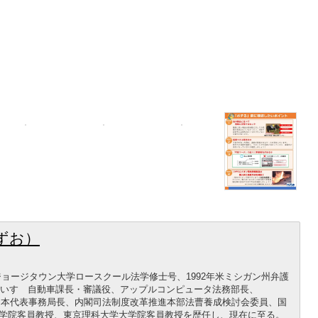
ずお）
年ジョージタウン大学ロースクール法学修士号、1992年米ミシガン州弁護
録。いすゞ自動車課長・審議役、アップルコンピュータ法務部長、
ance（BSA）日本代表事務局長、内閣司法制度改革推進本部法曹養成検討会委員、国
学院客員教授、東京理科大学大学院客員教授を歴任し、現在に至る。