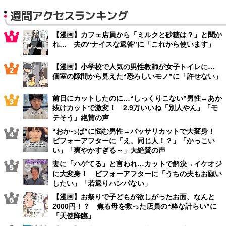
週間アクセスランキング
【漫画】カフェ店員から「ミルクと砂糖は？」と聞か
れ… 夫の“ナイスな返答”に「これから使います」
【漫画】小学校で人気の男性教師が女子トイレに…
個室の隙間から見えた“恐ろしいモノ”に「許せない」
前日にカットしたのに…“しっくりこない”男性→あか
抜けカットで激変！ 2.9万いいね「別人やん」「モ
テそう」絶賛の声
“おかっぱ”に悩む男性→バッサリカットで大変身！
ビフォーアフターに「え、同じ人！？」「かっこい
い」「爽やかすぎる～」大絶賛の声
妻に「ハゲてる」と言われ…カットで解決→イケオジ
に大変身！ ビフォーアフターに「うちの夫もお願い
したい」「若返りハンパない」
【漫画】お祭りで子どもが欲しがったお面、なんと
2000円！？ 焦る母を救った店員の“粋な計らい”に
「天使降臨」