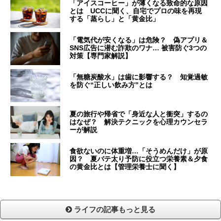
「アイスコーヒー」が薄くなる致命的な原因
とは UCCに聞く、自宅でプロの味を再現
する「蒸らし」と「黄金比」
「電気代が安くなる」は危険？ 偽アプリ＆
SNS広告に潜む詐欺のワナ… 被害防ぐ3つの
対策【専門家解説】
「無糖炭酸水」は歯に影響する？ 知覚過敏
を防ぐ“正しい飲み方”とは
夏の旅行や帰省で「身近な人と衝突」するの
はなぜ？ 解決テクニックを心理カウンセラ
ーが解説
食欲ないのに体重増…「そうめんだけ」が原
因？ 夏バテ太り予防に役立つ栄養素＆夕食
の黄金比とは【管理栄養士に聞く】
ライフの記事もっと見る