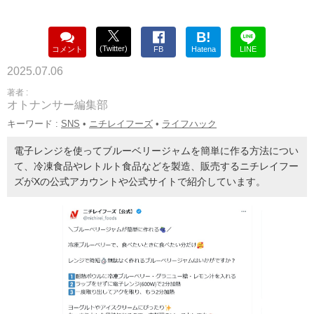
B!
(Twitter)
コメント
FB
Hatena
LINE
2025.07.06
著者 :
オトナンサー編集部
キーワード :
SNS
•
ニチレイフーズ
•
ライフハック
電子レンジを使ってブルーベリージャムを簡単に作る方法につい
て、冷凍食品やレトルト食品などを製造、販売するニチレイフー
ズがXの公式アカウントや公式サイトで紹介しています。