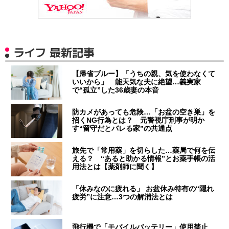
ライフ 最新記事
【帰省ブルー】「うちの親、気を使わなくて
いいから」 能天気な夫に絶望…義実家
で“孤立”した36歳妻の本音
防カメがあっても危険…「お盆の空き巣」を
招くNG行為とは？ 元警視庁刑事が明か
す“留守だとバレる家”の共通点
旅先で「常用薬」を切らした…薬局で何を伝
える？ “あると助かる情報”とお薬手帳の活
用法とは【薬剤師に聞く】
「休みなのに疲れる」 お盆休み特有の“隠れ
疲労”に注意…3つの解消法とは
飛行機で「モバイルバッテリー」使用禁止