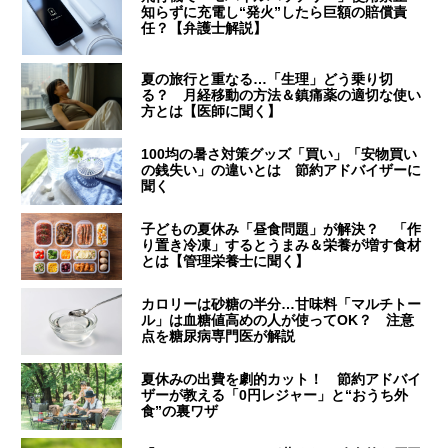
知らずに充電し“発火”したら巨額の賠償責
任？【弁護士解説】
夏の旅行と重なる…「生理」どう乗り切
る？ 月経移動の方法＆鎮痛薬の適切な使い
方とは【医師に聞く】
100均の暑さ対策グッズ「買い」「安物買い
の銭失い」の違いとは 節約アドバイザーに
聞く
子どもの夏休み「昼食問題」が解決？ 「作
り置き冷凍」するとうまみ＆栄養が増す食材
とは【管理栄養士に聞く】
カロリーは砂糖の半分…甘味料「マルチトー
ル」は血糖値高めの人が使ってOK？ 注意
点を糖尿病専門医が解説
夏休みの出費を劇的カット！ 節約アドバイ
ザーが教える「0円レジャー」と“おうち外
食”の裏ワザ