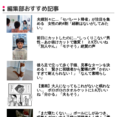
編集部おすすめ記事
夫婦別々に…「セパレート帰省」が注目を集
める 女性の約4割「経験はないがしてみた
い」
前日にカットしたのに…“しっくりこない”男
性→あか抜けカットで激変！ 2.9万いいね
「別人やん」「モテそう」絶賛の声
後ろ足で立って歩く子猫、見事なターンを決
める！ 賢さに視聴者から驚嘆の声「かわい
すぎて耐えられない！」「なんて素晴らし
い」
【漫画】大人になってもこれがないと眠れな
い… ボロボロのタオルケットに1.6万いい
ね「分かる」「夫もそう」
「まだ寝たくない…」ポールにしがみつき、