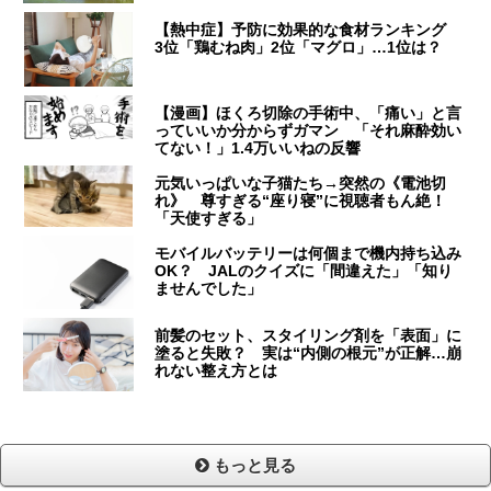
【熱中症】予防に効果的な食材ランキング
3位「鶏むね肉」2位「マグロ」…1位は？
【漫画】ほくろ切除の手術中、「痛い」と言
っていいか分からずガマン 「それ麻酔効い
てない！」1.4万いいねの反響
元気いっぱいな子猫たち→突然の《電池切
れ》 尊すぎる“座り寝”に視聴者もん絶！
「天使すぎる」
モバイルバッテリーは何個まで機内持ち込み
OK？ JALのクイズに「間違えた」「知り
ませんでした」
前髪のセット、スタイリング剤を「表面」に
塗ると失敗？ 実は“内側の根元”が正解…崩
れない整え方とは
もっと見る