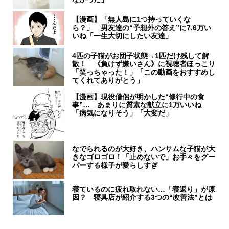
【漫画】「無人島に1つ持っていくな
ら？」 男友達の“予想外の答え”に7.6万い
いね「一生大切にしたい友達」
4匹の子猫がお団子状態→1匹だけ残して解
散！ 《負けず嫌いさん》に視聴者ほっこり
「笑っちゃった！」「この動画をおすすめし
てくれてありがとう」
【漫画】現役僧侶が明かした“修行中の食
事”… あまりに質素な献立に1万いいね
「病気になりそう」「大変だ」
なでられるのが大好き、ハンサムな子猫が大
きなゴロゴロ！「止めないで」お手々をグー
パーする様子が愛らしすぎ
寝ているのに疲れ取れない…「寝返り」が原
因？ 寝具店が紹介する3つの“改善法”とは