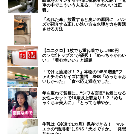
眠気をガマンする子猫に視聴者もん絶！「電
車の中でこういう人見る」「かわいいは正
義」
「ぬれた傘」放置すると臭いの原因に ハン
ズが紹介する正しい洗い方＆水弾き力を復活
させる方法
【ユニクロ】1枚でも重ね着でも…990円
の“バズトップス”が優秀！「めっちゃかわい
い」「着心地いい」と話題
「でけぇ油揚げ！？」本物の“45％増量”フ
ァミチキのサイズに驚愕 SNS「めっちゃお
いしかった」「食べ応え満点でした」
年を重ねて貧相に…“シワ＆面長”も気になる
女性→カットで10歳以上若返り！？「めち
ゃくちゃ美人に」「とっても華やか」
牛乳は《冷凍で1カ月》保存できる！ マル
エツの“活用術”にSNS「天才ですか」「発想
なかった」