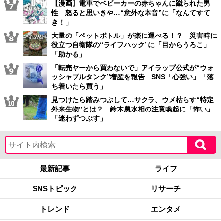
【漫画】電車でベビーカーの赤ちゃんに蹴られた男
性 怒ると思いきや…“意外な本音”に「なんてすて
き！」
大量の「ペットボトル」が楽に運べる！？ 災害時に
役立つ自衛隊の“ライフハック”に「目からうろこ」
「助かる」
「転売ヤーから買わないで」アイラップ公式が“ウォ
ッシャブルタンク”増産を報告 SNS「心強い」「落
ち着いたら買う」
見つけたら踏みつぶして…サクラ、ウメ枯らす“特定
外来生物”とは？ 鈴木農水相の注意喚起に「怖い」
「迷わずつぶす」
最新記事
ライフ
SNSトピック
リサーチ
トレンド
エンタメ