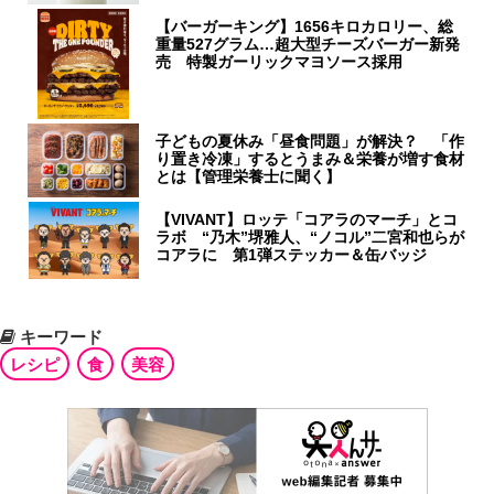
【バーガーキング】1656キロカロリー、総
重量527グラム…超大型チーズバーガー新発
売 特製ガーリックマヨソース採用
子どもの夏休み「昼食問題」が解決？ 「作
り置き冷凍」するとうまみ＆栄養が増す食材
とは【管理栄養士に聞く】
【VIVANT】ロッテ「コアラのマーチ」とコ
ラボ “乃木”堺雅人、“ノコル”二宮和也らが
コアラに 第1弾ステッカー＆缶バッジ
キーワード
レシピ
食
美容