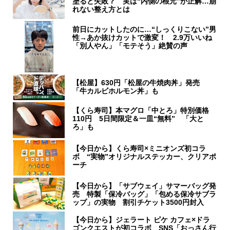
塗ると失敗？ 実は“内側の根元”が正解…崩
れない整え方とは
前日にカットしたのに…“しっくりこない”男
性→あか抜けカットで激変！ 2.9万いいね
「別人やん」「モテそう」絶賛の声
【松屋】630円「松屋の牛焼肉丼」発売
「牛カルビホルモン丼」も
【くら寿司】本マグロ「中とろ」特別価格
110円 5日間限定＆一皿“無料” 「大と
ろ」も
【今日から】くら寿司×ミニオンズ初コラ
ボ “実物”オリジナルステッカー、クリアポ
ーチ
【今日から】「サブウェイ」サマーバッグ発
売 特製「保冷バッグ」「包める保冷サブラ
ップ」の実物 割引チケット3500円封入
【今日から】ジェラート ピケ カフェ×ドラ
ゴンクエストが初コラボ SNS「おっさん行