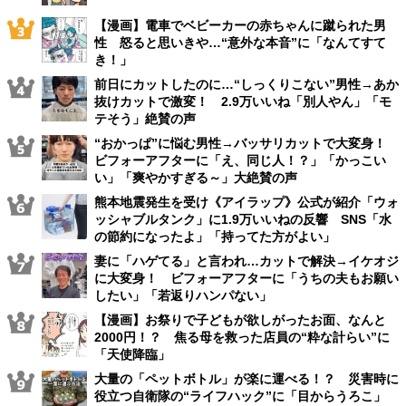
【漫画】電車でベビーカーの赤ちゃんに蹴られた男
性 怒ると思いきや…“意外な本音”に「なんてすて
き！」
前日にカットしたのに…“しっくりこない”男性→あか
抜けカットで激変！ 2.9万いいね「別人やん」「モ
テそう」絶賛の声
“おかっぱ”に悩む男性→バッサリカットで大変身！
ビフォーアフターに「え、同じ人！？」「かっこい
い」「爽やかすぎる～」大絶賛の声
熊本地震発生を受け《アイラップ》公式が紹介「ウォ
ッシャブルタンク」に1.9万いいねの反響 SNS「水
の節約になったよ」「持ってた方がよい」
妻に「ハゲてる」と言われ…カットで解決→イケオジ
に大変身！ ビフォーアフターに「うちの夫もお願い
したい」「若返りハンパない」
【漫画】お祭りで子どもが欲しがったお面、なんと
2000円！？ 焦る母を救った店員の“粋な計らい”に
「天使降臨」
大量の「ペットボトル」が楽に運べる！？ 災害時に
役立つ自衛隊の“ライフハック”に「目からうろこ」