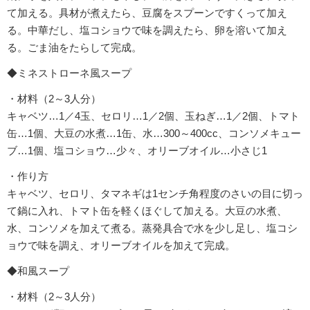
て加える。具材が煮えたら、豆腐をスプーンですくって加え
る。中華だし、塩コショウで味を調えたら、卵を溶いて加え
る。ごま油をたらして完成。
◆ミネストローネ風スープ
・材料（2～3人分）
キャベツ…1／4玉、セロリ…1／2個、玉ねぎ…1／2個、トマト
缶…1個、大豆の水煮…1缶、水…300～400cc、コンソメキュー
ブ…1個、塩コショウ…少々、オリーブオイル…小さじ1
・作り方
キャベツ、セロリ、タマネギは1センチ角程度のさいの目に切っ
て鍋に入れ、トマト缶を軽くほぐして加える。大豆の水煮、
水、コンソメを加えて煮る。蒸発具合で水を少し足し、塩コシ
ョウで味を調え、オリーブオイルを加えて完成。
◆和風スープ
・材料（2～3人分）