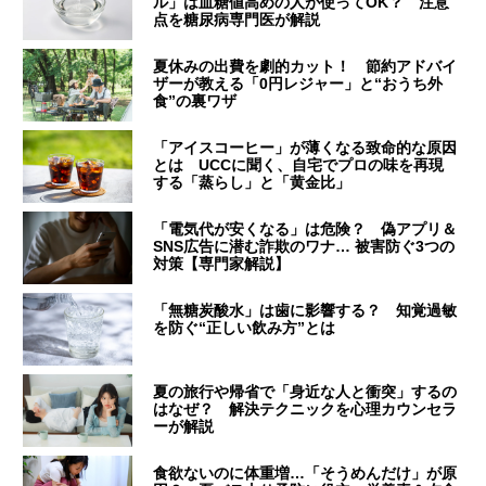
ル」は血糖値高めの人が使ってOK？ 注意
点を糖尿病専門医が解説
夏休みの出費を劇的カット！ 節約アドバイ
ザーが教える「0円レジャー」と“おうち外
食”の裏ワザ
「アイスコーヒー」が薄くなる致命的な原因
とは UCCに聞く、自宅でプロの味を再現
する「蒸らし」と「黄金比」
「電気代が安くなる」は危険？ 偽アプリ＆
SNS広告に潜む詐欺のワナ… 被害防ぐ3つの
対策【専門家解説】
「無糖炭酸水」は歯に影響する？ 知覚過敏
を防ぐ“正しい飲み方”とは
夏の旅行や帰省で「身近な人と衝突」するの
はなぜ？ 解決テクニックを心理カウンセラ
ーが解説
食欲ないのに体重増…「そうめんだけ」が原