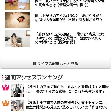
因？ 夏バテ太り予防に役立つ栄養素＆夕食
の黄金比とは【管理栄養士に聞く】
風呂上がりのアイスはNG？ 夏にやりがち
な“3つの食習慣”が「不眠」引き起こすワケ
「歩けないほどの激痛」 暑いと“痛風”にな
りやすいのは脱水が原因？ 注意すべき人
の“特徴”とは【医師解説】
ライフの記事もっと見る
週間アクセスランキング
【漫画】カフェ店員から「ミルクと砂糖は？」と聞か
れ… 夫の“ナイスな返答”に「これから使います」
【漫画】小学校で人気の男性教師が女子トイレに…
個室の隙間から見えた“恐ろしいモノ”に「許せない」