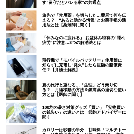
す“留守だとバレる家”の共通点
旅先で「常用薬」を切らした…薬局で何を伝
える？ “あると助かる情報”とお薬手帳の活
用法とは【薬剤師に聞く】
「休みなのに疲れる」 お盆休み特有の“隠れ
疲労”に注意…3つの解消法とは
飛行機で「モバイルバッテリー」使用禁止
知らずに充電し“発火”したら巨額の賠償責
任？【弁護士解説】
夏の旅行と重なる…「生理」どう乗り切
る？ 月経移動の方法＆鎮痛薬の適切な使い
方とは【医師に聞く】
100均の暑さ対策グッズ「買い」「安物買い
の銭失い」の違いとは 節約アドバイザーに
聞く
カロリーは砂糖の半分…甘味料「マルチトー