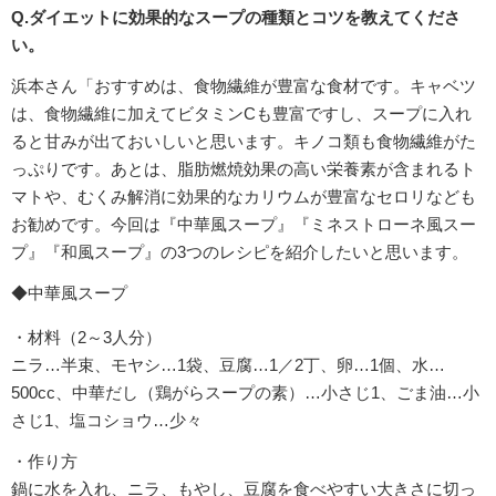
Q.ダイエットに効果的なスープの種類とコツを教えてくださ
い。
浜本さん「おすすめは、食物繊維が豊富な食材です。キャベツ
は、食物繊維に加えてビタミンCも豊富ですし、スープに入れ
ると甘みが出ておいしいと思います。キノコ類も食物繊維がた
っぷりです。あとは、脂肪燃焼効果の高い栄養素が含まれるト
マトや、むくみ解消に効果的なカリウムが豊富なセロリなども
お勧めです。今回は『中華風スープ』『ミネストローネ風スー
プ』『和風スープ』の3つのレシピを紹介したいと思います。
◆中華風スープ
・材料（2～3人分）
ニラ…半束、モヤシ…1袋、豆腐…1／2丁、卵…1個、水…
500cc、中華だし（鶏がらスープの素）…小さじ1、ごま油…小
さじ1、塩コショウ…少々
・作り方
鍋に水を入れ、ニラ、もやし、豆腐を食べやすい大きさに切っ