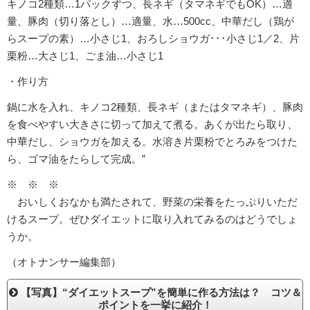
キノコ2種類…1パックずつ、長ネギ（タマネギでもOK）…適
量、豚肉（切り落とし）…適量、水…500cc、中華だし（鶏が
らスープの素）…小さじ1、おろしショウガ･･･小さじ1／2、片
栗粉…大さじ1、ごま油…小さじ1
・作り方
鍋に水を入れ、キノコ2種類、長ネギ（またはタマネギ）、豚肉
を食べやすい大きさに切って加えて煮る。あくが出たら取り、
中華だし、ショウガを加える。水溶き片栗粉でとろみをつけた
ら、ゴマ油をたらして完成。”
※ ※ ※
おいしくおなかも満たされて、野菜の栄養をたっぷりいただ
けるスープ。ぜひダイエットに取り入れてみるのはどうでしょ
うか。
（オトナンサー編集部）
【写真】“ダイエットスープ”を簡単に作る方法は？ コツ＆
ポイントを一挙に紹介！