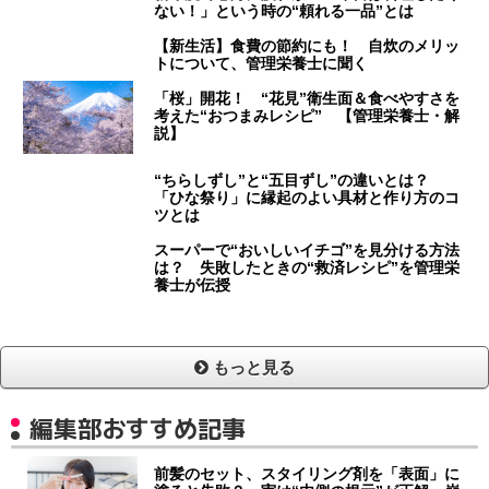
ない！」という時の“頼れる一品”とは
【新生活】食費の節約にも！ 自炊のメリッ
トについて、管理栄養士に聞く
「桜」開花！ “花見”衛生面＆食べやすさを
考えた“おつまみレシピ” 【管理栄養士・解
説】
“ちらしずし”と“五目ずし”の違いとは？
「ひな祭り」に縁起のよい具材と作り方のコ
ツとは
スーパーで“おいしいイチゴ”を見分ける方法
は？ 失敗したときの“救済レシピ”を管理栄
養士が伝授
もっと見る
編集部おすすめ記事
前髪のセット、スタイリング剤を「表面」に