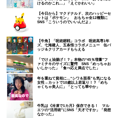
けるのかこれ…」「えぐかわいい」
【今日から】マクドナルド、次のハッピーセ
ットは「ポケモン」 おもちゃ全12種類に
SNS「こういうのでいいんだよ」
【牛角】「呪術廻戦」コラボ 呪術高専1年
ズ、七海建人、五条悟コラボメニュー 缶バ
ッジ＆クリアカードもらえる
「でけぇ油揚げ！？」本物の“45％増量”フ
ァミチキのサイズに驚愕 SNS「めっちゃお
いしかった」「食べ応え満点でした」
年を重ねて貧相に…“シワ＆面長”も気になる
女性→カットで10歳以上若返り！？「めち
ゃくちゃ美人に」「とっても華やか」
牛乳は《冷凍で1カ月》保存できる！ マル
エツの“活用術”にSNS「天才ですか」「発想
なかった」