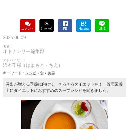
B!
(Twitter)
コメント
FB
Hatena
LINE
2025.06.09
著者 :
オトナンサー編集部
アドバイザー :
浜本千恵（はまもと・ちえ）
キーワード :
レシピ
•
食
•
美容
露出が増える季節に向けて、そろそろダイエットを！ 管理栄養
士にダイエットにおすすめのスープレシピを聞きました。