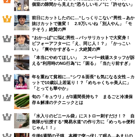
個室の隙間から見えた“恐ろしいモノ”に「許せない」
前日にカットしたのに…“しっくりこない”男性→あか
抜けカットで激変！ 2.9万いいね「別人やん」「モ
テそう」絶賛の声
“おかっぱ”に悩む男性→バッサリカットで大変身！
ビフォーアフターに「え、同じ人！？」「かっこい
い」「爽やかすぎる～」大絶賛の声
「本当にやめてほしい」 スーパー銭湯スタッフが訴
える“利用時のNG行為”に「困る」「当たり前すぎ」
年を重ねて貧相に…“シワ＆面長”も気になる女性→カ
ットで10歳以上若返り！？「めちゃくちゃ美人に」
「とっても華やか」
旬の「キュウリ」が3週間長持ち？ まるごと冷凍保
存＆解凍のテクニックとは
「水入りのビニール袋」にストロー刺すだけ！？ 自
衛隊が伝授する“簡易水道”の作り方に「めっちゃ便利
じゃん！！」
生後6週間の子猫、本棚で突っ伏して眠る…あまりの