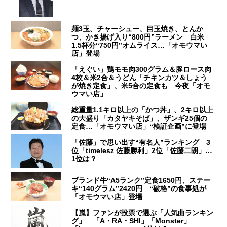
麺3玉、チャーシュー、目玉焼き、とんか
つ、かき揚げ入り“800円”ラーメン 白米
1.5杯分“750円”オムライス…「オモウマい
店」登場
「えぐい」鶏モモ肉300グラム＆豚ロース肉
4枚＆米2合＆うどん「チキンカツ＆しょう
が焼き定食」、米5合の定食も 今夜「オモ
ウマい店」
総重量1.1キロ以上の「かつ丼」、2キロ以上
の大盛り「カタヤキそば」、ザンギ25個の
定食…「オモウマい店」“検証企画”に登場
「佐藤」で思い出す“有名人”ランキング 3
位「timelesz 佐藤勝利」2位「佐藤二朗」…
1位は？
ブランド牛“A5ランク”定食1650円、ステー
キ“140グラム”2420円 “破格”の食事処が
「オモウマい店」登場
【嵐】ファンが投票で選ぶ「人気曲ランキン
グ」 「A・RA・SHI」「Monster」