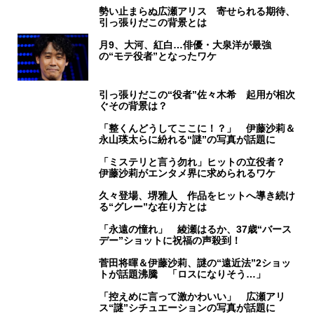
勢い止まらぬ広瀬アリス 寄せられる期待、
引っ張りだこの背景とは
月9、大河、紅白…俳優・大泉洋が最強
の“モテ役者”となったワケ
引っ張りだこの“役者”佐々木希 起用が相次
ぐその背景は？
「整くんどうしてここに！？」 伊藤沙莉＆
永山瑛太らに紛れる“謎”の写真が話題に
「ミステリと言う勿れ」ヒットの立役者？
伊藤沙莉がエンタメ界に求められるワケ
久々登場、堺雅人 作品をヒットへ導き続け
る“グレー”な在り方とは
「永遠の憧れ」 綾瀬はるか、37歳“バース
デー”ショットに祝福の声殺到！
菅田将暉＆伊藤沙莉、謎の“遠近法”2ショッ
トが話題沸騰 「ロスになりそう…」
「控えめに言って激かわいい」 広瀬アリ
ス“謎”シチュエーションの写真が話題に