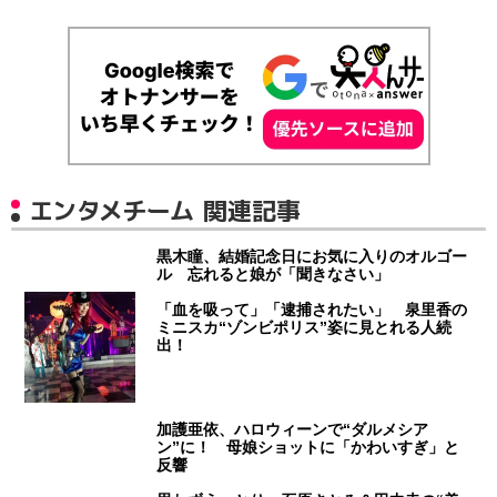
エンタメチーム 関連記事
黒木瞳、結婚記念日にお気に入りのオルゴー
ル 忘れると娘が「聞きなさい」
「血を吸って」「逮捕されたい」 泉里香の
ミニスカ“ゾンビポリス”姿に見とれる人続
出！
加護亜依、ハロウィーンで“ダルメシア
ン”に！ 母娘ショットに「かわいすぎ」と
反響