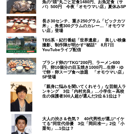
魚の“頭”丸ごと定食1480円、お魚定食（サ
バ）500円 今夜「オモウマい店」夏休みSP
長さ30センチ、重さ250グラム「ビックカツ
丼」、角煮300グラムのカレー…「オモウマ
い店」登場
TBS系・紀行番組「世界遺産」 美しい映像
撮影、制作陣が明かす“秘話” 8月7日
YouTubeライブ配信
ブランド卵の“TKG”200円、ラーメン600
円、卵10個分の目玉焼き1000円…生卵・ゆ
で卵・卵スープ食べ放題 「オモウマい店」
SP登場
「親身に悩みを聞いてくれそう」な芸能人ラ
ンキング 3位「内村光良」…小学生～高校
生の保護者300人超が選んだ2位＆1位は？
大人の渋さ＆色気？ 40代男性が選ぶ“イケ
てる”同世代俳優 3位「岡田准一」2位「小
栗旬」…1位は？