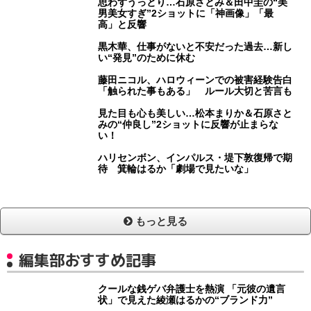
思わずうっとり…石原さとみ＆田中圭の“美
男美女すぎ”2ショットに「神画像」「最
高」と反響
黒木華、仕事がないと不安だった過去…新し
い“発見”のために休む
藤田ニコル、ハロウィーンでの被害経験告白
「触られた事もある」 ルール大切と苦言も
見た目も心も美しい…松本まりか＆石原さと
みの“仲良し”2ショットに反響が止まらな
い！
ハリセンボン、インパルス・堤下敦復帰で期
待 箕輪はるか「劇場で見たいな」
もっと見る
編集部おすすめ記事
クールな銭ゲバ弁護士を熱演 「元彼の遺言
状」で見えた綾瀬はるかの“ブランド力”