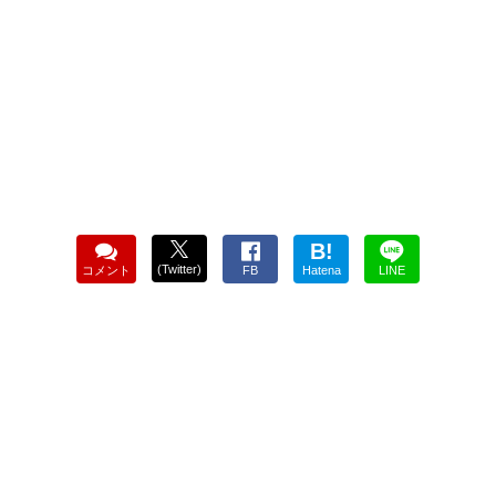
B!
(Twitter)
コメント
FB
Hatena
LINE