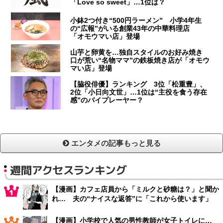
「Love so sweet」…1位は？
小鉢2つ付き“500円ラーメン” 小学4年生
の“広報”がいる創業43年の中華料理店
「オモウマい店」登場
山芋と卵黄を…独自スタイルのお好み焼き
口が荒い“名物ママ”の鉄板焼き店が「オモウ
マい店」登場
【脇役俳優】ランキング 3位「松重豊」、
2位「小日向文世」…1位は“主役を食う存在
感”のバイプレーヤー？
エンタメの記事もっと見る
週間アクセスランキング
【漫画】カフェ店員から「ミルクと砂糖は？」と聞か
れ… 夫の“ナイスな返答”に「これから使います」
【漫画】小学校で人気の男性教師が女子トイレに…