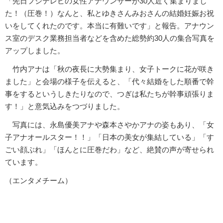
「先日フジテレビの女性アナウンサーが30人近く集まりまし
た！（圧巻！）なんと、私とゆきさんみおさんの結婚妊娠お祝
いをしてくれたのです。本当に有難いです」と報告。アナウン
ス室のデスク業務担当者などを含めた総勢約30人の集合写真を
アップしました。
竹内アナは「秋の夜長に大勢集まり、女子トークに花が咲き
ました」と会場の様子を伝えると、「代々結婚をした順番で幹
事をするというしきたりなので、つぎは私たちが幹事頑張りま
す！」と意気込みをつづりました。
写真には、永島優美アナや森本さやかアナの姿もあり、「女
子アナオールスター！！」「日本の美女が集結している」「す
ごい顔ぶれ」「ほんとに圧巻だわ」など、絶賛の声が寄せられ
ています。
（エンタメチーム）