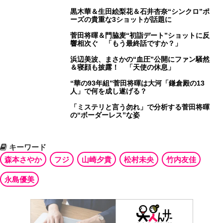
黒木華＆生田絵梨花＆石井杏奈“シンクロ”ポ
ーズの貴重な3ショットが話題に
菅田将暉＆門脇麦“初詣デート”ショットに反
響相次ぐ 「もう最終話ですか？」
浜辺美波、まさかの“血圧”公開にファン騒然
＆寝顔も披露！ 「天使の休息」
“華の93年組”菅田将暉は大河「鎌倉殿の13
人」で何を成し遂げる？
「ミステリと言う勿れ」で分析する菅田将暉
の“ボーダーレス”な姿
キーワード
森本さやか
フジ
山崎夕貴
松村未央
竹内友佳
永島優美