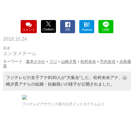
B!
(Twitter)
コメント
FB
Hatena
LINE
2018.10.24
著者 :
エンタメチーム
キーワード :
森本さやか
•
フジ
•
山崎夕貴
•
松村未央
•
竹内友佳
•
永島優
美
フジテレビの女子アナ約30人が“大集合”した、松村未央アナ、山
崎夕貴アナらの結婚・妊娠祝いの様子が公開されました。
フジテレビアナウンス室の公式インスタグラムより