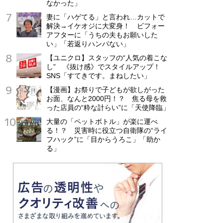
なかった」
妻に「ハゲてる」と言われ…カットで
解決→イケオジに大変身！ ビフォー
アフターに「うちの夫もお願いした
い」「若返りハンパない」
【ユニクロ】スタッフの“人気の着こな
し” 《抜け感》でスタイルアップ！
SNS「すてきです。まねしたい」
【漫画】お祭りで子どもが欲しがった
お面、なんと2000円！？ 焦る母を救
った店員の“粋な計らい”に「天使降臨」
大量の「ペットボトル」が楽に運べ
る！？ 災害時に役立つ自衛隊の“ライ
フハック”に「目からうろこ」「助か
る」