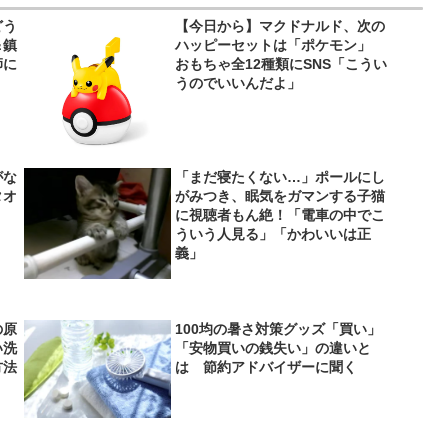
どう
【今日から】マクドナルド、次の
＆鎮
ハッピーセットは「ポケモン」
師に
おもちゃ全12種類にSNS「こうい
うのでいいんだよ」
がな
「まだ寝たくない…」ポールにし
タオ
がみつき、眠気をガマンする子猫
に視聴者もん絶！「電車の中でこ
ういう人見る」「かわいいは正
義」
の原
100均の暑さ対策グッズ「買い」
い洗
「安物買いの銭失い」の違いと
方法
は 節約アドバイザーに聞く