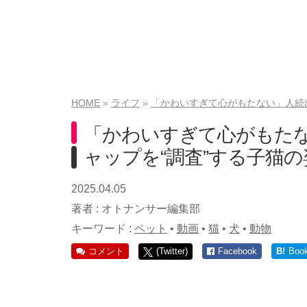
HOME
ライフ
「かわいすぎて心がもたない」人続
「かわいすぎて心がもた
ャップを“調査”する子猫
2025.04.05
著者 :
オトナンサー編集部
キーワード :
ペット
•
動画
•
猫
•
犬
•
動物
コメント
(Twitter)
Facebook
B!
Boo