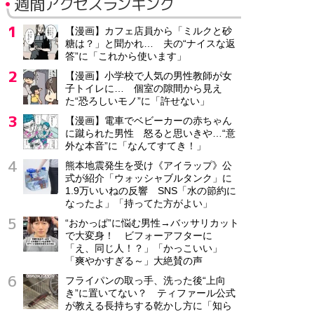
週間アクセスランキング
【漫画】カフェ店員から「ミルクと砂
糖は？」と聞かれ… 夫の“ナイスな返
答”に「これから使います」
【漫画】小学校で人気の男性教師が女
子トイレに… 個室の隙間から見え
た“恐ろしいモノ”に「許せない」
【漫画】電車でベビーカーの赤ちゃん
に蹴られた男性 怒ると思いきや…“意
外な本音”に「なんてすてき！」
熊本地震発生を受け《アイラップ》公
式が紹介「ウォッシャブルタンク」に
1.9万いいねの反響 SNS「水の節約に
なったよ」「持ってた方がよい」
“おかっぱ”に悩む男性→バッサリカット
で大変身！ ビフォーアフターに
「え、同じ人！？」「かっこいい」
「爽やかすぎる～」大絶賛の声
フライパンの取っ手、洗った後“上向
き”に置いてない？ ティファール公式
が教える長持ちする乾かし方に「知ら