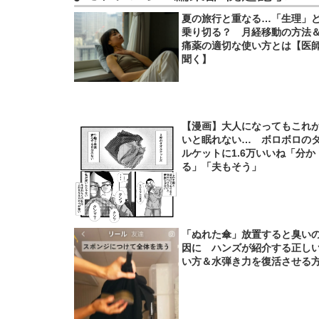
夏の旅行と重なる…「生理」
乗り切る？ 月経移動の方法
痛薬の適切な使い方とは【医
聞く】
【漫画】大人になってもこれ
いと眠れない… ボロボロの
ルケットに1.6万いいね「分か
る」「夫もそう」
「ぬれた傘」放置すると臭い
因に ハンズが紹介する正し
い方＆水弾き力を復活させる