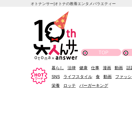
オトナンサー|オトナの教養エンタメバラエティー
TOP
暮らし
法律
健康
仕事
漫画
動画
話
SNS
ライフスタイル
食
動画
ファッシ
栄養
ロッテ
バーガーキング