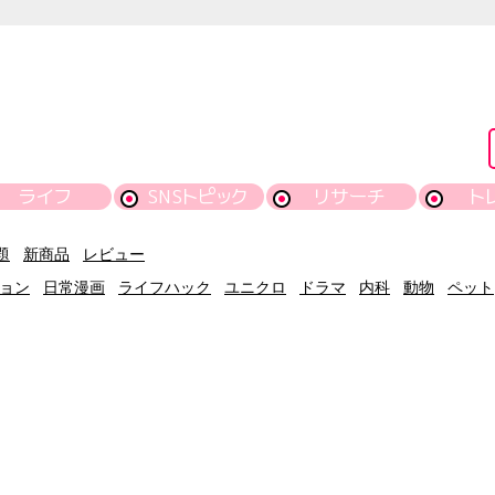
ライフ
SNSトピック
リサーチ
ト
題
新商品
レビュー
ョン
日常漫画
ライフハック
ユニクロ
ドラマ
内科
動物
ペット