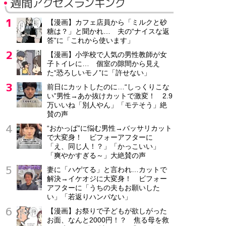
週間アクセスランキング
【漫画】カフェ店員から「ミルクと砂
糖は？」と聞かれ… 夫の“ナイスな返
答”に「これから使います」
【漫画】小学校で人気の男性教師が女
子トイレに… 個室の隙間から見え
た“恐ろしいモノ”に「許せない」
前日にカットしたのに…“しっくりこな
い”男性→あか抜けカットで激変！ 2.9
万いいね「別人やん」「モテそう」絶
賛の声
“おかっぱ”に悩む男性→バッサリカット
で大変身！ ビフォーアフターに
「え、同じ人！？」「かっこいい」
「爽やかすぎる～」大絶賛の声
妻に「ハゲてる」と言われ…カットで
解決→イケオジに大変身！ ビフォー
アフターに「うちの夫もお願いした
い」「若返りハンパない」
【漫画】お祭りで子どもが欲しがった
お面、なんと2000円！？ 焦る母を救