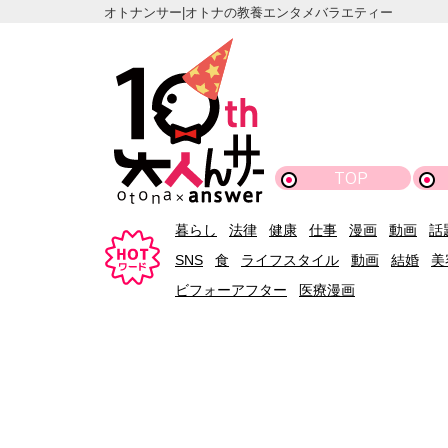
オトナンサー|オトナの教養エンタメバラエティー
TOP
暮らし
法律
健康
仕事
漫画
動画
話
SNS
食
ライフスタイル
動画
結婚
美
ビフォーアフター
医療漫画