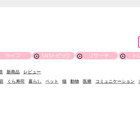
ライフ
SNSトピック
リサーチ
ト
題
新商品
レビュー
容
くら寿司
暮らし
ペット
猫
動物
医療
コミュニケーション