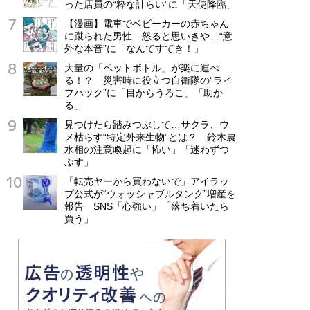
った店員の“粋な計らい”に「天使降臨」
【漫画】電車でベビーカーの赤ちゃん
に蹴られた男性 怒ると思いきや…“意
外な本音”に「なんてすてき！」
大量の「ペットボトル」が楽に運べ
る！？ 災害時に役立つ自衛隊の“ライ
フハック”に「目からうろこ」「助か
る」
見つけたら踏みつぶして…サクラ、ウ
メ枯らす“特定外来生物”とは？ 鈴木農
水相の注意喚起に「怖い」「迷わずつ
ぶす」
「転売ヤーから買わないで」アイラッ
プ公式が“ウォッシャブルタンク”増産を
報告 SNS「心強い」「落ち着いたら
買う」