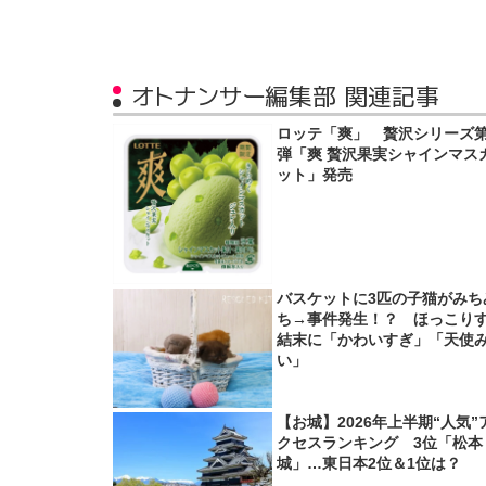
オトナンサー編集部 関連記事
ロッテ「爽」 贅沢シリーズ第
弾「爽 贅沢果実シャインマス
ット」発売
バスケットに3匹の子猫がみち
ち→事件発生！？ ほっこり
結末に「かわいすぎ」「天使
い」
【お城】2026年上半期“人気”
クセスランキング 3位「松本
城」…東日本2位＆1位は？