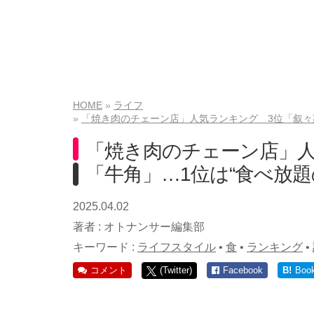
HOME
ライフ
「焼き肉のチェーン店」人気ランキング 3位「叙々苑
「焼き肉のチェーン店」人
「牛角」…1位は“食べ放題
2025.04.02
著者 :
オトナンサー編集部
キーワード :
ライフスタイル
•
食
•
ランキング
•
コメント
(Twitter)
Facebook
B!
Boo