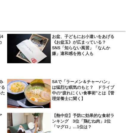
4
お盆、子どもにお小遣いをあげる
カ
《お盆玉》が広まっている？
SNS「知らない風習」「なんか
嫌」違和感を抱く人も
み
SAで「ラーメン＆チャーハン」
する
は猛烈な眠気のもと？ ドライブ
みた
中の“疲れにくい食事術”とは【管
理栄養士に聞く】
ア
【熱中症】予防に効果的な食材ラ
ンキング 3位「鶏むね肉」2位
「マグロ」…1位は？