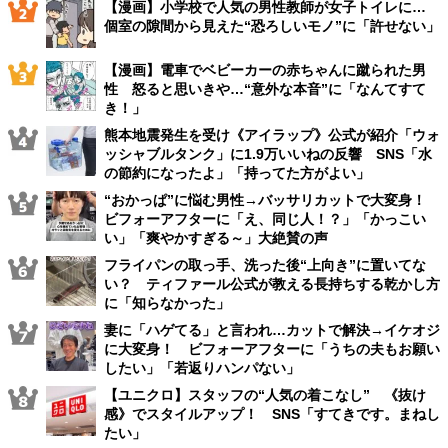
【漫画】小学校で人気の男性教師が女子トイレに…
個室の隙間から見えた“恐ろしいモノ”に「許せない」
【漫画】電車でベビーカーの赤ちゃんに蹴られた男
性 怒ると思いきや…“意外な本音”に「なんてすて
き！」
熊本地震発生を受け《アイラップ》公式が紹介「ウォ
ッシャブルタンク」に1.9万いいねの反響 SNS「水
の節約になったよ」「持ってた方がよい」
“おかっぱ”に悩む男性→バッサリカットで大変身！
ビフォーアフターに「え、同じ人！？」「かっこい
い」「爽やかすぎる～」大絶賛の声
フライパンの取っ手、洗った後“上向き”に置いてな
い？ ティファール公式が教える長持ちする乾かし方
に「知らなかった」
妻に「ハゲてる」と言われ…カットで解決→イケオジ
に大変身！ ビフォーアフターに「うちの夫もお願い
したい」「若返りハンパない」
【ユニクロ】スタッフの“人気の着こなし” 《抜け
感》でスタイルアップ！ SNS「すてきです。まねし
たい」