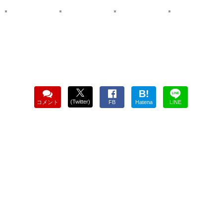
B!
(Twitter)
コメント
FB
Hatena
LINE