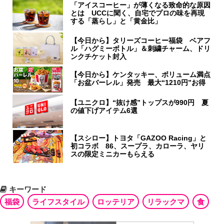
「アイスコーヒー」が薄くなる致命的な原因
とは UCCに聞く、自宅でプロの味を再現
する「蒸らし」と「黄金比」
【今日から】タリーズコーヒー福袋 ベアフ
ル「ハグミーボトル」＆刺繍チャーム、ドリ
ンクチケット封入
【今日から】ケンタッキー、ボリューム満点
「お盆バーレル」発売 最大“1210円”お得
【ユニクロ】“抜け感”トップスが990円 夏
の値下げアイテム6選
【スシロー】トヨタ「GAZOO Racing」と
初コラボ 86、スープラ、カローラ、ヤリ
スの限定ミニカーもらえる
キーワード
福袋
ライフスタイル
ロッテリア
リラックマ
食