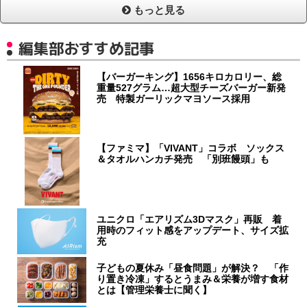
もっと見る
編集部おすすめ記事
【バーガーキング】1656キロカロリー、総
重量527グラム…超大型チーズバーガー新発
売 特製ガーリックマヨソース採用
【ファミマ】「VIVANT」コラボ ソックス
＆タオルハンカチ発売 「別班饅頭」も
ユニクロ「エアリズム3Dマスク」再販 着
用時のフィット感をアップデート、サイズ拡
充
子どもの夏休み「昼食問題」が解決？ 「作
り置き冷凍」するとうまみ＆栄養が増す食材
とは【管理栄養士に聞く】