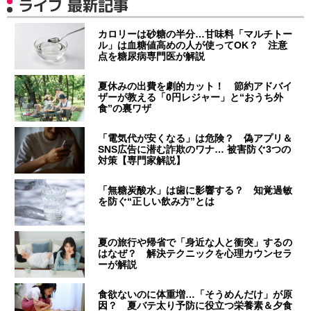
ライフ 最新記事
カロリーは砂糖の半分…甘味料「マルチトー
ル」は血糖値高めの人が使ってOK？ 注意
点を糖尿病専門医が解説
夏休みの出費を劇的カット！ 節約アドバイ
ザーが教える「0円レジャー」と“おうち外
食”の裏ワザ
「電気代が安くなる」は危険？ 偽アプリ＆
SNS広告に潜む詐欺のワナ… 被害防ぐ3つの
対策【専門家解説】
「無糖炭酸水」は歯に影響する？ 知覚過敏
を防ぐ“正しい飲み方”とは
夏の旅行や帰省で「身近な人と衝突」するの
はなぜ？ 解決テクニックを心理カウンセラ
ーが解説
食欲ないのに体重増…「そうめんだけ」が原
因？ 夏バテ太り予防に役立つ栄養素＆夕食