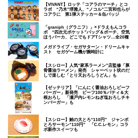
【VIVANT】ロッテ「コアラのマーチ」とコ
ラボ “乃木”堺雅人、“ノコル”二宮和也らが
コアラに 第1弾ステッカー＆缶バッジ
「graniph（グラニフ）」×ドラえもんコラ
ボ “四次元ポケット”バッグ＆ポーチ、空気
ほうパーカ、どこでもドアTシャツ…全20種
メガドライブ・セガサターン・ドリームキャ
スト セガゲーム機が腕時計に
【スシロー】人気“家系ラーメン”店監修「豚
骨醤油ラーメン」発売 シャーベット状のだ
しで楽しむ「とり天おろしうどん」も
【ゼッテリア】「にんにく醤油おろしビーフ
バーガー」新発売 ビーフ100％パティ＆大
根おろし 「瀬戸内レモンねぎ塩おろしチキ
ンバーガー」も
【スシロー】鮪の大とろ“110円” ジャンボ
とろサーモン“110円” 「C.C.レモン」コラ
ボ新作スイーツも