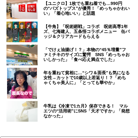
【ユニクロ】1枚でも重ね着でも…990円
の“バズトップス”が優秀！「めっちゃかわい
い」「着心地いい」と話題
【牛角】「呪術廻戦」コラボ 呪術高専1年
ズ、七海建人、五条悟コラボメニュー 缶バ
ッジ＆クリアカードもらえる
「でけぇ油揚げ！？」本物の“45％増量”フ
ァミチキのサイズに驚愕 SNS「めっちゃお
いしかった」「食べ応え満点でした」
年を重ねて貧相に…“シワ＆面長”も気になる
女性→カットで10歳以上若返り！？「めち
ゃくちゃ美人に」「とっても華やか」
牛乳は《冷凍で1カ月》保存できる！ マル
エツの“活用術”にSNS「天才ですか」「発想
なかった」