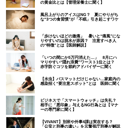
の黄金比とは【管理栄養士に聞く】
風呂上がりのアイスはNG？ 夏にやりがち
な“3つの食習慣”が「不眠」引き起こすワケ
「歩けないほどの激痛」 暑いと“痛風”にな
りやすいのは脱水が原因？ 注意すべき人
の“特徴”とは【医師解説】
「いつの間にか5万円消えた…」 8月にハ
マりやすい“隠れ浪費”ワースト1位とは？
赤字防ぐコツを節約アドバイザーに聞く
【水虫】バスマットだけじゃない…家庭内の
感染招く“要注意スポット”とは 医師に聞く
ビジネスで「スマートウォッチ」は失礼？
相手に「悪印象」与えるNG行為とは【マナ
ーの専門家に聞く】
【VIVANT】別班や外事4課は実在する？
「公安と刑事の違い」を元警視庁刑事が解説