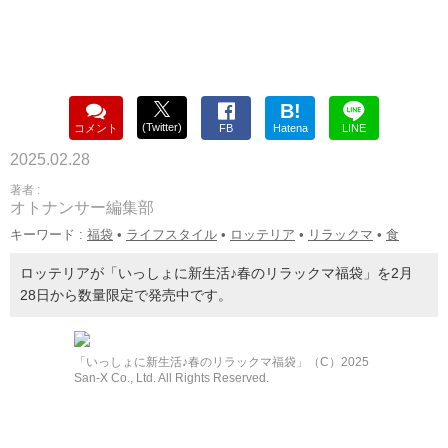
B!
(Twitter)
コメント
FB
Hatena
LINE
2025.02.28
著者 :
オトナンサー編集部
キーワード :
福袋
•
ライフスタイル
•
ロッテリア
•
リラックマ
•
食
ロッテリアが「いっしょに新生活♪春のリラックマ福袋」を2月
28日から数量限定で発売中です。
「いっしょに新生活♪春のリラックマ福袋」（C）2025
San-X Co., Ltd. All Rights Reserved.