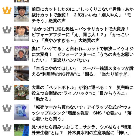
前日にカットしたのに…“しっくりこない”男性→あか
抜けカットで激変！ 2.9万いいね「別人やん」「モ
テそう」絶賛の声
“おかっぱ”に悩む男性→バッサリカットで大変身！
ビフォーアフターに「え、同じ人！？」「かっこい
い」「爽やかすぎる～」大絶賛の声
妻に「ハゲてる」と言われ…カットで解決→イケオジ
に大変身！ ビフォーアフターに「うちの夫もお願い
したい」「若返りハンパない」
「本当にやめてほしい」 スーパー銭湯スタッフが訴
える“利用時のNG行為”に「困る」「当たり前すぎ」
大量の「ペットボトル」が楽に運べる！？ 災害時に
役立つ自衛隊の“ライフハック”に「目からうろこ」
「助かる」
「転売ヤーから買わないで」アイラップ公式が“ウォ
ッシャブルタンク”増産を報告 SNS「心強い」「落
ち着いたら買う」
見つけたら踏みつぶして…サクラ、ウメ枯らす“特定
外来生物”とは？ 鈴木農水相の注意喚起に「怖い」