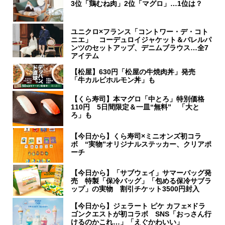
3位「鶏むね肉」2位「マグロ」…1位は？
ユニクロ×フランス「コントワー・デ・コト
ニエ」 コーデュロイジャケット＆バレルパ
ンツのセットアップ、デニムブラウス…全7
アイテム
【松屋】630円「松屋の牛焼肉丼」発売
「牛カルビホルモン丼」も
【くら寿司】本マグロ「中とろ」特別価格
110円 5日間限定＆一皿“無料” 「大と
ろ」も
【今日から】くら寿司×ミニオンズ初コラ
ボ “実物”オリジナルステッカー、クリアポ
ーチ
【今日から】「サブウェイ」サマーバッグ発
売 特製「保冷バッグ」「包める保冷サブラ
ップ」の実物 割引チケット3500円封入
【今日から】ジェラート ピケ カフェ×ドラ
ゴンクエストが初コラボ SNS「おっさん行
けるのかこれ…」「えぐかわいい」