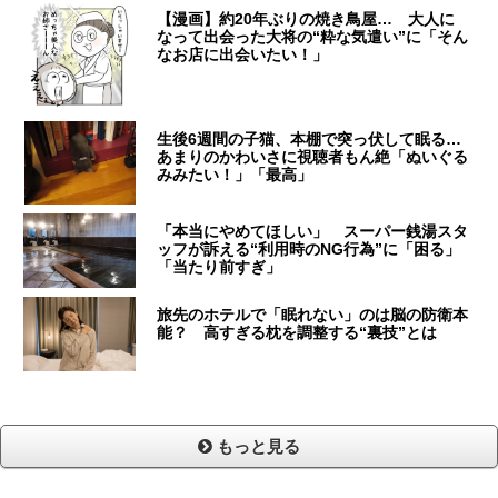
【漫画】約20年ぶりの焼き鳥屋… 大人に
なって出会った大将の“粋な気遣い”に「そん
なお店に出会いたい！」
生後6週間の子猫、本棚で突っ伏して眠る…
あまりのかわいさに視聴者もん絶「ぬいぐる
みみたい！」「最高」
「本当にやめてほしい」 スーパー銭湯スタ
ッフが訴える“利用時のNG行為”に「困る」
「当たり前すぎ」
旅先のホテルで「眠れない」のは脳の防衛本
能？ 高すぎる枕を調整する“裏技”とは
もっと見る