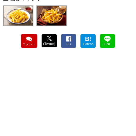
B!
(Twitter)
コメント
FB
Hatena
LINE