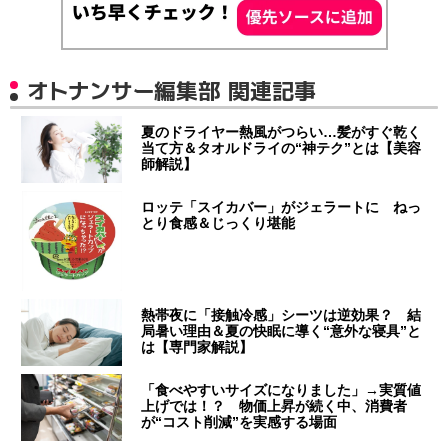
オトナンサー編集部 関連記事
夏のドライヤー熱風がつらい…髪がすぐ乾く
当て方＆タオルドライの“神テク”とは【美容
師解説】
ロッテ「スイカバー」がジェラートに ねっ
とり食感＆じっくり堪能
熱帯夜に「接触冷感」シーツは逆効果？ 結
局暑い理由＆夏の快眠に導く“意外な寝具”と
は【専門家解説】
「食べやすいサイズになりました」→実質値
上げでは！？ 物価上昇が続く中、消費者
が“コスト削減”を実感する場面