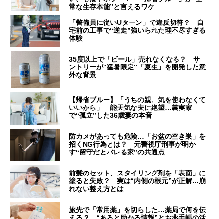
常な生存本能”と言えるワケ
「警備員に従いUターン」で違反切符？ 自
宅前の工事で“逆走”強いられた理不尽すぎる
体験
35度以上で「ビール」売れなくなる？ サ
ントリーが“猛暑限定”「夏生」を開発した意
外な背景
【帰省ブルー】「うちの親、気を使わなくて
いいから」 能天気な夫に絶望…義実家
で“孤立”した36歳妻の本音
防カメがあっても危険…「お盆の空き巣」を
招くNG行為とは？ 元警視庁刑事が明か
す“留守だとバレる家”の共通点
前髪のセット、スタイリング剤を「表面」に
塗ると失敗？ 実は“内側の根元”が正解…崩
れない整え方とは
旅先で「常用薬」を切らした…薬局で何を伝
える？ “あると助かる情報”とお薬手帳の活