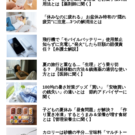
用法とは【薬剤師に聞く】
「休みなのに疲れる」 お盆休み特有の“隠れ
疲労”に注意…3つの解消法とは
飛行機で「モバイルバッテリー」使用禁止
知らずに充電し“発火”したら巨額の賠償責
任？【弁護士解説】
夏の旅行と重なる…「生理」どう乗り切
る？ 月経移動の方法＆鎮痛薬の適切な使い
方とは【医師に聞く】
100均の暑さ対策グッズ「買い」「安物買い
の銭失い」の違いとは 節約アドバイザーに
聞く
子どもの夏休み「昼食問題」が解決？ 「作
り置き冷凍」するとうまみ＆栄養が増す食材
とは【管理栄養士に聞く】
カロリーは砂糖の半分…甘味料「マルチトー