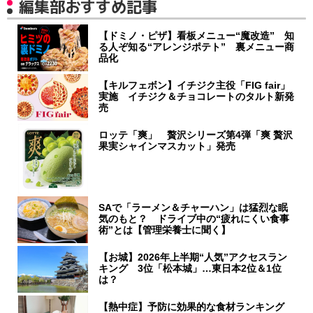
編集部おすすめ記事
【ドミノ・ピザ】看板メニュー“魔改造” 知
る人ぞ知る“アレンジポテト” 裏メニュー商
品化
【キルフェボン】イチジク主役「FIG fair」
実施 イチジク＆チョコレートのタルト新発
売
ロッテ「爽」 贅沢シリーズ第4弾「爽 贅沢
果実シャインマスカット」発売
SAで「ラーメン＆チャーハン」は猛烈な眠
気のもと？ ドライブ中の“疲れにくい食事
術”とは【管理栄養士に聞く】
【お城】2026年上半期“人気”アクセスラン
キング 3位「松本城」…東日本2位＆1位
は？
【熱中症】予防に効果的な食材ランキング