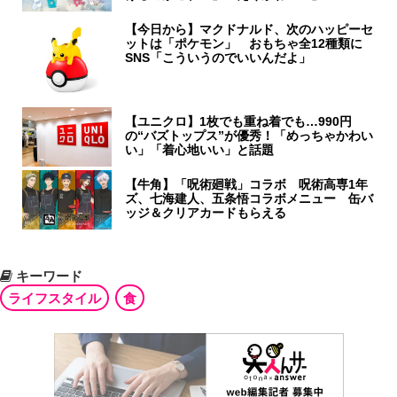
【今日から】マクドナルド、次のハッピーセ
ットは「ポケモン」 おもちゃ全12種類に
SNS「こういうのでいいんだよ」
【ユニクロ】1枚でも重ね着でも…990円
の“バズトップス”が優秀！「めっちゃかわい
い」「着心地いい」と話題
【牛角】「呪術廻戦」コラボ 呪術高専1年
ズ、七海建人、五条悟コラボメニュー 缶バ
ッジ＆クリアカードもらえる
キーワード
ライフスタイル
食