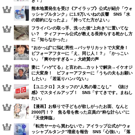
き！」
熊本地震発生を受け《アイラップ》公式が紹介「ウォ
ッシャブルタンク」に1.9万いいねの反響 SNS「水
の節約になったよ」「持ってた方がよい」
フライパンの取っ手、洗った後“上向き”に置いてな
い？ ティファール公式が教える長持ちする乾かし方
に「知らなかった」
“おかっぱ”に悩む男性→バッサリカットで大変身！
ビフォーアフターに「え、同じ人！？」「かっこい
い」「爽やかすぎる～」大絶賛の声
妻に「ハゲてる」と言われ…カットで解決→イケオジ
に大変身！ ビフォーアフターに「うちの夫もお願い
したい」「若返りハンパない」
【ユニクロ】スタッフの“人気の着こなし” 《抜け
感》でスタイルアップ！ SNS「すてきです。まねし
たい」
【漫画】お祭りで子どもが欲しがったお面、なんと
2000円！？ 焦る母を救った店員の“粋な計らい”に
「天使降臨」
「転売ヤーから買わないで」アイラップ公式が“ウォ
ッシャブルタンク”増産を報告 SNS「心強い」「落