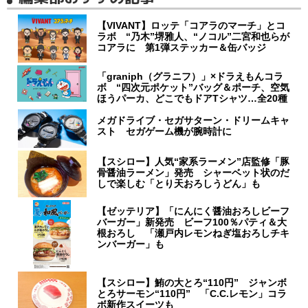
【VIVANT】ロッテ「コアラのマーチ」とコ
ラボ “乃木”堺雅人、“ノコル”二宮和也らが
コアラに 第1弾ステッカー＆缶バッジ
「graniph（グラニフ）」×ドラえもんコラ
ボ “四次元ポケット”バッグ＆ポーチ、空気
ほうパーカ、どこでもドアTシャツ…全20種
メガドライブ・セガサターン・ドリームキャ
スト セガゲーム機が腕時計に
【スシロー】人気“家系ラーメン”店監修「豚
骨醤油ラーメン」発売 シャーベット状のだ
しで楽しむ「とり天おろしうどん」も
【ゼッテリア】「にんにく醤油おろしビーフ
バーガー」新発売 ビーフ100％パティ＆大
根おろし 「瀬戸内レモンねぎ塩おろしチキ
ンバーガー」も
【スシロー】鮪の大とろ“110円” ジャンボ
とろサーモン“110円” 「C.C.レモン」コラ
ボ新作スイーツも