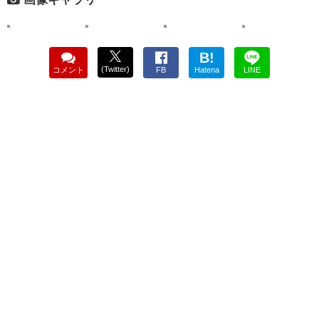
B!
(Twitter)
コメント
FB
Hatena
LINE