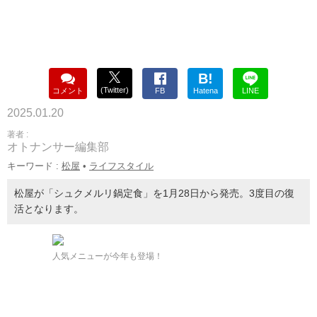
B!
(Twitter)
コメント
FB
Hatena
LINE
2025.01.20
著者 :
オトナンサー編集部
キーワード :
松屋
•
ライフスタイル
松屋が「シュクメルリ鍋定食」を1月28日から発売。3度目の復
活となります。
人気メニューが今年も登場！