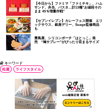
【今日から】ファミマ「ファミチキ」、ハム
サンド、弁当、パスタ…計13種“お値段その
まま 45％増量作戦”
【セブンイレブン】カレーフェス開催 エリ
ックサウス、銀座デリー、Suage監修商品
も
豊島屋、シリコンポーチ「はとっこ」発
売 “鳩サブレー”がぴったり収まるサイズ
キーワード
松屋
ライフスタイル