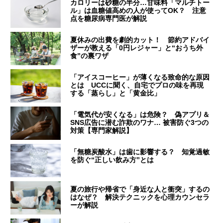
カロリーは砂糖の半分…甘味料「マルチトー
ル」は血糖値高めの人が使ってOK？ 注意
点を糖尿病専門医が解説
夏休みの出費を劇的カット！ 節約アドバイ
ザーが教える「0円レジャー」と“おうち外
食”の裏ワザ
「アイスコーヒー」が薄くなる致命的な原因
とは UCCに聞く、自宅でプロの味を再現
する「蒸らし」と「黄金比」
「電気代が安くなる」は危険？ 偽アプリ＆
SNS広告に潜む詐欺のワナ… 被害防ぐ3つの
対策【専門家解説】
「無糖炭酸水」は歯に影響する？ 知覚過敏
を防ぐ“正しい飲み方”とは
夏の旅行や帰省で「身近な人と衝突」するの
はなぜ？ 解決テクニックを心理カウンセラ
ーが解説