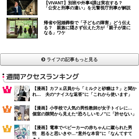
【VIVANT】別班や外事4課は実在する？
「公安と刑事の違い」を元警視庁刑事が解説
帰省や冠婚葬祭で「子どもの障害」どう伝え
る？ 親族に隠さず伝えた方が「親子が楽に
なる」ワケ
ライフの記事もっと見る
週間アクセスランキング
【漫画】カフェ店員から「ミルクと砂糖は？」と聞か
れ… 夫の“ナイスな返答”に「これから使います」
【漫画】小学校で人気の男性教師が女子トイレに…
個室の隙間から見えた“恐ろしいモノ”に「許せない」
【漫画】電車でベビーカーの赤ちゃんに蹴られた男
性 怒ると思いきや…“意外な本音”に「なんてすて