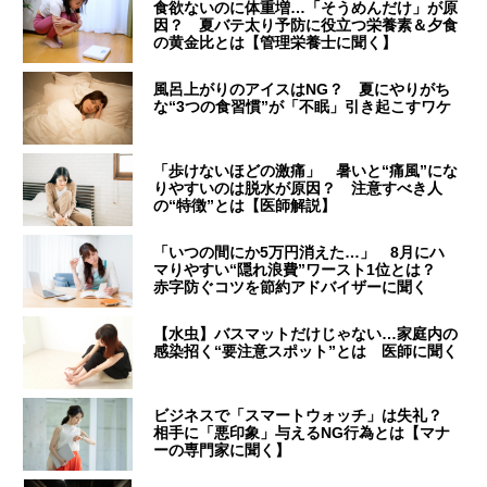
食欲ないのに体重増…「そうめんだけ」が原
因？ 夏バテ太り予防に役立つ栄養素＆夕食
の黄金比とは【管理栄養士に聞く】
風呂上がりのアイスはNG？ 夏にやりがち
な“3つの食習慣”が「不眠」引き起こすワケ
「歩けないほどの激痛」 暑いと“痛風”にな
りやすいのは脱水が原因？ 注意すべき人
の“特徴”とは【医師解説】
「いつの間にか5万円消えた…」 8月にハ
マりやすい“隠れ浪費”ワースト1位とは？
赤字防ぐコツを節約アドバイザーに聞く
【水虫】バスマットだけじゃない…家庭内の
感染招く“要注意スポット”とは 医師に聞く
ビジネスで「スマートウォッチ」は失礼？
相手に「悪印象」与えるNG行為とは【マナ
ーの専門家に聞く】