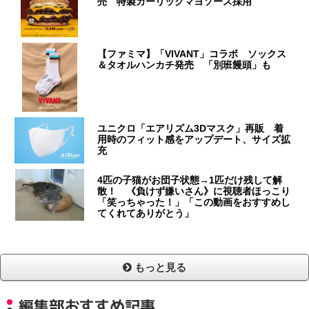
売 特製ガーリックマヨソース採用
【ファミマ】「VIVANT」コラボ ソックス
＆タオルハンカチ発売 「別班饅頭」も
ユニクロ「エアリズム3Dマスク」再販 着
用時のフィット感をアップデート、サイズ拡
充
4匹の子猫がお団子状態→1匹だけ残して解
散！ 《負けず嫌いさん》に視聴者ほっこり
「笑っちゃった！」「この動画をおすすめし
てくれてありがとう」
もっと見る
編集部おすすめ記事