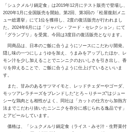
「シュクメルリ鍋定食」は2019年12月にテスト販売で登場し、
2020年1月に全国販売を開始。第2回、第3回の「松屋復刻メニ
ュー総選挙」にて1位を獲得し、2度の復活販売が行われまし
た。2024年6月には「ジャパン・フード・セレクション」にて
「グランプリ」を受賞。今回は3度目の復活販売となります。
同商品は、日本のご飯に合うようにソースにこだわり開発。
隠し味の一つにしょうゆを加え、うまみをアップしたほか、レ
モン汁を少し加えることでニンニクのおいしさを引き出し、香
りを抑えることで、ご飯に合うように仕上げているといいま
す。
また、甘みのあるサツマイモと、レッドチェダーやゴーダ、
モッツアレラチーズをブレンドした“とろ～りチーズ”はジュー
シーな鶏肉とも相性がよく、同社は「カットの仕方から加熱方
法までこだわり抜いたニンニクを存分に感じられる逸品です」
とアピールしています。
価格は、「シュクメルリ鍋定食（ライス・みそ汁・生野菜付