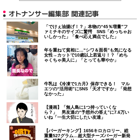
オトナンサー編集部 関連記事
「でけぇ油揚げ！？」本物の“45％増量”フ
ァミチキのサイズに驚愕 SNS「めっちゃお
いしかった」「食べ応え満点でした」
年を重ねて貧相に…“シワ＆面長”も気になる
女性→カットで10歳以上若返り！？「めち
ゃくちゃ美人に」「とっても華やか」
牛乳は《冷凍で1カ月》保存できる！ マル
エツの“活用術”にSNS「天才ですか」「発想
なかった」
【漫画】「無人島に1つ持っていくな
ら？」 男友達の“予想外の答え”に7.6万い
いね「一生大切にしたい友達」
【バーガーキング】1656キロカロリー、総
重量527グラム…超大型チーズバーガー新発