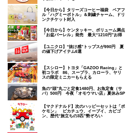
【今日から】タリーズコーヒー福袋 ベアフ
ル「ハグミーボトル」＆刺繍チャーム、ドリ
ンクチケット封入
【今日から】ケンタッキー、ボリューム満点
「お盆バーレル」発売 最大“1210円”お得
【ユニクロ】“抜け感”トップスが990円 夏
の値下げアイテム6選
【スシロー】トヨタ「GAZOO Racing」と
初コラボ 86、スープラ、カローラ、ヤリ
スの限定ミニカーもらえる
魚の“頭”丸ごと定食1480円、お魚定食（サ
バ）500円 今夜「オモウマい店」夏休みSP
【マクドナルド】次のハッピーセットは「ポ
ケモン」 ピカチュウ、イーブイ、カビゴ
ン、歴代“旅立ちの3匹”勢ぞろい