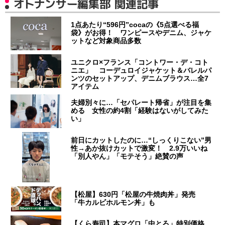
オトナンサー編集部 関連記事
1点あたり“596円”cocaの《5点選べる福
袋》がお得！ ワンピースやデニム、ジャケ
ットなど対象商品多数
ユニクロ×フランス「コントワー・デ・コト
ニエ」 コーデュロイジャケット＆バレルパ
ンツのセットアップ、デニムブラウス…全7
アイテム
夫婦別々に…「セパレート帰省」が注目を集
める 女性の約4割「経験はないがしてみた
い」
前日にカットしたのに…“しっくりこない”男
性→あか抜けカットで激変！ 2.9万いいね
「別人やん」「モテそう」絶賛の声
【松屋】630円「松屋の牛焼肉丼」発売
「牛カルビホルモン丼」も
【くら寿司】本マグロ「中とろ」特別価格