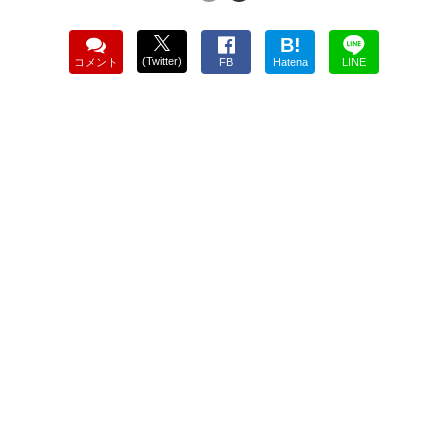
B!
(Twitter)
コメント
FB
Hatena
LINE