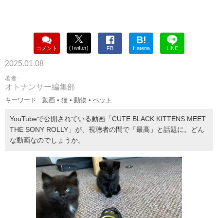
B!
(Twitter)
コメント
FB
Hatena
LINE
2025.01.08
著者 :
オトナンサー編集部
キーワード :
動画
•
猫
•
動物
•
ペット
YouTubeで公開されている動画「CUTE BLACK KITTENS MEET
THE SONY ROLLY」が、視聴者の間で「最高」と話題に。どん
な動画なのでしょうか。