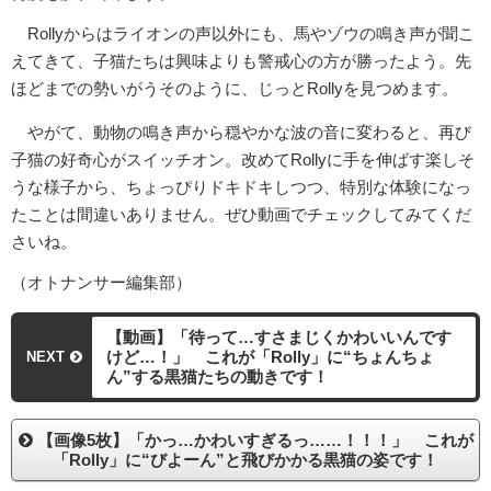
Rollyからはライオンの声以外にも、馬やゾウの鳴き声が聞こ
えてきて、子猫たちは興味よりも警戒心の方が勝ったよう。先
ほどまでの勢いがうそのように、じっとRollyを見つめます。
やがて、動物の鳴き声から穏やかな波の音に変わると、再び
子猫の好奇心がスイッチオン。改めてRollyに手を伸ばす楽しそ
うな様子から、ちょっぴりドキドキしつつ、特別な体験になっ
たことは間違いありません。ぜひ動画でチェックしてみてくだ
さいね。
（オトナンサー編集部）
【動画】「待って…すさまじくかわいいんです
けど…！」 これが「Rolly」に“ちょんちょ
NEXT
ん”する黒猫たちの動きです！
【画像5枚】「かっ…かわいすぎるっ……！！！」 これが
「Rolly」に“びよーん”と飛びかかる黒猫の姿です！