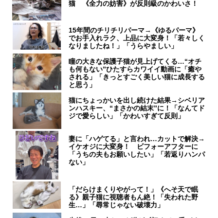
猫 《全力の妨害》が反則級のかわいさ！
15年間のチリチリパーマ→《ゆるパーマ》
でお手入れラク、上品に大変身！「若々しく
なりましたね！」「うらやましい」
瞳の大きな保護子猫が見上げてくる…“オチ
も何もない”ひたすらカワイイ動画に「癒や
される」「きっとすごく美しい猫に成長する
と思う」
猫にちょっかいを出し続けた結果→シベリア
ンハスキー、“まさかの結末”に！「なんてド
ジで愛らしい」「かわいすぎて反則」
妻に「ハゲてる」と言われ…カットで解決→
イケオジに大変身！ ビフォーアフターに
「うちの夫もお願いしたい」「若返りハンパ
ない」
「だらけまくりやがって！」《へそ天で眠
る》親子猫に視聴者もん絶！「失われた野
生…」「尋常じゃない破壊力」