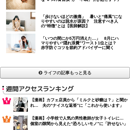
「歩けないほどの激痛」 暑いと“痛風”にな
りやすいのは脱水が原因？ 注意すべき人
の“特徴”とは【医師解説】
「いつの間にか5万円消えた…」 8月にハ
マりやすい“隠れ浪費”ワースト1位とは？
赤字防ぐコツを節約アドバイザーに聞く
ライフの記事もっと見る
週間アクセスランキング
【漫画】カフェ店員から「ミルクと砂糖は？」と聞か
れ… 夫の“ナイスな返答”に「これから使います」
【漫画】小学校で人気の男性教師が女子トイレに…
個室の隙間から見えた“恐ろしいモノ”に「許せない」