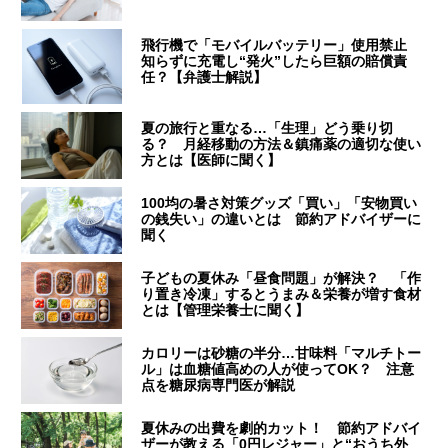
飛行機で「モバイルバッテリー」使用禁止
知らずに充電し“発火”したら巨額の賠償責
任？【弁護士解説】
夏の旅行と重なる…「生理」どう乗り切
る？ 月経移動の方法＆鎮痛薬の適切な使い
方とは【医師に聞く】
100均の暑さ対策グッズ「買い」「安物買い
の銭失い」の違いとは 節約アドバイザーに
聞く
子どもの夏休み「昼食問題」が解決？ 「作
り置き冷凍」するとうまみ＆栄養が増す食材
とは【管理栄養士に聞く】
カロリーは砂糖の半分…甘味料「マルチトー
ル」は血糖値高めの人が使ってOK？ 注意
点を糖尿病専門医が解説
夏休みの出費を劇的カット！ 節約アドバイ
ザーが教える「0円レジャー」と“おうち外