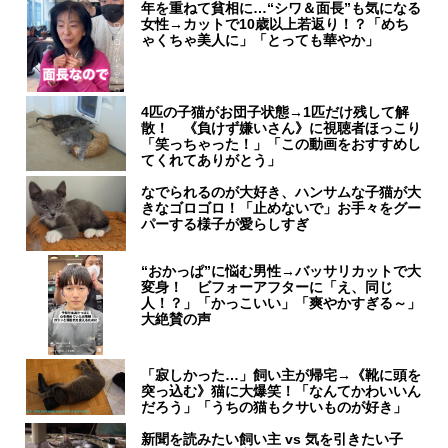
年を重ねて貧相に…“シワ＆面長”も気になる
女性→カットで10歳以上若返り！？「めち
ゃくちゃ美人に」「とっても華やか」
4匹の子猫がお団子状態→1匹だけ残して解
散！ 《負けず嫌いさん》に視聴者ほっこり
「笑っちゃった！」「この動画をおすすめし
てくれてありがとう」
なでられるのが大好き、ハンサムな子猫が大
きなゴロゴロ！「止めないで」お手々をグー
パーする様子が愛らしすぎ
“おかっぱ”に悩む男性→バッサリカットで大
変身！ ビフォーアフターに「え、同じ
人！？」「かっこいい」「爽やかすぎる～」
大絶賛の声
「寂しかった…」飼い主が帰宅→《靴に頭を
突っ込む》猫に大爆笑！「なんてかわいいん
だろう」「うちの猫もクサいものが好き」
新聞を読みたい飼い主 vs 気を引きたい子