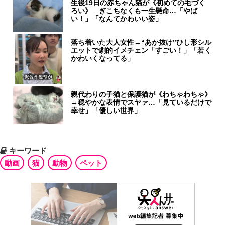
生後19日の赤ちゃん猫が《初めての毛づく
ろい》 ぎこちなくも一生懸命…「やば
い！」「なんてかわいい姿」
落ち着いた大人女性→“あか抜け”ひし形シル
エットで劇的イメチェン「すごい！」「若く
かわいくなってる」
親代わりの子猫と保護猫が《わちゃわちゃ》
→穏やかな表情でスヤァ…「見ているだけで
幸せ」「優しい世界」
キーワード
動画
猫
動物
ペット