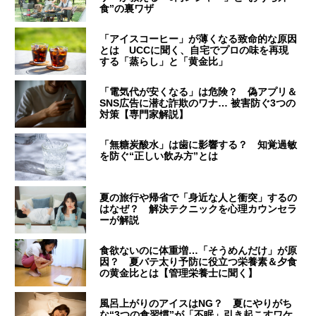
食”の裏ワザ
「アイスコーヒー」が薄くなる致命的な原因
とは UCCに聞く、自宅でプロの味を再現
する「蒸らし」と「黄金比」
「電気代が安くなる」は危険？ 偽アプリ＆
SNS広告に潜む詐欺のワナ… 被害防ぐ3つの
対策【専門家解説】
「無糖炭酸水」は歯に影響する？ 知覚過敏
を防ぐ“正しい飲み方”とは
夏の旅行や帰省で「身近な人と衝突」するの
はなぜ？ 解決テクニックを心理カウンセラ
ーが解説
食欲ないのに体重増…「そうめんだけ」が原
因？ 夏バテ太り予防に役立つ栄養素＆夕食
の黄金比とは【管理栄養士に聞く】
風呂上がりのアイスはNG？ 夏にやりがち
な“3つの食習慣”が「不眠」引き起こすワケ