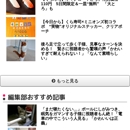
110円 5日間限定＆一皿“無料” 「大と
ろ」も
【今日から】くら寿司×ミニオンズ初コラ
ボ “実物”オリジナルステッカー、クリアポ
ーチ
後ろ足で立って歩く子猫、見事なターンを決
める！ 賢さに視聴者から驚嘆の声「かわい
すぎて耐えられない！」「なんて素晴らし
い」
もっと見る
編集部おすすめ記事
「まだ寝たくない…」ポールにしがみつき、
眠気をガマンする子猫に視聴者もん絶！「電
車の中でこういう人見る」「かわいいは正
義」