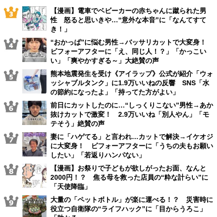
【漫画】電車でベビーカーの赤ちゃんに蹴られた男
性 怒ると思いきや…“意外な本音”に「なんてすて
き！」
“おかっぱ”に悩む男性→バッサリカットで大変身！
ビフォーアフターに「え、同じ人！？」「かっこい
い」「爽やかすぎる～」大絶賛の声
熊本地震発生を受け《アイラップ》公式が紹介「ウォ
ッシャブルタンク」に1.9万いいねの反響 SNS「水
の節約になったよ」「持ってた方がよい」
前日にカットしたのに…“しっくりこない”男性→あか
抜けカットで激変！ 2.9万いいね「別人やん」「モ
テそう」絶賛の声
妻に「ハゲてる」と言われ…カットで解決→イケオジ
に大変身！ ビフォーアフターに「うちの夫もお願い
したい」「若返りハンパない」
【漫画】お祭りで子どもが欲しがったお面、なんと
2000円！？ 焦る母を救った店員の“粋な計らい”に
「天使降臨」
大量の「ペットボトル」が楽に運べる！？ 災害時に
役立つ自衛隊の“ライフハック”に「目からうろこ」