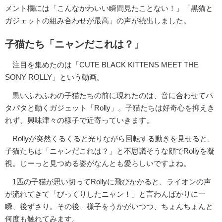
メント欄には「こんなかわいい瞬間見たことない！」「黒猫と
ガジェットの組み合わせが最高」の声が続出しました。
子猫たち「ニャンだこれは？」
注目を集めたのは「CUTE BLACK KITTENS MEET THE
SONY ROLLY」という動画。
黒いふわふわの子猫たちの前に現れたのは、音に合わせてパ
タパタと動くガジェット「Rolly」。子猫たちは好奇心を抑えき
れず、興味津々の様子で近寄っていきます。
Rollyが突然くるくると光りながら回転する動きを見せると、
子猫たちは「ニャンだこれは？」と不思議そうな顔でRollyを凝
視。じーっと見つめる姿がなんとも愛らしいですよね。
1匹の子猫が思い切ってRollyに飛びかかると、ライオンの声
が流れてきて「びっくりしたニャン！」と言わんばかりに一
瞬、後ずさり。その後、様子をうかがいつつ、ちょんちょんと
何度も触れてみます。