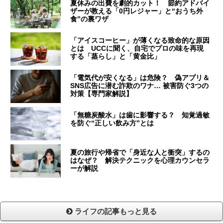
夏休みの出費を劇的カット！ 節約アドバイ
ザーが教える「0円レジャー」と“おうち外
食”の裏ワザ
「アイスコーヒー」が薄くなる致命的な原因
とは UCCに聞く、自宅でプロの味を再現
する「蒸らし」と「黄金比」
「電気代が安くなる」は危険？ 偽アプリ＆
SNS広告に潜む詐欺のワナ… 被害防ぐ3つの
対策【専門家解説】
「無糖炭酸水」は歯に影響する？ 知覚過敏
を防ぐ“正しい飲み方”とは
夏の旅行や帰省で「身近な人と衝突」するの
はなぜ？ 解決テクニックを心理カウンセラ
ーが解説
ライフの記事もっと見る