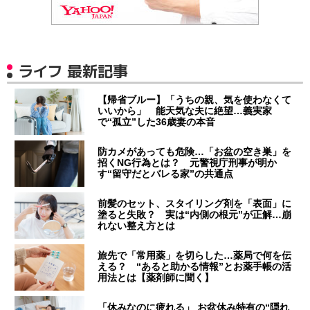
ライフ 最新記事
【帰省ブルー】「うちの親、気を使わなくて
いいから」 能天気な夫に絶望…義実家
で“孤立”した36歳妻の本音
防カメがあっても危険…「お盆の空き巣」を
招くNG行為とは？ 元警視庁刑事が明か
す“留守だとバレる家”の共通点
前髪のセット、スタイリング剤を「表面」に
塗ると失敗？ 実は“内側の根元”が正解…崩
れない整え方とは
旅先で「常用薬」を切らした…薬局で何を伝
える？ “あると助かる情報”とお薬手帳の活
用法とは【薬剤師に聞く】
「休みなのに疲れる」 お盆休み特有の“隠れ