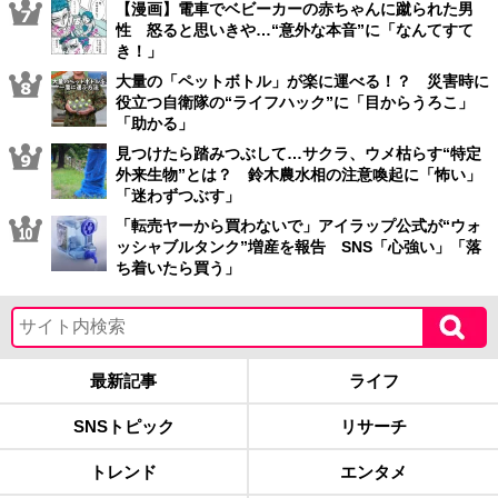
【漫画】電車でベビーカーの赤ちゃんに蹴られた男
性 怒ると思いきや…“意外な本音”に「なんてすて
き！」
大量の「ペットボトル」が楽に運べる！？ 災害時に
役立つ自衛隊の“ライフハック”に「目からうろこ」
「助かる」
見つけたら踏みつぶして…サクラ、ウメ枯らす“特定
外来生物”とは？ 鈴木農水相の注意喚起に「怖い」
「迷わずつぶす」
「転売ヤーから買わないで」アイラップ公式が“ウォ
ッシャブルタンク”増産を報告 SNS「心強い」「落
ち着いたら買う」
最新記事
ライフ
SNSトピック
リサーチ
トレンド
エンタメ