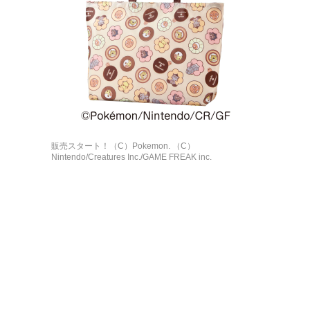
販売スタート！（C）Pokemon. （C）
Nintendo/Creatures Inc./GAME FREAK inc.