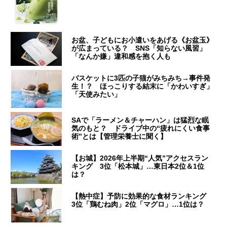
お盆、子どもにお小遣いをあげる《お盆玉》
が広まっている？ SNS「知らない風習」
「なんか嫌」違和感を抱く人も
バスケットに3匹の子猫がみちみち→事件発
生！？ ほっこりする結末に「かわいすぎ」
「天使みたい」
SAで「ラーメン＆チャーハン」は猛烈な眠
気のもと？ ドライブ中の“疲れにくい食事
術”とは【管理栄養士に聞く】
【お城】2026年上半期“人気”アクセスラン
キング 3位「松本城」…東日本2位＆1位
は？
【熱中症】予防に効果的な食材ランキング
3位「鶏むね肉」2位「マグロ」…1位は？