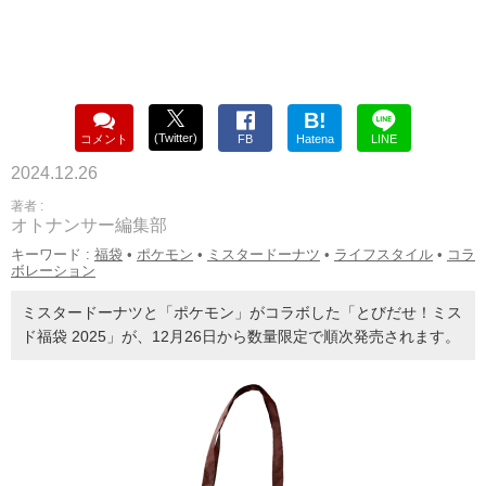
B!
(Twitter)
コメント
FB
Hatena
LINE
2024.12.26
著者 :
オトナンサー編集部
キーワード :
福袋
•
ポケモン
•
ミスタードーナツ
•
ライフスタイル
•
コラ
ボレーション
ミスタードーナツと「ポケモン」がコラボした「とびだせ！ミス
ド福袋 2025」が、12月26日から数量限定で順次発売されます。