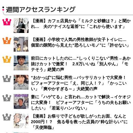
週間アクセスランキング
【漫画】カフェ店員から「ミルクと砂糖は？」と聞か
れ… 夫の“ナイスな返答”に「これから使います」
【漫画】小学校で人気の男性教師が女子トイレに…
個室の隙間から見えた“恐ろしいモノ”に「許せない」
前日にカットしたのに…“しっくりこない”男性→あか
抜けカットで激変！ 2.9万いいね「別人やん」「モ
テそう」絶賛の声
“おかっぱ”に悩む男性→バッサリカットで大変身！
ビフォーアフターに「え、同じ人！？」「かっこい
い」「爽やかすぎる～」大絶賛の声
妻に「ハゲてる」と言われ…カットで解決→イケオジ
に大変身！ ビフォーアフターに「うちの夫もお願い
したい」「若返りハンパない」
【漫画】お祭りで子どもが欲しがったお面、なんと
2000円！？ 焦る母を救った店員の“粋な計らい”に
「天使降臨」