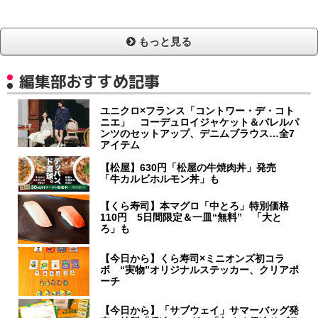
もっと見る
編集部おすすめ記事
ユニクロ×フランス「コントワー・デ・コト
ニエ」 コーデュロイジャケット＆バレルパ
ンツのセットアップ、デニムブラウス…全7
アイテム
【松屋】630円「松屋の牛焼肉丼」発売
「牛カルビホルモン丼」も
【くら寿司】本マグロ「中とろ」特別価格
110円 5日間限定＆一皿“無料” 「大と
ろ」も
【今日から】くら寿司×ミニオンズ初コラ
ボ “実物”オリジナルステッカー、クリアポ
ーチ
【今日から】「サブウェイ」サマーバッグ発