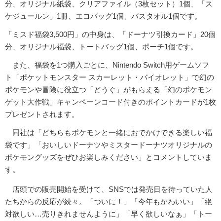
分、オリジナル紙袋、クリアファイル（3枚セット）1個、「ス
ケジュールン」1冊、エコバッグ1個、バスタオル1個です。
「ミスド福袋3,500円」の中身は、「ドーナツ引換カード」20個
分、オリジナル福袋、トートバッグ1個、ポーチ1個です。
また、福袋を1つ購入ごとに、Nintendo Switch用ゲームソフ
ト「ポケットモンスター スカーレット・バイオレット」で幻の
ポケモンや冒険に役立つ「どうぐ」がもらえる「幻のポケモン
ゲット大作戦」キャンペーンコード付きのポイントカードが1枚
プレゼントされます。
同社は「どちらもポケモンと一緒におでかけできる楽しい福
袋です」「おいしいドーナツやミスタードーナツオリジナルの
ポケモングッズをぜひお楽しみください」とコメントしていま
す。
店頭での販売開始を受けて、SNSでは発売日を待っていた人
たちからの反応が続々。「ついに！」「今年もかわいい」「絶
対欲しい…売りきれませんように」「早く欲しいなぁ」「トー