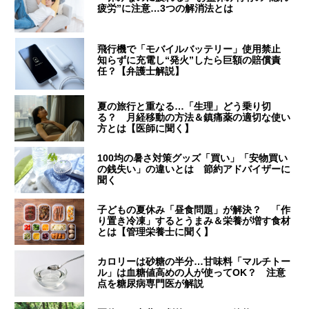
疲労”に注意…3つの解消法とは
飛行機で「モバイルバッテリー」使用禁止
知らずに充電し“発火”したら巨額の賠償責
任？【弁護士解説】
夏の旅行と重なる…「生理」どう乗り切
る？ 月経移動の方法＆鎮痛薬の適切な使い
方とは【医師に聞く】
100均の暑さ対策グッズ「買い」「安物買い
の銭失い」の違いとは 節約アドバイザーに
聞く
子どもの夏休み「昼食問題」が解決？ 「作
り置き冷凍」するとうまみ＆栄養が増す食材
とは【管理栄養士に聞く】
カロリーは砂糖の半分…甘味料「マルチトー
ル」は血糖値高めの人が使ってOK？ 注意
点を糖尿病専門医が解説