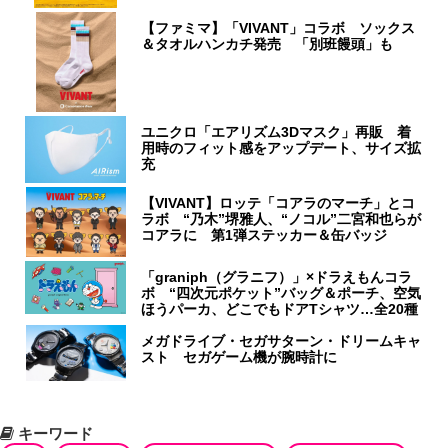
【ファミマ】「VIVANT」コラボ ソックス
＆タオルハンカチ発売 「別班饅頭」も
ユニクロ「エアリズム3Dマスク」再販 着
用時のフィット感をアップデート、サイズ拡
充
【VIVANT】ロッテ「コアラのマーチ」とコ
ラボ “乃木”堺雅人、“ノコル”二宮和也らが
コアラに 第1弾ステッカー＆缶バッジ
「graniph（グラニフ）」×ドラえもんコラ
ボ “四次元ポケット”バッグ＆ポーチ、空気
ほうパーカ、どこでもドアTシャツ…全20種
メガドライブ・セガサターン・ドリームキャ
スト セガゲーム機が腕時計に
キーワード