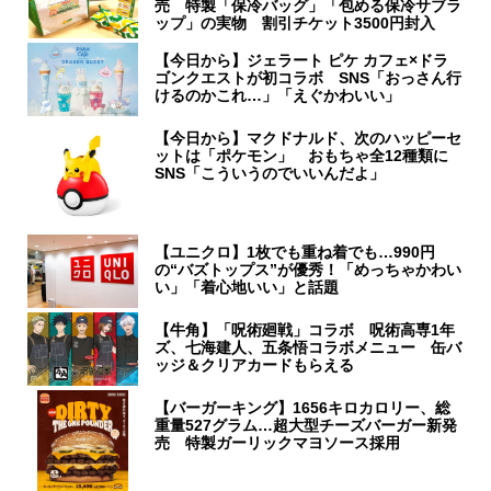
売 特製「保冷バッグ」「包める保冷サブラ
ップ」の実物 割引チケット3500円封入
【今日から】ジェラート ピケ カフェ×ドラ
ゴンクエストが初コラボ SNS「おっさん行
けるのかこれ…」「えぐかわいい」
【今日から】マクドナルド、次のハッピーセ
ットは「ポケモン」 おもちゃ全12種類に
SNS「こういうのでいいんだよ」
【ユニクロ】1枚でも重ね着でも…990円
の“バズトップス”が優秀！「めっちゃかわい
い」「着心地いい」と話題
【牛角】「呪術廻戦」コラボ 呪術高専1年
ズ、七海建人、五条悟コラボメニュー 缶バ
ッジ＆クリアカードもらえる
【バーガーキング】1656キロカロリー、総
重量527グラム…超大型チーズバーガー新発
売 特製ガーリックマヨソース採用