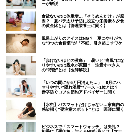
ーが解説
食欲ないのに体重増…「そうめんだけ」が原
因？ 夏バテ太り予防に役立つ栄養素＆夕食
の黄金比とは【管理栄養士に聞く】
風呂上がりのアイスはNG？ 夏にやりがち
な“3つの食習慣”が「不眠」引き起こすワケ
「歩けないほどの激痛」 暑いと“痛風”にな
りやすいのは脱水が原因？ 注意すべき人
の“特徴”とは【医師解説】
「いつの間にか5万円消えた…」 8月にハ
マりやすい“隠れ浪費”ワースト1位とは？
赤字防ぐコツを節約アドバイザーに聞く
【水虫】バスマットだけじゃない…家庭内の
感染招く“要注意スポット”とは 医師に聞く
ビジネスで「スマートウォッチ」は失礼？
相手に「悪印象」与えるNG行為とは【マナ