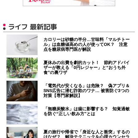
ライフ 最新記事
カロリーは砂糖の半分…甘味料「マルチトー
ル」は血糖値高めの人が使ってOK？ 注意
点を糖尿病専門医が解説
夏休みの出費を劇的カット！ 節約アドバイ
ザーが教える「0円レジャー」と“おうち外
食”の裏ワザ
「電気代が安くなる」は危険？ 偽アプリ＆
SNS広告に潜む詐欺のワナ… 被害防ぐ3つの
対策【専門家解説】
「無糖炭酸水」は歯に影響する？ 知覚過敏
を防ぐ“正しい飲み方”とは
夏の旅行や帰省で「身近な人と衝突」するの
はなぜ？ 解決テクニックを心理カウンセラ