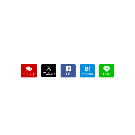
B!
(Twitter)
コメント
FB
Hatena
LINE