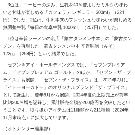
3位は、コーヒーの深み、生乳を40％使用したミルクの味わ
いと甘味が楽しめる「カフェラテ レギュラー 300ml」（224
円）でした。2位は、牛乳本来のフレッシュな味わいが楽しめる
無調整牛乳「毎日の食卓牛乳 1000ml」（257円）でした。
1位は辛旨ラーメンの名店「蒙古タンメン中本」の「蒙古タン
メン」を再現した「蒙古タンメン中本 辛旨味噌（みそ）
122g」（259円）という結果でした。
セブン＆アイ・ホールディングスでは、「セブンプレミア
ム」「セブンプレミアム ゴールド」のほか、「セブン・ザ・プ
ライス」も展開。「セブン・ザ・プライス」は、2021年7月に
「イトーヨーカドー」のオリジナルブランド「ザ・プライス」
として誕生し、翌年9月から展開。2024年度の上期売上が前年
比約200％増を記録し、累計販売金額が200億円を突破したとい
うことです。取り扱いアイテムは11種類から211種類（2024年
11月末時点）に拡大しています。
（オトナンサー編集部）