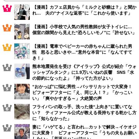
【漫画】カフェ店員から「ミルクと砂糖は？」と聞か
れ… 夫の“ナイスな返答”に「これから使います」
【漫画】小学校で人気の男性教師が女子トイレに…
個室の隙間から見えた“恐ろしいモノ”に「許せない」
【漫画】電車でベビーカーの赤ちゃんに蹴られた男
性 怒ると思いきや…“意外な本音”に「なんてすて
き！」
熊本地震発生を受け《アイラップ》公式が紹介「ウォ
ッシャブルタンク」に1.9万いいねの反響 SNS「水
の節約になったよ」「持ってた方がよい」
“おかっぱ”に悩む男性→バッサリカットで大変身！
ビフォーアフターに「え、同じ人！？」「かっこい
い」「爽やかすぎる～」大絶賛の声
フライパンの取っ手、洗った後“上向き”に置いてな
い？ ティファール公式が教える長持ちする乾かし方
に「知らなかった」
妻に「ハゲてる」と言われ…カットで解決→イケオジ
に大変身！ ビフォーアフターに「うちの夫もお願い
したい」「若返りハンパない」