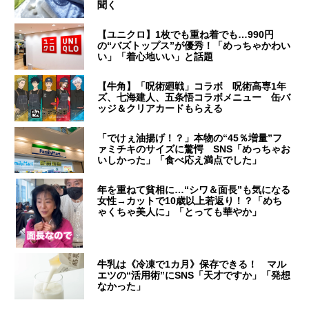
聞く
【ユニクロ】1枚でも重ね着でも…990円
の“バズトップス”が優秀！「めっちゃかわい
い」「着心地いい」と話題
【牛角】「呪術廻戦」コラボ 呪術高専1年
ズ、七海建人、五条悟コラボメニュー 缶バ
ッジ＆クリアカードもらえる
「でけぇ油揚げ！？」本物の“45％増量”フ
ァミチキのサイズに驚愕 SNS「めっちゃお
いしかった」「食べ応え満点でした」
年を重ねて貧相に…“シワ＆面長”も気になる
女性→カットで10歳以上若返り！？「めち
ゃくちゃ美人に」「とっても華やか」
牛乳は《冷凍で1カ月》保存できる！ マル
エツの“活用術”にSNS「天才ですか」「発想
なかった」