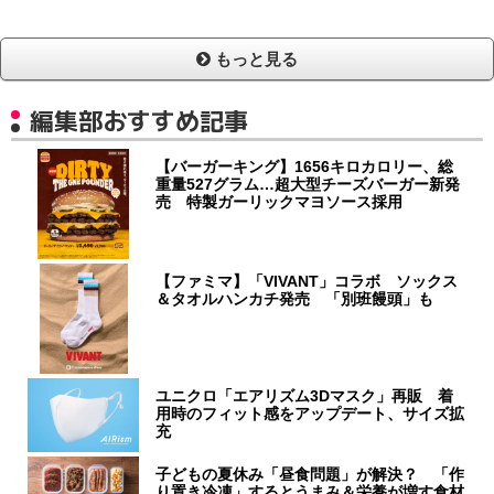
もっと見る
編集部おすすめ記事
【バーガーキング】1656キロカロリー、総
重量527グラム…超大型チーズバーガー新発
売 特製ガーリックマヨソース採用
【ファミマ】「VIVANT」コラボ ソックス
＆タオルハンカチ発売 「別班饅頭」も
ユニクロ「エアリズム3Dマスク」再販 着
用時のフィット感をアップデート、サイズ拡
充
子どもの夏休み「昼食問題」が解決？ 「作
り置き冷凍」するとうまみ＆栄養が増す食材