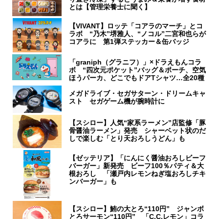
とは【管理栄養士に聞く】
【VIVANT】ロッテ「コアラのマーチ」とコ
ラボ “乃木”堺雅人、“ノコル”二宮和也らが
コアラに 第1弾ステッカー＆缶バッジ
「graniph（グラニフ）」×ドラえもんコラ
ボ “四次元ポケット”バッグ＆ポーチ、空気
ほうパーカ、どこでもドアTシャツ…全20種
メガドライブ・セガサターン・ドリームキャ
スト セガゲーム機が腕時計に
【スシロー】人気“家系ラーメン”店監修「豚
骨醤油ラーメン」発売 シャーベット状のだ
しで楽しむ「とり天おろしうどん」も
【ゼッテリア】「にんにく醤油おろしビーフ
バーガー」新発売 ビーフ100％パティ＆大
根おろし 「瀬戸内レモンねぎ塩おろしチキ
ンバーガー」も
【スシロー】鮪の大とろ“110円” ジャンボ
とろサーモン“110円” 「C.C.レモン」コラ