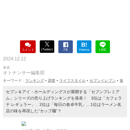
B!
(Twitter)
コメント
FB
Hatena
LINE
2024.12.12
著者 :
オトナンサー編集部
キーワード :
ランキング
•
調査
•
ライフスタイル
•
セブンイレブン
•
食
セブン＆アイ・ホールディングスが展開する「セブンプレミア
ム」シリーズの売り上げランキングを発表！ 3位は「カフェラ
テ レギュラー」、2位は「毎日の食卓牛乳」…1位はラーメン名
店の味を再現した“カップ麺”？