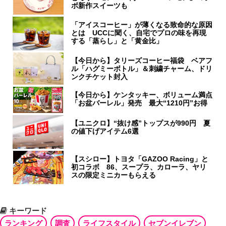
ボ新作スイーツも
「アイスコーヒー」が薄くなる致命的な原因
とは UCCに聞く、自宅でプロの味を再現
する「蒸らし」と「黄金比」
【今日から】タリーズコーヒー福袋 ベアフ
ル「ハグミーボトル」＆刺繍チャーム、ドリ
ンクチケット封入
【今日から】ケンタッキー、ボリューム満点
「お盆バーレル」発売 最大“1210円”お得
【ユニクロ】“抜け感”トップスが990円 夏
の値下げアイテム6選
【スシロー】トヨタ「GAZOO Racing」と
初コラボ 86、スープラ、カローラ、ヤリ
スの限定ミニカーもらえる
キーワード
ランキング
調査
ライフスタイル
セブンイレブン