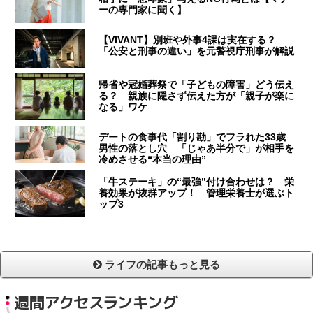
ーの専門家に聞く】
【VIVANT】別班や外事4課は実在する？
「公安と刑事の違い」を元警視庁刑事が解説
帰省や冠婚葬祭で「子どもの障害」どう伝え
る？ 親族に隠さず伝えた方が「親子が楽に
なる」ワケ
デートの食事代「割り勘」でフラれた33歳
男性の落とし穴 「じゃあ半分で」が相手を
冷めさせる“本当の理由”
「牛ステーキ」の“最強”付け合わせは？ 栄
養効果が抜群アップ！ 管理栄養士が選ぶト
ップ3
ライフの記事もっと見る
週間アクセスランキング