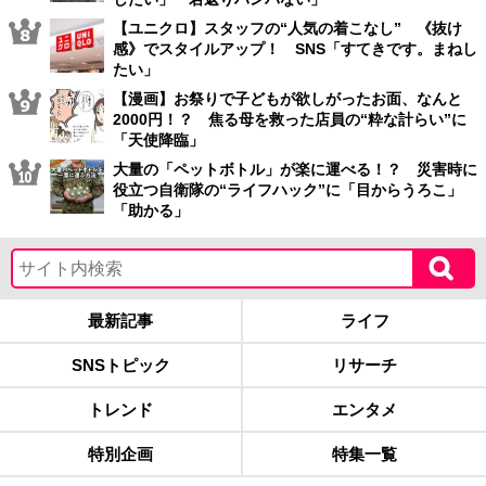
【ユニクロ】スタッフの“人気の着こなし” 《抜け
感》でスタイルアップ！ SNS「すてきです。まねし
たい」
【漫画】お祭りで子どもが欲しがったお面、なんと
2000円！？ 焦る母を救った店員の“粋な計らい”に
「天使降臨」
大量の「ペットボトル」が楽に運べる！？ 災害時に
役立つ自衛隊の“ライフハック”に「目からうろこ」
「助かる」
最新記事
ライフ
SNSトピック
リサーチ
トレンド
エンタメ
特別企画
特集一覧