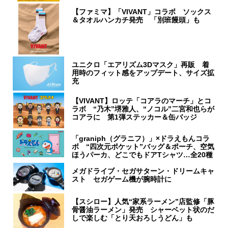
【ファミマ】「VIVANT」コラボ ソックス
＆タオルハンカチ発売 「別班饅頭」も
ユニクロ「エアリズム3Dマスク」再販 着
用時のフィット感をアップデート、サイズ拡
充
【VIVANT】ロッテ「コアラのマーチ」とコ
ラボ “乃木”堺雅人、“ノコル”二宮和也らが
コアラに 第1弾ステッカー＆缶バッジ
「graniph（グラニフ）」×ドラえもんコラ
ボ “四次元ポケット”バッグ＆ポーチ、空気
ほうパーカ、どこでもドアTシャツ…全20種
メガドライブ・セガサターン・ドリームキャ
スト セガゲーム機が腕時計に
【スシロー】人気“家系ラーメン”店監修「豚
骨醤油ラーメン」発売 シャーベット状のだ
しで楽しむ「とり天おろしうどん」も