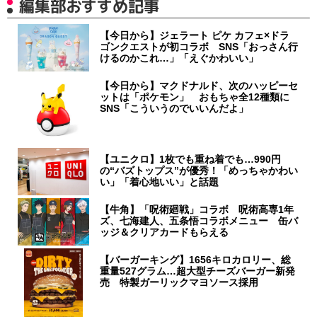
編集部おすすめ記事
【今日から】ジェラート ピケ カフェ×ドラ
ゴンクエストが初コラボ SNS「おっさん行
けるのかこれ…」「えぐかわいい」
【今日から】マクドナルド、次のハッピーセ
ットは「ポケモン」 おもちゃ全12種類に
SNS「こういうのでいいんだよ」
【ユニクロ】1枚でも重ね着でも…990円
の“バズトップス”が優秀！「めっちゃかわい
い」「着心地いい」と話題
【牛角】「呪術廻戦」コラボ 呪術高専1年
ズ、七海建人、五条悟コラボメニュー 缶バ
ッジ＆クリアカードもらえる
【バーガーキング】1656キロカロリー、総
重量527グラム…超大型チーズバーガー新発
売 特製ガーリックマヨソース採用