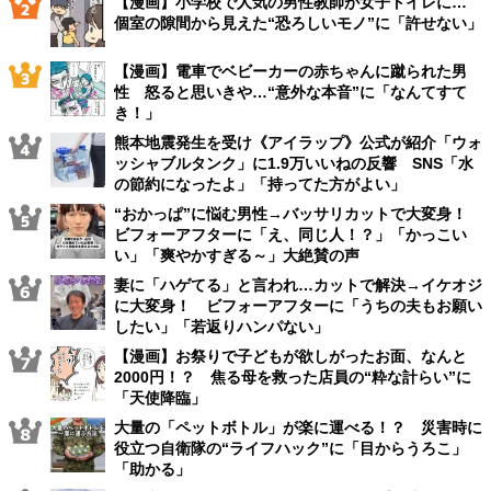
【漫画】小学校で人気の男性教師が女子トイレに…
個室の隙間から見えた“恐ろしいモノ”に「許せない」
【漫画】電車でベビーカーの赤ちゃんに蹴られた男
性 怒ると思いきや…“意外な本音”に「なんてすて
き！」
熊本地震発生を受け《アイラップ》公式が紹介「ウォ
ッシャブルタンク」に1.9万いいねの反響 SNS「水
の節約になったよ」「持ってた方がよい」
“おかっぱ”に悩む男性→バッサリカットで大変身！
ビフォーアフターに「え、同じ人！？」「かっこい
い」「爽やかすぎる～」大絶賛の声
妻に「ハゲてる」と言われ…カットで解決→イケオジ
に大変身！ ビフォーアフターに「うちの夫もお願い
したい」「若返りハンパない」
【漫画】お祭りで子どもが欲しがったお面、なんと
2000円！？ 焦る母を救った店員の“粋な計らい”に
「天使降臨」
大量の「ペットボトル」が楽に運べる！？ 災害時に
役立つ自衛隊の“ライフハック”に「目からうろこ」
「助かる」