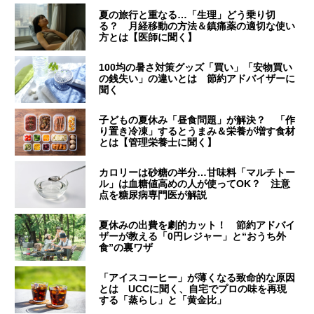
夏の旅行と重なる…「生理」どう乗り切
る？ 月経移動の方法＆鎮痛薬の適切な使い
方とは【医師に聞く】
100均の暑さ対策グッズ「買い」「安物買い
の銭失い」の違いとは 節約アドバイザーに
聞く
子どもの夏休み「昼食問題」が解決？ 「作
り置き冷凍」するとうまみ＆栄養が増す食材
とは【管理栄養士に聞く】
カロリーは砂糖の半分…甘味料「マルチトー
ル」は血糖値高めの人が使ってOK？ 注意
点を糖尿病専門医が解説
夏休みの出費を劇的カット！ 節約アドバイ
ザーが教える「0円レジャー」と“おうち外
食”の裏ワザ
「アイスコーヒー」が薄くなる致命的な原因
とは UCCに聞く、自宅でプロの味を再現
する「蒸らし」と「黄金比」