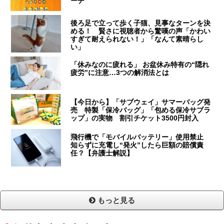
ーチ
後ろ足で立って歩く子猫、見事なターンを決
める！ 賢さに視聴者から驚嘆の声「かわい
すぎて耐えられない！」「なんて素晴らし
い」
「休みなのに疲れる」 お盆休み特有の“隠れ
疲労”に注意…3つの解消法とは
【今日から】「サブウェイ」サマーバッグ発
売 特製「保冷バッグ」「包める保冷サブラ
ップ」の実物 割引チケット3500円封入
飛行機で「モバイルバッテリー」使用禁止
知らずに充電し“発火”したら巨額の賠償責
任？【弁護士解説】
もっと見る