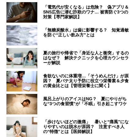
「電気代が安くなる」は危険？ 偽アプリ＆
SNS広告に潜む詐欺のワナ… 被害防ぐ3つの
対策【専門家解説】
「無糖炭酸水」は歯に影響する？ 知覚過敏
を防ぐ“正しい飲み方”とは
夏の旅行や帰省で「身近な人と衝突」するの
はなぜ？ 解決テクニックを心理カウンセラ
ーが解説
食欲ないのに体重増…「そうめんだけ」が原
因？ 夏バテ太り予防に役立つ栄養素＆夕食
の黄金比とは【管理栄養士に聞く】
風呂上がりのアイスはNG？ 夏にやりがち
な“3つの食習慣”が「不眠」引き起こすワケ
「歩けないほどの激痛」 暑いと“痛風”にな
りやすいのは脱水が原因？ 注意すべき人
の“特徴”とは【医師解説】