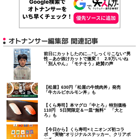
オトナンサー編集部 関連記事
前日にカットしたのに…“しっくりこない”男
性→あか抜けカットで激変！ 2.9万いいね
「別人やん」「モテそう」絶賛の声
【松屋】630円「松屋の牛焼肉丼」発売
「牛カルビホルモン丼」も
【くら寿司】本マグロ「中とろ」特別価格
110円 5日間限定＆一皿“無料” 「大と
ろ」も
【今日から】くら寿司×ミニオンズ初コラ
ボ “実物”オリジナルステッカー、クリアポ