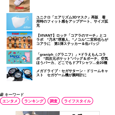
ユニクロ「エアリズム3Dマスク」再販 着
用時のフィット感をアップデート、サイズ拡
充
【VIVANT】ロッテ「コアラのマーチ」とコ
ラボ “乃木”堺雅人、“ノコル”二宮和也らが
コアラに 第1弾ステッカー＆缶バッジ
「graniph（グラニフ）」×ドラえもんコラ
ボ “四次元ポケット”バッグ＆ポーチ、空気
ほうパーカ、どこでもドアTシャツ…全20種
メガドライブ・セガサターン・ドリームキャ
スト セガゲーム機が腕時計に
キーワード
エンタメ
ランキング
調査
ライフスタイル