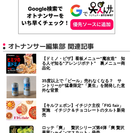
オトナンサー編集部 関連記事
【ドミノ・ピザ】看板メニュー“魔改造” 知
る人ぞ知る“アレンジポテト” 裏メニュー商
品化
35度以上で「ビール」売れなくなる？ サ
ントリーが“猛暑限定”「夏生」を開発した意
外な背景
【キルフェボン】イチジク主役「FIG fair」
実施 イチジク＆チョコレートのタルト新発
売
ロッテ「爽」 贅沢シリーズ第4弾「爽 贅沢
果実シャインマスカット」発売