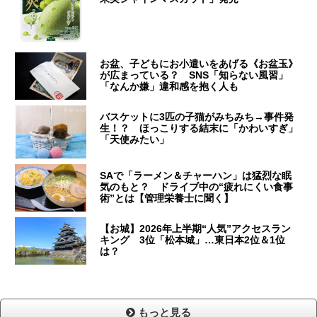
お盆、子どもにお小遣いをあげる《お盆玉》
が広まっている？ SNS「知らない風習」
「なんか嫌」違和感を抱く人も
バスケットに3匹の子猫がみちみち→事件発
生！？ ほっこりする結末に「かわいすぎ」
「天使みたい」
SAで「ラーメン＆チャーハン」は猛烈な眠
気のもと？ ドライブ中の“疲れにくい食事
術”とは【管理栄養士に聞く】
【お城】2026年上半期“人気”アクセスラン
キング 3位「松本城」…東日本2位＆1位
は？
もっと見る