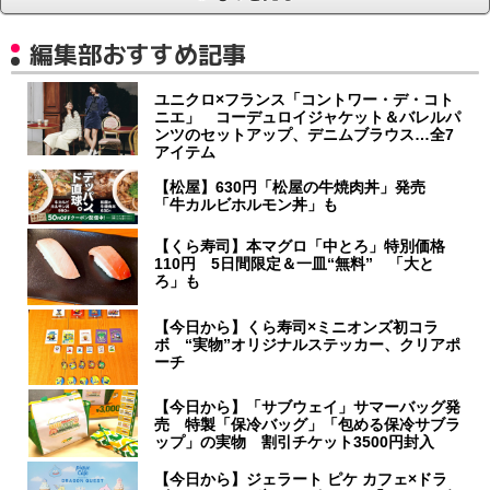
編集部おすすめ記事
ユニクロ×フランス「コントワー・デ・コト
ニエ」 コーデュロイジャケット＆バレルパ
ンツのセットアップ、デニムブラウス…全7
アイテム
【松屋】630円「松屋の牛焼肉丼」発売
「牛カルビホルモン丼」も
【くら寿司】本マグロ「中とろ」特別価格
110円 5日間限定＆一皿“無料” 「大と
ろ」も
【今日から】くら寿司×ミニオンズ初コラ
ボ “実物”オリジナルステッカー、クリアポ
ーチ
【今日から】「サブウェイ」サマーバッグ発
売 特製「保冷バッグ」「包める保冷サブラ
ップ」の実物 割引チケット3500円封入
【今日から】ジェラート ピケ カフェ×ドラ