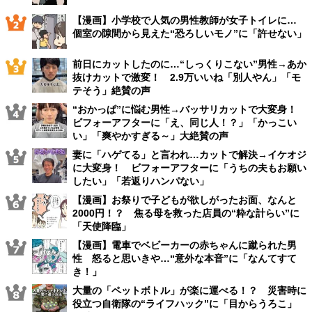
【漫画】小学校で人気の男性教師が女子トイレに…
個室の隙間から見えた“恐ろしいモノ”に「許せない」
前日にカットしたのに…“しっくりこない”男性→あか
抜けカットで激変！ 2.9万いいね「別人やん」「モ
テそう」絶賛の声
“おかっぱ”に悩む男性→バッサリカットで大変身！
ビフォーアフターに「え、同じ人！？」「かっこい
い」「爽やかすぎる～」大絶賛の声
妻に「ハゲてる」と言われ…カットで解決→イケオジ
に大変身！ ビフォーアフターに「うちの夫もお願い
したい」「若返りハンパない」
【漫画】お祭りで子どもが欲しがったお面、なんと
2000円！？ 焦る母を救った店員の“粋な計らい”に
「天使降臨」
【漫画】電車でベビーカーの赤ちゃんに蹴られた男
性 怒ると思いきや…“意外な本音”に「なんてすて
き！」
大量の「ペットボトル」が楽に運べる！？ 災害時に
役立つ自衛隊の“ライフハック”に「目からうろこ」