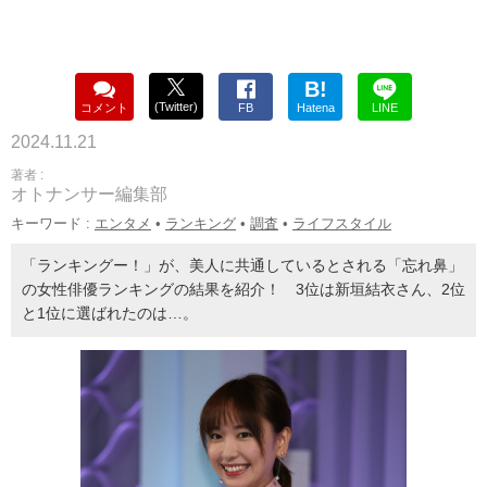
B!
(Twitter)
コメント
FB
Hatena
LINE
2024.11.21
著者 :
オトナンサー編集部
キーワード :
エンタメ
•
ランキング
•
調査
•
ライフスタイル
「ランキングー！」が、美人に共通しているとされる「忘れ鼻」
の女性俳優ランキングの結果を紹介！ 3位は新垣結衣さん、2位
と1位に選ばれたのは…。