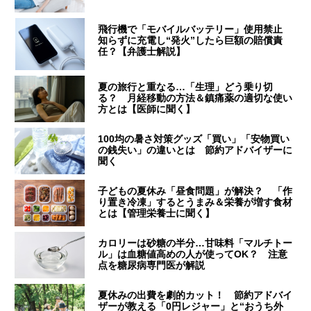
飛行機で「モバイルバッテリー」使用禁止
知らずに充電し“発火”したら巨額の賠償責
任？【弁護士解説】
夏の旅行と重なる…「生理」どう乗り切
る？ 月経移動の方法＆鎮痛薬の適切な使い
方とは【医師に聞く】
100均の暑さ対策グッズ「買い」「安物買い
の銭失い」の違いとは 節約アドバイザーに
聞く
子どもの夏休み「昼食問題」が解決？ 「作
り置き冷凍」するとうまみ＆栄養が増す食材
とは【管理栄養士に聞く】
カロリーは砂糖の半分…甘味料「マルチトー
ル」は血糖値高めの人が使ってOK？ 注意
点を糖尿病専門医が解説
夏休みの出費を劇的カット！ 節約アドバイ
ザーが教える「0円レジャー」と“おうち外