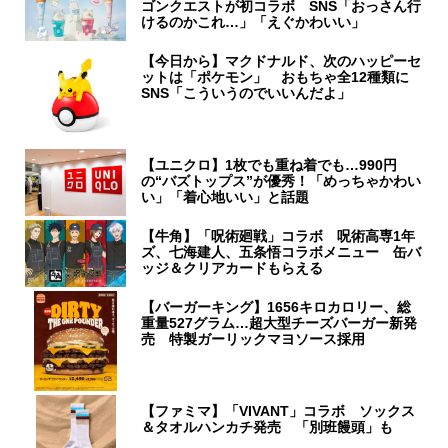
ゴンクエストが初コラボ SNS「おっさん行
けるのかこれ…」「えぐかわいい」
【今日から】マクドナルド、次のハッピーセ
ットは「ポケモン」 おもちゃ全12種類に
SNS「こういうのでいいんだよ」
【ユニクロ】1枚でも重ね着でも…990円
の“バズトップス”が優秀！「めっちゃかわい
い」「着心地いい」と話題
【牛角】「呪術廻戦」コラボ 呪術高専1年
ズ、七海建人、五条悟コラボメニュー 缶バ
ッジ＆クリアカードもらえる
【バーガーキング】1656キロカロリー、総
重量527グラム…超大型チーズバーガー新発
売 特製ガーリックマヨソース採用
【ファミマ】「VIVANT」コラボ ソックス
＆タオルハンカチ発売 「別班饅頭」も