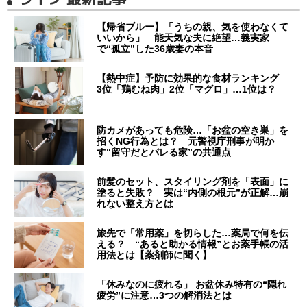
【帰省ブルー】「うちの親、気を使わなくて
いいから」 能天気な夫に絶望…義実家
で“孤立”した36歳妻の本音
【熱中症】予防に効果的な食材ランキング
3位「鶏むね肉」2位「マグロ」…1位は？
防カメがあっても危険…「お盆の空き巣」を
招くNG行為とは？ 元警視庁刑事が明か
す“留守だとバレる家”の共通点
前髪のセット、スタイリング剤を「表面」に
塗ると失敗？ 実は“内側の根元”が正解…崩
れない整え方とは
旅先で「常用薬」を切らした…薬局で何を伝
える？ “あると助かる情報”とお薬手帳の活
用法とは【薬剤師に聞く】
「休みなのに疲れる」 お盆休み特有の“隠れ
疲労”に注意…3つの解消法とは