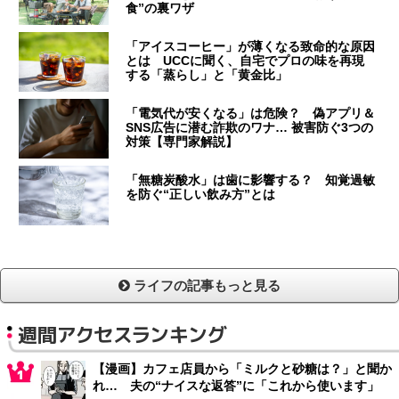
食”の裏ワザ
「アイスコーヒー」が薄くなる致命的な原因
とは UCCに聞く、自宅でプロの味を再現
する「蒸らし」と「黄金比」
「電気代が安くなる」は危険？ 偽アプリ＆
SNS広告に潜む詐欺のワナ… 被害防ぐ3つの
対策【専門家解説】
「無糖炭酸水」は歯に影響する？ 知覚過敏
を防ぐ“正しい飲み方”とは
ライフの記事もっと見る
週間アクセスランキング
【漫画】カフェ店員から「ミルクと砂糖は？」と聞か
れ… 夫の“ナイスな返答”に「これから使います」