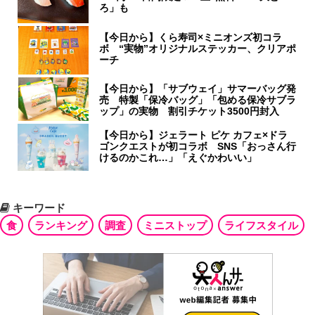
ろ」も
【今日から】くら寿司×ミニオンズ初コラ
ボ “実物”オリジナルステッカー、クリアポ
ーチ
【今日から】「サブウェイ」サマーバッグ発
売 特製「保冷バッグ」「包める保冷サブラ
ップ」の実物 割引チケット3500円封入
【今日から】ジェラート ピケ カフェ×ドラ
ゴンクエストが初コラボ SNS「おっさん行
けるのかこれ…」「えぐかわいい」
キーワード
食
ランキング
調査
ミニストップ
ライフスタイル