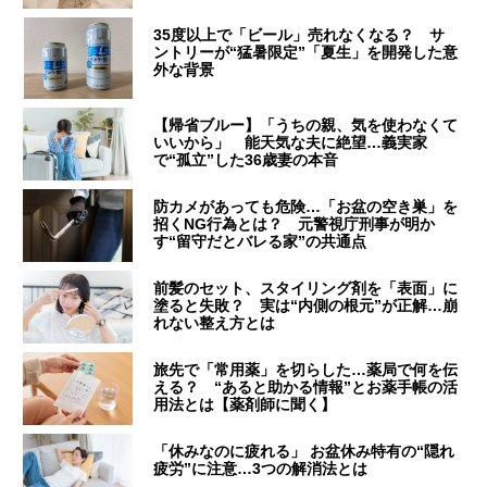
35度以上で「ビール」売れなくなる？ サ
ントリーが“猛暑限定”「夏生」を開発した意
外な背景
【帰省ブルー】「うちの親、気を使わなくて
いいから」 能天気な夫に絶望…義実家
で“孤立”した36歳妻の本音
防カメがあっても危険…「お盆の空き巣」を
招くNG行為とは？ 元警視庁刑事が明か
す“留守だとバレる家”の共通点
前髪のセット、スタイリング剤を「表面」に
塗ると失敗？ 実は“内側の根元”が正解…崩
れない整え方とは
旅先で「常用薬」を切らした…薬局で何を伝
える？ “あると助かる情報”とお薬手帳の活
用法とは【薬剤師に聞く】
「休みなのに疲れる」 お盆休み特有の“隠れ
疲労”に注意…3つの解消法とは