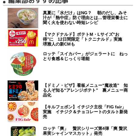
編集部おすすめ記事
真夏に「水だけ」はNG？ 朝のだし、みそ
汁が「熱中症」防ぐ理由とは…管理栄養士に
聞く火を使わない時短レシピ
【マクドナルド】ポテトM・Lサイズ“お
得”に 12日間限定「トクニナルド」実施
堺雅人の新CMも
ロッテ「スイカバー」がジェラートに ねっ
とり食感＆じっくり堪能
【ドミノ・ピザ】看板メニュー“魔改造” 知
る人ぞ知る“アレンジポテト” 裏メニュー商
品化
【キルフェボン】イチジク主役「FIG fair」
実施 イチジク＆チョコレートのタルト新発
売
ロッテ「爽」 贅沢シリーズ第4弾「爽 贅沢
果実シャインマスカット」発売