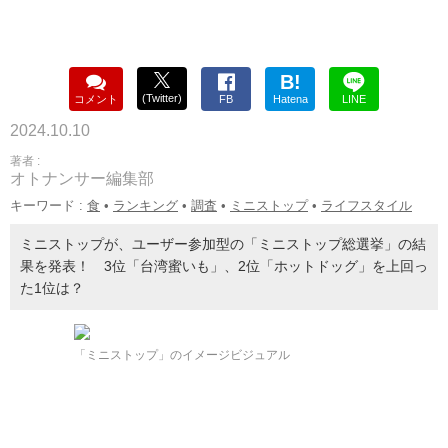
B!
(Twitter)
コメント
FB
Hatena
LINE
2024.10.10
著者 :
オトナンサー編集部
キーワード :
食
•
ランキング
•
調査
•
ミニストップ
•
ライフスタイル
ミニストップが、ユーザー参加型の「ミニストップ総選挙」の結
果を発表！ 3位「台湾蜜いも」、2位「ホットドッグ」を上回っ
た1位は？
「ミニストップ」のイメージビジュアル