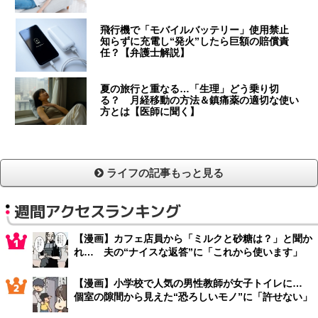
飛行機で「モバイルバッテリー」使用禁止
知らずに充電し“発火”したら巨額の賠償責
任？【弁護士解説】
夏の旅行と重なる…「生理」どう乗り切
る？ 月経移動の方法＆鎮痛薬の適切な使い
方とは【医師に聞く】
ライフの記事もっと見る
週間アクセスランキング
【漫画】カフェ店員から「ミルクと砂糖は？」と聞か
れ… 夫の“ナイスな返答”に「これから使います」
【漫画】小学校で人気の男性教師が女子トイレに…
個室の隙間から見えた“恐ろしいモノ”に「許せない」