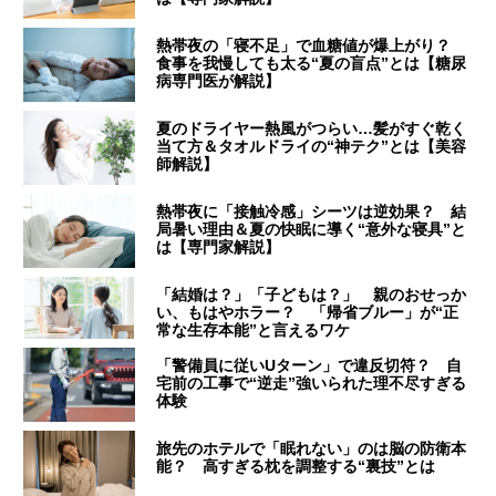
熱帯夜の「寝不足」で血糖値が爆上がり？
食事を我慢しても太る“夏の盲点”とは【糖尿
病専門医が解説】
夏のドライヤー熱風がつらい…髪がすぐ乾く
当て方＆タオルドライの“神テク”とは【美容
師解説】
熱帯夜に「接触冷感」シーツは逆効果？ 結
局暑い理由＆夏の快眠に導く“意外な寝具”と
は【専門家解説】
「結婚は？」「子どもは？」 親のおせっか
い、もはやホラー？ 「帰省ブルー」が“正
常な生存本能”と言えるワケ
「警備員に従いUターン」で違反切符？ 自
宅前の工事で“逆走”強いられた理不尽すぎる
体験
旅先のホテルで「眠れない」のは脳の防衛本
能？ 高すぎる枕を調整する“裏技”とは