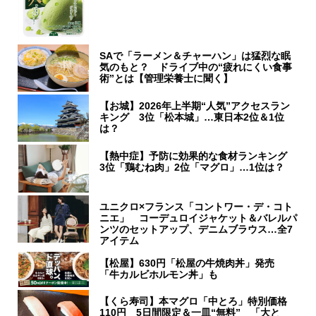
SAで「ラーメン＆チャーハン」は猛烈な眠
気のもと？ ドライブ中の“疲れにくい食事
術”とは【管理栄養士に聞く】
【お城】2026年上半期“人気”アクセスラン
キング 3位「松本城」…東日本2位＆1位
は？
【熱中症】予防に効果的な食材ランキング
3位「鶏むね肉」2位「マグロ」…1位は？
ユニクロ×フランス「コントワー・デ・コト
ニエ」 コーデュロイジャケット＆バレルパ
ンツのセットアップ、デニムブラウス…全7
アイテム
【松屋】630円「松屋の牛焼肉丼」発売
「牛カルビホルモン丼」も
【くら寿司】本マグロ「中とろ」特別価格
110円 5日間限定＆一皿“無料” 「大と