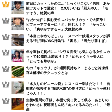
前日にカットしたのに…“しっくりこない”男性→あか
抜けカットで激変！ 2.9万いいね「別人やん」「モ
テそう」絶賛の声
“おかっぱ”に悩む男性→バッサリカットで大変身！
ビフォーアフターに「え、同じ人！？」「かっこい
い」「爽やかすぎる～」大絶賛の声
「本当にやめてほしい」 スーパー銭湯スタッフが訴
える“利用時のNG行為”に「困る」「当たり前すぎ」
年を重ねて貧相に…“シワ＆面長”も気になる女性→カ
ットで10歳以上若返り！？「めちゃくちゃ美人に」
「とっても華やか」
旬の「キュウリ」が3週間長持ち？ まるごと冷凍保
存＆解凍のテクニックとは
「水入りのビニール袋」にストロー刺すだけ！？ 自
衛隊が伝授する“簡易水道”の作り方に「めっちゃ便利
じゃん！！」
生後6週間の子猫、本棚で突っ伏して眠る…あまりの
かわいさに視聴者もん絶「ぬいぐるみみたい！」「最
高」