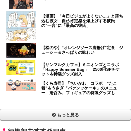
【漫画】「今日ビジュがよくない…」と落ち
込む彼女 自己肯定感を爆上げする彼氏
の“一言”に「最高の彼氏」
【松のや】“オレンジソース唐揚げ”定食 ジ
ューシー＆さっぱりの味わい
【サンマルクカフェ】ミニオンズとコラボ
「Happy Summer Bag」 2500円SPチケ
ット＆特製グッズ封入
【くら寿司】「ちいかわ」コラボ “たこ
着”＆うさぎ「パァンッケーキ」のメニュ
ー 湯呑み、フィギュアの特製グッズも
もっと見る