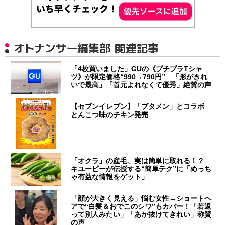
オトナンサー編集部 関連記事
「4枚買いました」GUの《プチプラTシャ
ツ》が限定価格“990→790円” 「形がきれ
いで最高」「首元よれなくて優秀」絶賛の声
【セブンイレブン】「ブタメン」とコラボ
とんこつ味のチキン発売
「オクラ」の産毛、実は簡単に取れる！？
キユーピーが伝授する“簡単テク”に「めっち
ゃ有益な情報をゲット」
「顔が大きく見える」悩む女性→ショートヘ
アで“白髪＆おでこのシワ”もカバー！「若返
って別人みたい」「あか抜けてきれい」称賛
の声