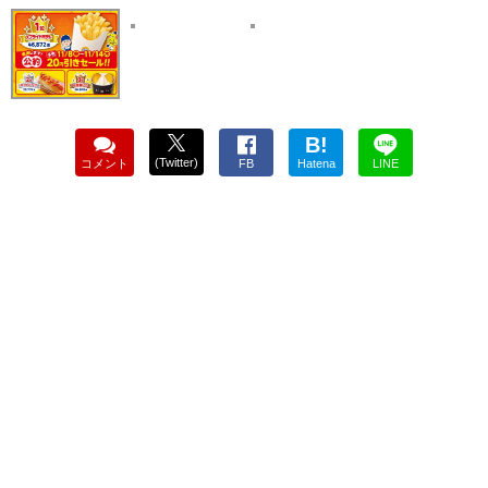
B!
(Twitter)
コメント
FB
Hatena
LINE