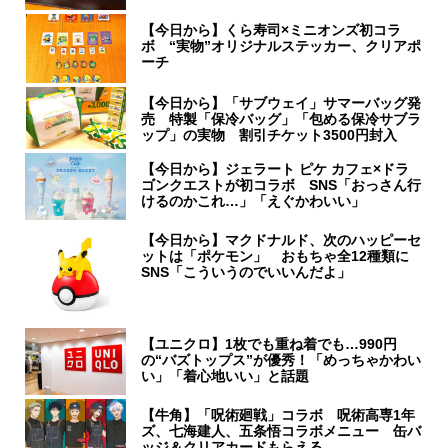
【今日から】くら寿司×ミニオンズ初コラ
ボ “実物”オリジナルステッカー、クリアポ
ーチ
【今日から】「サブウェイ」サマーバッグ発
売 特製「保冷バッグ」「包める保冷サブラ
ップ」の実物 割引チケット3500円封入
【今日から】ジェラート ピケ カフェ×ドラ
ゴンクエストが初コラボ SNS「おっさん行
けるのかこれ…」「えぐかわいい」
【今日から】マクドナルド、次のハッピーセ
ットは「ポケモン」 おもちゃ全12種類に
SNS「こういうのでいいんだよ」
【ユニクロ】1枚でも重ね着でも…990円
の“バズトップス”が優秀！「めっちゃかわい
い」「着心地いい」と話題
【牛角】「呪術廻戦」コラボ 呪術高専1年
ズ、七海建人、五条悟コラボメニュー 缶バ
ッジ＆クリアカードもらえる