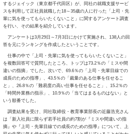
するジェイック（東京都千代田区）が、同社の就職支援サービ
スを利用して正社員就職した18～35歳の人に行った「上司・先
輩に気を使ってもらいたくないこと」に関するアンケート調査
を行い、その結果を紹介しています。
アンケートは3月29日～7月3日にかけて実施され、138人の回
答を元にランキングを作成したということです。
仕事の中で「上司・先輩に気を使ってもらいたくないこと」
を複数回答可で質問したところ、トップは73.2％の「ミスや間
違いの指摘」でした。次いで、69.6％の「上司・先輩目線での
成長のための指導」、43.5％の「裁量のある仕事を任せるこ
と」、26.8％の「難易度の高い仕事を任せること」、15.2％の
「時間外業務の指示」、10.9％の「当てはまるものはない」と
いう順番でした。
調査結果を受け、同社取締役・教育事業部長の近藤浩充さん
は「新入社員に限らず若手社員の約7割が『ミスや間違いの指
摘』や『上司・先輩目線での成長のための指導』について、上
司や先輩に気を使わずに行ってほしいと感じていることがわか