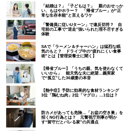
「結婚は？」「子どもは？」 親のおせっか
い、もはやホラー？ 「帰省ブルー」が“正
常な生存本能”と言えるワケ
「警備員に従いUターン」で違反切符？ 自
宅前の工事で“逆走”強いられた理不尽すぎる
体験
SAで「ラーメン＆チャーハン」は猛烈な眠
気のもと？ ドライブ中の“疲れにくい食事
術”とは【管理栄養士に聞く】
【帰省ブルー】「うちの親、気を使わなくて
いいから」 能天気な夫に絶望…義実家
で“孤立”した36歳妻の本音
【熱中症】予防に効果的な食材ランキング
3位「鶏むね肉」2位「マグロ」…1位は？
防カメがあっても危険…「お盆の空き巣」を
招くNG行為とは？ 元警視庁刑事が明か
す“留守だとバレる家”の共通点