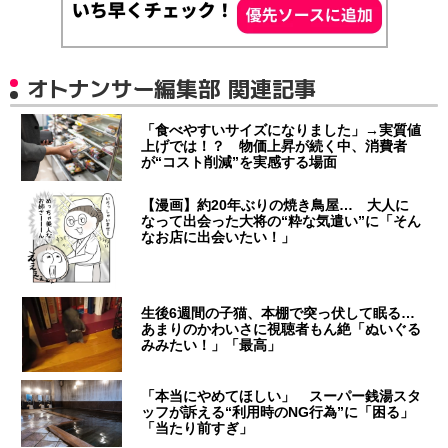
オトナンサー編集部 関連記事
「食べやすいサイズになりました」→実質値
上げでは！？ 物価上昇が続く中、消費者
が“コスト削減”を実感する場面
【漫画】約20年ぶりの焼き鳥屋… 大人に
なって出会った大将の“粋な気遣い”に「そん
なお店に出会いたい！」
生後6週間の子猫、本棚で突っ伏して眠る…
あまりのかわいさに視聴者もん絶「ぬいぐる
みみたい！」「最高」
「本当にやめてほしい」 スーパー銭湯スタ
ッフが訴える“利用時のNG行為”に「困る」
「当たり前すぎ」