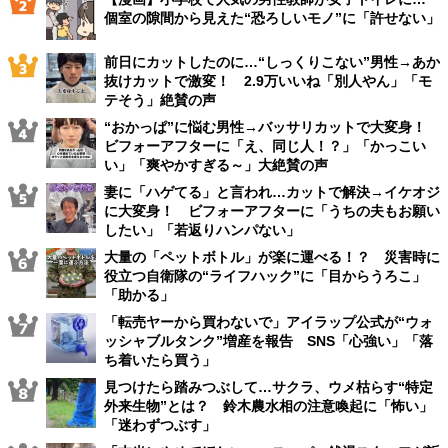
個室の隙間から見えた“恐ろしいモノ”に「許せない」
前日にカットしたのに…“しっくりこない”男性→あか
抜けカットで激変！ 2.9万いいね「別人やん」「モ
テそう」絶賛の声
“おかっぱ”に悩む男性→バッサリカットで大変身！
ビフォーアフターに「え、同じ人！？」「かっこい
い」「爽やかすぎる～」大絶賛の声
妻に「ハゲてる」と言われ…カットで解決→イケオジ
に大変身！ ビフォーアフターに「うちの夫もお願い
したい」「若返りハンパない」
大量の「ペットボトル」が楽に運べる！？ 災害時に
役立つ自衛隊の“ライフハック”に「目からうろこ」
「助かる」
「転売ヤーから買わないで」アイラップ公式が“ウォ
ッシャブルタンク”増産を報告 SNS「心強い」「落
ち着いたら買う」
見つけたら踏みつぶして…サクラ、ウメ枯らす“特定
外来生物”とは？ 鈴木農水相の注意喚起に「怖い」
「迷わずつぶす」