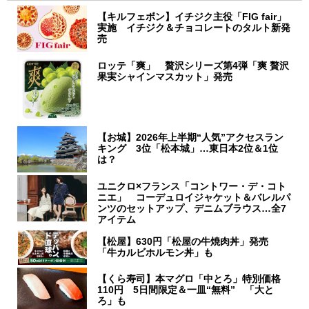
【キルフェボン】イチジク主役「FIG fair」
実施 イチジク＆チョコレートのタルト新発
売
ロッテ「爽」 贅沢シリーズ第4弾「爽 贅沢
果実シャインマスカット」発売
【お城】2026年上半期“人気”アクセスラン
キング 3位「松本城」…東日本2位＆1位
は？
ユニクロ×フランス「コントワー・デ・コト
ニエ」 コーデュロイジャケット＆バレルパ
ンツのセットアップ、デニムブラウス…全7
アイテム
【松屋】630円「松屋の牛焼肉丼」発売
「牛カルビホルモン丼」も
【くら寿司】本マグロ「中とろ」特別価格
110円 5日間限定＆一皿“無料” 「大と
ろ」も