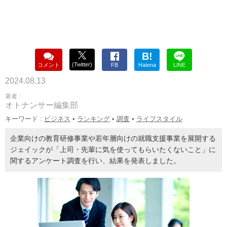
B!
(Twitter)
コメント
FB
Hatena
LINE
2024.08.13
著者 :
オトナンサー編集部
キーワード :
ビジネス
•
ランキング
•
調査
•
ライフスタイル
企業向けの教育研修事業や若年層向けの就職支援事業を展開する
ジェイックが「上司・先輩に気を使ってもらいたくないこと」に
関するアンケート調査を行い、結果を発表しました。