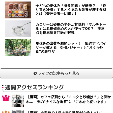
子どもの夏休み「昼食問題」が解決？ 「作
り置き冷凍」するとうまみ＆栄養が増す食材
とは【管理栄養士に聞く】
カロリーは砂糖の半分…甘味料「マルチトー
ル」は血糖値高めの人が使ってOK？ 注意
点を糖尿病専門医が解説
夏休みの出費を劇的カット！ 節約アドバイ
ザーが教える「0円レジャー」と“おうち外
食”の裏ワザ
ライフの記事もっと見る
週間アクセスランキング
【漫画】カフェ店員から「ミルクと砂糖は？」と聞か
れ… 夫の“ナイスな返答”に「これから使います」
【漫画】小学校で人気の男性教師が女子トイレに…