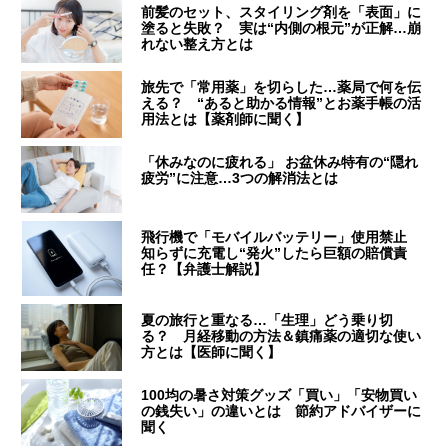
前髪のセット、スタイリング剤を「表面」に
塗ると失敗？ 実は“内側の根元”が正解…崩
れない整え方とは
旅先で「常用薬」を切らした…薬局で何を伝
える？ “あると助かる情報”とお薬手帳の活
用法とは【薬剤師に聞く】
「休みなのに疲れる」 お盆休み特有の“隠れ
疲労”に注意…3つの解消法とは
飛行機で「モバイルバッテリー」使用禁止
知らずに充電し“発火”したら巨額の賠償責
任？【弁護士解説】
夏の旅行と重なる…「生理」どう乗り切
る？ 月経移動の方法＆鎮痛薬の適切な使い
方とは【医師に聞く】
100均の暑さ対策グッズ「買い」「安物買い
の銭失い」の違いとは 節約アドバイザーに
聞く