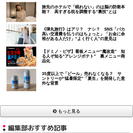
旅先のホテルで「眠れない」のは脳の防衛本
能？ 高すぎる枕を調整する“裏技”とは
《弾丸旅行》はアリ？ ナシ？ SNS「バカ
高い交通費を払うのはちょっと」「お金に余
裕がある人だけ」“よく行く人”の意見は
【ドミノ・ピザ】看板メニュー“魔改造” 知
る人ぞ知る“アレンジポテト” 裏メニュー商
品化
35度以上で「ビール」売れなくなる？ サ
ントリーが“猛暑限定”「夏生」を開発した意
外な背景
もっと見る
編集部おすすめ記事