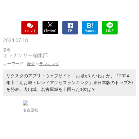
B!
(Twitter)
コメント
FB
Hatena
LINE
2024.07.18
著者 :
オトナンサー編集部
キーワード :
歴史
•
ランキング
リクスタのアプリ・ウェブサイト「お城がいいね」が、「2024
年上半期お城トレンドアクセスランキング」東日本版のトップ20
を発表。犬山城、名古屋城を上回った1位は？
名古屋城