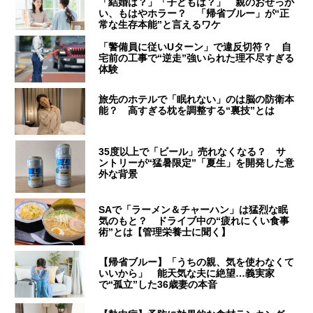
「結婚は？」「子どもは？」 親のおせっか
い、もはやホラー？ 「帰省ブルー」が“正
常な生存本能”と言えるワケ
「警備員に従いUターン」で違反切符？ 自
宅前の工事で“逆走”強いられた理不尽すぎる
体験
旅先のホテルで「眠れない」のは脳の防衛本
能？ 高すぎる枕を調整する“裏技”とは
35度以上で「ビール」売れなくなる？ サ
ントリーが“猛暑限定”「夏生」を開発した意
外な背景
SAで「ラーメン＆チャーハン」は猛烈な眠
気のもと？ ドライブ中の“疲れにくい食事
術”とは【管理栄養士に聞く】
【帰省ブルー】「うちの親、気を使わなくて
いいから」 能天気な夫に絶望…義実家
で“孤立”した36歳妻の本音