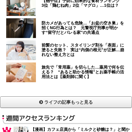
【熱中症】予防に効果的な食材ランキング
3位「鶏むね肉」2位「マグロ」…1位は？
防カメがあっても危険…「お盆の空き巣」を
招くNG行為とは？ 元警視庁刑事が明か
す“留守だとバレる家”の共通点
前髪のセット、スタイリング剤を「表面」に
塗ると失敗？ 実は“内側の根元”が正解…崩
れない整え方とは
旅先で「常用薬」を切らした…薬局で何を伝
える？ “あると助かる情報”とお薬手帳の活
用法とは【薬剤師に聞く】
ライフの記事もっと見る
週間アクセスランキング
【漫画】カフェ店員から「ミルクと砂糖は？」と聞か