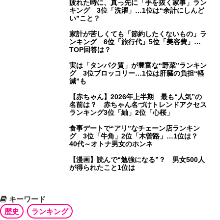
疲れた時に、真っ先に「手を抜く家事」ラン
キング 3位「洗濯」…1位は“余計にしんど
い”こと？
家計が苦しくても「節約したくないもの」ラ
ンキング 6位「旅行代」5位「美容費」…
TOP回答は？
実は「タンパク質」が豊富な“野菜”ランキン
グ 3位ブロッコリー…1位は肝臓の負担“軽
減”も
【赤ちゃん】2026年上半期 最も“人気”の
名前は？ 赤ちゃん名づけトレンドアクセス
ランキング3位「紬」2位「心桜」
食事デートで“アリ”なチェーン店ランキン
グ 3位「牛角」2位「木曽路」…1位は？
40代～オトナ男女のホンネ
【漫画】読んで“勉強になる”？ 男女500人
が得られたこと1位は
キーワード
歴史
ランキング