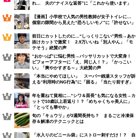
れ… 夫の“ナイスな返答”に「これから使います」
【漫画】小学校で人気の男性教師が女子トイレに…
個室の隙間から見えた“恐ろしいモノ”に「許せない」
前日にカットしたのに…“しっくりこない”男性→あか
抜けカットで激変！ 2.9万いいね「別人やん」「モ
テそう」絶賛の声
“おかっぱ”に悩む男性→バッサリカットで大変身！
ビフォーアフターに「え、同じ人！？」「かっこい
い」「爽やかすぎる～」大絶賛の声
「本当にやめてほしい」 スーパー銭湯スタッフが訴
える“利用時のNG行為”に「困る」「当たり前すぎ」
年を重ねて貧相に…“シワ＆面長”も気になる女性→カ
ットで10歳以上若返り！？「めちゃくちゃ美人に」
「とっても華やか」
旬の「キュウリ」が3週間長持ち？ まるごと冷凍保
存＆解凍のテクニックとは
「水入りのビニール袋」にストロー刺すだけ！？ 自