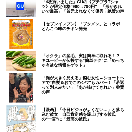
「4枚買いました」GUの《プチプラTシャ
ツ》が限定価格“990→790円” 「形がきれ
いで最高」「首元よれなくて優秀」絶賛の声
【セブンイレブン】「ブタメン」とコラボ
とんこつ味のチキン発売
「オクラ」の産毛、実は簡単に取れる！？
キユーピーが伝授する“簡単テク”に「めっち
ゃ有益な情報をゲット」
「顔が大きく見える」悩む女性→ショートヘ
アで“白髪＆おでこのシワ”もカバー！「若返
って別人みたい」「あか抜けてきれい」称賛
の声
【漫画】「今日ビジュがよくない…」と落ち
込む彼女 自己肯定感を爆上げする彼氏
の“一言”に「最高の彼氏」