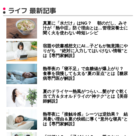
ライフ 最新記事
真夏に「水だけ」はNG？ 朝のだし、みそ
汁が「熱中症」防ぐ理由とは…管理栄養士に
聞く火を使わない時短レシピ
宿題や読書感想文にAI…子どもが無意識にや
りがち “絶対に入力してはいけない情報”と
は【専門家解説】
熱帯夜の「寝不足」で血糖値が爆上がり？
食事を我慢しても太る“夏の盲点”とは【糖尿
病専門医が解説】
夏のドライヤー熱風がつらい…髪がすぐ乾く
当て方＆タオルドライの“神テク”とは【美容
師解説】
熱帯夜に「接触冷感」シーツは逆効果？ 結
局暑い理由＆夏の快眠に導く“意外な寝具”と
は【専門家解説】