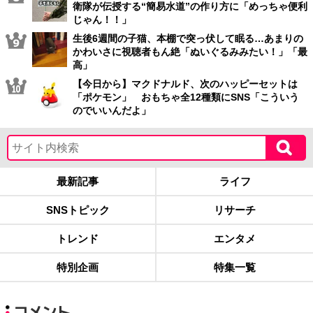
衛隊が伝授する“簡易水道”の作り方に「めっちゃ便利
じゃん！！」
生後6週間の子猫、本棚で突っ伏して眠る…あまりの
かわいさに視聴者もん絶「ぬいぐるみみたい！」「最
高」
【今日から】マクドナルド、次のハッピーセットは
「ポケモン」 おもちゃ全12種類にSNS「こういう
のでいいんだよ」
最新記事
ライフ
SNSトピック
リサーチ
トレンド
エンタメ
特別企画
特集一覧
コメント