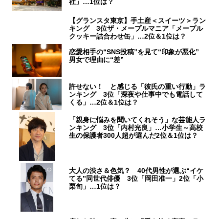
社」…1位は？
【グランスタ東京】手土産＜スイーツ＞ラン
キング 3位ザ・メープルマニア「メープル
クッキー詰合わせ缶」…2位＆1位は？
恋愛相手の“SNS投稿”を見て“印象が悪化”
男女で理由に“差”
許せない！ と感じる「彼氏の重い行動」ラ
ンキング 3位「深夜や仕事中でも電話して
くる」…2位＆1位は？
「親身に悩みを聞いてくれそう」な芸能人ラ
ンキング 3位「内村光良」…小学生～高校
生の保護者300人超が選んだ2位＆1位は？
大人の渋さ＆色気？ 40代男性が選ぶ“イケ
てる”同世代俳優 3位「岡田准一」2位「小
栗旬」…1位は？